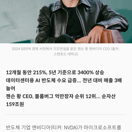
2024 SIEPR 경제 서밋에서 기조연설을 맡은 젠슨 황 엔비디아 CEO
(출처 :
스탠포드 대학교)
12개월 동안 215%, 5년 기준으로 3400% 상승
데이터센터용 AI 반도체 수요 급증... 전년 대비 매출 3배
늘어
젠슨 황 CEO, 블룸버그 억만장자 순위 12위... 순자산
159조원
반도체 기업 엔비디아(티커: NVDA)가 마이크로소프트를