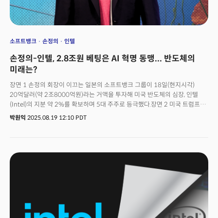
소프트뱅크
손정의
인텔
손정의-인텔, 2.8조원 베팅은 AI 혁명 동맹... 반도체의
미래는?
장면 1 손정의 회장이 이끄는 일본의 소프트뱅크 그룹이 18일(현지시각)
20억달러(약 2조8000억원)라는 거액을 투자해 미국 반도체의 심장, 인텔
(Intel)의 지분 약 2%를 확보하며 5대 주주로 등극했다.장면 2 미국 트럼프
행정부가 ‘반도체 지원법(CHIPS and Science Act)’에 따라 인텔에 지급될
박원익
2025.08.19 12:10 PDT
막대한 보조금을 지분으로 전환, 약 10%에 달하는 지분을 인수하는 방안을
심도 있게 논의 중이라는 사실이 19일(현지시각) 알려졌다.세계 반도체
산업의 지형을 흔들 지각 변동이 진행되고 있다. 이 두 사건은 표면적으로는
별개의 금융 투자처럼 보인다. 하지만 그 이면을 들여다보면 미국과 일본의
국가적 이해관계, 그리고 손정의 소프트뱅크 그룹 회장이 그리는 AI 전략이
정교하게 맞물린 ‘지정학적 빅딜’의 서막으로 해석할 수 있다. 미국 엔비디아
(Nvidia)가 독주하는 AI 반도체 시장과 대만 TSMC, 한국의 삼성전자가 양분해
온 파운드리(Foundry, 반도체 위탁 생산) 시장 구도를 재편할 수 있는
잠재력을 지녔기 때문이다. 시장의 신뢰를 불어넣는 민간 대형 투자 기업과
미국 행정부의 국가적 지원이 결합된, 국제적 규모의 ‘민관협력’ 프로젝트가