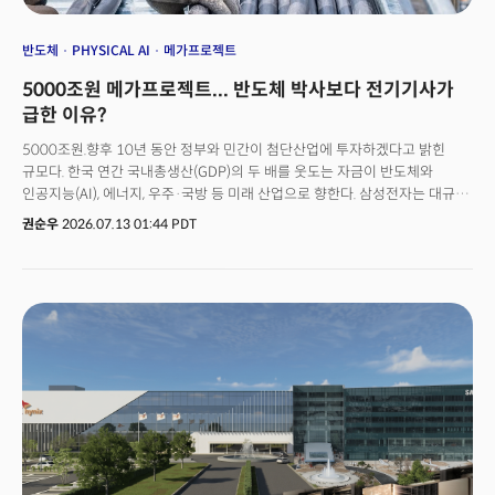
반도체
PHYSICAL AI
메가프로젝트
5000조원 메가프로젝트... 반도체 박사보다 전기기사가
급한 이유?
5000조원.향후 10년 동안 정부와 민간이 첨단산업에 투자하겠다고 밝힌
규모다. 한국 연간 국내총생산(GDP)의 두 배를 웃도는 자금이 반도체와
인공지능(AI), 에너지, 우주·국방 등 미래 산업으로 향한다. 삼성전자는 대규모
AI 데이터센터와 반도체 생산기지를 확대하고 있고, SK그룹은 AI 인프라와
권순우
2026.07.13 01:44 PDT
에너지 사업에 대규모 투자를 예고했다. 현대자동차그룹은 로보틱스와 AI
제조 플랫폼 구축에 속도를 내고 있으며, 한화는 우주와 방산을 미래
성장축으로 삼고 있다.산업계에서는 이 같은 투자를 두고 '제2의 산업화'라는
평가까지 나온다. 그러나 정작 투자 계획에서 상대적으로 덜 주목받는 이슈가
하나 있다. 이 시설과 시스템을 실제로 설계하고 운영할 사람은 어디에서
확보할 것인가라는 점이다.첨단산업 경쟁은 자본만으로 결정되지 않는다.
공장과 데이터센터는 투자로 지을 수 있지만, 이를 운영할 숙련 인력은
단기간에 확보하기 어렵다. 대학 교육과 현장 경험을 거쳐 전문성을
갖추기까지 수년이 걸리는 만큼, 인재 양성 속도가 투자 속도를 따라가지
못하면 설비는 완성돼도 생산과 서비스가 제때 이뤄지지 않는 상황이 발생할
수 있다.실제로 글로벌 산업계는 이미 같은 문제를 경험하고 있다. 미국은 AI
데이터센터 건설 붐이 이어지고 있지만 전력망과 전기설비 인력이 부족해