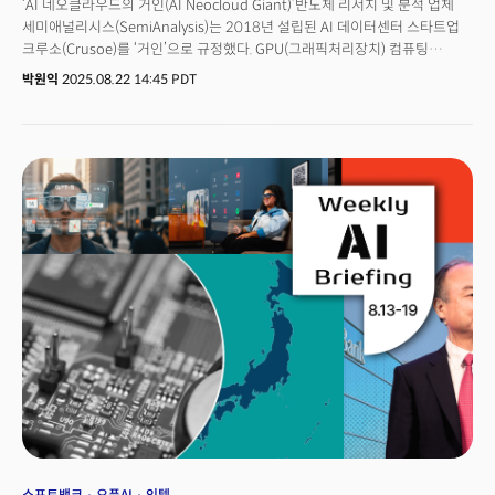
‘AI 네오클라우드의 거인(AI Neocloud Giant)’반도체 리서치 및 분석 업체
세미애널리시스(SemiAnalysis)는 2018년 설립된 AI 데이터센터 스타트업
크루소(Crusoe)를 ‘거인’으로 규정했다. GPU(그래픽처리장치) 컴퓨팅
(computing) 대여라는 새로운 유형의 클라우드 컴퓨팅 서비스를 제공하는
박원익
2025.08.22 14:45 PDT
‘AI 네오클라우드’ 중에서도 가장 큰 규모를 자랑한다는
이유에서다. 세미애널리시스의 이런 평가는 결코 과대광고(hype)가 아니다.
7년 된 이 스타트업은 올해 1월 21일(현지시각) 도널드 트럼프 미국 대통령이
취임 직후 발표한 5000억달러(약 691조) 규모의 초대형 AI 인프라 구축 사업
‘스타게이트(Stargate)’ 프로젝트에 오픈AI, 오라클과 함께 핵심 개발사로
참여하며 또한번 업계를 깜짝 놀라게 했다. 8월 21일에는 약 100억달러(약
13조8000억원)에 달하는 기업가치로 10억달러 이상의 신규 자금 조달을
논의 중이라는 소식도 전해졌다. 이는 약 8개월 전 진행한 6억달러 규모
시리즈 D 투자 유치 당시 기업가치(28억달러) 대비 3배 이상 급증한
수치였다. 크루소가 폭발적인 성장을 이룬 비결, 실리콘밸리와 월스트리트의
주목을 받는 배경은 무엇일까? 피터 틸 팔란티어 테크놀로지스 회장이 설립한
파운더스펀드, 엔비디아(NVIDIA), 세계 최대 자산운용사 중 하나인 피델리티,
UAE 국부펀드 무바달라(Mubadala) 등 쟁쟁한 투자자들은 왜 크루소에
베팅했을까?
소프트뱅크
오픈AI
인텔