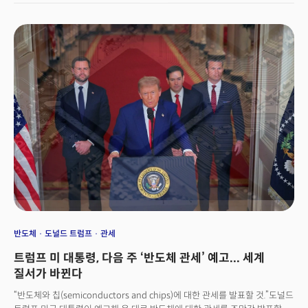
하겠다고 밝혔다. 총 6000억달러(약 831조원) 규모에 달하는 미국 내 투자를
통해 반도체 관세를 피하려는 움직임으로 해석됐다. 아이폰 등 핵심 제품의
비용 구조를 뒤흔들 수 있는 관세 폭탄을 피하기 위해 미국 행정부의 ‘미국
우선주의’ 기조에 적극적으로 동참한 셈이다. 7일 0시(미국 동부 기준) 세계
각국에 대한 상호관세가 발효되는 가운데, 별도로 부과되는 반도체 품목
관세의 실제 세율이 어떻게 결정될지 업계의 귀추가 집중되고 있다.
산업통상자원부와 한국무역협회에 따르면 지난해 반도체 산업의 대미
수출액은 106억8000만달러(약 14조8100억원)로, 전체 수출 품목 중 3위에
해당한다. 관세 압박에 애플처럼 삼성전자와 SK하이닉스가 미국 내 추가
투자에 내몰릴 수 있다는 관측도 제기된다. 전 세계 반도체 공급망은 효율성
중심의 시대를 마감, 지정학과 국가 안보가 최우선시되는 새로운 질서 속으로
빨려 들어가고 있다.
반도체
도널드 트럼프
관세
트럼프 미 대통령, 다음 주 ‘반도체 관세’ 예고... 세계
질서가 바뀐다
“반도체와 칩(semiconductors and chips)에 대한 관세를 발표할 것.”도널드