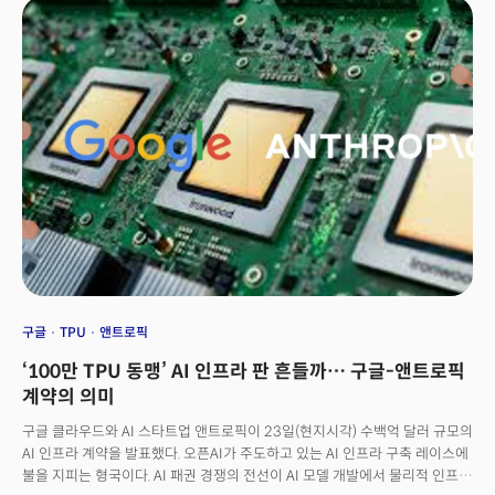
프리마켓에서 폭등했고, 개장 후 정규 장에서도 10% 이상의 상승세를
유지하며 뉴욕 증시 기술주 랠리를 주도했다.마이크론의 실적 발표는 AI라는
거대한 해일이 글로벌 반도체 산업의 지형을 어떻게 바꾸고 있는지 보여준다.
이는 2026년이 ‘반도체 공급 전쟁’의 해가 될 것임을 알리는 신호탄이기도
하다. AI 인프라 경쟁은 버블 우려를 뛰어넘어 여전히 가속되고 있었다.👉
초지능의 토대, AI 인프라 혁명
구글
TPU
앤트로픽
‘100만 TPU 동맹’ AI 인프라 판 흔들까… 구글-앤트로픽
계약의 의미
구글 클라우드와 AI 스타트업 앤트로픽이 23일(현지시각) 수백억 달러 규모의
AI 인프라 계약을 발표했다. 오픈AI가 주도하고 있는 AI 인프라 구축 레이스에
불을 지피는 형국이다. AI 패권 경쟁의 전선이 AI 모델 개발에서 물리적 인프라