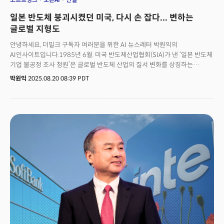
일본 반도체 붕괴시켰던 미국, 다시 손 잡다... 변하는
글로벌 지형도
안녕하세요, 더밀크 구독자 여러분을 위한 AI 뉴스레터 박원익의
AI인사이트입니다.1985년 6월. 미국 반도체산업협회(SIA)가 낸 ‘일본 반도체
기업 불공정 조사 청원’은 글로벌 반도체 산업의 질서 변화를 상징하는
사건이었습니다. 산업의 주도권이 일본으로 기울기 시작하자 미국이 보호무역
박원익
2025.08.20 08:39 PDT
조치를 발동한 것이죠. 마이크론이 일본 반도체 기업 히타치, 미쓰비시, 도시바
등을 덤핑 혐의로 제소했고, 미국 상무부가 나서 직권조사를 단행하는 등 무역
제재 수단을 발동하자 일본은 미국과 협상 테이블에 앉을 수밖에 없었습니다.
이듬해 체결된 유명한 미일 반도체 협정이 그 결과입니다.‘일본 반도체를
붕괴시켰다’는 평가를 받는 협정 체결 이후 39년. 강산이 네 번 바뀔 시간이
흐른 지금, 새로운 반도체 산업의 질서가 탄생할 조짐을 보이고 있습니다.
이번에는 미국과 일본이 손을 맞잡는 구도입니다. 손정의 소프트뱅크 그룹
회장이 변화의 ‘촉매제’ 역할을 자처하고 나섰습니다.