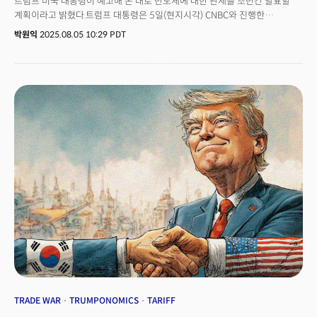
트럼프 미국 대통령이 예고해 온 대로 반도체에 대한 관세를 조만간 발표할
계획이라고 밝혔다.트럼프 대통령은 5일(현지시각) CNBC와 진행한
인터뷰에서 품목별 관세 발표 예정 시한에 대해 “다음주 정도(within the
박원익
2025.08.05 10:29 PDT
next week or so)”라고 언급하며 이같이 말했다. 대상 품목으로는 반도체와
의약품을 지목했다. 품목별 관세는 국가 간 상호관세와 별개로 적용된다.
트럼프 대통령은 지난 4월 세계 각국에 대한 상호관세를 발표하면서 철강,
자동차, 반도체 등을 관세 대상에서 제외한 바 있다. 공급망적으로 매우 중요한
산업인 만큼 별도의 기준을 두기 위해서였다.현재 미국은 자동차와 철강·
알루미늄 제품에 각각 25%, 50%의 품목 관세를 책정, 적용 중이다. 한미 무역
협정 타결로 한국 대상 상호관세는 오는 7일부터(현지시각) 15% 세율로
적용되는 가운데, 자동차 품목 관세는 15%로 낮추기로 합의가 됐다. 향후
미국 정부가 지정한 날로부터 자동차 관세는 현재의 25%에서 15%로 10%
포인트 낮아진다.
TRADE WAR
TRUMPONOMICS
TARIFF