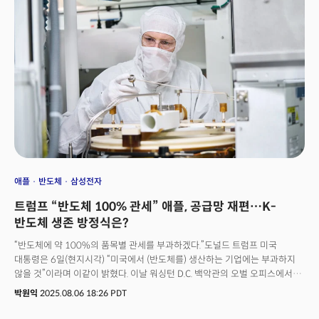
애플
반도체
삼성전자
트럼프 “반도체 100% 관세” 애플, 공급망 재편…K-
반도체 생존 방정식은?
“반도체에 약 100%의 품목별 관세를 부과하겠다.”도널드 트럼프 미국
대통령은 6일(현지시각) “미국에서 (반도체를) 생산하는 기업에는 부과하지
않을 것”이라며 이같이 밝혔다. 이날 워싱턴 D.C. 백악관의 오벌 오피스에서
진행된 애플의 대규모 미국 투자 계획 발표 자리에서 초강경 카드를 꺼낸
박원익
2025.08.06 18:26 PDT
것이다. 트럼프 미국 대통령과 함께 연단에 선 애플의 팀 쿡 최고경영자(CEO)
는 앞서 발표한 5000억달러 투자에 더해 1000억달러를 추가로 투자를