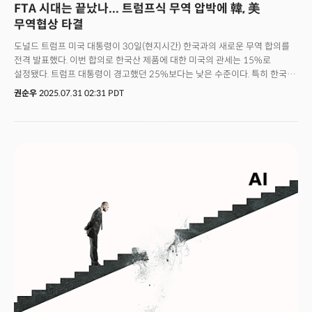
FTA 시대는 끝났나... 트럼프식 무역 압박에 韓, 美
무역협상 타결
도널드 트럼프 미국 대통령이 30일(현지시간) 한국과의 새로운 무역 합의를
전격 발표했다. 이번 합의로 한국산 제품에 대한 미국의 관세는 15%로
설정됐다. 트럼프 대통령이 경고했던 25%보다는 낮은 수준이다. 특히 한국산
자동차에 대한 관세는 25%에서 15%로 낮춰지며 일단 봉합 수순에
권순우
2025.07.31 02:31 PDT
들어갔다.트럼프 대통령은 이날 사회관계망서비스(SNS)를 통해 “한국은
3,500억 달러를 미국에 투자하고, 1000억 달러 규모의 액화천연가스(LNG)
를 구매할 것”이라고 강조했다. 이어 “이재명 대통령이 2주 후 워싱턴을
방문할 예정이며, 추가 발표가 있을 것”이라고 덧붙였다. 이번 무역협정에 따라
한국의 대미 투자는 더욱 확대될 것으로 보인다. 이재명 대통령은 “이번
협정은 한국 수출산업의 불확실성을 제거했다”고 평가했다. 그러면서 미국 내
조선업 진출을 포함해 반도체·에너지·기술 분야에 대규모 투자를 단행할
것임을 시사했다. 한국 정부에 따르면 3500억 달러 중 1500억 달러는 조선업
재건에, 나머지는 반도체 및 에너지 산업에 투입된다.이번 합의는 최근 미국이
일본, 유럽연합(EU), 필리핀, 인도네시아, 베트남 등과 잇따라 체결한 아시아
무역협정의 연장선상에서 이뤄진 것이다. 아직 말레이시아, 대만, 태국, 인도
등과는 합의가 이뤄지지 않았다.