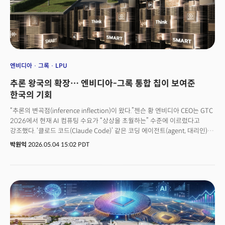
프로젝트 일정이 지연되는 사례가 잇따르고 있다. 일본 역시 피지컬 AI와
로보틱스를 국가 전략산업으로 지정하면서 산업 투자와 별도로 전문인력 양성
체계를 구축하고 있다.중국은 휴머노이드 로봇과 산업 AI 분야 인재 확보를
국가 차원의 경쟁 과제로 다루면서 생태계를 급격하게 확장하고 있다.
앞으로의 경쟁이 누가 필요한 인재를 더 빨리 확보하고 육성하느냐에 달려
있다는 의미다.🚀 더밀크 멤버십 가입하고 AI인프라 혁명 확인하기
엔비디아
그록
LPU
추론 왕국의 확장… 엔비디아-그록 통합 칩이 보여준
한국의 기회
“추론의 변곡점(inference inflection)이 왔다.”젠슨 황 엔비디아 CEO는 GTC
2026에서 현재 AI 컴퓨팅 수요가 “상상을 초월하는” 수준에 이르렀다고
강조했다. ‘클로드 코드(Claude Code)’ 같은 코딩 에이전트(agent, 대리인)가
토큰(token, AI가 처리하고 생성하는 데이터의 최소 단위) 수요를
박원익
2026.05.04 15:02 PDT
기하급수적으로 증가시키고 있다는 것이다. 지난 2025년 12월 엔비디아가
AI 칩 스타트업 그록(Groq)의 IP(설계자산)를 200억달러(약 29조원)에
확보하고, 핵심 인력 대부분을 영입한 것도 이런 이유 때문이었다. 내용은
인수였지만, 외형은 라이선스 계약 형식을 취했다. 완전한 인수였다면 독과점
규제 심사를 피할 수 없었을 것이다. 철저히 계산된 전략, 발 빠른 통합작업을
거쳐 엔비디아는 계약 후 단 4개월 만에 그록의 기술을 베라 루빈 추론 스택
(stack, 기술 및 도구의 집합)에 통합한 시스템 컨셉을 GTC 2026에서 선보일
수 있었다.👉엔비디아, 그록 29조원에 흡수… AI 산업 ‘훈련에서 추론