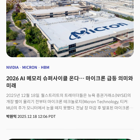
시대로’엔비디아는 왜 200억달러라는 거액을 투자했을까. GPU만으로는
갈수록 복잡해지는 추론 작업량(workload)을 최적의 효율로 처리하기
어렵기 때문이다. 에이전틱 AI 시대의 추론은 두 가지 근본적으로 다른 연산을
요구하고 있다. 이 두 연산을 하나의 하드웨어로 처리하는 것은 구조적으로
비효율적이다. 그록의 LPU는 그중 하나에 특화돼 있었다.
NVIDIA
MICRON
HBM
2026 AI 메모리 슈퍼사이클 온다… 마이크론 급등 의미와
미래
2025년 12월 18일. 월스트리트의 트레이더들은 뉴욕 증권거래소(NYSE)의
개장 벨이 울리기 전부터 마이크론 테크놀로지(Micron Technology, 티커:
MU)의 주가 모니터에서 눈을 떼지 못했다. 전날 장 마감 후 발표된 마이크론의
2026 회계연도 1분기(2025년 9월~11월) 실적 발표에서 고대역폭 메모리
박원익
2025.12.18 12:06 PDT
(HBM)에 대한 강력한 수요가 재확인됐기 때문이다. 마이크론 경영진은
“2026년 말까지 HBM 공급이 완전히 매진됐다”고 밝히며 반도체 재고 과잉
우려를 불식시켰다. 1년 후 공급량까지 이미 판매 완료됐다는 건 강력한
수요가 지속되고 있다는 증거다. 마이크론의 주가는 이날 개장 전