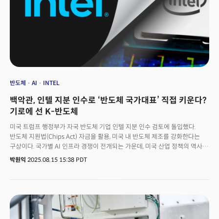
진행되고 있는 것이다. 핵심은 미국 종합반도체업체(IDM, Integrated Device
Manufacturer, 반도체 설계부터 완제품 생산까지 모든 분야를 자체 운영하는
업체를 의미) 인텔 되살리기. 한때 반도체의 왕으로 군림했던 인텔이 과거의
지위를 되찾고, 지형도를 바꿀 수 있을지 업계의 시선이 쏠리고 있다.
반도체
AI
INTEL
백악관, 인텔 지분 인수로 ‘반도체 국가대표’ 직접 키운다?
기로에 선 K-반도체
미국 트럼프 행정부가 자국 반도체 기업 인텔 지분 인수 검토에 돌입했다.
반도체 지원법(Chips Act) 자금을 활용, 미국 내 반도체 제조를 강화한다는
구상이다. 국가별 AI 인프라 경쟁이 전개되는 가운데, 미국 산업 정책의 역사적
전환이 이뤄질 수 있다는 관측이 나온다. 블룸버그는 15일(현지시각) 트럼프
박원익
2025.08.15 15:38 PDT
행정부가 미국 반도체 지원법의 자금을 사용해 인텔의 지분을 인수하는 것을
고려 중이라고 보도했다. 현재 논의는 초기 단계에 있으며 다른 옵션도 고려될
수 있는 상황이다. 미국 정부의 지분 인수 논의 소식에 인텔의 주가는 이틀
동안 11% 상승, 지난 2월 이후 주간 최고 상승률을 기록했다.