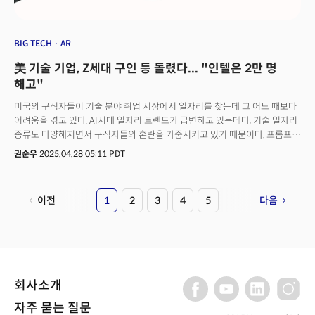
BIG TECH
AR
美 기술 기업, Z세대 구인 등 돌렸다... "인텔은 2만 명
해고"
미국의 구직자들이 기술 분야 취업 시장에서 일자리를 찾는데 그 어느 때보다
어려움을 겪고 있다. AI시대 일자리 트렌드가 급변하고 있는데다, 기술 일자리
종류도 다양해지면서 구직자들의 혼란을 가중시키고 있기 때문이다. 프롬프트
엔지니어가 대표적인 사례다. 지난 2023년 프롬프트 엔지니어는 20만달러의
권순우
2025.04.28 05:11 PDT
연봉을 받는 기술 분야의 블루칩 직업으로 꼽혔다. 그러나 현재 이 직업은
급속도로 발전한 AI 기술과 기업들의 AI 활용 역량이 더욱 성숙해지면서
사실상 쓸모없는 직업이 됐다. 실제 마이크로소프트가 31개국 3만 1000명의
이전
1
2
3
4
5
다음
근로자를 대상으로 실시한 설문조사 결과에 따르면 향후 12~18개월 내
기업들의 채용 직무에서 프롬프트 엔지니어는 최하위권을 기록했다. 반면 AI
트레이너, AI 데이터 전문가, AI 보안 전문가 등이 상위를 차지했다. AI 성장
속도만큼 일자리도 다양해지고 있다. 동일한 역할도 기업마다 AI, 머신러닝,
데이터, 컴퓨터 비전 등의 용어에 엔지니어, 개발자, 아키텍트 등이 붙는다.
여기에 시이어, 어소시에이트, 스페셜리스트 같은 수식어가 붙으면서 혼란을
회사소개
가중하고 있다. 월스트리트저널(WSJ)은 "기술 관련 직업의 직함이 어느
때보다 다양해지고 있다"며 "직업에 대한 명칭과 정의에 대한 업계 표준이
자주 묻는 질문