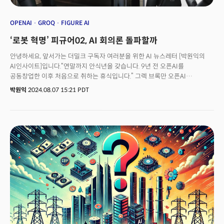
OPENAI
GROQ
FIGURE AI
‘로봇 혁명’ 피규어02, AI 회의론 돌파할까
안녕하세요, 앞서가는 더밀크 구독자 여러분을 위한 AI 뉴스레터 [박원익의
AI인사이트]입니다.“연말까지 안식년을 갖습니다. 9년 전 오픈AI를
공동창업한 이후 처음으로 취하는 휴식입니다.” 그렉 브록만 오픈AI
공동창업자 겸 사장(president)은 5일(현지시각) X(옛 트위터)에 올린 글을
박원익
2024.08.07 15:21 PDT
통해 이렇게 밝혔습니다. 회사 경영에서 물러나 잠시 휴직에 들어간다는
것이죠. 월가를 중심으로 ‘생성 AI 거품론’이 커지고 있는 상황에서 나온
갑작스러운 발표였습니다. 업계 리더인 오픈AI마저 흔들리는 것일까요? 오늘
레터에서는 대두된 생성 AI 거품론과 그 속에서 주요 AI 기업들이 어떻게
움직이고 있는지를 중점적으로 살펴봤습니다. 매주 수요일 발행하는
‘AI인사이트’를 통해 AI 리더들의 전략, 글로벌 테크업계 최신 흐름 및 중요
시그널을 놓치지 말고 확인하세요!