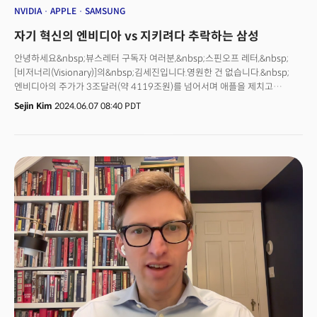
NVIDIA
APPLE
SAMSUNG
자기 혁신의 엔비디아 vs 지키려다 추락하는 삼성
안녕하세요&nbsp;뷰스레터 구독자 여러분,&nbsp;스핀오프 레터,&nbsp;
[비저너리(Visionary)]의&nbsp;김세진입니다.영원한 건 없습니다.&nbsp;
엔비디아의 주가가 3조달러(약 4119조원)를 넘어서며 애플을 제치고
시가총액 2위로 등극했습니다. 지난 5년 동안 주가는 3300%
Sejin Kim
2024.06.07 08:40 PDT
상승했죠.&nbsp;엔비디아는 아이폰을 파는 애플이나 윈도우를 파는
마이크로소프트(시총 1위)같이 우리가 알던 익숙한 기업이 아닙니다. 주로
기업에 반도체를 파는 회사죠. 엔비디아는 소비자(컨슈머) 제품 없이 어떻게
이 자리까지 올 수 있었을까요?&nbsp;<더밀크 주요 콘텐츠>&nbsp;로비왕
된 코인베이스... 크립토, 미 대선 '큰 손' 됐다[단독] 크리스 밀러 “삼성의 문제는
HBM 아닌 파운드리"[영문]&nbsp;China leads in localized AI chip supply
chain; US lags behind[영문]&nbsp;AI Voices Could Upend Economics
of K-Pop Production바로&nbsp;자기 혁신입니다. 젠슨 황 엔비디아
창업자는 게임용으로 만들었던 GPU가 AI&nbsp;훈련에 적용될 수 있다는
점을 깨닫고 제품을 전면 갈아엎었습니다. 이 ‘AI 두뇌’ GPU는 오픈AI가
AI모델을 비약적으로 고도화시킬 수 있게 한 동력이 됐죠. 오픈AI의 챗GPT가
AI 열풍을 이끈 후 GPU 품귀 현상이 벌어지면서 ‘엔비디아 GPU
파트너십’여부는 AI산업의 성공을 판가름할 요소가 됐습니다.&nbsp;