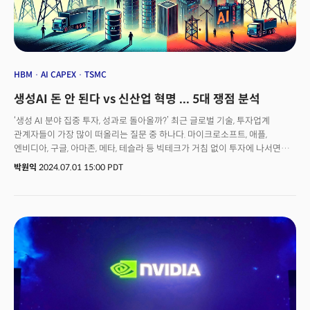
HBM
AI CAPEX
TSMC
생성AI 돈 안 된다 vs 신산업 혁명 ... 5대 쟁점 분석
‘생성 AI 분야 집중 투자, 성과로 돌아올까?’ 최근 글로벌 기술, 투자업계
관계자들이 가장 많이 떠올리는 질문 중 하나다. 마이크로소프트, 애플,
엔비디아, 구글, 아마존, 메타, 테슬라 등 빅테크가 거침 없이 투자에 나서면서
투자수익률(ROI)에 대한 의문이 더 커진 것이다. 빅테크는 향후 몇 년 동안 AI
박원익
2024.07.01 15:00 PDT
설비 투자(AI capex)에만 1조달러(약 1384조원) 이상을 지출할
예정이다. 골드만삭스가 6월 27일(현지시각) 공개한 보고서 ‘생성 AI: 너무
많은 지출, 너무 적은 혜택?’에서 이 질문에 대한 다양한 전문가들의 의견을
확인할 수 있다. 생성 AI 투자는 성과를 거둘 수 있을까 아니면 실패로 끝날까.
성공 혹은 실패할 경우 기업, 시장, 글로벌 경제에는 얼마나 큰 영향을 미칠까.
보고서의 주요 내용을 5개의 시각으로 정리했다.