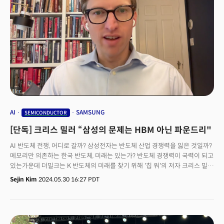
반도체를 사거나, 혹은 자체 AI칩 개발에 수십조단위를 투자하고 있습니다.
AI
SAMSUNG
SEMICONDUCTOR
[단독] 크리스 밀러 “삼성의 문제는 HBM 아닌 파운드리"
AI 반도체 전쟁, 어디로 갈까? 삼성전자는 반도체 산업 경쟁력을 잃은 것일까?
메모리만 의존하는 한국 반도체, 미래는 있는가? 반도체 경쟁력이 국력이 되고
있는가운데 더밀크는 K 반도체의 미래를 찾기 위해 '칩 워'의 저자 크리스 밀러
미 터프츠대 교수를 단독 인터뷰 했다. 크리스 밀러 교수는 "삼성전자
Sejin Kim
2024.05.30 16:27 PDT
반도체의 문제는 HBM이 아니다. 파운드리다"며 직격타를 날렸다. 또 미국 등
각국 정부에서 자국 반도체 산업 경쟁력을 높이기 위해 적극적인 보조금
정책을 펴고 있지만 "진정한 경쟁력은 보조금이 아닌 '기술 우위'에서 나올
것이다"며 "압도적 기술 격차를 갖도록 연구개발해야 한다"고 말했다. 이번