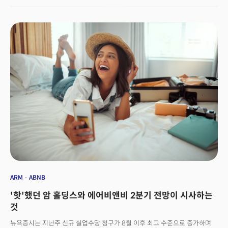
제미나이(Gemini)를 구글 포토, 지메일, 검색 등 구글 주요 기능에 전면
적용한다고 밝혔다. 특히 오픈AI가 구글I/O 하루 전 공개한 멀티모달
(Multimodal, 다중모드) AI 및 음성 검색 기능을 강조해 눈길을 끌었다. 최근
조직 개편에서 암시했듯 모바일 운영체제(OS) 안드로이드와 스마트폰 픽셀
등 모바일 제품에 주력하던 이전 IO와 달리 이제는 완전히 AI에 사업 초점을
맞췄다. 특히 이날 '구글 AI 실세'로 올라선 데미스 허사비스 딥마인드 CEO가
데뷔했다. 구글은 검색엔진 부동의 1위지만 AI레이스에서만큼은 오픈AI에
뒤쳐졌다는 평가를 받아왔다. 오픈AI가 AI를 바탕으로 구글의 메인 사업까지
바짝 뒤쫓자 최근 조직개편을 단행했다.
ARM
ABNB
'핫'했던 암 홀딩스와 에어비앤비 2분기 전망이 시사하는
것
뉴욕증시는 지난주 신규 실업수당 청구가 8월 이후 최고 수준으로 증가하며