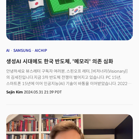
biggest player, but over the last year, SK Hynix has outperformed it by
producing the most advanced type of DRAM, known as high-
bandwidth memory (HBM) chips, crucial for AI processing.
"Governments must realize that their role is at best as a helper. The
success or failure of their efforts won't be determined by the amount
of spending but by the efficacy of the companies' R&D efforts."A
notable point is that China is one of the few countries that has
successfully localized its supply chain. China has now localized much
AI
SAMSUNG
AICHIP
of its supply chain, posing a direct challenge as the world's two
생성AI 시대에도 한국 반도체, '메모리' 의존 심화
superpowers jockey for semiconductor supremacy in the emerging
AI era. At the same time, the traditional hierarchy is being disrupted,
안녕하세요 뷰스레터 구독자 여러분, 스핀오프 레터, [비저너리(Visionary)]
with South Korean upstart SK Hynix surpassing long-dominant
의 김세진입니다.지금 3차 반도체 전쟁이 벌어지고 있습니다. PC 15년,
Samsung in advanced high-bandwidth memory chips coveted for AI
스마트폰 15년에 이어 인공지능(AI) 기술이 바통을 이어받았습니다. 2022년
applications.
11월 오픈AI의 생성AI 챗봇 챗GPT가 출시된 후 AI 모델을 개발하기 위한
Sejin Kim
2024.05.31 21:39 PDT
글로벌 경쟁이 시작됐죠. 이때 AI를 훈련하는 데 필수재인 반도체 칩에 대한
수요가 폭발적으로 증가했습니다. [주요 기사]글로벌 미디어, 비즈니스 모델
대전환... 퀄리티가 돈이다새로운 시장이 열린다. 퀄컴은 웃고 인텔은
울었다중국 64조원(3차투자기금), 미국 70조원(칩스법), 일본 35조원(반도체
지원 예산), 한국 26조원(반도체지원프로그램).AI 반도체를 둘러싼 국가와
기업 간의 전쟁이 치열합니다. 미국, 중국, 유럽연합(EU) 등은 저마다 수십조원
단위 지원책으로 자국으로 생산라인을 끌어들이려 하죠. 미국 빅테크들도