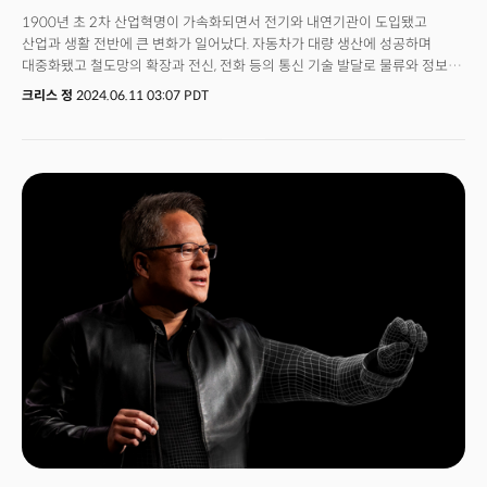
1900년 초 2차 산업혁명이 가속화되면서 전기와 내연기관이 도입됐고
산업과 생활 전반에 큰 변화가 일어났다. 자동차가 대량 생산에 성공하며
대중화됐고 철도망의 확장과 전신, 전화 등의 통신 기술 발달로 물류와 정보의
전달 속도가 획기적으로 빨라졌다. 그리고 이런 신기술의 발전은 '광란의
크리스 정
2024.06.11 03:07 PDT
20년대(Roaring Twenties)'라 불릴 정도의 경제적 번영을 불러왔다. 전기와
내연기관 등의 기술은 100년이 지난 지금도 우리 생활속에 녹아있다. 그리고
이제 우린 또다른 100년을 책임질 4차 산업혁명이 AI 혁명으로 진화하는
것을 목격하고 있다. 생성AI의 등장으로 AI 산업의 성장을 의심하는 단계는
이제 지났다.