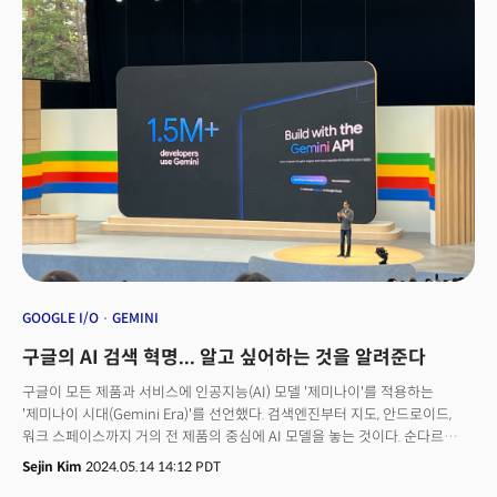
인터뷰는 3차 반도체 전쟁이 벌어지고 있는 가운데 성사됐다. PC 15년,
스마트폰 15년에 이어 인공지능(AI) 기술이 바통을 이어받았다. 2022년
11월 생성AI 챗봇 챗GPT가 출시된 후 AI 모델을 개발하기 위한 글로벌
경쟁이 시작됐고, 이때 AI를 훈련하는 데 필수재인 반도체칩에 대한 수요가
폭발적으로 증가했다.엔비디아와 함께 AMD, 마이크론(MU), ASML,
마이크로소프트 등 관련 기업들은 주가와 시가총액이 치솟았다.아시아에는
이들이 설계한 칩을 제조하는 기업들이 생겨나면서 글로벌 반도체 공급망이
형성됐다. 대만의 TSMC는 엔비디아가 설계한 로직칩을 조립, 생산하는
‘파운드리’ 시장을 장악하며 넘사벽이 됐다. 한국의 삼성, SK하이닉스 등은
메모리(D램) 시장을 사실상 독점하고 있다. 메모리칩(D램)과 저장칩(NAND)
은 AI 알고리즘이 처리할 방대한 데이터 세트와 명령을 저장한다. 일본은 일본
소부장(소재·부품·장비), 중국은 광전지 반도체 생산 분야에서 두각을
드러냈다. 말레이시아, 필리핀, 태국, 베트남도 조립으로 글로벌 반도체
공급망에 속해 있다.현재 글로벌 반도체 공급망은 지각변동 중이다.
GOOGLE I/O
GEMINI
구글의 AI 검색 혁명... 알고 싶어하는 것을 알려준다
구글이 모든 제품과 서비스에 인공지능(AI) 모델 '제미나이'를 적용하는
'제미나이 시대(Gemini Era)'를 선언했다. 검색엔진부터 지도, 안드로이드,
워크 스페이스까지 거의 전 제품의 중심에 AI 모델을 놓는 것이다. 순다르
피차이 알파벳(구글 모회사) 최고경영자(CEO)는 14일(현지시각) 진행된
Sejin Kim
2024.05.14 14:12 PDT
개발자 컨퍼런스 ‘구글 I/O 2024’ 기조연설에서 자사 대형언어모델(LLM)