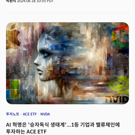
박원익
2024.06.18 10:55 PDT
거래를 마감했다. 이날 종가 기준 시가총액 3조3350억달러로 기존 1위였던
마이크로소프트의 3조3170억달러를 뛰어넘었다. 엔비디아의 주가는 지난
12개월 동안 215% 이상 올랐고, 5년 기준으로는 3400% 급등했다. 주가
급등으로 엔비디아는 S&P 500 지수에서 가장 큰 비중을 차지한 기업이
됐으며 지수가 사상 최고치를 기록하는데, 중요한 역할을 했다. 앞서
엔비디아는 지난 5일 시가총액 3조달러를 최초로 돌파, 애플,
마이크로소프트에 이어 역대 세 번째로 시가총액 3조달러를 돌파한 기업이
됐다. 이날 애플을 제치고 시총 2위에 올랐던 엔비디아는 10일 애플의 생성 AI
기술 ‘애플 인텔리전스’ 발표로 잠시 3위로 내려갔다가 이날 다시 순위를 역전,
1위에 오르게 됐다. 👉관련 기사: ‘MS도 코앞’ 엔비디아는 어떻게 3조달러
기업이 됐나
투자노트
ACE ETF
NVDA
AI 혁명은 '승자독식 생태계'...1등 기업과 밸류체인에
투자하는 ACE ETF