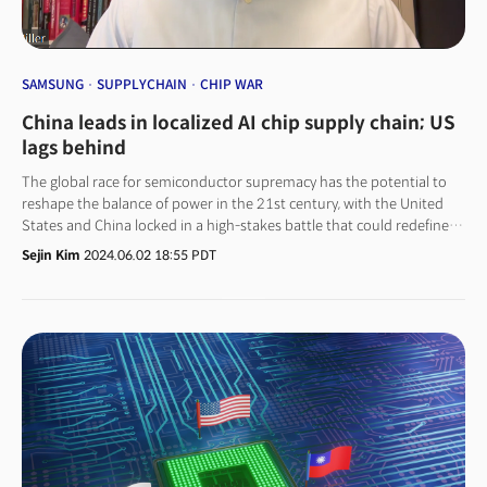
SAMSUNG
SUPPLYCHAIN
CHIP WAR
China leads in localized AI chip supply chain; US
lags behind
The global race for semiconductor supremacy has the potential to
reshape the balance of power in the 21st century, with the United
States and China locked in a high-stakes battle that could redefine
the future of technology, innovation, and geopolitical influence.The
Sejin Kim
2024.06.02 18:55 PDT
Third Semiconductor War is unfolding. Following 15-year cycles
focused first on PCs and then smartphones, artificial intelligence has
now taken the baton. In an exclusive video interview, Chris Miller, a
professor at Tufts University, emphasized that true competitiveness
lies in technological superiority, not just localized production.Miller
argues that while nations worldwide subsidize domestic
semiconductor manufacturing, this approach has its limits. "The
success or failure of any semiconductors, including South Korean
chip companies, is primarily decided not by whatever subsidies they
receive, but rather by clever technology," Miller stated. He mentioned
that in the memory chip space, Samsung has traditionally been the