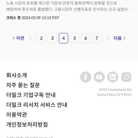
노동 시장의 둔화를 예고한 가운데 연준의 통화정책이 완화할 것으로
베팅하며 혼조세로 출발했다. 고용시장의 선행지표로 인식되는 신규 실업수당
청구는 23만 1000명으로 월가 추정치였던 21만 2000건을 큰 폭으로
크리스 정
2024.05.09 13:13 PDT
상회했다. 다만 지속적으로 실업수당을 청구하는 인원은 178만 5000명
수준으로 여전히 역사적으로 낮은 수준을 유지해 고용시장의 둔화가
가시화되지는 않고 있다는 분위기다. 크리스 라킨, 모건스탠리의 E-트레이드
이전
1
2
3
4
5
6
7
8
다음
애널리스트는 "현재 노동시장 변화가 일시적인 현상인지 아니면 지속적인
추세의 변화인지는 아직 분명치 않다"며 시장은 연준이 9월까지 금리인하
여부를 결정할 것으로 기대하고 있지만 이는 섣부른 판단일 수 있다고
언급했다. 한편 글로벌 중앙은행은 통화 완화 정책을 향해 뱃머리를 돌리는
양상이다. 스웨덴 중앙은행이 8년 만에 처음으로 금리를 인하한 가운데
영란은행(BOE) 역시 통화정책을 완화할 가능성을 시사하며 파운드화는
회사소개
약세로 전환했고 달러는 강세를 유지했다. 다만 달러는 목요일(9일, 현지시각)
의 약한 고용 데이터 이후 소폭 하락 전환했다. 한편 중국은 4월 수출입
자주 묻는 질문
데이터가 예상보다 강력한 성장세로 글로벌 경제의 회복 가능성을 시사했다.
2905 Homestead Rd,
더밀크 기업구독 안내
Santa Clara, CA 95051
유가는 중국의 긍정적인 수요와 글로벌 경제 회복 가능성에 2주 간의
하락세를 뒤로하고 상승 전환했다.
더밀크 리서치 서비스 안내
이용약관
개인정보처리방침