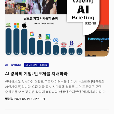
AI
NVIDIA
SEMICONDUCTOR
AI 왕좌의 게임: 반도체를 지배하라
안녕하세요, 앞서가는 더밀크 구독자 여러분을 위한 AI 뉴스레터 [박원익의
AI인사이트]입니다. 요즘 미국 증시 시가총액 경쟁을 보면 프로야구 구단
순위표를 보는 것 같은 착각에 빠집니다. 한동안 유지됐던 ‘세계에서 가장 가치
있는 기업’ 타이틀이 최근 연일 뒤바뀌고 있기 때문입니다. 18일(현지시각)
박원익
2024.06.19 12:29 PDT
엔비디아는 마이크로소프트, 애플을 제치고 반도체 기업 최초로 시가총액
1위에 등극했습니다. 앞서 지난 13일에는 애플이 5개월 만에 종가 기준
시가총액 1위에 올랐습니다. 이런 시총 순위 싸움의 핵심에 AI와 반도체가