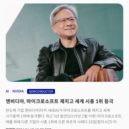
있습니다. 오늘은 역사를 새로 쓴 엔비디아 이야기, 실리콘밸리에서 열린 삼성
파운드리 포럼 2024 소식, 구글에 도전하는 생성 AI 검색 스타트업
퍼플렉시티 최고사업책임자(CBO)와의 단독 인터뷰 소식 등을 준비했습니다.
매주 수요일 발행하는 더밀크의 AI 전문 뉴스레터 ‘AI인사이트’를 통해 중요한
신호, 의미를 놓치지 말고 확인하세요!
AI
NVIDIA
SEMICONDUCTOR
엔비디아, 마이크로소프트 제치고 세계 시총 1위 등극
반도체 기업 엔비디아(티커: NVDA)가 마이크로소프트를 제치고 세계
시가총액 1위에 등극했다. 최근 5년 동안(2019년 2월 이후) 마이크로소프트,
애플 외에 다른 기업이 시총 1위에 오른 최초의 사례다.18일(현지시간) 미국
나스닥 시장에서 엔비디아의 주가는 전일 대비 3.51% 오른 135.58달러로