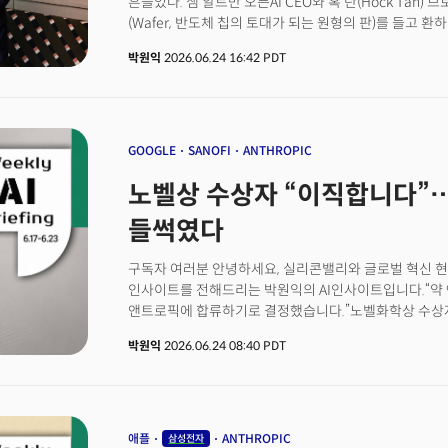
흔들었다. 샘 알트만 오픈AI CEO와 혹 탄(Hock Tan)
병목임을 예측하지 못했나
(Wafer, 반도체 칩의 토대가 되는 원형의 판)를 들고 
새겨진 이름은 할라페뇨(Jalapeño, 멕시코를 원산지로 
박원익
2026.06.24 16:42 PDT
설계한 자체 AI 칩이다.양사의 발표에 따르면 혹 탄 CE
반도체솔루션부문 사장은 새로 제작된 따끈따끈한 웨이퍼를
올트만 CEO와 그렉 브록먼 사장에게 이를 전달했다. 이
모델(LLM)의 추론(inference) 작업에 특화된 맞춤형 AI 
‘인텔리전스 프로세서(Intelligence Processor)’
GOOGLE
SANOFI
ANTHROPIC
제품이라고 밝혔다. 앞으로 세대를 거듭하며 계속해서 칩을
노벨상 수상자 “이직합니다”
모델 개발사가 직접 설계한 칩이라는 점에서 반도체 및 
불러일으킬 것으로 예측된다.
들썩였다
구독자 여러분 안녕하세요, 실리콘밸리와 글로벌 혁신 현
인사이트를 전해드리는 박원익의 AI인사이트입니다.“약 
앤트로픽에 합류하기로 결정했습니다.”노벨화학상 수상자(
부사장이 앤트로픽에 합류한다는 소식이 실리콘밸리를 
박원익
2026.06.24 08:40 PDT
이끌어온 상징적 인물이 경쟁사로 간다는 건 의미가 적지
마친 지 6개월 만에 데미스 허사비스 구글 딥마인드 CEO에
이끌었고, 단백질 구조 예측 혁신으로 허사비스 CEO와 
인물입니다. 점퍼 부사장뿐만이 아닙니다. 생성형 AI 혁
(Transformer)’ 아키텍처 논문의 공동 저자이자 구글
애플
ANTHROPIC
삼성전자