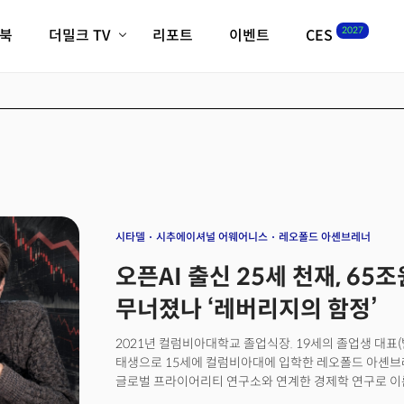
2027
이북
더밀크 TV
리포트
이벤트
CES
전체기사
K-웨이브
최신비디오
비디오
스타트업
혁신원정대
역사 및 개요
인자기(사람,돈,기술 이야기)
필드 가이드
크리스의 뉴욕 시그널
CES2027 with TheM
더밀크 아카데미
시타델
시추에이셔널 어웨어니스
레오폴드 아셴브레너
더웨이브/트렌드쇼
오픈AI 출신 25세 천재, 65
밸리토크
무너졌나 ‘레버리지의 함정’
2021년 컬럼비아대학교 졸업식장. 19세의 졸업생 대표
태생으로 15세에 컬럼비아대에 입학한 레오폴드 아셴브레
글로벌 프라이어리티 연구소와 연계한 경제학 연구로 이름
코웬이 운영하는 ‘에머전트 벤처스’로부터 연구지원금을 