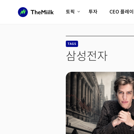
토픽
투자
CEO 플레
에이전틱AI시대
롱제비티/헬스케어
인프라/에너지
미국대전환
TAGS
피지컬AI/로봇
디지털자산
삼성전자
AX비즈니스혁명
미래 교육/직업
전체 기사 보기