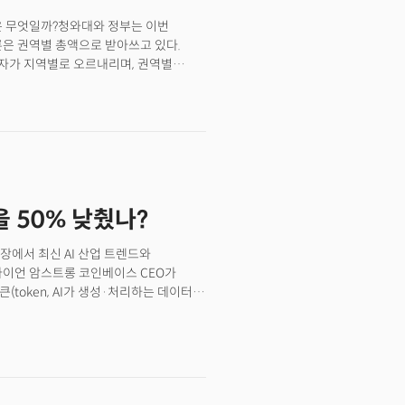
은 무엇일까?청와대와 정부는 이번
론은 권역별 총액으로 받아쓰고 있다.
 숫자가 지역별로 오르내리며, 권역별
시 지역 배분 경쟁으로 끌고 갈 위험이
받았느냐가 아니라, 각 권역이 어떤 역할을
젝트는 규모만큼이나 위험한 것도
조달, 인력·장비 병목, 정치·거버넌스라는
축도 함께 무너질 수 있다.따라서
”가 아니다. “이 거대한 베팅이 지능
 돌아올 것인가”다.이번 투자의 본질은
 50% 낮췄나?
장에서 최신 AI 산업 트렌드와
이언 암스트롱 코인베이스 CEO가
(token, AI가 생성·처리하는 데이터의
적으로 활용하면서도 비용을 줄였다는