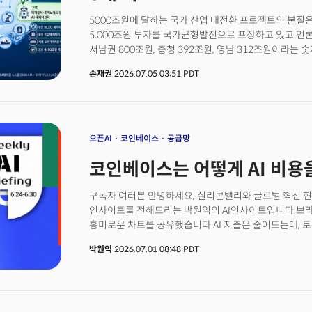
해당하는 초대형 자본 조달 사례다.
5000조원에 달하는 국가 산업 대전환 프로젝트의 본질
5,000조원 투자를 국가균형발전으로 포장하고 있고 언
서남권 800조원, 충청 392조원, 영남 312조원이라는
숫자만 앞세우는 보도와 정치적 해석은 이 프로젝트를 다
손재권
2026.07.05 03:51 PDT
있다. 그러나 5000조원 투자의 본질은 어느 지역이 더 
맡아 하나의 AI 산업 플랫폼으로 연결되느냐다.이 프로
사실이다. 전력, 메모리 사이클, 실리콘밸리 수요, 자금 
6대 리스크가 동시에 걸려 있다. 하나가 흔들리면 다른 
5000조원 투자의 진짜 질문은 “어느 지역이 더 받았는가
오픈AI
코인베이스
공급망
주권으로 이어질 것인가, 다음 사이클의 국민적 부담으로
코인베이스는 어떻게 AI 비용을
무엇이고 어떻게 리스크를 줄일 수 있도록 해야 할까?
구독자 여러분 안녕하세요, 실리콘밸리와 글로벌 혁신 현
인사이트를 전해드리는 박원익의 AI인사이트입니다.브라
흥미로운 차트를 공유했습니다.AI 지출은 줄어드는데, 토큰
최소 단위) 사용량은 유지됩니다. AI를 계속해서 적극
박원익
2026.07.01 08:48 PDT
뜻입니다.