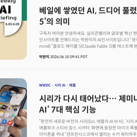
샤지어 부사장도 최근 오픈AI로 자리를 옮겼습니다. 샘 알트
베일에 쌓였던 AI, 드디어 풀
창립 초기부터 가장 함께 일하고 싶었던 사람이다. 10년이
인력의 이동이 말해주는 것이 있습니다. 최첨단 모델을 보유
5’의 의미
앤트로픽으로 AI 연구의 무게추가 이동하고 있다는 점입니
1억달러(약 1500억원) 이상 부호로 만든 스페이스X 역
구독자 여러분 안녕하세요, 실리콘밸리와 글로벌 혁신 현
실리콘밸리에서 진행 중인 보이지 않는 전쟁이 더 치열해
인사이트를 전해드리는 박원익의 AI인사이트입니다.“생각의
AI 모델 개발을 위한 핵심 조건이며 최첨단 AI 모델에 
mind).”클로드 페이블 5(Claude Fable 5)를 테스
있습니다. 프런티어 AI 연구소가 독점에 가까운 힘을 갖는
공동창업 멤버 출신으로 최근 앤트로픽에 합류한 그는 새
미래를 설계해야 할까요?
박원익
2026.06.10 09:41 PDT
드러냈습니다. 영화 매트릭스에 등장하는 대사처럼 페이
것이죠. 사용자는 그저 생각, 상상력의 제한을 없애기만 
WWDC
시리 AI
애플
시리가 다시 태어났다… 제미나
AI’ 7대 핵심 기능
“완전히 새로운 버전의 시리(Siri, 애플의 AI 비서), ‘
애플파크 스티브 잡스 시어터. 화면에 등장한 마이크 록
아이폰을 꺼내 “샌프란시스코에서 열리는 수키 워터하우