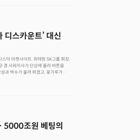
인, 실리콘밸리에서도 보기 드문
올해 말부터 5000만 국민이 참여하는
아 디스카운트’ 대신
 나스닥 마켓사이트. 최태원 SK그룹 회장,
장 겸 사외이사가 단상에 올라 버튼을
함성과 박수가 울려 퍼졌고, 꽃가루가
억달러(를 넘어 미국 증시 역대 최대
K하이닉스 ADR(미국주식예탁증서) 거래
C와의 인터뷰에서 “드디어 꿈이 현실이
를 돌아보며 소회를 밝힌 것이다.
 제공하고, 주가가 안정적으로
했다. 이날 나스닥 시장에서 SK하이닉스
달러 대비 껑충 뛴 170달러에 시초가를
 5000조원 베팅의
다. 종가 기준 상승률은 12.76%. 이번
9조8100억원)에 달했다. 미국 IPO
857억달러)에 이어 역대 2위 규모에