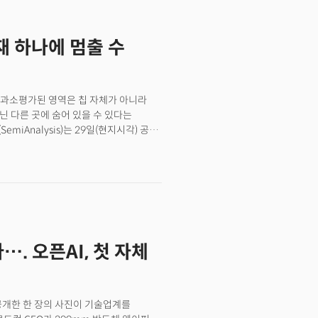
재 하나에 멈출 수
에서 가장 과소평가된 영역은 칩 자체가 아니라
아닌 다른 곳에 숨어 있을 수 있다는
iAnalysis)는 29일(현지시각) 공식
. 최근 텅스텐헥사플루오라이드(WF₆,
는 반도체 웨이퍼(반도체 직접회로의
착(CVD) 및 물리기상증착(PVD)
낸드, HBM(고대역폭메모리) 같이 수직
어난다. WF₆ 없이는 첨단 반도체
분말 생산능력(capacity)의 약 80%를
는 “올해 중국의 누적(YTD) 텅스텐
…. 오픈AI, 첫 자체
 “이 데이터는 전 세계 반도체 기업들이
. 공급망 이슈는 메모리 반도체 업계를
문제다. 삼성전자와 SK하이닉스가
 차질 없이 진행되려면 이와 같은 공급망
 공개한 한 장의 사진이 기술업계를
언이다.👉왜 전세계 누구도 D램이 AI