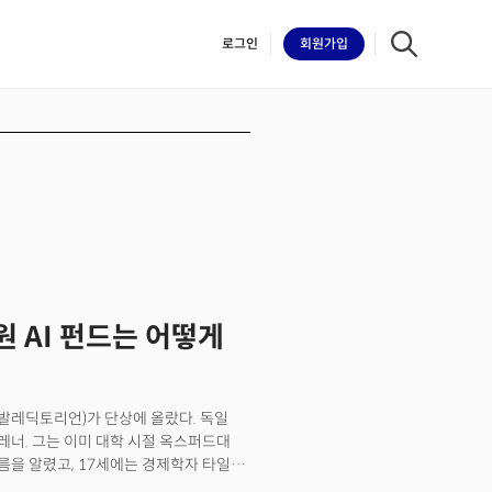
로그인
회원
가입
iilk
조원 AI 펀드는 어떻게
(발레딕토리언)가 단상에 올랐다. 독일
너. 그는 이미 대학 시절 옥스퍼드대
을 알렸고, 17세에는 경제학자 타일러
받으며 ‘경제학 신동’이라는 평가를