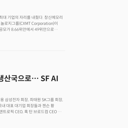
 기술 격차보다 중국의 자립 속도 자체에
메모리(CXMT)가 상하이 커촹반에
 나올 때마다 미국 정부는 재빠르게
국 최대 기업의 자리를 내줬다. 창신메모리
STP) 마이클 크라치오스 실장은 키미가
크놀로지그룹(CXMT Corporation)이
어 모델을 대규모로 '증류
모가 8.66위안에서 49위안으로
 이어 스콧 베선트 재무장관은 제재와
억위안, 4877억달러(약 683조원)였다.
자가 특정 중국 연구소와 특정 미국
0조원)였다. 하루 만에 몸값이 5배 넘게
산 휴머노이드가 위세를 떨치자 미국
 비싼 상장사가 됐다. 첫날 거래대금만
이드·4족보행 로봇의 신규 모델 승인을
내는 이익보다 중국 안에서 인공지능(AI)
 연방정부 조달은 이 조치에서
epSeek) 같은 모델, 화웨이
사이 미국 증시가 흔들리고 행정부가
설을 갖췄다. 하지만 가속기에 데이터를
na Tantrum)’이라 부를 만하다.
리의 상장은 그 발전을 위한 자금
생산국으로… SF AI
출 비중이 아직 낮다고 인정했다.
지 않았다. 이번 기업공개(IPO)는 중국이
을 시장에서 조달한 이벤트로 이해해야
이재용 삼성전자 회장, 최태원 SK그룹 회장,
국내 대표 대기업 회장들과 젠슨 황
앤트로픽 CEO, 혹 탄 브로드컴 CEO 등
자리에 모였다. 사티아 나델라
인 기업들의 가치 합계가 2경 원을