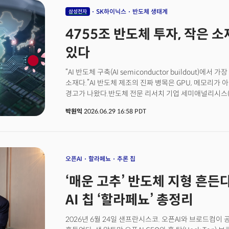
SK하이닉스
반도체 생태계
삼성전자
4755조 반도체 투자, 작은 소
있다
“AI 반도체 구축(AI semiconductor buildout)
소재다.”AI 반도체 제조의 진짜 병목은 GPU, 메모리가 
경고가 나왔다.반도체 전문 리서치 기업 세미애널리시스(Sem
소셜미디어 계정을 통해 텅스텐 공급망의 위기를 지적했다
박원익
2026.06.29 16:58 PDT
육불화텅스텐) 공급망이 무너지고 있다는 것이다. WF₆
재료인 둥근 원판) 위에 텅스텐 박막을 증착하는 화학기상증
공정에 필수적인 특수 가스다. 메모리 반도체 일종인 3D 
적층 구조가 복잡할수록 WF₆ 소모량은 기하급수적으로 늘
생산이 불가능한 것. 문제는 전 세계 텅스텐 채굴, 정제 및 
오픈AI
할라페뇨
추론 칩
중국이 압도적으로 주도하고 있다는 점이다. 세미애널리시스
‘매운 고추’ 반도체 지형 흔든다
금속 분말 수출량이 전년 동기 대비 약 50% 감소했다”며
직면하고 있는 가격 압박을 여실히 보여준다”고 분석했다
AI 칩 ‘할라페뇨’ 총정리
이끄는 한국의 삼성전자, SK하이닉스에도 매우 중요한 
청와대에서 발표한 ‘반도체 AI 분야 4755조원 투자’가
2026년 6월 24일 샌프란시스코. 오픈AI와 브로드컴이
병목 문제도 해결해 나가야 한다는 게 업계 전문가들의 조