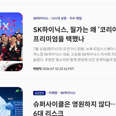
넘는다. 세계 AI 산업의 전체 가치사슬이 한 공간에 모
장면이었다. 이재명 대통령은 이 자리에서 '샌프란시스코 AI 선언'을 발표했다.대통령은 한국이
AI를 단순히 활용하는 나라에 머무르지 않겠다고 했고, 
'모두의 AI' 프로젝트를 본격 추진하겠다고 했다.
SK하이닉스
나스닥 상장
지수 편입
SK하이닉스, 월가는 왜 ‘코리
프리미엄을 택했나
7월 10일(현지시각) 오전 9시 30분, 뉴욕 타임스스퀘어
곽노정 SK하이닉스 대표, 고승범 SK하이닉스 이사회 의
눌렀다. 우렁찬 종소리와 함께 현장에 모인 관계자들의 
날렸다. 대한민국의 SK하이닉스가 중국 알리바바의 218
박원익
2026.07.10 22:16 PDT
외국 IPO(기업공개)에 등극하는 역사적 순간이었다. S
개시를 알리는 나스닥 오프닝벨 행사 후 최 회장은 CNB
됐다”고 했다. 15년 전 SK가 하이닉스를 인수했을 당시
블룸버그TV 인터뷰에서는 투자자들에게 충분한 수익률을
유지된다면 ADR 추가 발행을 검토할 수 있다는 언급도 
이재명
SK하이닉스
삼성전자
(티커명 SKHYV)의 거래 열기도 뜨거웠다. 공모가 149
슈퍼사이클은 영원하지 않다…
형성한 뒤 장중 177달러까지 오르다 168.01달러로 마감했
상장으로 SK하이닉스가 조달한 금액은 총 265억달러(약 3
6대 리스크
전체를 통틀어도 최근 기록적인 매각을 단행한 스페이스X(