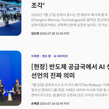
생산량은 아직 ASML 수준에 크게 못 미치지만, 시장은
조각'
반응했다. 일주일 뒤인 27일에는 중국 메모리 기업 창신
상장해 공모가 대비 400%대로 폭등했다. 중국발 뉴스가
2026년 7월 27일 상하이 증시는 한 메모리 회사에 중
대응했다. '속도전' 수준이다. 백악관 과학기술정책실(O
(ChangXin Memory Technologies)로 알려진 창신테
발표된 지난 22일 곧바로 "문샷AI가 앤스로픽의 프런티
상하이증권거래소 과학혁신판에 상장한 날이다. 주가는 공
(distillation)'해 키미 K3를 만들었다"고 주장했다.
뛰었다. 상승률은 466%, 종가 기준 시가총액은 3조3000
수출통제 명단 지정 가능성을 언급했다. 미국 고위 당국
김도현
2026.07.28 10:42 PDT
공모 과정에서 인정받은 기업가치는 약 855억달러(약 12
모델을 실명으로 연결한 것은 이번이 처음이었다. 중국
불었다. 중국공상은행을 제치고 중국 본토 증시에서 가장
연방통신위원회(FCC)는 외국산(사실상 중국산) 휴머노
1411억위안(약 29조원)에 달했다.시장이 산 것은 지금 
제한하는 조치를 발표했다. 기존에 이미 승인된 제품이나
용 메모리를 자급할 수 있다는 기대였다. 중국은 딥시크(De
제외됐지만, 겨냥한 대상은 분명했다. 열흘도 안 되는 
(Huawei)·하이곤(Hygon)의 가속기, 대규모 연산시
이재명
젠슨 황
AI 네이티브
잇달아 대응 조치를 꺼낸 이 연쇄 반응을 ‘차이나 텐트럼(Chi
빠르게 넣어줄 고성능 메모리는 여전히 약하다. 창신메모
[현장] 반도체 공급국에서 AI 
조달이다.창신메모리는 인공지능 서버용 디램(DRAM) 매
고대역폭메모리(HBM)의 세대, 성능, 양산 여부는 공개하
선언의 진짜 의미
메모리 패권을 완성한 날이 아니다. 따라잡을 시간과 돈
한다.
7월 24일 샌프란시스코 더 미드웨이(The Midway). 
정의선 현대차그룹 회장, 이해진 네이버 이사회 의장 등 
엔비디아 CEO, 샘 올트먼 오픈AI CEO, 다리오 아모데이 
글로벌 AI 산업을 이끌고 있는 실리콘밸리 CEO들이 한 
손재권
2026.07.26 02:45 PDT
마이크로소프트 CEO는 영상으로 참석했다. 이 자리에 모