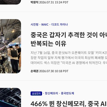
박원익
2026.07.31 15:24 PDT
받았다.졸업 후 그의 첫 직장은 샘 뱅크먼프리드가 세운 가
퓨처 펀드’였다. FTX가 2022년 파산하며 사기 스캔
지목된 적은 없지만, 이 경력은 훗날 그를 둘러싼 논란의
오픈AI의 ‘슈퍼얼라인먼트’ 팀에 합류하며 프런티어 AI 
수츠케버가 이끌던 이 팀의 임무는 인간보다 뛰어난 인공
시진핑
WAIC
디코드 차이나
맞게 통제하는 방법을 연구하는 것이었다. 하지만 이 커리
중국은 갑자기 추격한 것이 아
4월 오픈AI는 그를 해고했다. “기밀정보의 부적절한 유
자신이 공유한 것은 대부분 비밀이 아닌 계획 문서였고 
반복되는 이유
경고했던 것이 해고로 이어졌다고 해명했다.
지난 7월 16일, 중국 문샷AI가 오픈웨이트 모델 '키미 
장문 작업의 일부 자체 평가에서 미국의 최상위 폐쇄형 
데이비드 색스 의장은 "미국은 AI 경쟁에서 뒤처진다. 
입지가 순식간에 사라지는 것을 지켜볼 수밖에 없을 것이
손재권
2026.07.30 10:18 PDT
AI 공포가 커지고 있다. 키미 K3는 종합 성능에서는 아
하지만 최상위권에 근접한 성능을 훨씬 낮은 비용에, 그
있다는 가능성 자체가 미국 폐쇄형 모델 기업의 높은 가
것이라는 시장의 전제를 흔들었다.시장은 민감하게 반응
예상보다 빠르게 낮아질 수 있다는 우려가 번지면서 이미
창신메모리
중국반도체
삼성전자
집중됐다. 이틀 뒤에는 중국 국유기업이 자국산 침지식 심
466% 뛴 창신메모리, 중국 A
들어갔다는 보도가 나왔다. ASML 주가는 이후 이틀간 약