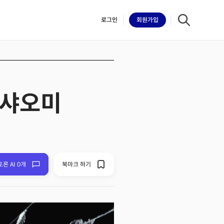
로그인
회원
가입
. 샤오미
iilk
토론 AI 0개
북마크 하기