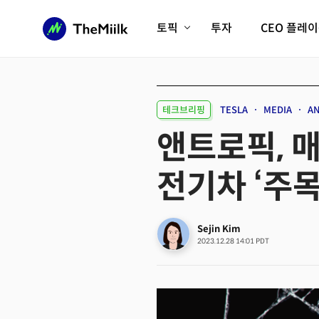
토픽
투자
CEO 플레
에이전틱AI시대
롱제비티/헬스케어
인프라/에너지
미국대전환
테크브리핑
TESLA
MEDIA
A
피지컬AI/로봇
디지털자산
앤트로픽, 매
AX비즈니스혁명
미래 교육/직업
전기차 ‘주목
전체 기사 보기
Sejin Kim
2023.12.28 14:01 PDT