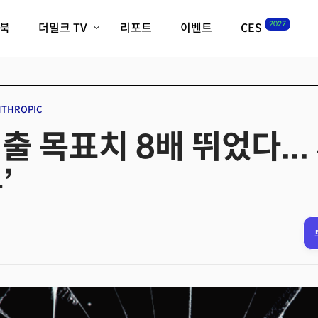
2027
이북
더밀크 TV
리포트
이벤트
CES
전체기사
K-웨이브
최신비디오
비디오
스타트업
혁신원정대
역사 및 개요
NTHROPIC
인자기(사람,돈,기술 이야기)
출 목표치 8배 뛰었다..
필드 가이드
크리스의 뉴욕 시그널
CES2027 with TheM
’
더밀크 아카데미
더웨이브/트렌드쇼
밸리토크