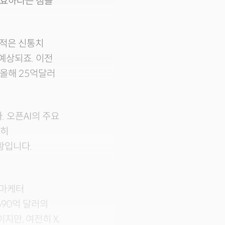
유효하다는 점을
성적은 신통치
예상되죠. 이전
 올해 25억달러
 오픈AI의 주요
전히
황입니다.
이마케터
690억 달러의
만, 여전히 X,