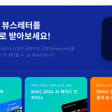
 뷰스레터를
로 받아보세요!
세상과 산업의 종합적인 관점(Viewpoints)을
주 3회(월, 수, 금) 보내드립니다.
더밀크 인뎁스 리포트 A.I.R. 28호
[WAIC 20
자료
벌의
WAIC 2026: AI 메이드 인
[WAIC
차이나
중국 AI