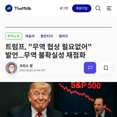
로그인
회원
가입
투자노트
테슬라
팔란티어
월마트
트럼프, "무역 협상 필요없어"
발언...무역 불확실성 재점화
크리스 정
2025.05.06 14:44 PDT