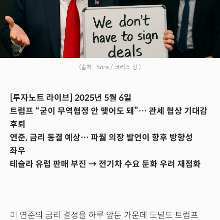
(출처 : Sora / 크리스 정 )
[투자노트 라이브] 2025년 5월 6일
트럼프 “굳이 무역협정 안 맺어도 돼”… 관세 협상 기대감
후퇴
연준, 금리 동결 예상… 파월 의장 발언이 향후 방향성
좌우
테슬라 유럽 판매 부진 → 전기차 수요 둔화 우려 재점화
미 연준의 금리 결정을 하루 앞둔 가운데 도널드 트럼프