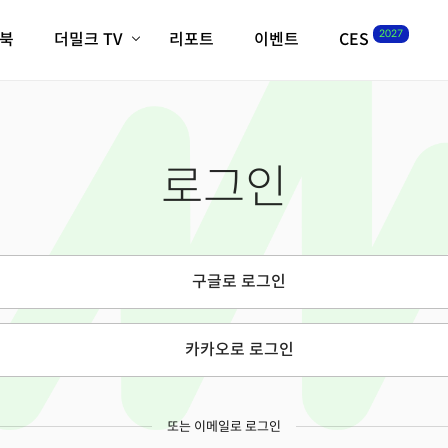
2027
이북
더밀크 TV
리포트
이벤트
CES
전체기사
K-웨이브
최신비디오
비디오
스타트업
혁신원정대
역사 및 개요
로그인
인자기(사람,돈,기술 이야기)
필드 가이드
크리스의 뉴욕 시그널
CES2027 with TheM
더밀크 아카데미
구글로 로그인
더웨이브/트렌드쇼
밸리토크
카카오로 로그인
또는 이메일로 로그인