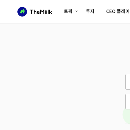
토픽
투자
CEO 플레
에이전틱AI시대
롱제비티/헬스케어
인프라/에너지
미국대전환
피지컬AI/로봇
디지털자산
AX비즈니스혁명
미래 교육/직업
전체 기사 보기