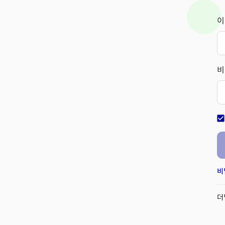
이
비
check_bo
비
더