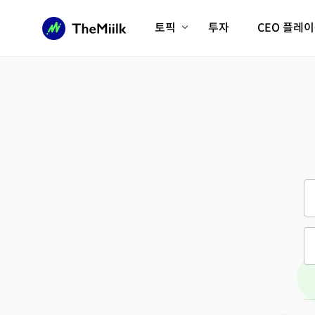
토픽
투자
CEO 플레
에이전틱AI시대
롱제비티/헬스케어
인프라/에너지
미국대전환
피지컬AI/로봇
디지털자산
AX비즈니스혁명
미래 교육/직업
전체 기사 보기