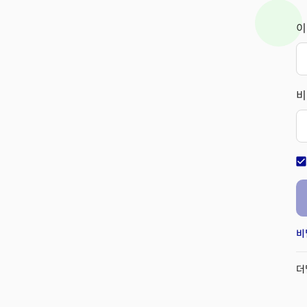
이
비
check_bo
비
더