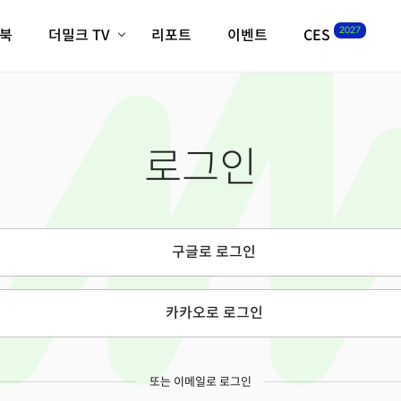
2027
이북
더밀크 TV
리포트
이벤트
CES
전체기사
K-웨이브
최신비디오
비디오
스타트업
혁신원정대
역사 및 개요
로그인
인자기(사람,돈,기술 이야기)
필드 가이드
크리스의 뉴욕 시그널
CES2027 with TheM
더밀크 아카데미
구글로 로그인
더웨이브/트렌드쇼
밸리토크
카카오로 로그인
또는 이메일로 로그인