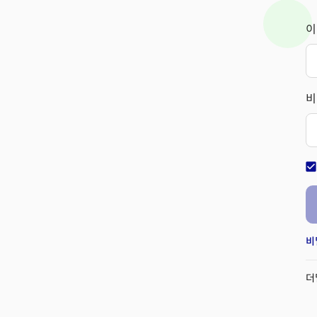
이
비
check_bo
비
더