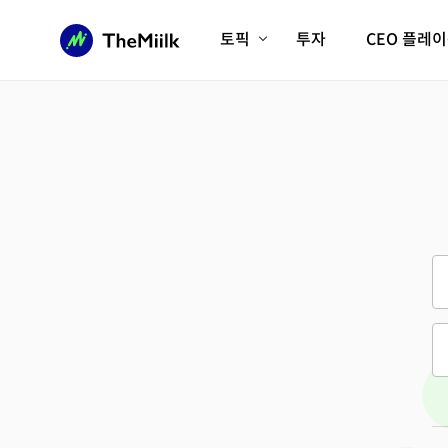
토픽
투자
CEO 플레
에이전틱AI시대
롱제비티/헬스케어
인프라/에너지
미국대전환
피지컬AI/로봇
디지털자산
AX비즈니스혁명
미래 교육/직업
전체 기사 보기