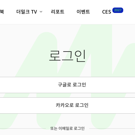
2027
이북
더밀크 TV
리포트
이벤트
CES
전체기사
K-웨이브
최신비디오
비디오
스타트업
혁신원정대
역사 및 개요
로그인
인자기(사람,돈,기술 이야기)
필드 가이드
크리스의 뉴욕 시그널
CES2027 with TheM
더밀크 아카데미
구글로 로그인
더웨이브/트렌드쇼
밸리토크
카카오로 로그인
또는 이메일로 로그인