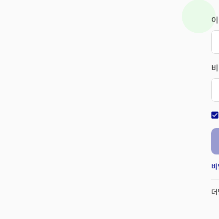
이
비
check_bo
비
더