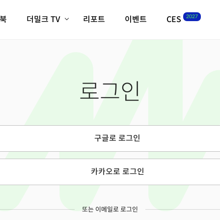
2027
이북
더밀크 TV
리포트
이벤트
CES
전체기사
K-웨이브
최신비디오
비디오
스타트업
혁신원정대
역사 및 개요
로그인
인자기(사람,돈,기술 이야기)
필드 가이드
크리스의 뉴욕 시그널
CES2027 with TheM
더밀크 아카데미
구글로 로그인
더웨이브/트렌드쇼
밸리토크
카카오로 로그인
또는 이메일로 로그인