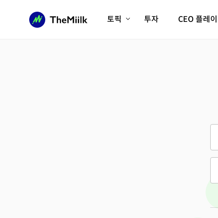
토픽
투자
CEO 플레
에이전틱AI시대
롱제비티/헬스케어
인프라/에너지
미국대전환
피지컬AI/로봇
디지털자산
AX비즈니스혁명
미래 교육/직업
전체 기사 보기