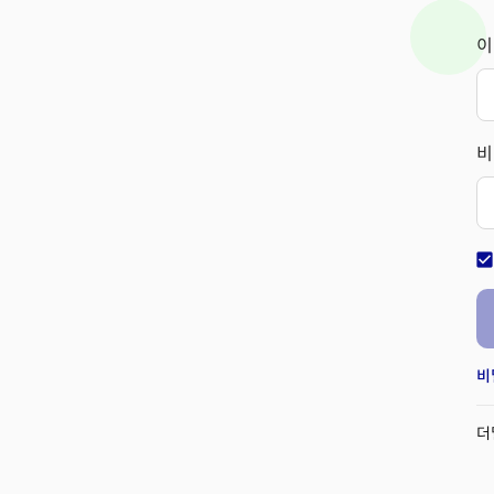
이
비
check_bo
비
더