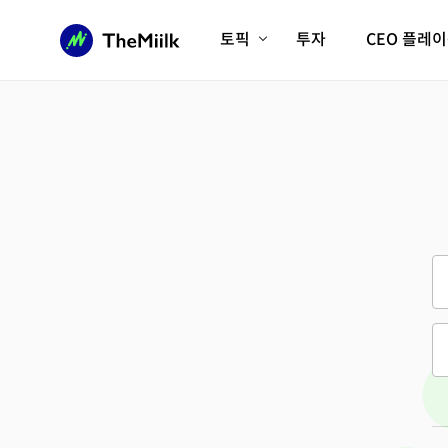
토픽
투자
CEO 플레
에이전틱AI시대
롱제비티/헬스케어
인프라/에너지
미국대전환
피지컬AI/로봇
디지털자산
AX비즈니스혁명
미래 교육/직업
전체 기사 보기