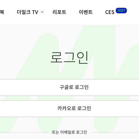
2027
이북
더밀크 TV
리포트
이벤트
CES
전체기사
K-웨이브
최신비디오
비디오
스타트업
혁신원정대
역사 및 개요
로그인
인자기(사람,돈,기술 이야기)
필드 가이드
크리스의 뉴욕 시그널
CES2027 with TheM
더밀크 아카데미
구글로 로그인
더웨이브/트렌드쇼
밸리토크
카카오로 로그인
또는 이메일로 로그인