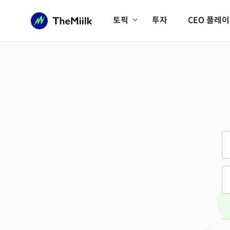
토픽
투자
CEO 플레
에이전틱AI시대
롱제비티/헬스케어
인프라/에너지
미국대전환
피지컬AI/로봇
디지털자산
AX비즈니스혁명
미래 교육/직업
전체 기사 보기