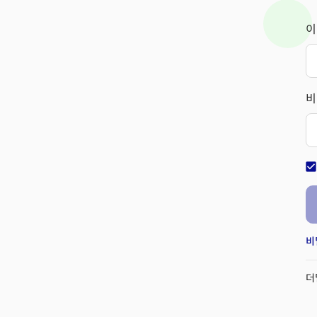
이
비
check_bo
비
더