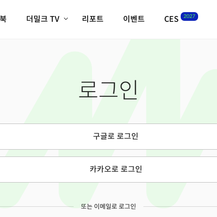
2027
이북
더밀크 TV
리포트
이벤트
CES
전체기사
K-웨이브
최신비디오
비디오
스타트업
혁신원정대
역사 및 개요
로그인
인자기(사람,돈,기술 이야기)
필드 가이드
크리스의 뉴욕 시그널
CES2027 with TheM
더밀크 아카데미
구글로 로그인
더웨이브/트렌드쇼
밸리토크
카카오로 로그인
또는 이메일로 로그인