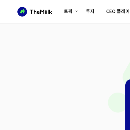
토픽
투자
CEO 플레
에이전틱AI시대
롱제비티/헬스케어
인프라/에너지
미국대전환
피지컬AI/로봇
디지털자산
AX비즈니스혁명
미래 교육/직업
전체 기사 보기