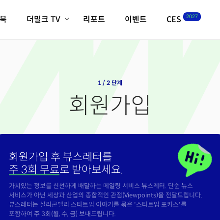
2027
이북
더밀크 TV
리포트
이벤트
CES
전체기사
K-웨이브
최신비디오
비디오
스타트업
혁신원정대
역사 및 개요
인자기(사람,돈,기술 이야기)
1 / 2 단계
필드 가이드
회원가입
크리스의 뉴욕 시그널
CES2027 with TheM
더밀크 아카데미
더웨이브/트렌드쇼
회원가입 후 뷰스레터를
밸리토크
주 3회 무료
로 받아보세요.
가치있는 정보를 신선하게 배달하는 메일링 서비스 뷰스레터. 단순 뉴스
서비스가 아닌 세상과 산업의 종합적인 관점(Viewpoints)을 전달드립니다.
뷰스레터는 실리콘밸리 스타트업 이야기를 묶은 '스타트업 포커스'를
포함하여 주 3회(월, 수, 금) 보내드립니다.