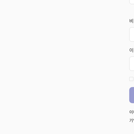
비
이
이
기