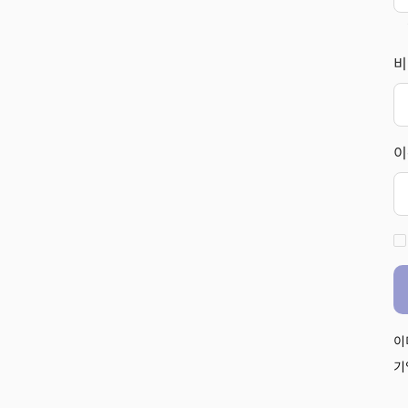
비
이
이
기