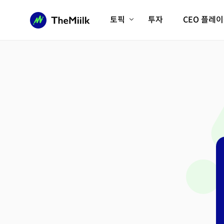
토픽
투자
CEO 플레
에이전틱AI시대
롱제비티/헬스케어
인프라/에너지
미국대전환
피지컬AI/로봇
디지털자산
AX비즈니스혁명
미래 교육/직업
전체 기사 보기