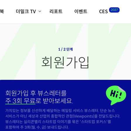
2027
이북
더밀크 TV
리포트
이벤트
CES
전체기사
K-웨이브
최신비디오
비디오
스타트업
혁신원정대
역사 및 개요
인자기(사람,돈,기술 이야기)
1 / 2 단계
필드 가이드
회원가입
크리스의 뉴욕 시그널
CES2027 with TheM
더밀크 아카데미
더웨이브/트렌드쇼
회원가입 후 뷰스레터를
밸리토크
주 3회 무료
로 받아보세요.
가치있는 정보를 신선하게 배달하는 메일링 서비스 뷰스레터. 단순 뉴스
서비스가 아닌 세상과 산업의 종합적인 관점(Viewpoints)을 전달드립니다.
뷰스레터는 실리콘밸리 스타트업 이야기를 묶은 '스타트업 포커스'를
포함하여 주 3회(월, 수, 금) 보내드립니다.