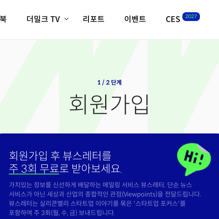
2027
이북
더밀크 TV
리포트
이벤트
CES
전체기사
K-웨이브
최신비디오
비디오
스타트업
혁신원정대
역사 및 개요
인자기(사람,돈,기술 이야기)
1 / 2 단계
필드 가이드
회원가입
크리스의 뉴욕 시그널
CES2027 with TheM
더밀크 아카데미
더웨이브/트렌드쇼
회원가입 후 뷰스레터를
밸리토크
주 3회 무료
로 받아보세요.
가치있는 정보를 신선하게 배달하는 메일링 서비스 뷰스레터. 단순 뉴스
서비스가 아닌 세상과 산업의 종합적인 관점(Viewpoints)을 전달드립니다.
뷰스레터는 실리콘밸리 스타트업 이야기를 묶은 '스타트업 포커스'를
포함하여 주 3회(월, 수, 금) 보내드립니다.