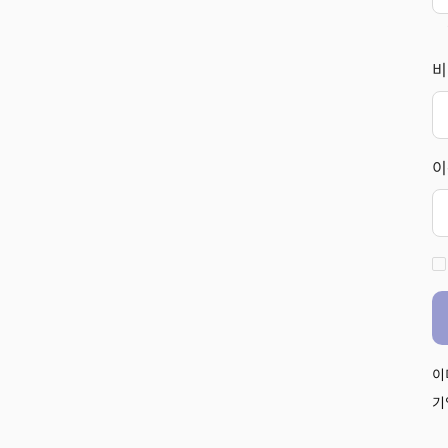
비
이
이
기