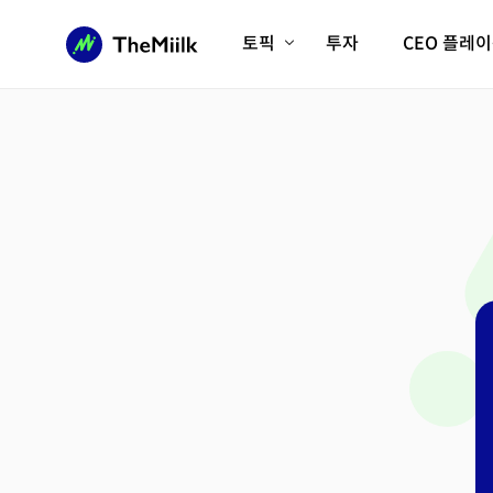
토픽
투자
CEO 플레
에이전틱AI시대
롱제비티/헬스케어
인프라/에너지
미국대전환
피지컬AI/로봇
디지털자산
AX비즈니스혁명
미래 교육/직업
전체 기사 보기