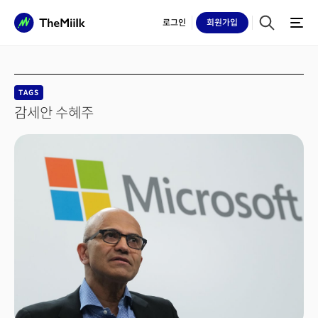
로그인
회원
가입
TAGS
감세안 수혜주