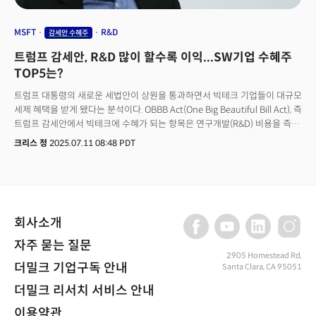
MSFT
R&D
감세안 수혜주
트럼프 감세안, R&D 많이 할수록 이익...SW기업 수혜주
TOP5는?
트럼프 대통령의 새로운 세법안이 상원을 통과하면서 빅테크 기업들이 대규모
세제 혜택을 받게 됐다는 분석이다. OBBB Act(One Big Beautiful Bill Act), 즉
트럼프 감세안에서 빅테크에 수혜가 되는 항목은 연구개발(R&D) 비용을 즉시
비용처리할 수 있도록 허용하고, 과거 연기된 세금 공제까지 소급 적용한다는
크리스 정
2025.07.11 08:48 PDT
부분이다. 글로벌 투자은행 모건스탠리는 이번 세법 개편이 소프트웨어
기업들에게 "현금흐름 순풍"을 가져다줄 것이라고 분석했다. 2017년 세법
개정으로 국내 R&D 비용을 5년간 분할상각하도록 강제했던 규정이
폐지되면서, 기업들이 해당 비용을 즉시 공제받을 수 있게 되면서 세금부담이
크게 줄어 이익이 단기적으로 급등하는 착시 효과를 낼 수 있게 된 것이다. 더
회사소개
주목할 점은 소급 공제 조항이다. 기업들은 과거 연기된 R&D 비용 역시 한
번에 공제받아 이전 연도 세금 절약 효과를 즉시 현금화할 수 있게 됐다. 이는
자주 묻는 질문
일반회계기준(GAAP)상 R&D 비용을 즉시 비용처리하면서도 세법상으로는
2905 Homestead Rd,
5년간 분할상각했던 차이에서 발생한 이연세금자산을 활용하는 것이다.이는
더밀크 기업구독 안내
Santa Clara, CA 95051
기업들에게 예상치 못한 현금 보너스를 안겨주게 된다. 여기서 중요한 것은
더밀크 리서치 서비스 안내
회계와 세무의 차이다. 기업들은 투자자들에게 보고할 때는 연구개발비를
이미 당해 연도에 모두 비용으로 처리해왔다. 하지만 국세청에 낼 세금을
이용약관