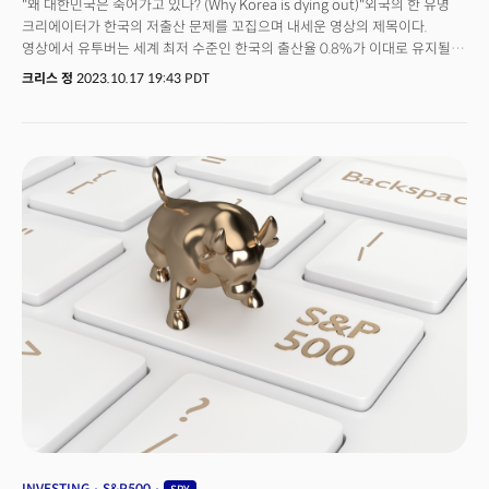
"왜 대한민국은 죽어가고 있나? (Why Korea is dying out)"외국의 한 유명
크리에이터가 한국의 저출산 문제를 꼬집으며 내세운 영상의 제목이다.
영상에서 유투버는 세계 최저 수준인 한국의 출산율 0.8%가 이대로 유지될
경우 100년 안에 94%의 젊은 층 인구가 사라질 수 있음을 경고했다. 노인의
크리스 정
2023.10.17 19:43 PDT
나라가 되어 스스로 사라질 수 있는 위험에 처한 것이다. 문제는 노인 인구의
급격한 증가에 따른 연금 고갈이다. 한국은 OECD 기준 노인 빈곤율 1위의
국가다. 50년 내로 한국의 노인 인구는 전체 인구의 절반이 될 것이란 전망을
감안하면 사실상 지금 세대는 앞으로 끊임없이 연금 고갈 문제에 시달릴
것이다. 이제 은퇴계획은 선택이 아닌 필수인 이유다.
INVESTING
S&P500