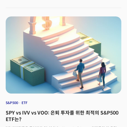
불가능하다는 것을 꼬집었다. 래리 핑크가 지적한 점은 바로 빠르게 올라가는
기대 수명으로 인한 노령화가 정부의 퇴직 연금 제도에 엄청난 부담이 되고
있다는 점이었다. 실제 미 사회보장국 데이터에 따르면 2034년경에는 연금을
모든 은퇴자에게 지급하지 못할 정도로 고갈될 수 있다는 분석이다. 그는
생명공학 혁신이 기대수명을 더 늘릴 것이란 주장이다. 최근 혁신적인 비만
치료제로 각광받는 일라이 릴리의 오젬픽이나 위고비와 같은 약물들이
소개되면서 "비만이 기대 수명을 약 10년 이상 단축시킬 수 있다는 점에서
이런 약물들로만 기대 수명이 약 2년은 연장될 것."이라 내다봤다. 그는 서한을
통해 "내가 태어난 1952년 65세였던 은퇴자는 40년 전 그와 함께 입사했던
또래의 사람들 중 대부분이 세상을 떠났을 것이다."라며 일부의 은퇴자가 연금
혜택을 받는 것이 "소셜 연금이 작동하는 법."이라 전했다. 래리 핑크의 말대로
지난 100년간 기대수명의 변화는 놀라운 수준이다. 래리 핑크가 언급한
1950년대만 해도 남성의 기대수명은 60대 중반에 그쳤다. 65세의
은퇴나이는 사실상 기대 수명이었던 셈이다. 하지만 70년이 지난 지금
기대수명은 80대에 육박하고 있다. 은퇴 후 기대수명 역시 당시 13년
수준에서 지금은 20년에 가깝다. 그때와 지금은 전혀 다른 세상인 셈이다.
S&P500
ETF
SPY vs IVV vs VOO: 은퇴 투자를 위한 최적의 S&P500
ETF는?