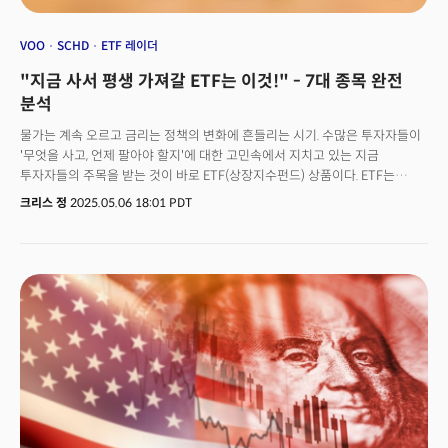
VOO
SCHD
ETF 레이더
"지금 사서 평생 가져갈 ETF는 이것!" - 7대 종목 완전
분석
물가는 계속 오르고 금리는 정책의 변화에 흔들리는 시기. 수많은 투자자들이
'무엇을 사고, 언제 팔아야 할지'에 대한 고민속에서 지치고 있는 지금
투자자들의 주목을 받는 것이 바로 ETF(상장지수펀드) 상품이다. ETF는
S&P500이나 나스닥과 같은 특정 지수나 섹터를 추종하면서도 낮은 수수료,
크리스 정
2025.05.06 18:01 PDT
거래를 원활하게 하는 높은 유동성, 그리고 리스크를 줄이는 자동 분산 투자
효과를 제공해 오늘날 개인 투자자들이 가장 선호하는 금융 상품으로
인식된다. 많은 투자자들이 현재 시장의 변동성을 장기적으로 좋은 투자
기회로 인식하면서 ETF로 막대한 자금이 흘러들고 있다. 실제 블룸버그
데이터에 따르면 S&P500을 추종하는 세계에서 가장 큰 ETF 상품 중 하나로
인식되는 VOO(Vanguard S&P500 ETF)에는 지난 한 달 동안 약 210억
달러의 자금이 유입되며 사상 최대의 월간 자금 흐름을 기록했다.
자산운용사들은 이제 다양한 테마와 전략에 맞는 ETF를 출시하고 있고
투자자들은 복잡한 기업 분석 없이도 경제 성장과 기술의 혁신, 그리고 글로벌
시장에 분산 투자할 수 있게 됐다. 그렇다면 수많은 ETF 중 어떤 상품이 '진짜'
장기 보유에 적합할까? 수십 년 동안 쌓아온 데이터를 바탕으로 검증된 ETF
들은 모두 초저비용과 장기 초과수익을 기록했다는 공통점이 있다. 또한 시장