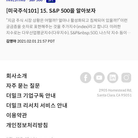
SPY
[미국주식101] 15. S&P 500을 알아보자
“지금 주식 시장 상황은 어떨까? 얼마나 활성화되고 침체되어 있을까?”이런
궁금증을 숫자로 표현해주는 것을 주가지수(index)라고 합니다. 이러한
지수로는 다우산업평균지수(다우지수), S&P&nbsp;500, 나스닥 지수 등이
있습니다. 오늘은 이들 지수 중 S&P&nbsp;500에 대해 알아&nbsp;
김영아
2021.02.01 21:57 PDT
보겠습니다.
회사소개
자주 묻는 질문
2905 Homestead Rd,
더밀크 기업구독 안내
Santa Clara, CA 95051
더밀크 리서치 서비스 안내
이용약관
개인정보처리방침