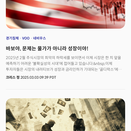
또는 섹터 전체를 대표해 위기에도 복원력이 높은 구조를 띄고 있다. 지금
소개할 7개의 ETF는 이런 이유로 전세계 투자자들에게 가장 사랑받는
상품이다. 미국의 대표지수부터 글로벌 분산, 기술 성장에 배당 인컴까지
투자자의 성향과 목표에 따라 선택 가능한 장기 전략의 최고 상품을 소개한다.
경기침체
VOO
네비우스
바보야, 문제는 물가가 아니라 성장이야!
2025년 2월 주식시장의 최악의 하락세를 보이면서 이제 시장은 한 치 앞을
예측하기 어려운 '불확실성의 시대'에 접어들고 있습니다.&nbsp;이제
투자자들은 시장의 내러티브가 성장과 금리인하가 기대되는 '골디락스'에서
인플레이션의 고착화와 성장의 둔화가 예상되는 '스태그플레이션'으로 급격히
크리스 정
2025.03.03 09:39 PDT
변화되는 시장을 목격하고 있습니다.&nbsp;이에 이번 주 밀키스레터는
&nbsp;📉&nbsp;경기 침체 우려, 📊&nbsp;AI 반도체 시장 변화, 그리고 📈
&nbsp;ETF 투자 전략의 재편을 통해 투자자들이 반드시 파악해야 하는 세
가지 흐름을 제시합니다.&nbsp;&nbsp;📣 오늘 밀키스레터 내용은?
1️⃣&nbsp;물가가 아니라 성장이 문제다&nbsp;2️⃣&nbsp;엔비디아의 성장
둔화? 새로운 AI 황태자의 출현!3️⃣&nbsp;S&P500 ETF SPY 17년 왕좌
끝났다&nbsp;📢&nbsp;이것 말고도 또 있어요!🚨 놓치면 후회하는 시장의
핵심 시그널🔥 지난주 가장 뜨거웠던 월가 투자의견📆 이번 주 증시 핵심 일정
(Market Watch)