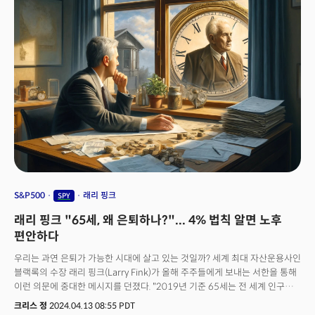
지수의 왕으로 불리는 S&P500에 투자해야 하는 이유는 크게 세 가지로
압축해 볼 수 있습니다. 1. 장기 상승 추세: S&P500은 단기 변동에도
장기적으로 꾸준히 우상향해 왔습니다. 지난 30년간의 연평균 수익률은 무려
10%에 달합니다. 경기 변동에 따라 등락은 있지만 장기적으로는 미국의 경제
성장과 함께 꾸준한 상승세를 유지하고 있습니다. 2. 높은 안정성과 투자
면역력: S&P500에는 시장에서 독점적 지위와 막강한 브랜드 파워, 그리고
기술 혁신을 앞세운 세계 최고의 기업들이 포진해 있습니다. 이들 기업들은
어려운 환경에도 선전할 수 있는 저력을 지니고 있습니다. 3. 분산투자 효과:
S&P500에 투자한다는 것은 미국 전체 산업과 경제에 베팅한다는 의미와
같습니다. 11개의 다양한 산업 섹터에 나뉜 기업들은 미국 최고의 기업들이며
미국인들의 대다수가 은퇴플랜에 S&P500을 투자하고 있는 만큼 미 정치권은
S&P500의 실적을 민감하게 보고 주가를 끌어올리는 것에 사력을 다하고
있죠. 이처럼 S&P500은 장기 성과와 안정성 면에서 검증된 가장 우수한
투자처로 인식됩니다. 특히 은퇴를 대비하거나 노후 자금 마련을 위한
S&P500
래리 핑크
SPY
투자라면 S&P500은 필수적인 선택지입니다. 그리고 S&P500에 투자하는
래리 핑크 "65세, 왜 은퇴하나?"... 4% 법칙 알면 노후
가장 손쉬운 방법은 바로 ETF를 활용하는 것입니다.
편안하다
우리는 과연 은퇴가 가능한 시대에 살고 있는 것일까? 세계 최대 자산운용사인
블랙록의 수장 래리 핑크(Larry Fink)가 올해 주주들에게 보내는 서한을 통해
이런 의문에 중대한 메시지를 던졌다. "2019년 기준 65세는 전 세계 인구
11명 중 1명이지만 2050년경에는 6명 중 1명이 될 것이다. 65세가 적정
크리스 정
2024.04.13 08:55 PDT
은퇴 연령이라는 건 옛날 오스만 시대 유래된 이야기."라며 사실상 현재는