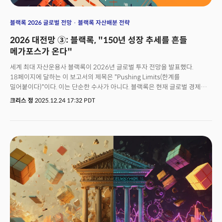
블랙록 2026 글로벌 전망
블랙록 자산배분 전략
2026 대전망 ③: 블랙록, "150년 성장 추세를 흔들
메가포스가 온다"
세계 최대 자산운용사 블랙록이 2026년 글로벌 투자 전망을 발표했다.
18페이지에 달하는 이 보고서의 제목은 "Pushing Limits(한계를
밀어붙이다)"이다. 이는 단순한 수사가 아니다. 블랙록은 현재 글로벌 경제가
물리적, 재정적, 사회정치적 한계를 동시에 시험하는 전환기에 진입했다고
크리스 정
2025.12.24 17:32 PDT
진단한다.핵심 메시지는 명확하다. AI 인프라 투자가 촉발한 자본집약적 성장
모델이 과거 150년간 유지되어온 미국의 2% 성장 추세선을 깨뜨릴 수 있는
첫 번째 현실적 가능성이 되었다는 것이다. 동시에 이 거대한 베팅은 에너지
병목, 부채 누적, 시장 집중이라는 세 가지 구조적 긴장을 수반한다.