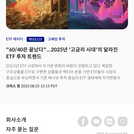
ETF 레이더
고배당 투자
액티브 ETF
"60/40은 끝났다"...2025년 '고금리 시대'의 달라진
ETF 투자 트렌드
2025년 ETF 시장에서 뜨거운 변화의 바람이 관찰되고 있다. 복잡한
구조상품을 ETF로 구현한 상품들과 액티브 운용 기반 ETF들이 시장의
중심으로 부상하면서 기존 패시브 투자 중심의 ETF 생태계에 지각변동이
일어나고 있는 것이다.칼라모스 자동조기상환 인컴 ETF(CAIE)는 출시 2개월
크리스 정
2025.08.25 15:15 PDT
만에 1억 3500만 달러를 유치하며 연 14.7% 예상 수익률을 제시했다.
JP모건의 액티브 하이일드 ETF(JPHY)는 출시 첫날 20억 달러 유입을 기록해
역대 최대 규모의 액티브 ETF 출시 사례가 됐다. 특히 패시브 투자의
상징이었던 뱅가드가 액티브 주식 선별 ETF 출시를 예고한 것은 업계 전반의
방향이 패시브에서 액티브로 전환되고 있음을 시사하는 신호로 평가된다.
회사소개
이러한 변화의 배경에는 거시경제적 구조 변화가 자리하고 있다. 미국
기준금리가 5% 수준에서 장기 고착될 가능성이 높아지면서 전통적인
자주 묻는 질문
안전자산으로는 실질 수익률 확보가 어려워졌기 때문이다. 동시에 주식시장은
2905 Homestead Rd,