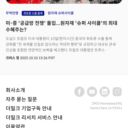
무역전쟁
원자재 슈퍼사이클
희토류 수출 통제
미-중 '공급망 전쟁' 돌입...원자재 '슈퍼 사이클'의 최대
수혜주는?
도널드 트럼프 미국 대통령이 10일(현지시간) 중국의 희토류 수출 통제
강화를 "전 세계를 인질로 잡으려는 적대적 행위"로 규정하고 대규모 관세
인상을 포함한 전면적인 보복을 예고했다. 트럼프 대통령은 트루스
소셜미디어를 통해 공개한 장문의 성명에서 시진핑 중국 국가주석과 예정된
크리스 정
2025.10.10 15:26 PDT
APEC 회담 취소 가능성까지 언급하며 외교적 긴장을 최고조로 끌어올렸다. 이
소식이 전해진 후, 미 증시는 S&P500이 2.71% 급락하고 나스닥은 3.56%가
하락하는 등 올해 4월 이후 최악의 하락장을 연출했다. 트럼프 대통령은 이날
성명에서 중국이 희토류와 관련 생산 요소 전반에 대한 수출 통제를 통해 세계
시장을 통제하려 한다고 비난했다. 그는 "중국이 조용히 독점적 지위를
회사소개
구축해온 희토류와 자석 등의 원자재를 통해 세계를 통제하려는 매우
사악하고 적대적인 움직임"이라고 규정하며 중국의 적대적 행위를 강력히
자주 묻는 질문
규탄했다.특히 주목할 대목은 트럼프 대통령이 미국도 "중국보다 더 강력하고
2905 Homestead Rd,
광범위한 독점적 지위"를 보유하고 있다고 주장한 부분이다. 그는 "지금까지
더밀크 기업구독 안내
Santa Clara, CA 95051
이를 사용할 이유가 없었지만, 이제 그 때가 왔다"며 미국이 보유한 전략적
더밀크 리서치 서비스 안내
우위를 활용할 것임을 시사했다.트럼프 대통령은 중국이 보낸 수출 통제 관련
서한이 수 페이지에 걸쳐 통제 대상 원소들을 상세히 나열했다고 밝혔다. 그는
이용약관