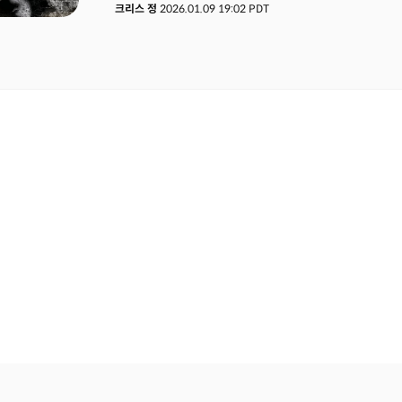
크리스 정
2026.01.09 19:02 PDT
행정부는 베네수엘라 제재를 철회하고 3000~5000만 
방출한다고 발표했다. 이와 함께 트럼프 대통령은 2027
달러 수준에서 1.5조 달러로 무려 66%나 증액할 것을
매입을 중단하고 설비 투자를 확대하라고 경고했다. 이 세
연준이 금리를 내리지 않아도 미 정부의 인위적인 개입에 
규모의 매장량을 보유한 베네수엘라의 시장 개방으로 유
방위비를 확대하고 기업의 주주환원을 막는 것은 사실상 
의미하는 바는 바로 "시장이 가격을 정하는 시대는 끝났다"
자유시장경제는 죽고 강압적인 힘의 논리에 지배되는 국