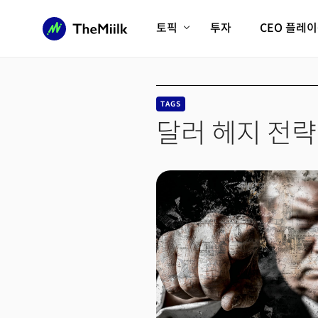
토픽
투자
CEO 플레
에이전틱AI시대
롱제비티/헬스케어
인프라/에너지
미국대전환
TAGS
피지컬AI/로봇
디지털자산
달러 헤지 전략
AX비즈니스혁명
미래 교육/직업
전체 기사 보기