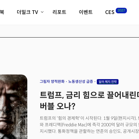
2027
이북
더밀크 TV
리포트
이벤트
CES
전체기사
K-웨이브
최신비디오
비디오
스타트업
혁신원정대
역사 및 개요
인자기(사람,돈,기술 이야기)
필드 가이드
크리스의 뉴욕 시그널
CES2027 with TheM
더밀크 아카데미
그림자 양적완화
노동생산성 급증
달러 헤지 전략
더웨이브/트렌드쇼
트럼프, 금리 힘으로 끌어내린다
밸리토크
버블 오나?
트럼프의 '힘의 경제학'이 시작된다. 1월 9일(현지시각), 
와 프레디맥(Freddie Mac)에 즉각 2000억 달러 규
지시했다. 통화정책을 관할하는 연준의 승인도, 공개시장
지난주에는 미군의 작전으로 니콜라스 마두로, 베네수엘