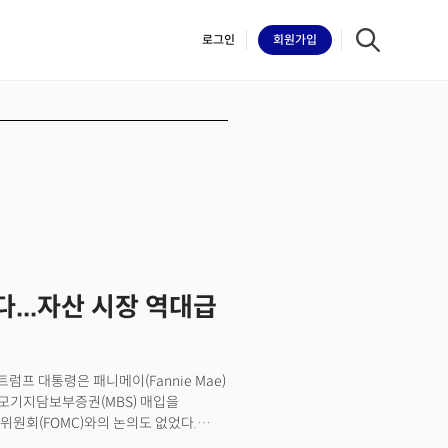
로그인
회원
가입
iilk
...자산 시장 역대급
트럼프 대통령은 패니메이(Fannie Mae)
모의 모기지담보부증권(MBS) 매입을
위원회(FOMC)와의 논의도 없었다.
라 대통령이 체포된 직후 트럼프