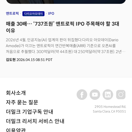
앤트로픽
IPO
다리오아모데이
매출 30배… ‘737조원’ 앤트로픽 IPO 주목해야 할 3대
이유
2026년 4월, 인공지능(AI) 업계의 판이 뒤집혔다.다리오 아모데이(Dario
Amodei)가 이끄는 앤트로픽이 연간반복매출(ARR) 기준으로 오픈AI를
처음으로 추월했다. 300억달러(약 44조원) 대 250억달러(약 37조원). 2년
전만 해도 오픈AI 매출의 5분의 1에 불과하던 앤트로픽이었다.AI 시대의
김도현
2026.04.15 08:51 PDT
'다윗'이 '골리앗'을 넘어선 순간이다. 그리고 이 다윗은 이제 월가로 간다.
2026년 10월, 나스닥 상장. 조달 목표는 600억달러(약 88조원). 시가총액은
5000억달러(약 737조 원) 성사되면 테크 업계 역사상 두 번째 규모의
기업공개(IPO)가 된다.앤트로픽은 공식적으로 "당장 상장할 계획은 없다"고
밝혔다. 그러나 시장이 감지한 신호는 정반대다. 윌슨 손시니 법률사무소 선임,
회사소개
골드만삭스·JP모건 주관사 지정, 그리고 2026년 2월 300억달러(약 44조원)
규모 시리즈G 조달. 투자자들은 이미 알고 있다. 이것은 IPO를 향한 마지막
자주 묻는 질문
조립 단계라는 것을.
2905 Homestead Rd,
더밀크 기업구독 안내
Santa Clara, CA 95051
더밀크 리서치 서비스 안내
이용약관