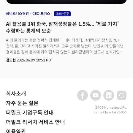
AI비즈니스혁명
CEO 포커스
다크아웃풋
AI 활용률 1위 한국, 잠재성장률은 1.5%... ‘제로 가치’
수렴하는 통계의 모순
AI에 들어가는 돈은 정확히 집계된다. 데이터센터, 그래픽처리장치(GPU),
전력, 물, 그리고 사라진 일자리까지 모두 숫자로 남는다. 반면 AI가 만들어낸
결과물은 경제 통계에 거의 잡히지 않는다.실리콘밸리의 반도체 분석기업
세미애널리시스(SemiAnalysis)는 이렇게 측정되지 않는 AI의 산출물을 다크
김도현
2026.06.09 10:51 PDT
아웃풋(Dark Output)이라 부른다. 이름은 우주의 암흑 에너지에서 따왔다.
직접 관측되지 않고 주변에 남긴 흔적으로만 추정된다는 공통점 때문이다.
문제는 단순한 통계 오차가 아니다. 측정 누락이 커지면 호황이 불황으로 잘못
읽힌다. AI 투자가 빠르게 느는 국면이 데이터상으로는 'AI 침체'처럼 보일 수
있다.
회사소개
자주 묻는 질문
2905 Homestead Rd,
더밀크 기업구독 안내
Santa Clara, CA 95051
더밀크 리서치 서비스 안내
이용약관