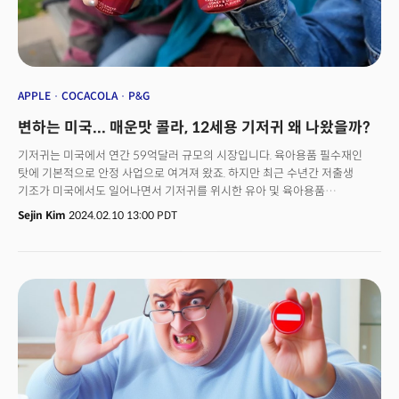
주가는 3.7%가량 올랐다. 조 얼링거 맥도날드 미국 사장은 당시 "5달러
세트의 판매 건수가 기대치를 넘어섰다"며 "이 상품의 체험률은 저소득층
소비자들 사이에서 가장 높으며, 소비심리가 긍정적으로 바뀌기 시작했다"고
밝혔다. 웬디스 역시 샌드위치, 감자, 계란으로 구성된 아침 식사 세트 메뉴를
단돈 3달러에 판매하고 있다. 타코벨은 7달러짜리 '럭스 크레이빙스 박스
(Luxe Cravings Box)'로 할인 경쟁에 가세했다.
APPLE
COCACOLA
P&G
변하는 미국... 매운맛 콜라, 12세용 기저귀 왜 나왔을까?
기저귀는 미국에서 연간 59억달러 규모의 시장입니다. 육아용품 필수재인
탓에 기본적으로 안정 사업으로 여겨져 왔죠. 하지만 최근 수년간 저출생
기조가 미국에서도 일어나면서 기저귀를 위시한 유아 및 육아용품
제조기업들이 위기를 맞았습니다. 미국 질병관리센터(CDC) 산하
Sejin Kim
2024.02.10 13:00 PDT
국립보건통계센터(NCHS) 데이터에 따르면 미국 15~44세 여성 1000명당
연간 출생아 수가 급격히 줄어들고 있습니다. 1950년대 베이비붐 시대에
120명으로 정점에 달했다가 2020년에는 60명 미만으로 뚝 떨어졌죠. 이때
소비재 기업은 이민자들에게 희망을 걸었습니다. 1990년대 외국 태생
히스패닉계 여성의 출산율은 150명에 달했기 때문이죠. 전국 평균 출산율의
2배였습니다. 하지만 이 그룹의 출산율마저도 2019년 85명으로 떨어진
상태입니다. 써카나(Circana) 데이터 기준 2023년 기저귀 소매 판매량은 4년
연속 감소세를 기록했습니다. 👉 저출생은 위험, 고령화는 기회이에 팸퍼스
(Pampers)를 파는 피앤지(P&G), 하기스를 파는 킴벌리클라크(Kimberly-
Clark) 등 육아용품 기업은 비상입니다. 피앤지에서 팸퍼스가 차지하는