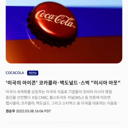
것.
COCACOLA
PEPSI
'미국의 아이콘' 코카콜라·맥도널드·스벅 "러시아 아웃"
미국식 세계화를 상징하는 미국의 식음료 기업들이 잇따라 러시아 영업
중단을 선언했다. 8일 CNBC, 월스트리트 저널(WSJ) 등 언론에 따르면
펩시콜라, 코카콜라, 맥도널드, 그리고 스타벅스 등 미국을 대표하는 식음료
기업들은 각각 이날부터 러시아 지역에서의 영업과 관련 사업을 중단하기로
권순우
2022.03.08 16:06 PDT
했다. 우선 지난 60년간 러시아에서 콜라를 판매해 온 펩시콜라는 이날 러시아
판매를 중단하기로 했다. 펩시는 러시아에서 연간 매출의 4%에 달하는
수익을 창출한다. 뿐만 아니라 투자와 광고, 판촉활동을 비롯해 펩시콜라,