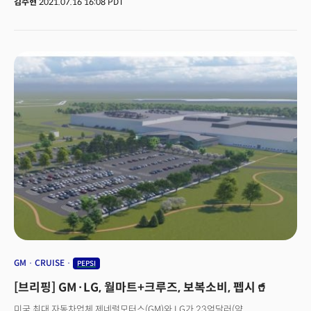
김주현
2021.07.16 16:08 PDT
미국인의 11%만이 이 같은 응답을 보인 것과 대조되는 결과다. 이 같은
상황은 '비즈니스'로 연결된다. 비즈니스 활동을 스트레스 해소와 연결시키고
'특수'를 보는 것이다. 특히 자동차, 배스 용품, 음료수, 시리얼 등 생활 전반에
사용되는 제품들이 ‘스트레스 완화’를 위한 마케팅 메시지를 담아 신제품을
출시하고 있다.특히 기업들은 젊은 소비자들을 주목하고 있다. 젊은
소비자들이 자신의 건강과 행복을 위해 아낌없이 지갑을 여는 소비 행태를
보이기 때문. 미국 성인 1001명을 대상으로 실시한 에른스트앤영(Ernst &
Young) 조사에 따르면 18~24세 소비자 중 50%가 정신 건강에 대한 생각이
많이 바뀌었다고 응답했다.미국 캘리포니아주 산호세에 사는 에스더 윤(Ether
Yun, 33)은 “편안한 상태를 만들기 위해 매주 라벤더와 유칼립투스로 집안을
채우고 향기 좋은 캔들과 배스밤으로 스파를 즐긴다”고 말했다. 이러한 현상은
에스더뿐만이 아니다. 정신과 기분을 맑게 해주는 차, 캔들, 디퓨저, 향수와
스파용품 같은 제품 판매율이 지속적으로 증가하고 있고 이 수요는 팬데믹
이후 더욱 급증하고 있다.
GM
CRUISE
PEPSI
[브리핑] GM·LG, 월마트+크루즈, 보복소비, 펩시🥤
미국 최대 자동차업체 제네럴모터스(GM)와 LG가 23억달러(약