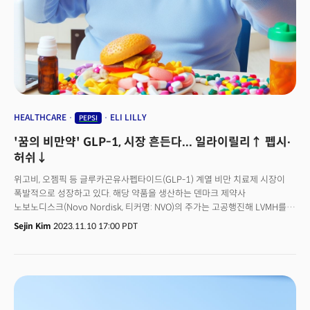
연간매출은 70억달러로 회사 매출의 9%에 달합니다. 킴벌리클락은 매출의
1/3이상이 육아 및 유아용품에서 나오죠. 출생률 감소라는 거대한 사회
흐름에 맞서 유아 및 육아용품 기업들은 크게 2가지 대응책을 내놨습니다. 더
큰 아이와 성인을 위한 기저귀입니다.피앤지는 신생아 전용 기저귀,
저렴하지만 충분히 부드러운 기저귀라인인 팸퍼스 스웨들러 기저귀, 체중이
46파운드(약 20kg) 이상인 아이를 위한 기저귀, 12세 이상 어린이 대상
야뇨증 속옷 등을 출시했습니다. 회사는 스웨들러 라인으로 북미 지역에서
5년만에 3억달러를 더 벌었죠. 피앤지의 경쟁사인 킴벌리클락은 무향 기저귀
라인, 물티슈 등으로 확장하고 있습니다. 다이아나 고메즈
HEALTHCARE
ELI LILLY
PEPSI
블룸버그인텔리전스 애널리스트는 개인위생용품 시장 중 빠르게 성장할
'꿈의 비만약' GLP-1, 시장 흔든다... 일라이릴리↑ 펩시∙
분야로 성인용 요실금 용품 시장을 꼽았죠. 블룸 게리 스티벨
뉴잉글랜드컨설팅그룹 최고경영자(CEO)는 블룸버그에 “유아 분유부터
허쉬↓
아동복 등 모든 아동중싱 상품 제조업체 경쟁이 심화할 것”이라고
위고비, 오젬픽 등 글루카곤유사펩타이드(GLP-1) 계열 비만 치료제 시장이
분석했습니다.
폭발적으로 성장하고 있다. 해당 약품을 생산하는 덴마크 제약사
노보노디스크(Novo Nordisk, 티커명: NVO)의 주가는 고공행진해 LVMH를
제치고 유럽에서 가장 가치 있는 기업이 됐다. 대형 제약사 일라이릴리(Eli
Sejin Kim
2023.11.10 17:00 PDT
Lilly, 티커명: LLY)도 최근 미국 당국으로부터 GLP-1 계열 비만 치료제를
승인받으면서 시장은 더 커질 것으로 보인다. 비만 치료제 시장이 크자 역으로
식음료(F&B) 업계에 대해서는 어두운 전망이 나온다. 실제 올 3분기 F&B
기업들의 실적발표에서는 GLP-1 비만 치료제 관련 질문이 쏟아졌다. 이들의
방어 전략은 크게 3가지다. 비만 치료제와 F&B 상관관계가 적은 점을
강조하며, 자체적으로 건강한 제품을 늘리고 모임 수요로 매출을 높이겠다는