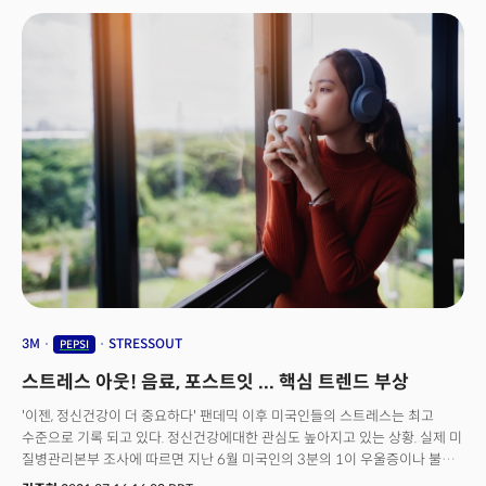
세븐업, 미린다 브랜드의 러시아 판매를 중단한다. 다만 펩시는 유아용 분유,
우유, 이유식 등 일부 제품은 계속 판매하겠다고 밝혔다. 이와 관련 라몬
라구아타 펩시 CEO는 직원 메모를 통해 "식음료 회사로서 이제 우리는 그
어느 때보다 사업의 인도주의적 측면에 충실해야 한다"라고 공지했다.
코카콜라는 이날 오후 성명에서 "우크라이나에서 발생한 비극적인 사건으로
이해 어려움을 당한 이들과 마음을 같이하기로 했다"며 "향후 전쟁 상황을
계속 모니터링할 것"이라고 밝혔다. 코카콜라의 지난해 러시아와 우크라이나
영업이익은 총 영업이익의 1~2% 수준이다.앞서 맥도널드는 850개의 러시아
매장을 일시적으로 폐쇄하기로 했다고 밝혔다. 맥도널드는 그간 러시아의
우크라이나 침공에 대해 침묵을 지켜왔다. 맥도널드는 러시아 매장의 약 84%
는 회사가 소유하고, 나머지는 프랜차이즈 방식으로 운영하고 있다. CNBC는
"회사가 소유한 비중이 크다는 것은 많은 수익을 가져다줄 수 있지만, (전쟁과
같은) 혼란이나 경기침체 시기에 더 큰 위험을 의미한다"라고 지적했다.
스타벅스도 미리 러시아 제재 대열에 동참했다. 스타벅스는 지난 2주 전까지
영업 지속 방침을 고수해왔지만 입장을 바꿔 영업중단 조치에 나섰다. WSJ은
펩시가 이미 러시아 사업을 대체하기 위한 다양한 옵션을 검토해왔다고
3M
STRESSOUT
PEPSI
보도했다. 앞서 지난 2014년 러시아의 크림 반도 침공 이후 여러 미국
스트레스 아웃! 음료, 포스트잇 ... 핵심 트렌드 부상
기업들이 러시아와 우크라이나 지역의 노출을 줄이는 방안을 모색해왔다는
것이다. 실제로 맥도널드를 비롯한 일부 레스토랑 체인은 회사 소유의 일부
'이젠, 정신건강이 더 중요하다' 팬데믹 이후 미국인들의 스트레스는 최고
매장을 프랜차이즈로 매각하기도 했다.
수준으로 기록 되고 있다. 정신건강에대한 관심도 높아지고 있는 상황. 실제 미
질병관리본부 조사에 따르면 지난 6월 미국인의 3분의 1이 우울증이나 불안
증세를 경험했다고 응답했다. 이는 2019년 미 보건통계센터 조사에서