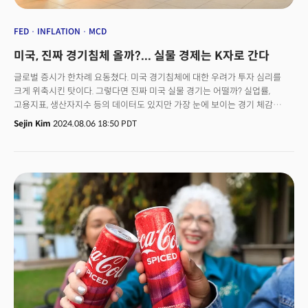
FED
INFLATION
MCD
미국, 진짜 경기침체 올까?... 실물 경제는 K자로 간다
글로벌 증시가 한차례 요동쳤다. 미국 경기침체에 대한 우려가 투자 심리를
크게 위축시킨 탓이다. 그렇다면 진짜 미국 실물 경기는 어떨까? 실업률,
고용지표, 생산자지수 등의 데이터도 있지만 가장 눈에 보이는 경기 체감
요소는 미국 '프랜차이즈 가격' 전략을 들여다보는 것이다. 실제 '빅맥지수'는
Sejin Kim
2024.08.06 18:50 PDT
세계 각국의 환율과 물가를 알아보는 척도로 인정받았다. 맥도널드 등 미국
프랜차이즈, 유통 업계는 현재 '가성비(Value)' 열풍이다. ‘가성비’라는 단어는
지난 1분기부터 패스트푸드 및 소비재 기업의 실적발표(어닝)를 장악했다.
지난 6월 24일(현지시각) 버거킹이 5달러짜리 '유어 웨이 밀(Your Way
Meal)'을 내놓았다. 그러자 맥도날드는 하루 뒤인 25일부터 5달러짜리
‘맥더블 밀’을 출시했다. 한 달간 판매되는 기간 한정 메뉴로 맥더블 버거 혹은
맥치킨 샌드위치와 치킨 너겟, 감자튀김, 음료로 구성된다. 1달러 이상 구매 시
감자튀김 한 개를 무료로 제공하는 앱 전용 ‘무료 감자튀김 제공 금요일’
서비스도 부활했다.맥더블 밀은 당초 한시 상품(4주)으로 출시했지만, 뜨거운
반응에 힘입어 기한을 연장했다. 맥도날드는 지난 2018년 1달러, 2달러,
3달러짜리 가성비 메뉴 품목을 출시한 후 지난해 1달러 짜리 품목을 제거한
바 있다.덕분에 맥도날드는 지난 30일(현지시각) 2분기 실적발표에서
목표치에 못 미치는 결과를 발표했지만, 가격 인하 기조에 공감대가 형성,