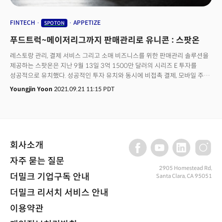
FINTECH
APPETIZE
SPOTON
푸드트럭~메이저리그까지 판매관리로 유니콘 : 스팟온
레스토랑 관리, 결제 서비스 그리고 소매 비즈니스를 위한 판매관리 솔루션을
제공하는 스팟온은 지난 9월 13일 3억 1500만 달러의 시리즈 E 투자를
성공적으로 유치했다. 성공적인 투자 유치와 동시에 비접촉 결제, 모바일 주문
및 메뉴 관리 솔루션을 제공하는 애피타이즈 (Appetize)를 전격 인수하기도
Youngjin Yoon
2021.09.21 11:15 PDT
했다. 애피타이즈는 메이저리그 경기장에 입점한 상점의 65%를 고객으로
두고 있다. 2017년도에 설립된 스팟온은 중소상인을 주 고객으로 하는
핀테크 종합 결제 스타트업으로 시장에서 무섭게 성장하고 있는 신흥 강자다.
회사소개
자주 묻는 질문
2905 Homestead Rd,
더밀크 기업구독 안내
Santa Clara, CA 95051
더밀크 리서치 서비스 안내
이용약관