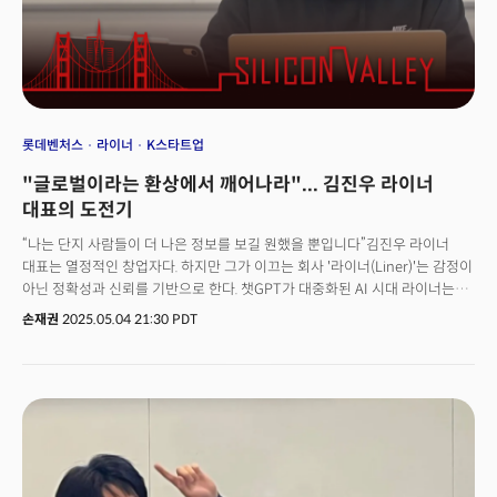
롯데벤처스
라이너
K스타트업
"글로벌이라는 환상에서 깨어나라"... 김진우 라이너
대표의 도전기
“나는 단지 사람들이 더 나은 정보를 보길 원했을 뿐입니다”김진우 라이너
대표는 열정적인 창업자다. 하지만 그가 이끄는 회사 '라이너(Liner)'는 감정이
아닌 정확성과 신뢰를 기반으로 한다. 챗GPT가 대중화된 AI 시대 라이너는
오히려 "사람들이 AI를 믿지 않는다"는 사실에서 출발, 출처 기반 AI 검색
손재권
2025.05.04 21:30 PDT
엔진이라는 새로운 기준을 제시하고 있다. 김진우 대표는 지난 4월 22일
(현지시각) 롯데벤처스와 더밀크가 주최하는 한국 스타트업의 글로벌 사업
진출을 지원하는 액셀러레이팅 프로그램 ‘엘캠프 실리콘밸리 4기’ 프로그램
연사로 나와 창업 이후 여정과 미국 진출 과정에서 겪은 경험과 산전수전
스토리를 가감없이 풀어 놨다.이날 김 대표의 강연은 미국 시장에 도전하는 K
스타트업의 진화가 아니라 글로벌 기술 시장에서 한국인 창업가가 어떻게
사업 모델을 바꾸고 적응하며 번영하는가를 말해주는 컨설팅 노트였다.
김진우 대표의 라이너는 미국 실리콘밸리 벤처캐피털 a16z가 조사한 100대