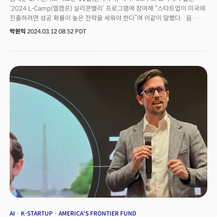
‘2024 L-Camp(엘캠프) 실리콘밸리’ 프로그램에 참여해 “스타트업이 미국에
진출하려면 성공 확률이 높은 전략을 세워야 한다”며 이같이 말했다. 음
대표는 스탠퍼드대 경영대학원 MBA를 거쳐 미국 실리콘밸리에서 27년째
박원익
2024.03.12 08:52 PDT
활동해 온 대표적인 한국계 벤처투자자다. 2023년 9월에는 AI, 데이터과학 등
첨단 기술 분야 스타트업에 투자하는 1억4000만달러(약 1800억원) 규모의
신규 펀드를 설립해 운용하고 있다. 실리콘밸리 현지 스타트업뿐 아니라 쿠팡,
눔, 타파스미디어 같은 한국계 창업가가 설립한 글로벌 스타트업에도
성공적으로 투자해 왔다. 엘켐프 실리콘밸리는 롯데벤처스가 크로스보더
미디어 더밀크와 함께 국내 스타트업들의 글로벌 사업 진출을 지원하기 위해
마련한 글로벌 액셀러레이팅 프로그램이다.
AI
K-STARTUP
AMERICA'S FRONTIER FUND