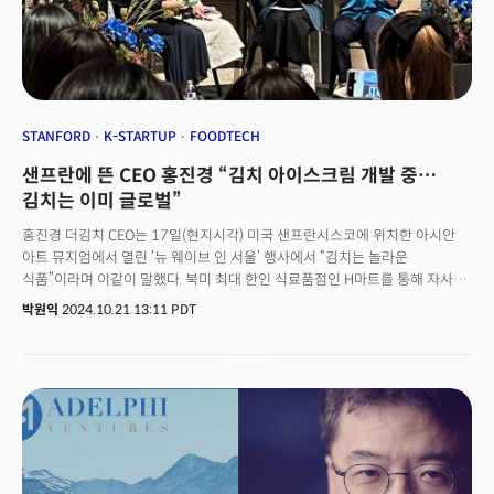
STANFORD
K-STARTUP
FOODTECH
샌프란에 뜬 CEO 홍진경 “김치 아이스크림 개발 중…
김치는 이미 글로벌”
홍진경 더김치 CEO는 17일(현지시각) 미국 샌프란시스코에 위치한 아시안
아트 뮤지엄에서 열린 ‘뉴 웨이브 인 서울’ 행사에서 “김치는 놀라운
식품”이라며 이같이 말했다. 북미 최대 한인 식료품점인 H마트를 통해 자사
김치를 유통하는데 그치지 않고, 김치의 특성을 살린 다양한 신제품을
박원익
2024.10.21 13:11 PDT
개발하고 있다는 것이다.&nbsp;홍 CEO는 “김치는 살아있는 생명체 같다.
1g당 많게는 1억 마리 이상의 유산균을 생성한다”며 “유산균은 인체에 유익한
물질 대사를 수행할 뿐 아니라 집집마다 다른 김치 맛, 해마다 다른 김치 맛이
나게 만든다”고 했다.&nbsp;홍 CEO는 이날 미국에 한국 문화를 알리는 뉴
웨이브 인 서울 행사에 참석, 시종일관 한국 음식과 문화의 우수성을 강조했다.
뉴 웨이브 인 서울은 스탠퍼드 이노베이션 & 디자인 연구센터(SCIDR)가
샌프란시스코 아시안 아트 뮤지엄과 공동 주최한 행사다.