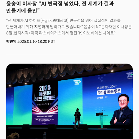
윤송이 이사장 “AI 변곡점 넘었다. 전 세계가 결과
만들기에 올인”
"전 세계가 AI 하이프(Hype, 과대광고) 변곡점을 넘어 실질적인 결과를
만들어내기 위해 치열하게 달려가고 있습니다." 윤송이 NC문화재단 이사장은
8일(현지시각) 미국 라스베이거스에서 열린 ‘K-이노베이션 나이트’
기조연설에서 "2025년에도 AI 혁명은 계속될 것"이라며 이 같이 말했다. 윤
박원익
2025.01.10 18:20 PDT
이사장은 "지난해에 이어 2025년에도 AI는 전 세계적으로 가장 주목받는
기술이 될 것으로 예상된다"며 "결과를 내기 위해 한국은 글로벌 네트워크를
확장해야 하고 국내 AI 생태계 지원 기반을 확대야 한다"고 주장했다. 이것이
AI 경쟁력을 높이는 핵심 전략이라는 것. 특히 한국의 AI, 스타트업 생태계가
발전하려면 글로벌 경험 확대가 필요하다는 주장이다. 윤 이사장은 지난해 말
1억달러(약 1450억원)에 달하는 대규모 AI 투자 펀드를 조성한 바 있다. AI
기술의 높은 잠재력을 활용해 지금까지 없었던 새로운 비즈니스를 만들어 갈
AI 스타트업에 집중적으로 투자한다는 계획이다. 이날 라스베이거스
파크MGM(Park MGM) 호텔에서 열린 K-이노베이션 나이트는 CES2025
기간 진행된 기술 컨퍼런스 겸 VIP 네트워킹 이벤트다. 더밀크와 마이스기업
엑스포럼이 공동주최했다.