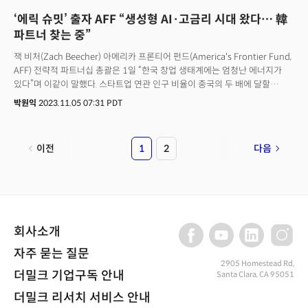
‘에릭 슈밋’ 출자 AFF “생성형 AI·고금리 시대 왔다… 韓
파트너 찾는 중”
잭 비처(Zach Beecher) 아메리카 프론티어 펀드(America's Frontier Fund,
AFF) 전략적 파트너십 총괄은 1일 “한국 창업 생태계에는 엄청난 에너지가
있다”며 이같이 말했다. 스타트업 연관 인구 비율이 중국의 두 배에 달할
정도로 잠재력을 갖추고 있기 때문에 한국과 적극적으로 협력하고 싶다는
박원익
2023.11.05 07:31 PDT
것이다. 미국 워싱턴 D.C. 로널드 레이건 빌딩에서 개최된 ‘디파이 컨퍼런스’
기조연설자로 나선 비처 총괄은 “지금은 도전적인 시기이지만, 한국과 미국의
선도적인 기술을 어떻게 상업화하고 협력할지 생각할 기회이기도 하다”며
이전
1
2
다음
“AFF는 함께 할 파트너를 찾고 있다”고 강조했다.
회사소개
자주 묻는 질문
2905 Homestead Rd,
더밀크 기업구독 안내
Santa Clara, CA 95051
더밀크 리서치 서비스 안내