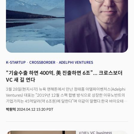
K-STARTUP
CROSSBORDER
ADELPHI VENTURES
“기술수출 하면 400억, 美 진출하면 6조”... 크로스보더
VC 새 길 연다
3월 28일(현지시각) 뉴욕 맨해튼에서 만난 정태흠 아델파이벤처스(Adelphi
Ventures) 대표는 “2019년 12월 스팩 합병 방식으로 상장한 이뮤노반트의
기업가치는 45억달러(약 6조원)에 달한다”며 이같이 말했다.한국 바이오테크
스타트업, 제약회사들이 대부분 ‘라이선스 아웃(License-out, 기술이전)’
박원익
2024.04.12 15:20 PDT
방식을 취하다 보니 훌륭한 기술력, 유망 신약 후보 및 치료 물질에 대한
가치를 제대로 인정받지 못하고 있다는 주장이다.정 대표는 “데이터를 보면
빅파마(Big Pharma, 글로벌 제약사)가 한국 바이오테크에 지분 투자한
사례가 전무하다”며 “신약 후보물질 개발에 관한 기술력은 인정하면서도