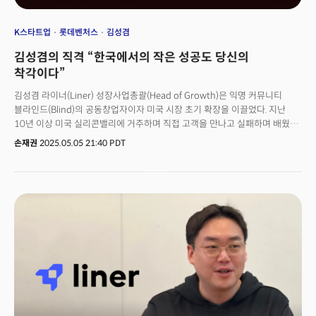
K스타트업
롯데벤처스
김성겸
김성겸의 직격 “한국에서의 작은 성공도 당신의
착각이다”
김성겸 라이너(Liner) 성장사업총괄(Head of Growth)은 익명 커뮤니티
블라인드(Blind)의 공동창업자이자 미국 시장 초기 확장을 이끌었다. 지난
10년 이상 미국 실리콘밸리에 거주하며 직접 고객을 만나고 실패하며 배웠다.
블라인드를 그만두고 라이너에 합류하기 전까지 스스로 '갭 이어'를 두고 미국
손재권
2025.05.05 21:40 PDT
진출을 모색하는 약 100개에 달하는 한국 스타트업을 멘토링했다.김
총괄이사는 지난 4월 22일(현지시각) 롯데벤처스와 더밀크가 주최하는 한국
스타트업의 글로벌 사업 진출을 지원하는 액셀러레이팅 프로그램 ‘엘캠프
실리콘밸리 4기’ 프로그램 연사로 나와 자신이 겪고 배운 노하우를 아낌없이
전수했다. 그가 스타트업 대표들에게 들려준 메시지는 하나다.“미국 시장은
당신이 알고 있는 모든 방식이 통하지 않는 곳이다.”