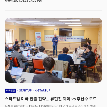
박원익
2024.03.13 17:32 PDT
이끄는 AI 스타트업이 샌프란시스코에 있고, 구글, 아마존, 마이크로소프트,
엔비디아 같은 실리콘밸리 빅테크 기업들이 이런 AI 스타트업에 전략적으로
대규모 자금을 투자, 생성 AI 기술 및 산업 헤게모니를 장악하고 있다는
설명이다. 엘켐프 실리콘밸리는 롯데벤처스가 크로스보더 미디어 더밀크와
함께 국내 스타트업들의 글로벌 사업 진출을 지원하기 위해 마련한 글로벌
액셀러레이팅 프로그램이다. KDB실리콘밸리는 KDB산업은행의 벤처캐피털
(VC) 자회사로 미국 실리콘밸리에서 활동한다.KDB산업은행은 펀드에 자금에
대는 LP(출자자)와 직접 스타트업에 투자하는 GP(펀드 운용) 역할을 모두
한다. 2022년, 2023년 진행한 직접 투자금액만 6600억원, 4600억원에
달한다. KDB실리콘밸리는 지난해 한인 창업가가 이끄는 실리콘밸리 유전자
치료 스타트업 ‘진에딧’, 보스턴과 뉴욕에서 활동하는 로봇 기반 농업 스타트업
‘조르디’에 직접 투자하기도 했다. 두 회사 모두 AI 기술을 적극 활용하고 있다.
STARTUP
K-STARTUP
미국진출
스타트업 미국 진출 전략... 류현진 웨이 vs 추신수 로드
음재훈 GFT벤처스 대표는 11일(현지시각) 미국 레드우드 쇼어에서 열린