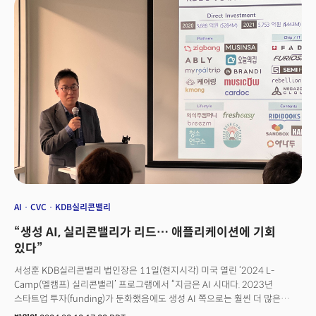
여전히 한국 회사에 직접 투자하는 것에는 의구심을 가지고 있다”고 했다.그는
이어 “훌륭한 신약을 미국으로 가지고 와서 미국 회사를 설립하면 이 문제가
해결된다”며 “미국의 경우 아예 투자회사 내부에 연구소(Lab)를 만들고, 특정
기술 기반의 회사를 자체적으로 설립하는 바이오 전문 벤처캐피털(VC)도
등장하고 있다”고 강조했다.
AI
CVC
KDB실리콘밸리
“생성 AI, 실리콘밸리가 리드… 애플리케이션에 기회
있다”
서성훈 KDB실리콘밸리 법인장은 11일(현지시각) 미국 열린 ‘2024 L-
Camp(엘캠프) 실리콘밸리’ 프로그램에서 “지금은 AI 시대다. 2023년
스타트업 투자(funding)가 둔화했음에도 생성 AI 쪽으로는 훨씬 더 많은
규모의 돈이 들어가고 있다”며 이같이 말했다. 오픈AI, 앤트로픽 등 이 분야를