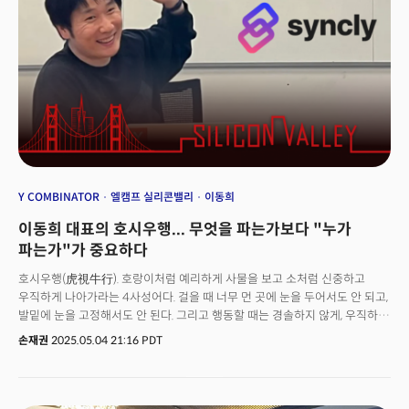
생성AI검색 서비스에서 세계 2위까지 오른 서비스다. 사용자들이 웹 문서에서
중요한 부분을 하이라이트하는 기능과 함께 이를 통해 축적된 데이터를
기반으로 신뢰할 수 있는 정보를 제공한다. 라이너의 전체 사용자 중 약 95%
가 해외 사용자로 특히 미국의 대학, 연구소 등에서 활발히 사용되고 있다.
Y COMBINATOR
엘캠프 실리콘밸리
이동희
이동희 대표의 호시우행... 무엇을 파는가보다 "누가
파는가"가 중요하다
호시우행(虎視牛行). 호랑이처럼 예리하게 사물을 보고 소처럼 신중하고
우직하게 나아가라는 4사성어다. 걸을 때 너무 먼 곳에 눈을 두어서도 안 되고,
발밑에 눈을 고정해서도 안 된다. 그리고 행동할 때는 경솔하지 않게, 우직하게
움직여야 만리를 간다(멀리간다)는 뜻이다. 수아랩을 성공적으로 엑싯한 뒤,
손재권
2025.05.04 21:16 PDT
미국 시장에서 두 번째 창업에 도전한 이동희 딥블루닷 대표는 '유니콘
사관학교'로 불리는 와이콤비네이터(YC, Y Combinator)라는 실리콘밸리의
대표적인 액셀러레이터를 통해 새로운 여정을 시작했다. 이동희 대표의 미국
실리콘밸리 전략이 바로 '호시우행'과 같았다. 이동희 대표는 지난 4월 22일