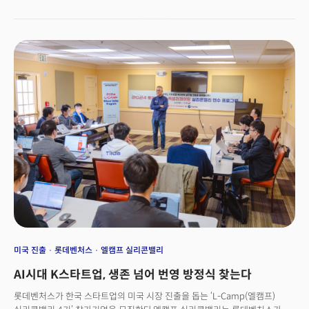
무대에 올랐고, 발표가 끝날 때마다 심사위원들의 질문이 이어졌다.특히 유명
연예인의 스타일 정보를 제공하는 플랫폼 '왈라랜드'의 발표 이후, 투자자들의
집중 공세가 이어졌다. 기술적 활용에서부터 비즈니스 모델, 마케팅 전략, 수익
구조에 이르기까지, 날카로운 질문 공세에 발표자들의 긴장한 모습이
역력했다.피칭은 영어로만 진행됐다. 일부 미국 현지 심사위원들의 빠르고
복잡한 질문에는 한국 심사진이 간혹 통역을 맡아주는 장면도 연출됐다.
이날의 피칭 무대는 단순한 소개 자리가 아니었다. 2023년 애너하임에서
열린 제21차 세계한인비즈니스대회에 이어 다시 한 번 개최된 이번 대회는,
미국 진출을 노리는 K스타트업에게 실질적인 투자 연결의 기회를 제공하는
장이었다.행사장은 열기로 가득했다. 기업 대표와 실무 담당자들은 때론
유려한 프레젠테이션으로, 때론 거친 영어로, 자신들의 제품과 서비스를
소개하며 미국 벤처캐피털과의 연결 고리를 만들어갔다.대회는 정부, 기관,
기업 관계자들이 대거 참여하면서 실용성과 효율성이 배가된, 실질적인
비즈니스 확장 플랫폼으로 평가받고 있다.실제 현장에서 느껴진 분위기는
명확했다. 스타트업들에게 이 무대는 더 이상 연습장이 아니었다. 심사위원 중
한 명은 "피칭에 참가한 건설자재 기업 중 한 곳을 눈여겨보고 있다"며 "투자는
물론, 미국내 네트워크를 활용해 실제 계약으로 이어질 수 있는 가능성도
봤다"고 귀뜸했다. 단순한 스타트업 피칭이 아닌, 미국 시장 진입을 향한
미국 진출
롯데벤처스
엘캠프 실리콘밸리
진정한 '테스트베드'였다.
AI시대 K스타트업, 생존 넘어 번영 방정식 찾는다
롯데벤처스가 한국 스타트업의 미국 시장 진출을 돕는 ‘L-Camp(엘캠프)