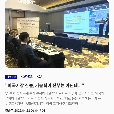
(현지시각) 롯데벤처스와 더밀크가 주최하는 한국 스타트업의 글로벌 사업
진출을 지원하는 액셀러레이팅 프로그램 ‘엘캠프 실리콘밸리 4기’ 프로그램
연사로 나와 YC에서의 경험과 그 이후 미국 시장 도전기를 가감없이 전달했다.
딥블루닷의 싱클리(Syncly)는 생성AI 기술을 기반으로 다양한 고객 피드백
데이터를 분석하여 기업이 핵심 인사이트를 도출할 수 있도록 지원하는 SaaS
솔루션이다. 더밀크는 이동희 대표의 강연을 토대로, 한국 스타트업이 글로벌
시장에서 살아남기 위해 반드시 고려해야 할 5가지 '호시우행'의 전략적
인사이트를 정리했다.
K스타트업
K2A
미국진출
"미국시장 진출, 기술력이 전부는 아닌데..."
“AI를 어떻게 플랫폼에 활용하나요?”“사용자는 어떻게 유입시키고, 어떻게
유지하나요?”“수익은 어떻게 창출합니까? 실제로 돈을 지불하는 주체는
누구죠?”지난 18일(현지시간) 미국 조지아주 애틀랜타.
세계한인비즈니스대회 한복판에서 열린 스타트업 피칭 무대에는 날카롭고
권순우
2025.04.21 06:04 PDT
실전 같은 질문이 쏟아졌다. 20여 개 한국 스타트업이 온, 오프라인으로