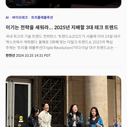
AI
바이오테크
트리플레볼루션
이기는 전략을 세워라... 2025년 지배할 3대 테크 트렌드
국내 최고의 기술 트렌드 컨퍼런스 '트렌드쇼2025'가 서울에 이어 24일 대구
엑스코에서 개최됐다. 올해로 3회째 맞는 더밀크 트렌드쇼 2025의 핵심
주제는 '트리플 레볼루션(Triple Revolution)'이다.이날 대구 트렌드쇼는 게리
샤피로 미국소비자기술협회(CTA) CEO의 기조 연설로 시작됐다. 샤피로
한연선
2024.10.25 14:31 PDT
CEO는 CES2025의 공식 미디어 파트너사인 더밀크에 보낸 메시지를 통해
“CES2025를 앞두고 한국 관계자들과 소통할 수 있어 매우 기쁘다”고 전했다.
샤피로 CEO는 글로벌 기술 의제를 설정하고, 인간과 기술을 연결하는
CES2025의 의미를 환기시키며 참여를 독려했다. 그는 또 "CES와 같은
이벤트는 정말 독보적이다. 이미 수만 명의 참석자가 등록했다. 전례없는 특별
제출물과 기록적인 수의 혁신상 출품작, 그리고 혁신적인 기조연설을 선보일
예정이다. CES2025는 모든 기대를 뛰어넘을 것"이라며 라며 기대감을
표했다.