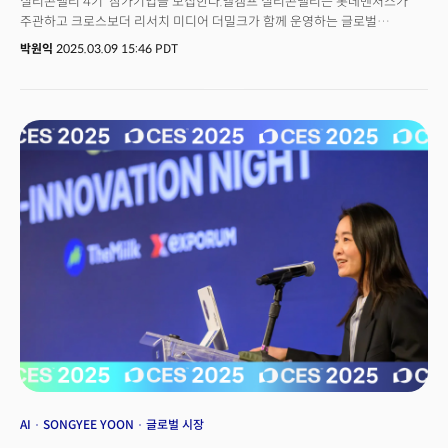
실리콘밸리 4기’ 참가기업을 모집한다.엘캠프 실리콘밸리는 롯데벤처스가
주관하고 크로스보더 리서치 미디어 더밀크가 함께 운영하는 글로벌
액셀러레이팅 프로그램이다. 국내 유망 스타트업의 글로벌 사업 진출을
박원익
2025.03.09 15:46 PDT
지원하는데 포커스를 맞추고 있다. 기업규모가 작거나 현지 네트워크가 없어
글로벌 진출에 어려움을 겪고 있다면 해외사업에 대한 실마리, 실질적 조언과
네트워크를 얻을 수 있는 기회다. 롯데벤처스는 2021년부터 매년 국내
스타트업을 대상으로 엘캠프 실리콘밸리를 진행, 올해 4회를 맞이했다.
1·2회차는 각각 24대1, 16대1의 높은 경쟁률을 기록했으며 3회차부터는
샌프란시스코에 새롭게 설립된 롯데벤처스 미국 오피스에서 프로그램 참여
스타트업과 실리콘밸리 투자자들이 교류하는 IR(기업설명회) 행사도
성황리에 개최했다.
AI
SONGYEE YOON
글로벌 시장