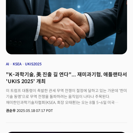
business meetings, corporate pitching, networking, investment
forums, and showcases. Korean scientists in the United States can
now actively support Korean innovative technology companies to
enter and invest in the United States. More than 30 Korean small and
medium-sized companies, startups, and local governments are
expected to participate and establish a bridgehead to enter the US
market.In particular, Atlanta, the venue of the event, is a strategically
important location where major Korean technology companies such
as Hyundai Motor Group, SK On, and Hanwha Q CELLS have made
large-scale investments in North America. It is easily accessible from
logistics, manufacturing, energy, and high-tech industries, and is
AI
KSEA
UKIS2025
regarded as the economic capital of the southeastern United States,
"K-과학기술, 美 진출 길 연다"... 재미과기협, 애틀랜타서
where the headquarters of Fortune 500 companies such as Coca-
Cola, Delta Air Lines, and Home Depot are located.Against this
'UKIS 2025' 개최
backdrop, Atlanta is rapidly emerging as a global innovation city, and
미 트럼프 대통령이 촉발한 관세 무역 전쟁이 절정에 달하고 있는 가운데 '한미
is attracting attention as a region with excellent conditions for
기술 동맹'으로 무역 전쟁을 돌파하려는 움직임이 나타나 주목된다.
Korean companies to enter and grow, such as a strong Korean
재미한인과학기술자협회(KSEA, 회장 오태환)는 오는 8월 5~6일 미국
community, a business-friendly policy environment, and the
조지아주 애틀랜타에서 '유키스(US-Korea Industry Showcase, UKIS)
presence of various academic institutions.
권순우
2025.05.18 07:17 PDT
2025'를 개최한다고 밝혔다.올해 처음 선보이는 유키스는 학술 교류 중심의
'UKC 2025(US-Korea Conference)'와 연계해 실질적 비즈니스 성과를
창출하기 위한 산업 플랫폼이다. 단순 전시를 넘어 한·미 혁신 기술의 가교
역할을 표방하는 이번 행사는 기술 전시, 비즈니스 미팅, 기업 피칭, 네트워킹,