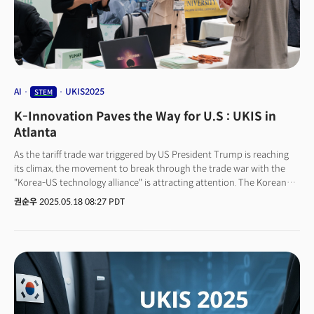
있습니다. 정부가 최근 추첨 방식에서 ‘고임금 우선’ 구조를 강화하면서, 평균
연봉이 높은 대기업이 당첨 확률에서 유리해졌는데요. 해외 법인을 활용해
인력을 일시적으로 본국이나 제3국으로 배치하는 방안도 검토되고 있습니다.
글로벌 오피스가 없는 스타트업에는 사실상 불가능한 선택지입니다. 비용이
상승했다고 해서 채용을 멈추는 것이 아니라, 구조를 재설계하고 있는
것입니다.트럼프 행정부가 간과한 지점은 바로 이 대목입니다. 연방정부
구조조정 과정에서 ‘효율성’을 강조했듯이, 기업 역시 동일한 원칙에 따라
AI
UKIS2025
STEM
움직입니다. 비용이 올라가면 활동을 중단하는 것이 아니라 더 낮은 비용
K-Innovation Paves the Way for U.S : UKIS in
구조를 찾습니다. 그 결과 정책이 의도했던 억제 효과는 제한적인 반면, 인재의
대기업 집중과 글로벌 분산 배치는 오히려 가속화되는 양상입니다.이번
Atlanta
사례는 하나의 사실을 다시 확인시켜 줍니다.규제는 항상 존재하지만, 자본은
As the tariff trade war triggered by US President Trump is reaching
언제나 효율을 향해 이동한다는 점입니다.
its climax, the movement to break through the trade war with the
"Korea-US technology alliance" is attracting attention. The Korean
Science and Technology Association (KSEA, Chairman Oh Tae-hwan)
권순우
2025.05.18 08:27 PDT
announced that it will hold the US-Korea Industry Showcase (UKIS)
2025 in Atlanta, Georgia, U.S., on August 5~6.UKIS, which will be
introduced for the first time this year, is an industry platform to
create practical business results in connection with the 'UKC 2025
(US-Korea Conference)' centered on academic exchange. The event,
which aims to be a bridge between Korea-US innovative
technologies beyond a simple exhibition, will be held as a
comprehensive industry expo that combines technology exhibitions,