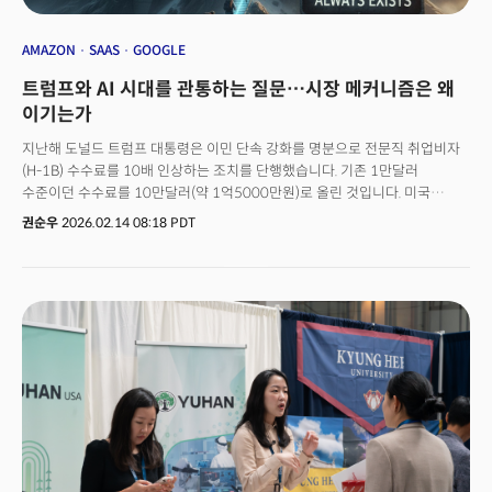
AMAZON
SAAS
GOOGLE
트럼프와 AI 시대를 관통하는 질문…시장 메커니즘은 왜
이기는가
지난해 도널드 트럼프 대통령은 이민 단속 강화를 명분으로 전문직 취업비자
(H-1B) 수수료를 10배 인상하는 조치를 단행했습니다. 기존 1만달러
수준이던 수수료를 10만달러(약 1억5000만원)로 올린 것입니다. 미국
유학생 대졸자 상당수가 이 비자를 통해 취업 후 영주권으로 이어지는 경로를
권순우
2026.02.14 08:18 PDT
밟아왔다는 점을 고려하면, 사실상 외국인 전문 인력 유입을 억제하겠다는
강력한 신호로 해석됐습니다.정책의 논리는 단순했습니다.“비싸게 만들면
외국인을 덜 뽑을 것이다.” 그러나 시장의 반응은 달랐습니다. 아마존,
마이크로소프트, 구글 등 빅테크 기업들은 OPT(졸업 후 현장실습) 프로그램을
활용하거나 기존 비자 보유자를 채용하는 방식으로 대응에 나섰습니다.
핵심은 ‘수수료를 내지 않아도 되는 인력 카테고리’ 였습니다. 기존 H-1B
보유자 재고용, 학생비자 전환, 기타 비이민 취업비자 활용이 대표적입니다.
특히 미국 대학 졸업 외국인을 대상으로 한 OPT(Optional Practical
Training) 제도는 중요한 완충장치로 활용되고 있습니다. STEM 전공자는
최장 3년간 근무가 가능해, 기업 입장에서는 당장 10만달러를 부담하지
않고도 인력을 확보할 수 있다는 장점이 있습니다. 또 이후 H-1B로
전환하더라도 면제 대상이 되는 경우가 많습니다. 연봉 전략도 병행하고