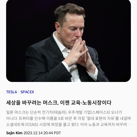
투자 포럼, 쇼케이스 등이 어우러진 종합 산업 박람회로 진행된다. 미국의 한인
과학자들이 직접 나서 한국의 혁신 기술 기업의 미국 진출과 투자를 적극
지원할 수 있게 된 것. 한국의 중소·중견기업과 스타트업, 지자체 등 30여 개
기관이 참가해 미국 시장 진출의 교두보를 마련할 것으로 기대를 모으고 있다.
특히 행사 개최지인 애틀랜타는 현대자동차그룹, SK온, 한화큐셀 등 주요 한국
기술 기업이 대규모 투자로 북미 거점으로 삼은 전략적 요충지다. 물류와 제조,
에너지, 첨단 산업 분야에서의 접근성이 뛰어나며, 코카콜라, 델타항공, 홈디포
등 포춘 500대 미국 기업 본사가 집결한 미국 남동부의 경제 수도로 평가받고
있다.이러한 배경에서 애틀랜타는 글로벌 혁신 도시로 빠르게 부상하고
있으며, 탄탄한 한인 커뮤니티, 친기업적 정책 환경, 다양한 학술기관의 존재 등
한국 기업의 진출과 성장에 최적화된 조건을 두루 갖춘 지역으로 주목받고
있다.
TESLA
SPACEX
세상을 바꾸려는 머스크, 이젠 교육∙노동시장이다
일론 머스크는 단순히 전기차(테슬라), 우주개발 기업(스페이스X) 오너가
아니다. 트위터를 인수해 이름을 X로 바꾼 후 자칭 ‘절대 표현의 자유’를 내걸며
소셜네트워크(SNS) 시장에 파장을 몰고 왔다. 이어 노동과 교육까지 바꾸려
하고 있다. 그는 미국 텍사스주에 이공계 중심의 사립 초등학교, 중학교를
Sejin Kim
2023.12.14 20:44 PDT
만들었다. 대학교가 최종 목표다. 2015년 중국 TV 방송국에서 말한 “나는