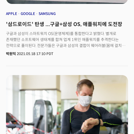
APPLE
GOOGLE
SAMSUNG
'삼드로이드' 탄생 ...구글+삼성 OS, 애플워치에 도전장
구글과 삼성이 스마트워치 OS(운영체제)를 통합한다고 밝혔다. 별개로
존재했던 소프트웨어 생태계를 합쳐 업계 1위인 애플워치를 추격한다는
전략으로 풀이된다. 전문가들은 구글과 삼성의 결합이 웨어러블(몸에 걸치는)
기기 생태계에 가장 큰 업데이트 중 하나가 될 것으로 전망했다.구글은 18일
박원익
2021.05.18 17:10 PDT
(현지 시각) 온라인으로 개최한 연례 개발자 컨퍼런스 ‘I/O 2021’ 행사에서
구글의 스마트워치 OS인 웨어OS(wearOS)와 삼성의 타이젠(Tizen)을
결합한다고 밝혔다. 기조 연설의 하일라이트인 스마트폰 OS ‘안드로이드12’
소개 직후 발표될 만큼 의미 있는 업데이트였다.