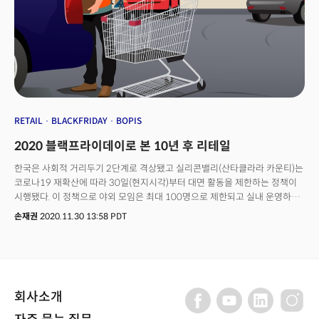
RETAIL
BLACKFRIDAY
BOPIS
2020 블랙프라이데이로 본 10년 후 리테일
한국은 사회적 거리두기 2단계로 격상됐고 실리콘밸리(산타클라라 카운티)는
코로나19 재확산에 따라 30일(현지시각)부터 대면 활동을 제한하는 정책이
시행됐다. 이 정책으로 야외 모임은 최대 100명으로 제한되고 실내 운영하는
사업체도 수용 인원의 10%만 입장할 수 있게 된다.밀접한 신체접촉을 하는
손재권
2020.11.30 13:58 PDT
모든 스포츠가 금지돼, 리바이스 스타디움에서 예정된 샌프란시스코 49ers의
풋볼(미식축구) 홈 경기를 예정대로 할 수 없게 됐다. 또 산타클라라
카운티에서 150마일(약 241km) 이상 여행하는 사람들은 돌아온 후 14일간
자가 격리를 해야 한다. 한국처럼 추적(contact tracing)은 하지 않지만
강력한 권고 조치다.미국에서는 추수감사절과 최대 쇼핑시즌인 블랙
회사소개
프라이데이(Black Friday)가 있었다. 올해 블랙 프라이데이는 미국 유통
역사상 가장 큰 변화가 있었다는 평가다. 쇼핑 습관이 변하면서 미국인들의