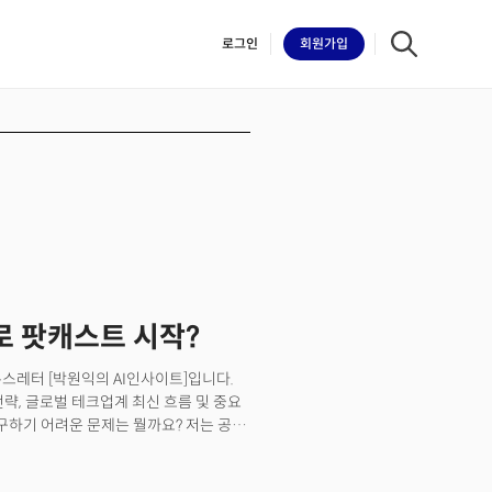
로그인
회원
가입
iilk
AI로 팟캐스트 시작?
뉴스레터 [박원익의 AI인사이트]입니다.
전략, 글로벌 테크업계 최신 흐름 및 중요
연구하기 어려운 문제는 뭘까요? 저는 공간
페이페이 리 스탠퍼드대 교수는 13일(현지시각)
 이 문제를 해결하기 위해 ‘월드랩스