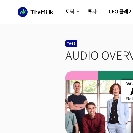
토픽
투자
CEO 플레
에이전틱AI시대
롱제비티/헬스케어
인프라/에너지
미국대전환
TAGS
피지컬AI/로봇
디지털자산
AUDIO OVER
AX비즈니스혁명
미래 교육/직업
전체 기사 보기