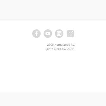
해 1월 자신이 설립한 AI 스타트업
본격적인 활동에 나선 것입니다. ‘AI 대모
I 분야에서 어떤 기회를 발견한 것일까요?
2905 Homestead Rd,
Santa Clara, CA 95051