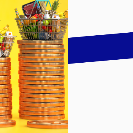
talk
LinkedIn
하기