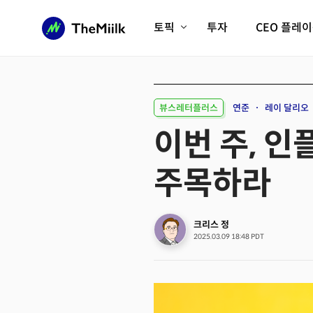
토픽
투자
CEO 플레
에이전틱AI시대
롱제비티/헬스케어
인프라/에너지
미국대전환
뷰스레터플러스
연준
레이 달리오
피지컬AI/로봇
디지털자산
이번 주, 인
AX비즈니스혁명
미래 교육/직업
주목하라
전체 기사 보기
크리스 정
2025.03.09 18:48 PDT