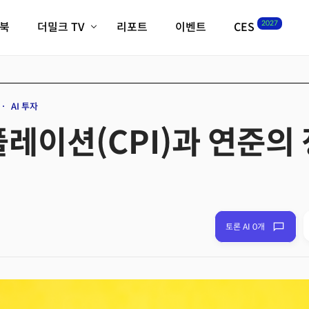
2027
이북
더밀크 TV
리포트
이벤트
CES
전체기사
K-웨이브
최신비디오
비디오
스타트업
혁신원정대
역사 및 개요
AI 투자
인자기(사람,돈,기술 이야기)
플레이션(CPI)과 연준의
필드 가이드
크리스의 뉴욕 시그널
CES2027 with TheM
더밀크 아카데미
더웨이브/트렌드쇼
밸리토크
토론 AI 0개