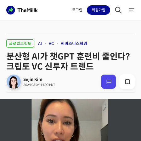
로그인
회원
가입
글로벌크립토
AI
VC
AI비즈니스혁명
분산형 AI가 챗GPT 훈련비 줄인다?
크립토 VC 신투자 트렌드
Sejin Kim
2024.08.04 14:00 PDT