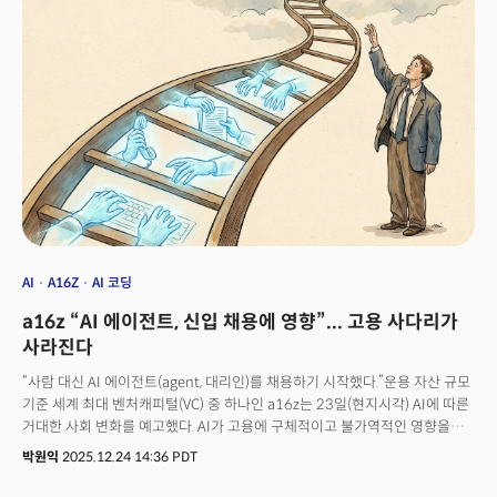
레터가 총 46통이네요. 더밀크 AI인사이트 레터만 챙겨보셔도 AI 핵심 이슈를
놓치지 않을 수 있게 해드리려는 목표로 달려왔는데, 도움이 되셨을지
모르겠습니다. ☺️더밀크는 2026년 병오년(丙午年)에도 붉은 말, 적토마처럼
쉬지 않고 빠르게 달릴 계획입니다. AI 기술·산업의 시계는 멈추지 않고,
앞으로 더 빨라질 테니까요. 혁신과 변화를 놓치지 않으시려면 고삐를 꼭
잡으셔야 합니다! (구독과 추천, 회원 가입은 사랑입니다) 🙇🏻‍♂️
AI
A16Z
AI 코딩
a16z “AI 에이전트, 신입 채용에 영향”... 고용 사다리가
사라진다
“사람 대신 AI 에이전트(agent, 대리인)를 채용하기 시작했다.”운용 자산 규모
기준 세계 최대 벤처캐피털(VC) 중 하나인 a16z는 23일(현지시각) AI에 따른
거대한 사회 변화를 예고했다. AI가 고용에 구체적이고 불가역적인 영향을
미치는 단계에 진입했다는 분석을 내놓은 것. 인간의 개입 없이 스스로
박원익
2025.12.24 14:36 PDT
판단하고 행동하는 에이전트가 이미 고용 시장을 재편 중이라는 게 a16z의
주장이다. a16z는 이와 함께 AI로 인한 에너지 수요 변화와 병목 현상에 대한