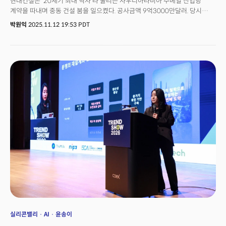
현대건설은 ‘20세기 최대 역사’라 불리는 사우디아라비아 주베일 산업항
계약을 따내며 중동 건설 붐을 일으켰다. 공사금액 9억3000만달러. 당시
환율로 대한민국 국가 예산 4분의 1에 달했던 거대한 규모의 도전은 어떻게
박원익
2025.11.12 19:53 PDT
이뤄졌을까?정몽준 아산나눔재단 명예이사장은 “당시 현대건설은 대규모
해외 프로젝트 경험도, 자본도 부족했다. 경쟁자는 유럽의 거대
건설사들이었다”며 “많은 이들이 불가능하다고 말했지만, 아버지는 도전을
선택했다”고 회고했다. 고(故) 정주영 현대그룹 창업주가 아무도 시도하지
않았던 방식, 울산 조선소에서 거대한 철골 구조물을 제작해 바지선으로
페르시아만까지 운송하는 방식으로 결국 프로젝트를 성공시킨 것. 정
명예이사장은 12일(현지시각) 미국 캘리포니아주 산마테오에서 진행된
마루SF(MARU SF) 개관 행사 축사에서 “이 성공은 한국 기업도 세계 무대에서
해낼 수 있음을 증명했다. 우리 기업에 자신감을 불어넣었고, 글로벌 진출에
문을 열었다”며 아버지 정주영 창업주의 일화를 꺼냈다. 40여 년 전,
페르시아만에서 불가능을 가능으로 바꿨던 그 ‘프론티어 기업가정신’이
글로벌 혁신의 심장부인 실리콘밸리에서 마루SF라는 이름으로 새롭게 닻을
올렸다는 선언이었다.
실리콘밸리
AI
윤송이