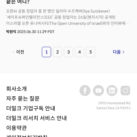
끝은 어디?
오픈AI 공동 창업자 중 한 명인 일리야 수츠케버(Ilya Sutskever)
‘세이프슈퍼인텔리전스(SSI)’ 공동 창업자는 26일(현지시각) 공개된
이스라엘 오픈 유니버시티(The Open University of Israel)와의 인터뷰에서
“극도로 예측이 어렵다(extremely unpredictable)는 점이 AI의 도전
박원익
2025.06.30 11:29 PDT
과제”라며 이같이 말했다. AI가 인간의 지능을 넘어서는 ‘초지능
(superintelligence)’ 혹은 AGI(범용인공지능)가 가까워지고 있다는
관측이다. 수츠케버가 오픈AI를 떠나 새로운 연구소 ‘SSI’를 설립한 배경에도
이전
1
2
3
4
5
다음
‘AI가 스스로를 개선한다’는 개념이 깔려 있다. 그는 AI가 스스로 더 나은 AI를
개발할 수 있게 되면 인간의 통제를 벗어날 수 있기 때문에 안전장치가
필요하다고 주장해 왔다. 오픈AI의 샘 알트만 CEO 역시 최근 비슷한 비전을
공유했다. 그는 지난 6월 10일 자신의 블로그를 통해 AI의 ‘재귀적 자기 개선
(Recursive Self-Improvement, RSI)’ 가능성을 제기했다. 이미 큰 틀에서
자기 강화 루프(self-reinforcing loops)는 작동하고 있다는 것. 그는 “(AI로
회사소개
인한) 경제적 가치 창출이 더 강력한 AI 시스템 실행을 위한 인프라 구축을
추동하고 있다”며 “다른 로봇을 구축할 수 있는 로봇도 그리 먼 미래가
자주 묻는 질문
아니다”라고 강조했다. AI 업계 거물들은 왜 ‘스스로 똑똑해지는 AI’, 재귀적
2905 Homestead Rd,
더밀크 기업구독 안내
Santa Clara, CA 95051
자기 개선을 언급했을까? 업계에서는 재귀적 자기 개선이 초지능으로 가는
열쇠라고 분석한다. 진화하는 AI가 공상과학 소설을 넘어 현실적인 목표로
더밀크 리서치 서비스 안내
부상하고 있는 것이다.
이용약관