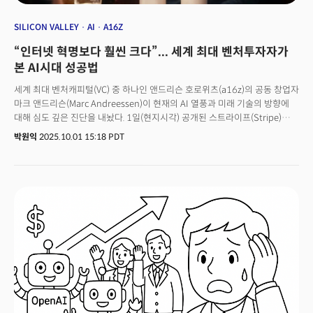
SILICON VALLEY
AI
A16Z
“인터넷 혁명보다 훨씬 크다”... 세계 최대 벤처투자자가
본 AI시대 성공법
세계 최대 벤처캐피털(VC) 중 하나인 앤드리슨 호로위츠(a16z)의 공동 창업자
마크 앤드리슨(Marc Andreessen)이 현재의 AI 열풍과 미래 기술의 방향에
대해 심도 깊은 진단을 내놨다. 1일(현지시각) 공개된 스트라이프(Stripe)
공동 창업자 존 콜리슨(John Collison)의 팟캐스트 ‘치키 파인트(Cheeky
박원익
2025.10.01 15:18 PDT
Pint)’에 출연, 자신의 생각을 공유한 것이다. 그는 기술 투자자 찰리 송허스트
(Charlie Songhurst)도 함께한 이번 대담에서 닷컴 버블의 경험을 거울삼아
현재의 AI 혁명을 분석하고 미래를 조망할 필요가 있다고
역설했다. 앤드리슨은 웹 브라우저 ‘넷스케이프’를 개발한 창업가로서 인터넷
혁명의 태동기를 이끌었던 인물이다. 이후 투자자로서 소셜 미디어, 클라우드,
AI에 이르는 거대한 기술 주기를 모두 겪었다. 그가 제시하는 메시지의 핵심은
명확하다. 기술 시장의 거품(bubble)과 침체(downturn), 그리고 투자 심리는
주기적으로 반복되지만, 그 속에서도 혁신을 가능케 하는 근본적인 원칙들은
변하지 않는다는 것이다.특히 혁신이 진공 상태에서 탄생하는 것이 아니라
실리콘밸리 같은 특정 지역이 가진 고유한 ‘문화(신뢰와 위험 감수)’에서
비롯된다고 강조했다. 이렇게 탄생한 혁신은 예측 가능한 ‘경제 패턴(버블과
주기)’을 거치며 궁극적으로 세상을 바꾸는 기술로 발현된다는 논리다.