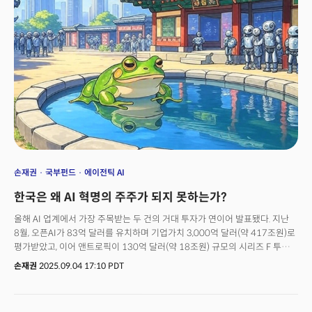
아니라 차세대 인프라 플랫폼으로 평가받고 있기 때문이다.현재 AI 기업에
올인 중인 글로벌(실리콘밸리) 투자자들은 AI 기업을 1990년대 인터넷
인프라나 2000년대 모바일 플랫폼과 같은 관점에서 바라본다. 당시
아마존이나 구글, 애플도 초기에는 현재 매출 대비 수십 배의 밸류에이션을
받았지만 결과적으로는 전체 경제 생태계를 재편하면서 그 가치를 충분히
입증했다. 마찬가지로 AI 기업들도 단순히 현재의 구독료나 API 사용료로
평가받는 것이 아니라 향후 모든 소프트웨어와 서비스에 AI가 내재화
(embedded)되면서 창출할 수 있는 시장규모(addressable market)로
평가받고 있다. 즉, 시장규모를 '인구(사용자)'로 보는 것이 아니라 AI가 산업과
비즈니스 전반에 적용되어 창출할 수 있는 새로운 가치, 생산성 향상, 업무
자동화, 그리고 경제적 파급 효과 전체로 평가한다. 즉, AI 혁명기를 '산업혁명'
급으로 보고 이 같은 전환 효과 전반을 시장의 크기로 정의하는 것이다. 더
중요한 것은 네트워크 효과와 데이터 피드백 루프의 가치다. 오픈AI는 7억
손재권
국부펀드
에이전틱 AI
명의 주간 활성 사용자가 생성하는 데이터가 모델을 지속적으로 개선시키고
한국은 왜 AI 혁명의 주주가 되지 못하는가?
이는 다시 더 많은 사용자를 끌어들이는 선순환 구조를 만든다. 이런 네트워크
효과는 전통적인 DCF(할인현금흐름) 모델로는 측정하기 어려운 가치다. AI
올해 AI 업계에서 가장 주목받는 두 건의 거대 투자가 연이어 발표됐다. 지난
기업들의 수익성 구조 자체가 기존 소프트웨어 기업과 다르다. 전통적 SaaS
8월, 오픈AI가 83억 달러를 유치하며 기업가치 3,000억 달러(약 417조원)로
기업은 고객을 확보한 후 점진적으로 매출을 늘려가지만 AI 기업들은 모델이
평가받았고, 이어 앤트로픽이 130억 달러(약 18조원) 규모의 시리즈 F 투자를
임계점을 넘으면 기하급수적(exponential) 성장이 가능하다. 오픈AI는 GPT-
성공적으로 마무리했다. 기업가치는 1380억달러(약 254조원)에 달했다. 두
손재권
2025.09.04 17:10 PDT
4 출시 후 불과 1년 만에 연매출이 10배 이상 증가했는데 이는 전통적인 기업
투자 모두 당초 계획보다 빨리, 그리고 더 큰 규모로 성사되었다는 공통점이
성장 패턴으로는 설명할 수 없는 현상이다.하지만 과거 기준으로 투자 판단을
있다. 창업 10년된 오픈AI의 기업가치는 삼성전자(약 400조원)를 넘었으며
하는 한국 기관들로서는 이런 밸류에이션에 투자하는 것이 거의 불가능에
앤트로픽은 스페이스X, 오픈AI, 바이트댄스(틱톡)에 이어 글로벌 비상장기업
가깝다. 매출 대비 30배가 넘는 기업가치는 기존의 투자 위원회나 리스크 관리