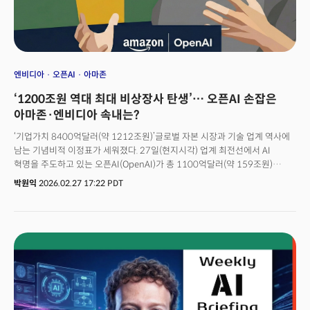
무스타파 술레이만은 그 시점을 18개월 이내로 못 박았다. 일련의 주장과
전망은 지금 막 졸업장을 받은 사회 초년생들에게 가혹하게 느껴진다. 미국
대학생들은 어떻게 탈출구를 마련하고 있을까?
엔비디아
오픈AI
아마존
‘1200조원 역대 최대 비상장사 탄생’… 오픈AI 손잡은
아마존·엔비디아 속내는?
‘기업가치 8400억달러(약 1212조원)’글로벌 자본 시장과 기술 업계 역사에
남는 기념비적 이정표가 세워졌다. 27일(현지시각) 업계 최전선에서 AI
혁명을 주도하고 있는 오픈AI(OpenAI)가 총 1100억달러(약 159조원)
규모의 투자 유치 라운드를 마무리했다. 글로벌 벤처 투자 역사상 전례를
박원익
2026.02.27 17:22 PDT
찾아볼 수 없는 단일 라운드 최대 조달 금액이다. 오픈AI는 이번 투자 유치로
세계에서 가장 가치 있는 비상장 기업에 등극했다. 프리머니(pre-money,
투자 유치 금액 미합산) 기준 7300억달러(약 1053조원), 포스트머니(post-
money, 투자 유치 금액 합산) 기준 8400억달러(약 1212조원)라는 경이로운
기업가치를 인정받은 것이다. 일론 머스크가 이끄는 우주 탐사 기업
스페이스X의 기업가치(포스트머니 기준 8000억달러)를 넘어섰다. 글로벌
산업 권력이 AI로 완전히 이동했음을 상징적으로 보여줬다. 세계 최대
클라우드 사업자인 아마존(Amazon, 500억달러), AI 반도체의 제왕 엔비디아
(Nvidia, 300억달러), 글로벌 기술 투자계 큰손인 소프트뱅크(SoftBank,