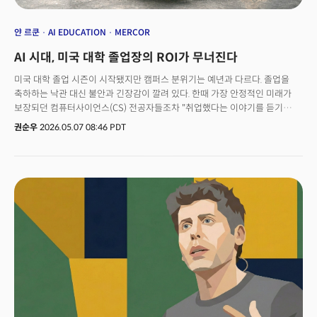
얀 르쿤
AI EDUCATION
MERCOR
AI 시대, 미국 대학 졸업장의 ROI가 무너진다
미국 대학 졸업 시즌이 시작됐지만 캠퍼스 분위기는 예년과 다르다. 졸업을
축하하는 낙관 대신 불안과 긴장감이 깔려 있다. 한때 가장 안정적인 미래가
보장되던 컴퓨터사이언스(CS) 전공자들조차 "취업했다는 이야기를 듣기
어렵다"는 말이 대학 현장에서 공공연하게 나온다. 조지아공대의 한 교수는
권순우
2026.05.07 08:46 PDT
"교수들도 정부 연구비 축소와 AI 산업 재편 여파로 대학원생과 포닥
(Postdoc)을 뽑지 못하는 악순환이 이어지고 있다"고 현 상황을 설명했다.
실제로 2025년 뉴욕 연방준비은행의 보고서에 따르면 최근 대학 졸업생의 약
42%가 불완전 고용 상태에 놓여 있는 것으로 나타났다. 과거 안정적인
중산층으로의 진입로로 여겨졌던 화이트칼라 신입 일자리의 문턱이 전례 없이
높아진 것이다. 채용 플랫폼 핸드쉐이크의 데이터는 구조적 변화를 더욱
분명하게 보여준다. 2024년 8월부터 2025년 8월 사이 신입 채용 공고는
전년 대비 15~16% 감소했고, 공고당 지원 건수는 26~30% 증가했다.
자리는 줄었고 경쟁은 치열해졌다는 의미다. 이 모든 현상은 AI로 인한 급격한
구조적 변화에서 비롯됐다. 국제통화기금(IMF) 총재 크리스탈리나
게오르기에바는 AI가 향후 몇 년 안에 전 세계 일자리의 약 40%에 영향을
미칠 것이라고 경고했다. 다리오 아모데이 앤트로픽 CEO는 신입 화이트칼라
업무의 절반이 AI로 대체될 것이라 주장하고, 마이크로소프트 AI 수장