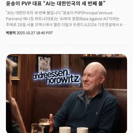
윤송이 PVP 대표 “AI는 대한민국의 세 번째 불”
“AI는 대한민국의 세 번째 불입니다.”윤송이 PVP(Principal Venture
Partners) 매니징 파트너(대표)는 ‘AI와의 경쟁(Race Against AI)’이라는
주제로 28일 서울 코엑스에서 열린 더밀크 트렌드쇼2026 기조연설에서 AI
시대 본격화와 이에 따른 기회를 강조했다. AI 기술은 불과 언어에 이어 인류의
박원익
2025.10.27 18:40 PDT
진화 자체를 도약시킬 수 있는 근원적 변화라는 게 윤 대표의 주장이다. 인류는
불의 발견 이후 난방, 조명, 조리뿐 아니라 석기와 철기 문명을 여는 등 기술
발전을 이루고 사회 구조와 생활 방식까지 혁신하며 문명을 발전시켰다. 불을
통해 추위를 극복하고 동물을 사냥했으며 음식을 익혀 섭취해 영양 섭취
효율을 높일 수 있었다. 흙으로 토기를 만들어 음식을 저장하고 금속을 제련,
도구를 만드는 등 문명 발전의 기틀이 마련된 것이다. 👉윤송이 이사장 “AI
변곡점 넘었다. 전 세계가 결과 만들기에 올인”