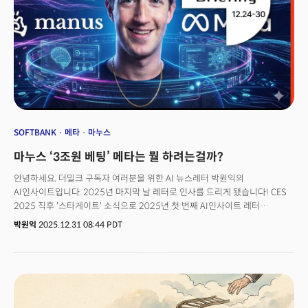
300억달러)가 각각 거액을 투자했다는 점도 주목할 필요가 있다. AI 시대의
헤게모니를 놓치지 않으려는 거대 기술 권력들의 전략적 연합이 강화하는
것으로 풀이된다.
SOFTBANK
메타
마누스
마누스 ‘3조원 베팅’ 메타는 뭘 하려는걸까?
안녕하세요, 더밀크 구독자 여러분을 위한 AI 뉴스레터 박원익의
AI인사이트입니다. 2025년 마지막 날 레터로 인사를 드리게 됐습니다! CES
2025 직후 '스타게이트' 소식으로 2025년 첫 번째 AI인사이트 레터
(뷰스레터 660호)를 보내드렸던 게 엊그제 같은데, 벌써 1년이 흘렀다는 게
박원익
2025.12.31 08:44 PDT
믿기지 않네요. 🙈1년 동안 쉴 새 없이 휘몰아친 AI 이슈 때문에 시간이 더
빨리 흘러간 것 같습니다. 스타게이트 발표 직후에는 중국의 딥시크 쇼크가 전
세계를 뒤흔들었고, 이후 일론 머스크가 선보인 그록3의 부상, 엔비디아 GTC
2025, 구글 I/O 2025 현장 소식, 메타의 스케일AI 인수, 반도체 관세 이슈와
구글 제미나이 3 발표, 오픈AI의 GPT-5.2 론칭과 코드 레드 발령까지.정말 숨
돌릴 틈 없이 이슈가 몰아쳤던 한 해였습니다. 매주 수요일(KST) 보내드린