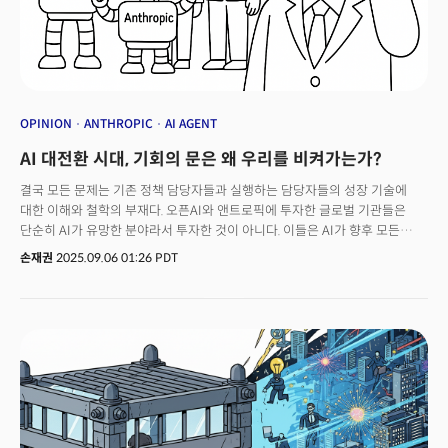
OPINION
ANTHROPIC
AI AGENT
AI 대전환 시대, 기회의 문은 왜 우리를 비켜가는가?
결국 모든 문제는 기존 정책 담당자들과 실행하는 담당자들의 성장 기술에
대한 이해와 철학의 부재다. 오픈AI와 앤트로픽에 투자한 글로벌 기관들은
단순히 AI가 유망한 분야라서 투자한 것이 아니다. 이들은 AI가 향후 모든
산업의 기반 인프라가 될 것이라는 확신을 가지고 있었다. 인터넷이 등장할 때
손재권
2025.09.06 01:26 PDT
"인터넷이 모든 것을 바꿀 것이다"고 믿고 과감히 베팅했던 투자자들처럼,
AI의 혁명적 잠재력을 구조적으로 이해하고 있다. 당장 눈 앞에 보이는 것이
아니라 눈에 보이지 않는 것도 이해하고 선제적으로 투자하려는 시도다.
독점은 이렇게 나오는 것이고 수익은 보이지 않는 것을 보고 움직였을때
극대화될 수 있기 때문이다. 국내 투자업계 관행은 마치 19세기에 당장 눈앞에
보이는 국내 마차 제조업체나 '마굿간', 확충, '마부' 일자리 창출을 지원하면서
'다가올 미래'인 자동차 산업 육성은 외면하는 것과 같다. 눈앞에 보이는 '말'
산업이 머리속에 꽉찬 이들에겐 "미국을 보니 3~5년 후 자동차'라는데
등장하고 모든 것을 바꿀 것이다"라고 해봐야 소용없는 것이다.이런 이해력의