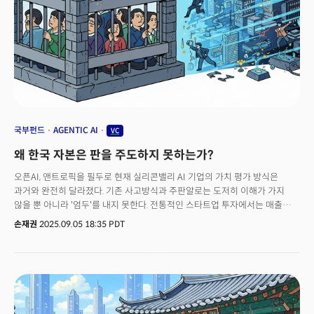
차이는 구체적인 기술적 세부사항에서도 나타난다. 앤트로픽의 MCP(Model
Context Protocol) 같은 기술적 혁신의 가치를 제대로 평가할 수 있는
전문성이 필요하다.MCP는 단순히 AI 모델의 성능을 개선하는 기술이 아니라
AI가 실제 업무 환경에서 에이전트로 작동할 수 있게 만드는 혁신적
프레임워크다. 이는 AI를 단순한 대화형 도구에서 실제 업무를 수행하는
지능형 시스템으로 진화시키는 핵심 기술이다.MCP가 AI 에이전트의 산업
표준이 된다면, 이는 HTTP나 TCP/IP처럼 디지털 경제의 기반 프로토콜이 될
수 있다. 이런 표준을 소유한 기업의 가치는 현재 매출의 몇 배가 아니라 전체
디지털 생태계에서 차지하는 비중으로 평가돼야 한다.오픈AI도 단순히
챗GPT의 사용자 수나 매출 성장만 봐서서는 안된다. 그들이 구축하고 있는 AI
국부펀드
AGENTIC AI
VC
생태계 전반의 가치를 이해해야 한다. 오픈AI가 추진하는 범용인공지능(AGI)
왜 한국 자본은 판을 주도하지 못하는가?
개발, 다양한 모달리티를 통합하는 멀티모달 AI, 그리고 이들이 만들어가는
개발자 플랫폼의 전략적 가치를 종합적으로 판단할 수 있어야 올바른 투자
오픈AI, 앤트로픽을 필두로 현재 실리콘밸리 AI 기업의 가치 평가 방식은
결정이 가능하고 투자 금액의 정당성을 이해할 수 있다. 이런 기술적 깊이를
과거와 완전히 달라졌다. 기존 사고방식과 주판알로는 도저히 이해가 가지
이해하고 그 장기적 파급효과를 예측할 수 있는 전문성이 있어야 투자 판단이
않을 뿐 아니라 '엄두'를 내지 못한다. 전통적인 스타트업 투자에서는 매출
가능하다. 그러나 국내 기관 투자자 중 이런 수준의 기술적 통찰력을 갖춘 곳은
대비 3-5배, 유니콘 기업은 10배 수준에서 기업가치를 평가했다.해당 기업이
손재권
2025.09.05 18:35 PDT
많지 않다. 대부분이 재무적 지표나 시장 규모 같은 전통적인 투자 기준에
현재 창출하는 현금흐름을 기준으로 미래 수익성을 예측하는 방식이다. 투자
의존하고 있어서 기술적 혁신이 만들어낼 새로운 가치를 제대로 평가하지
대비 수익율(ROI)도 해당 기업이 침투하려는 시장 규모(TAM)의 크기에 따라
못하는 경우가 많다.
달라진다. 하지만 전통 방식으로는 AI 기업의 가치를 산정하기 쉽지 않다.
오픈AI는 연환산 매출 130억 달러 대비 기업가치는 3000억 달러로 23배,
앤트로픽은 연매출 50억 달러 대비 1830억 달러로 36배에 달한다. 이런
극단적 밸류에이션이 가능한 이유는 AI 기업들이 단순한 소프트웨어 회사가