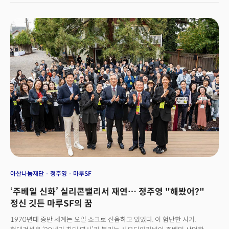
새로운 시각, 한계에 봉착한 미 의료 시스템 등을 시사하는 차트를 제시했다.
아산나눔재단
정주영
마루SF
‘주베일 신화’ 실리콘밸리서 재연… 정주영 "해봤어?"
정신 깃든 마루SF의 꿈
1970년대 중반 세계는 오일 쇼크로 신음하고 있었다. 이 험난한 시기,