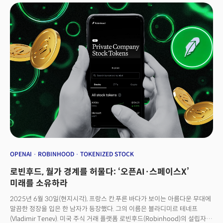
가치 4위에 올랐다.오픈AI와 앤트로픽 모두 시장경제 역사상 '전례없는
시스템에서는 '비합리적 거품'으로 분류될 수밖에 없다. 공적 자금을 운용하는
성장'을 증명, 기업가치 폭등을 정당화했다. 오픈AI는 연환산 매출(런레이트)이
기관들은 이런 '상식을 벗어난' 투자에 대한 정치적, 사회적 책임을 질 준비가
130억 달러(18조 1233억원)에 달하고 챗GPT 주간 활성 사용자가 7억 명을
되어 있지 않다.결국 한국 투자 기관들은 AI 기업들이 창출하는 새로운 형태의
넘어서는 등 압도적인 시장 지배력을 입증했다. 앤트로픽도 연 환산매출이
가치(네트워크 효과, 데이터 피드백 루프, 기술 표준의 지배력, 생태계
지난 1월 10억달러였는데 8월엔 5배인 50억달러(6조9490억원)을
플랫폼으로서의 위치)를 기존 재무 모델로는 포착할 수 없다는 근본적 한계에
돌파하며 폭발적 성장세를 증명했다.양사 모두 '톱 티어' 투자자들이 뒤질세라
직면해 있다. 이는 단순히 투자 기법의 문제가 아니라, 산업 혁명기에 새로운
참여했다. 오픈AI에는 드래고니어 인베스트먼트에서 무려 28억달러를
가치 창출 방식을 이해하고 받아들이는 패러다임의 전환이 필요함을
투입하며 주도했고 블랙스톤, TPG 등 거대 사모투자회사들과 A16Z,
의미한다.
세콰이어, 피델리티 등의 전통 VC도 참여했다.특히 앤트로픽의 이번 시리즈F
투자 라운드에 주목받는 사실이 있다. '한 라운드에 등장한 가장 다양한 글로벌
자금 라인업'이라는 평가가 그것이다. 다양한 글로벌 자본이 총집결했다.
미국에서는 아이코닉 캐피털, 라이트스피드, 블랙록, 골드만삭스 등
실리콘밸리와 월가를 대표하는 벤처캐피털과 자산운용사들이 대거 참여했다.
캐나다에서는 연기금(온타리오 교사 연금)이, 싱가포르에서는 국부펀드
GIC가, 카타르도 국부펀드(Qatar Investment Authority), 영국에서는
'테슬라'를 발굴한 것으로 유명한 장기 성장투자 전문 투자사 '베일리 기포드
OPENAI
ROBINHOOD
TOKENIZED STOCK
(Baillie Gifford)'가 참여했다.여기서 주목할 점은 중동의 카타르, 아시아의
로빈후드, 월가 경계를 허물다: ‘오픈AI·스페이스X’
싱가포르, 유럽의 영국 등에서 국부펀드나 연기금 같은 국가 차원의 전략
자본이 참여했다는 사실이다. 오픈AI도 사우디 국부펀드, 일본의
미래를 소유하라
소프트뱅크가 전략적 투자한 바 있다.이들이 '투자' 한 것은 '유망 기업'이
2025년 6월 30일(현지시각), 프랑스 칸.푸른 바다가 보이는 아름다운 무대에
아니다. 이들에 대한 투자는 국가 전략자산 투자 및 안보 문제 해결의 성격을
말끔한 정장을 입은 한 남자가 등장했다. 그의 이름은 블라디미르 테네프
띠며 단기 수익보다는 초장기 기술 패권 확보의 흐름으로 해석된다. 미국
(Vladimir Tenev). 미국 주식 거래 플랫폼 로빈후드(Robinhood)의 설립자
중심의 AI 인프라 생태계가 전 세계 전략 자본을 끌어들이는 구심점이