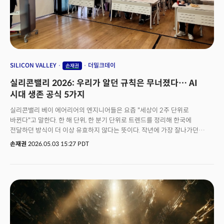
SILICON VALLEY
더밀크데이
손재권
실리콘밸리 2026: 우리가 알던 규칙은 무너졌다… AI
시대 생존 공식 5가지
실리콘밸리 베이 에어리어의 엔지니어들은 요즘 "세상이 2주 단위로
바뀐다"고 말한다. 한 해 단위, 한 분기 단위로 트렌드를 정리해 한국에
전달하던 방식이 더 이상 유효하지 않다는 뜻이다. 작년에 가장 잘나가던
회사가 올해 1분기에 매각됐다. 이런 속도로 진행되는 변화 앞에서
손재권
2026.05.03 15:27 PDT
"실리콘밸리는 이렇다"라는 단언은 이미 성립하지 않는다. 올해 1분기에
개최된 글로벌 이벤트인 CES, MWC, GTC를 현장에서 커버하며 인사이트를
발굴해낸 미디어는 더밀크 뿐이다. 휴머노이드를 직접 구분할 수 있게 됐고,
손가락 다섯 개로 할 수 있는 작업이 산업적으로 무엇을 의미하는지 현장에서
보고 들었다. 그 안에서 얻은 통찰, 그리고 한국 비즈니스 독자들이 지금 당장
무엇을 점검해야 하는지를 다섯 개의 축으로 정리한다. [강연 목차]1. 일이
개념이 바뀌었다: "개발한다"는 말이 성립하지 않는 시대1-1. 토큰 맥싱
(Token Maxxing): 사용량이 곧 KPI1-2. AI는 앱이 아니라 새로운 시대의