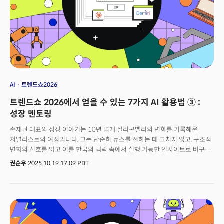
이코노미'가 형성된다. 기존 B2B, B2C, C2C 비즈니스 사분면에 B2A, C2A,
A2A라는 새로운 축이 추가되며 비즈니스 영역이 확장된다.오픈AI의
'아틀라스(Atlas)'는 이러한 에이전트 경제의 관문이 될 것으로 보인다. 손
대표는 "아틀라스를 단순 웹 브라우저로 봐서는 안 된다. 이것은 AI
운영체제의 시작이며, 클릭하고 예약하고 결제까지 진행하는 라이프스타일의
관문"이라고 설명했다. 여기에 조니 아이브와 개발 중인 디바이스 '크리스탈
(Crystal)'이 결합되면 새로운 AI 생태계가 완성된다.
AI
트렌드쇼2026
트렌드쇼 2026에서 얻을 수 있는 7가지 AI 활용법 ③ :
성장 멘토링
손재권 대표의 성장 이야기는 10년 넘게 실리콘밸리의 변화를 기록해온
저널리스트의 여정입니다. 그는 단순히 뉴스를 전하는 데 그치지 않고, 구조적
변화의 신호를 읽고 이를 한국의 맥락 속에서 실행 가능한 인사이트로 바꾸는
법을 배워왔습니다.그가 전하는 첫 번째 교훈은 현장의 힘입니다. 아무리 많은
권순우
2025.10.19 17:09 PDT
리포트를 읽어도, 직접 보고 듣는 경험만큼 깊은 이해는 없습니다. 손 대표는
실리콘밸리에서 해고, 주가 폭등, 조직 개편의 순간들을 몸으로 겪으며 통찰을
쌓았습니다. 참관객들은 이를 통해 “현장에 가까이 가는 것”이 성장의
지름길임을 배웁니다.두 번째는 비교의 시선입니다. 그는 미국과 한국을
끊임없이 비교하며, “왜 한국은 다르게 움직이는가”를 묻습니다. 이런 비교를
통해 놓친 기회를 발견하고, 산업을 객관적으로 보는 눈을 기릅니다.세 번째는