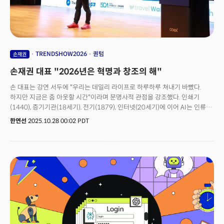
만들어야 국익에 도움이 된다는 판단 때문입니다.한국은 지금 미국, 중국과의
관계 속에서 새로운 질서의 밑그림을 그리고 있습니다. 불확실성 속에서
균형을 잡는 일이 어느 때보다 중요해졌습니다. 국가도, 기업도, 개인도 희미한
안개 속을 걷는 기분은 마찬가지일 텐데요. 지난 28일 트렌드쇼2026에서
오건영 신한 프리미어 패스파인더 단장이 한 말이 떠오릅니다.
TRENDSHOW2026
퀀텀
손재권
손재권 대표 "2026년은 혁명과 창조의 해"
손 대표는 강연 서두에 "우리는 데일리 라이프로 하루하루 쳐내기 바빴다.
하지만 지금은 줌 아웃할 시간"이라며 문명사적 관점을 강조했다. 인쇄기
(1440), 증기기관(18세기), 전기(1879), 인터넷(20세기)에 이어 AI는 인류
역사상 가장 빠르게 확산된 기술이다. ChatGPT는 출시 5일 만에 100만 명,
한연선
2025.10.28 00:02 PDT
2개월 만에 1억 명을 돌파했으며 현재 8억 명이 사용 중이다."구텐베르크가
인쇄기를 발명했을 때, 제임스 와트가 증기기관을 만들었을 때, 토마스
에디슨이 전기를 발명했을 때 당대인들은 그것이 산업혁명인지 몰랐다.
우리도 지금 그 의미를 온전히 알 수 없다. 후세의 역사학자들이 평가하게 될
것이다."하지만 분명한 것은, AI는 단순 기술이 아니라 문명의 전환점이라는
사실이다. 그리고 2026년은 그 전환이 본격화되는 해다.2026년 이후 AI는
도구가 아닌 경제의 주체로 진입한다. 손 대표는 "앞으로 비즈니스 구조는
B2B, B2C가 아니라 A2A(Agent to Agent) 모델이 등장할 것"이라고
전망했다.에이전트는 고객이자 파트너이자 공급자다. 인간이 수십 개의
에이전트를 보유하고, 에이전트끼리 소통하며 거래하는 '에이전트