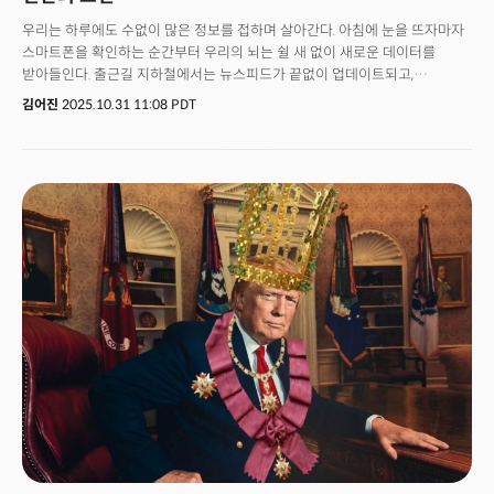
우리는 하루에도 수없이 많은 정보를 접하며 살아간다. 아침에 눈을 뜨자마자
스마트폰을 확인하는 순간부터 우리의 뇌는 쉴 새 없이 새로운 데이터를
받아들인다. 출근길 지하철에서는 뉴스피드가 끝없이 업데이트되고,
점심시간에 확인한 기술 트렌드는 저녁이 되면 벌써 낡은 이야기가 된다. 퇴근
김어진
2025.10.31 11:08 PDT
후 침대에 누워서도 우리는 또 다른 콘텐츠를 소비하며 하루를 마감한다.
이것이 바로 우리가 살고 있는 현실이다. 너무 많은 것을 알지만, 너무 적게
느끼는 시대.이 현상은 단순한 정보 과잉의 문제를 넘어선다. 정보가
많아진다고 해서 우리의 이해가 깊어지는 것은 아니다. 오히려 역설적이게도,
더 많이 알수록 우리는 덜 이해하게 되고, 더 많이 접할수록 덜 기억하게 된다.
정보는 지식이 되고, 지식은 다시 데이터가 되어 우리 의식 저편으로 사라진다.
그 과정에서 정작 중요한 것들 - 느낌과 감정, 그리고 의미는 증발해버린다.
눈을 뜨면 새로운 AI 모델이 발표되고, 뉴스를 넘기기도 전에 또 다른 기술이
등장하며, 식사 사이에도 세상은 몇 번이고 업데이트된다. ChatGPT가 출시된
지 2년이 조금 넘었을 뿐인데, 우리는 이미 GPT-4, GPT-4o, o1, 그리고 곧
출시될 GPT-5에 대해 이야기한다. Gemini, Claude, Llama가 경쟁하고,
매일같이 새로운 AI 스타트업이 등장한다. 양자컴퓨팅, 뇌-컴퓨터 인터페이스,
합성생물학까지. 기술의 발전 속도는 이미 인간의 기억 능력을 훨씬 앞질렀다.
사유의 깊이는 효율성의 논리에 압도당하고 있다. 우리는 더 이상 한 가지
주제에 오래 머물지 않는다. 깊이 생각하기보다는 빠르게 소비하고, 천천히
음미하기보다는 다음 콘텐츠로 넘어간다. 북마크는 쌓여가지만 다시 읽는
글은 드물고, 저장한 링크는 많지만 실제로 적용하는 지식은 적다. 우리의 뇌는
정보를 저장하는 하드디스크처럼 작동하지만, 그 정보가 삶에 어떤 의미를