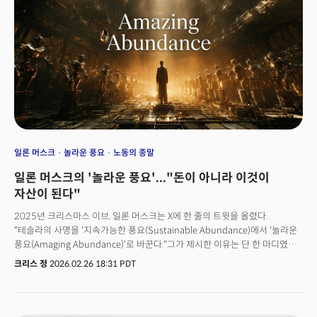
전기인 이유2. 투자 환경이 바뀌었다: 풍요 속의 가뭄, 초거대 투자유치의
그늘2-1. 오픈AI 단일 거래가 전체 시장의 43%2-2. 투자금 회수 가뭄, 그리고
구주 거래의 부상2-3. 유니콘은 미국 독점, 모멘텀은 물리적 계층으로3.
스타트업 생존공식이 바뀌었다: 스티브 블랭크의 경고3-1. 붕괴된 세 개의
법칙3-2. "자본으로 시간을 살 수 있는 시대"3-3. SaaS 아포칼립스: 진짜
해자는 어디에 있는가?4. 실리콘밸리는 이런 스타트업을 찾는다. 5. 한국
스타트업과 VC, 이렇게 해야 한다5-1. 시작부터 글로벌5-2. 결국 남는 것은
'본질에 기반한 진화력'
일론 머스크
놀라운 풍요
노동의 종말
일론 머스크의 '놀라운 풍요'..."돈이 아니라 이것이
자산이 된다"
2025년 크리스마스 이브, 일론 머스크는 X에 한 줄의 트윗을 올렸다.
"테슬라의 사명을 '지속가능한 풍요(Sustainable Abundance)에서 '놀라운
풍요(Amaging Abundance)'로 바꾼다."그가 제시한 이유는 단 한 마디였다.
후자가 더 즐겁다는 것. 머스크는 이를 단순한 단어의 교체처럼 제시했지만
크리스 정
2026.02.26 18:31 PDT
사실 이것은 전기차 혁명의 상징이었던 테슬라가 자신의 정체성을 근본적으로
재정의하는 선언이었다. 더밀크 손재권 대표는 2월 25일(현지시각) 긴급
웨비나 '일론 머스크의 놀라운 풍요'에서 이 변화가 단순한 수사의 변화가 아닌
산업 구조와 부의 법칙, 그리고 인류의 노동이라는 개념 자체를 뒤흔드는