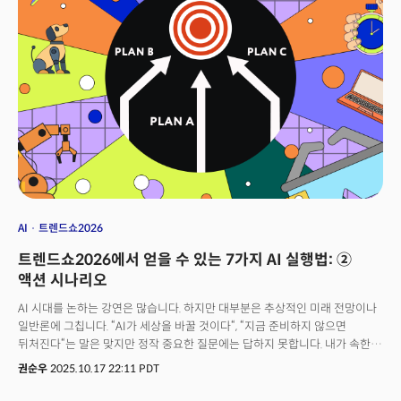
공유의 가치입니다. 손 대표는 자신이 배운 것을 리포트와 트렌드쇼를 통해
나누며, 공유의 과정에서 통찰이 더 깊어진다고 말합니다. 배운 것을 나누는
것이 곧 학습의 완성이라는 점을 깨닫게 합니다.마지막으로 그는 정직한
경고를 남깁니다. 한국이 AI 무풍지대처럼 보여도, 사실은 폭풍전야라는
현실을 외면하지 말아야 한다는 것. 불편한 진실을 직시하는 용기가 진정한
성장의 출발점임을 일깨웁니다.
AI
트렌드쇼2026
트렌드쇼2026에서 얻을 수 있는 7가지 AI 실행법: ②
액션 시나리오
AI 시대를 논하는 강연은 많습니다. 하지만 대부분은 추상적인 미래 전망이나
일반론에 그칩니다. “AI가 세상을 바꿀 것이다“, “지금 준비하지 않으면
뒤처진다“는 말은 맞지만 정작 중요한 질문에는 답하지 못합니다. 내가 속한
조직에서, 내가 하는 일에서, 나의 자원과 제약 조건 안에서 구체적으로 무엇을
권순우
2025.10.17 22:11 PDT
어떻게 시작해야 하는가?트렌드쇼 2026의 독특한 가치는 바로 여기에
있습니다. 일곱 명의 연사는 각자 완전히 다른 분야에서 AI 전환을 직접