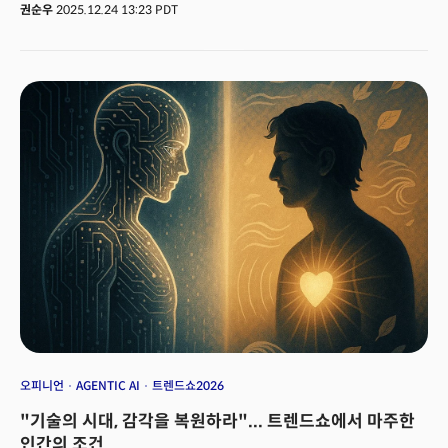
수조 원 단위 인프라로 벌이는 소모전에 뛰어들기엔 체급이 다르다.하지만
권순우
2025.12.24 13:23 PDT
2025년 하반기부터 새로운 흐름이 나타났다. AI가 화면 밖으로 나오기
시작한 것이다. 로봇의 손으로, 드론의 눈으로, 공장의 두뇌로. 엔비디아 젠슨
황이 지난 1월 CES2025에서 ‘피지컬 AI’라 명명한 이 전환은 2026년 AI
경쟁의 핵심 키워드가 될 전망이다.피지컬 AI는 LLM과 다른 게임이다.
소프트웨어만으로는 완성되지 않는다. 반도체, 센서, 액추에이터, 정밀 제조,
그리고 이 모든 것을 통합할 수 있는 산업 생태계가 필요하다. 한국은 이
조건을 갖춘 몇 안 되는 국가다. 반도체 파운드리, 배터리, 자동차, 조선,
로봇까지. 피지컬 AI가 실제로 작동할 수 있는 산업 기반을 모두 보유하고
있다.‘K-이노베이션 나이트 : CES2026’은 이 질문에 대한 답을 찾는 자리다.
크로스보더 미디어 더밀크(TheMiilk, 대표 손재권)가 주최하는 이 행사는
2026년 1월 7일 오후 6시 라스베이거스 모튼스(Morton’s)에서 열린다. 이
자리에서는 대한민국의 주요 인사들과의 네트워킹과 함께 피지컬 AI 시대에
한국이 어떤 포지션을 잡아야 하는지, 글로벌 현장의 목소리로 검증하는 전략
세션이 진행된다. 👉 K-이노베이션 나이트 등록 바로가기
오피니언
AGENTIC AI
트렌드쇼2026
"기술의 시대, 감각을 복원하라"... 트렌드쇼에서 마주한
인간의 조건