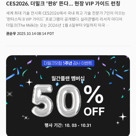
CES2026, 더밀크 '판8' 뜬다... 현장 VIP 가이드 런칭
세계 최대 기술 전시회 CES2026에서 국내 최고 기술 전문가 7인이 이끄는
‘판타스틱 8 VIP 가이드’ 프로그램이 공개됐다. 실리콘밸리 리서치 미디어
더밀크(The Miilk)는 오는 2026년 1월 6일부터 9일까지 미국
라스베이거스에서 열리는 CES2026에서 국내 대표 CES 전문가들로 구성된
권순우
2025.10.14 08:14 PDT
‘판타스틱 8’과 함께 현장을 직접 안내하는 VIP 투어 프로그램을 운영한다고
밝혔다.3년연속 CES 공식 미디어 파트너로 선정된 더밀크의 VIP 프로그램은
AI·헬스케어·모빌리티·에너지·지속가능 기술 등 CES 핵심 산업군을
중심으로, 현장의 최신 혁신 사례를 전문가와 함께 탐방하며 글로벌 기술
트렌드와 실질적 비즈니스 인사이트를 동시에 얻을 수 있는 맞춤형 현장
프로그램이다.더밀크 VIP 가이드 프로그램은 그동안 서울시, 대전시, 대구시,
한국무역협회, 삼성전자, 웅진그룹, 두산그룹, 아주그룹, 수산그룹, 고려대 등
정부·지자체·대학·대기업의 최고 경영층이 함께했으며 CES 현장에서 가장
주목받는 프리미엄 현장 투어 프로그램으로 자리매김했다.투어 참가자들은
CES에서 발표되는 글로벌 기업들의 신제품, 기술 혁신, 시장 변화 방향을 직접
확인하고, 전문가들의 해설과 함께 산업별 트렌드와 글로벌 밸류체인 변화를
한눈에 파악할 수 있다. 👉 문의 및 참가 신청: CES@themiilk.com