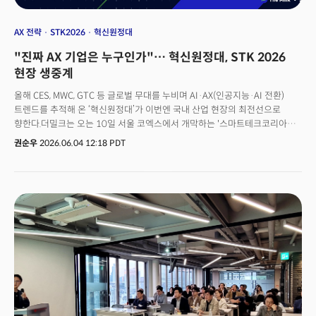
AX 전략
STK2026
혁신원정대
"진짜 AX 기업은 누구인가"… 혁신원정대, STK 2026
현장 생중계
올해 CES, MWC, GTC 등 글로벌 무대를 누비며 AI·AX(인공지능·AI 전환)
트렌드를 추적해 온 ‘혁신원정대’가 이번엔 국내 산업 현장의 최전선으로
향한다.더밀크는 오는 10일 서울 코엑스에서 개막하는 '스마트테크코리아
(STK) 2026' 현장에서 '혁신원정대 라이브'를 더밀크 유튜브 채널을 통해
권순우
2026.06.04 12:18 PDT
생중계로 송출한다. 오는 10일, 11일 양일간 오후 2시부터 2시간 동안
진행되는 이번 라이브는 AX 경쟁에 뛰어든 국내외 기술 기업들과의 심층
인터뷰, 전문가 패널 토크를 결합해 국내 산업계의 AI 적용 실태를 생생하게
해부한다. 👉 더밀크 유튜브채널 바로가기 🚀 더밀크 회원으로 가입하고 주
3~4회 뷰스레터 무료로 받아보기