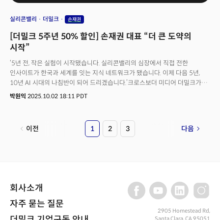
실리콘밸리
더밀크
손재권
[더밀크 5주년 50% 할인] 손재권 대표 “더 큰 도약의
시작”
‘5년 전, 작은 실험이 시작됐습니다. 실리콘밸리의 심장에서 직접 전한
인사이트가 한국과 세계를 잇는 지식 네트워크가 됐습니다. 이제 다음 5년,
10년 AI 시대의 나침반이 되어 드리겠습니다.’크로스보더 미디어 더밀크가
더밀크닷컴 서비스 론칭 5주년을 맞아 감사 이벤트로 50% 파격 할인을
박원익
2025.10.02 18:11 PDT
실시한다. 월간 구독(월간 회원) 가입 시 1개월 간 기존 25달러에서 50%
할인된 12.5달러에 모든 컨텐츠 열람, 웨비나 무료 참여, 리포트 할인 등의
모든 혜택을 누릴 수 있다.
이전
1
2
3
다음
회사소개
자주 묻는 질문
2905 Homestead Rd,
더밀크 기업구독 안내
Santa Clara, CA 95051