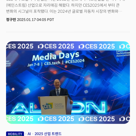
(메인스트림) 산업으로 자리매김 해왔다. 하지만 CES2025에서 부터 큰
변화의 시그널이 포착됐다. 이는 2024년 글로벌 자동차 시장의 변화와
밀접하게 연관 돼 있다. 2024년 자동차 시장의 정체를 반영하듯, 많은 글로벌
정구민
2025.01.17 04:05 PDT
자동차 업체들이 이번 전시회에 불참했다. 그 자리를 중국 업체들이 일부
차지했으며, CES에서 전기차, 자율주행, SDV 기술을 선보였던 독일 3사 중
BMW만이 자리를 지켰다. 미국 자동차 업체들도 CES 2024에 이어
불참했으며, 우리나라의 현대기아차도 전시하지 않았다. 대신, 토요타와
볼보는 기조연설을 통해 참가를 대신했다. 결국, 전시회에 참가한 기존
자동차사는 BMW, 혼다, 지리, 장성자동차 뿐이었고 신생 전기차 회사인 소니-
혼다 모빌리티도 전시를 선보였다. 또 선박, UAM, 로봇 등 다양한 모빌리티
기기에 대한 자동차 기술 확산도 중요한 이슈로 떠올랐다. .기술적으로는
전동화, 자율주행, SDV, 생성형AI, 그리고 모빌리티 기기 확산의 5가지
키워드가 주요 이슈로 부각됐다. 최근 주요 자동차사의 핵심 이슈인 전동화,
자율주행, SDV와 함께 생성형AI가 새롭게 떠오르고 있으며, 다양한 모빌리티
기기로의 기술 확산도 계속되고 있다.
AI
2025 산업 트렌드
MOBILITY