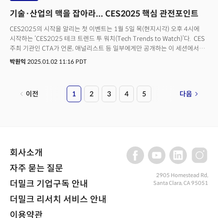
기술·산업의 맥을 잡아라... CES2025 핵심 관전포인트
CES2025의 시작을 알리는 첫 이벤트는 1월 5일 목(현지시각) 오후 4시에
시작하는 ‘CES2025 테크 트렌드 투 워치(Tech Trends to Watch)’다. CES
주최 기관인 CTA가 언론, 애널리스트 등 일부에게만 공개하는 이 세션에서는
CES2025를 관통하는 기술 트렌트를 확인할 수 있다. CTA가 진행하는 미디어
박원익
2025.01.02 11:16 PDT
데이(Media Day)의 첫 행사로, 더밀크를 비롯한 CTA 공식 미디어 파트너,
글로벌 주요 미디어가 해당 내용을 정리해 보도한다. 이날 오후 5시부터
시작하는 ‘언베일드 라스베이거스(Unveiled Las Vegas)’ 역시 미디어에만
이전
1
2
3
4
5
다음
공개되는 행사다. CES 본 전시에 공개되는 제품 중 혁신상 수상작 일부를 모아
별도의 공간에서 확인할 수 있는 일종의 ‘맛보기’ 행사라고 할 수
있다. 언베일드 라스베이거스에 참여하는 기업 중 흥미로운 기업, 제품은 본
행사 개막 전 미디어의 스포트라이트를 받기도 한다. 역시 주요 미디어가
행사를 보도하게 된다.
회사소개
자주 묻는 질문
2905 Homestead Rd,
더밀크 기업구독 안내
Santa Clara, CA 95051
더밀크 리서치 서비스 안내
이용약관