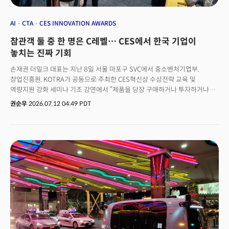
AI
CTA
CES INNOVATION AWARDS
참관객 둘 중 한 명은 C레벨… CES에서 한국 기업이
놓치는 진짜 기회
손재권 더밀크 대표는 지난 8일 서울 마포구 SVC에서 중소벤처기업부,
창업진흥원, KOTRA가 공동으로 주최한 CES혁신상 수상전략 교육 및
역량지원 강화 세미나 기조 강연에서 “제품을 당장 구매하거나 투자하거나
의사결정할 수 있는 사람들이 현장에 온다”며 이렇게 말했다. 마주친 상대를
권순우
2026.07.12 04:49 PDT
명함만 주고받을 대상으로 여기는 순간 정작 그 순간에도 구매 및 투자 결정을
하라 수 있는 사람들을 놓치게 된다는 의미다. 실제 CES를 주최하는 CTA의
CES2026 감사보고서에 따르면 전체 참석자 14만8392명 가운데 절반이
넘는 7만7197명이 사장(President), 창업자(Founder), C레벨(C-Level)
이상의 의사결정권자였다. 부스 앞을 지나가는 두 사람 중 한 명이 그 자리에서
계약서에 서명하거나 투자 여부를 결정할 수 있는 사람이라는 뜻이다. 이
수치는 CES라는 행사의 성격 자체를 다시 규정한다. CES2026에는 산업
관계자 8만6679명, 전시업체 관계자 5만4676명, 미디어 7037명이
참석했다. 해외 참석자는 5만5841명, 전체의 37.6%를 기록했다. 포춘
(Fortune) 500대 기업 중 307곳도 현장에 있었다. TV와 가전제품의
트렌드를 파악하러온 사람보다, 계약과 파트너십과 투자를 만들러 온 사람이
압도적으로 많은 행사라는 점이다. 그럼에도 한국 기업은 CES를 '행사