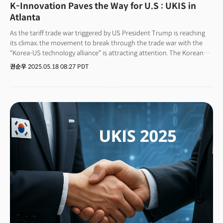
K-Innovation Paves the Way for U.S : UKIS in
Atlanta
As the tariff trade war triggered by US President Trump is reaching
its climax, the movement to break through the trade war with the
"Korea-US technology alliance" is attracting attention. The Korean
Science and Technology Association (KSEA, Chairman Oh Tae-hwan)
권순우
2025.05.18 08:27 PDT
announced that it will hold the US-Korea Industry Showcase (UKIS)
2025 in Atlanta, Georgia, U.S., on August 5~6.UKIS, which will be
introduced for the first time this year, is an industry platform to
create practical business results in connection with the 'UKC 2025
(US-Korea Conference)' centered on academic exchange. The event,
which aims to be a bridge between Korea-US innovative
technologies beyond a simple exhibition, will be held as a
comprehensive industry expo that combines technology exhibitions,
business meetings, corporate pitching, networking, investment
forums, and showcases. Korean scientists in the United States can
now actively support Korean innovative technology companies to
enter and invest in the United States. More than 30 Korean small and
medium-sized companies, startups, and local governments are
expected to participate and establish a bridgehead to enter the US
market.In particular, Atlanta, the venue of the event, is a strategically
important location where major Korean technology companies such