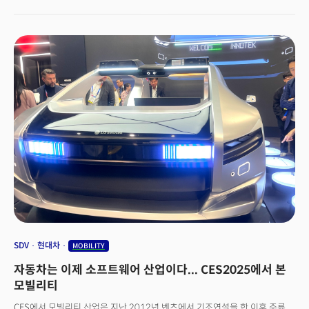
유예하기로 했다고 밝혔다. 트럼프 대통령은 앞서 지난 1일 캐나다와
멕시코에 각각 25%, 중국에 추가로 10%의 보편관 관세를 부과하겠다고
발표한 바 있다. 4일 관세 부과 하루를 앞두고 전격 조치를 취한 형국이다. 이
같은 유예 조치는 트럼프식 '압박 전술'이 통했다는 의미로 해석된다. 트럼프
행정부는 '관세'라는 압박 수단을 통해 멕시코 국경 단속 강화에 대한 조치를
약속받았을 것으로 보인다. 애초부터 실제 관세부과 보다는 압박을 위한
전략의 일환이었다는 것이 업계의 분석이다.중국을 대상으로 한 관세 부과
역시 각국과의 협의를 통해 얻어낼 것이 있다고 판단되면 기조를 바꿀
가능성이 있다. 다만 트럼프식 1차 관세 전쟁이 계속 이어지고 있는 현
시점에서 2차 관세 전쟁이 지속될 것이라는 우려섞인 목소리도 나온다.
SDV
현대차
MOBILITY
자동차는 이제 소프트웨어 산업이다... CES2025에서 본
모빌리티
CES에서 모빌리티 산업은 지난 2012년 벤츠에서 기조연설을 한 이후 주류