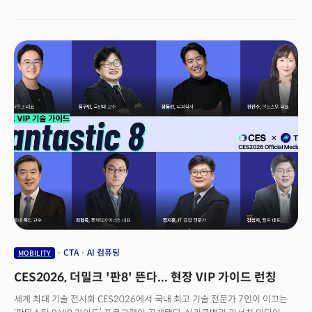
신설. 3개 분야의 대기업, 스타트업이 새로운 기술을 실제 비즈니스 기회로
연결할 수 있는 장이 마련된다. CES2026에서는 몰입형 엔터테인먼트나
헬스케어 등이 한층 강화되며, 사이버보안, 인프라 융합, 에이전틱 AI 같은
차세대 솔루션이 주목받을 것으로 전망된다. 참가 기업들도 전략을
다변화한다. CES 센트롤 홀의 터줏대감인 삼성전자는 라스베이거스
컨벤션센터(LVCC)를 벗어나 윈 호텔에 단독 전시관을 마련한다. 반면
SK그룹은 CES에 불참한다. 게리 샤피로 미 소비자기술협회(CTA) CEO는
지난 달 서울에서 열린 미디어 브리핑에서 "CES2026은 AI, 블록체인,
양자기술이 융합하는 새로운 시대를 열 것"이라며 "불확실성이 클수록 CES의
역할은 더욱 중요해진다"고 강조했다.
CTA
AI 컴퓨팅
MOBILITY
CES2026, 더밀크 '판8' 뜬다... 현장 VIP 가이드 런칭
세계 최대 기술 전시회 CES2026에서 국내 최고 기술 전문가 7인이 이끄는