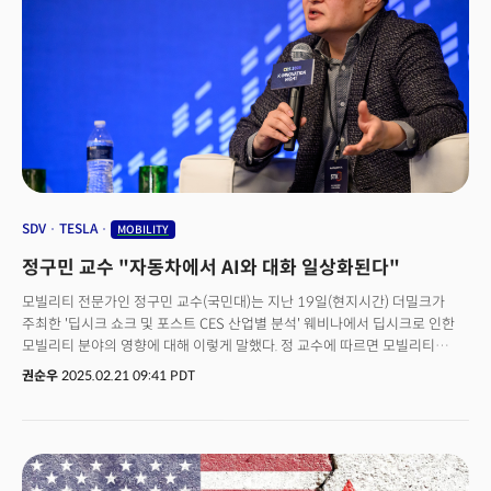
기업들은 유레카파크의 스타트업부터 삼성, LG, SK하이닉스, 롯데, 대동,
세라젬, 현대모비스와 같은 글로벌 리더에 이르기까지 세계 무대에서 혁신과
기술력을 선보였다"고 평가했다. 이어 "(한국 기술 커뮤니티와) 함께 혁신을
통해 글로벌 과제에 대응하고 더 나은 미래를 만들어 나갈 수 있을 것"이라며
내년 CES2026에 대한 기대감을 내비쳤다.켈리 부사장은 마지막으로 "한국의
활기찬 기술 커뮤니티와의 지속적인 파트너십을 환영하며 감사의 뜻을
전한다"고 밝혔다.
SDV
TESLA
MOBILITY
정구민 교수 "자동차에서 AI와 대화 일상화된다"
모빌리티 전문가인 정구민 교수(국민대)는 지난 19일(현지시간) 더밀크가
주최한 '딥시크 쇼크 및 포스트 CES 산업별 분석' 웨비나에서 딥시크로 인한
모빌리티 분야의 영향에 대해 이렇게 말했다. 정 교수에 따르면 모빌리티
분야에서도 생성AI가 굉장히 중요한 부분을 차지하고 있다. 개인화 및 맞춤형
권순우
2025.02.21 09:41 PDT
서비스 제공을 위한 대형언어모델(LLM) 활용, 가상 시뮬레이션을 통한 비용
절감, 그리고 영상 해석 및 설명을 통한 안정성 향상 등이 주요 트렌드로
트렌드로 떠오르고 있다. 이런 가운데 딥시크의 등장은 LLM 적용을 더욱
가속화할 것이라는게 정 교수의 생각이다. 그는 "AI 기술의 확산과 함께,
피지컬 AI 도입에 따른 비용 증가가 큰 문제로 떠오르고 있다"며 "딥시크 같은