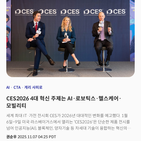
사업 부문인 ‘웨이모(Waymo)’가 수년에 걸친 안전 요원 동승 테스트를 거친
것과 달리 테슬라는 방대한 주행 데이터를 바탕으로 이 과정을 비약적으로
단축시킬 수 있을 것이란 분석이다.👉생성AI 시대는 끝났다. 2026년,
행동AI의 시대로
AI
CTA
게리 샤피로
CES2026 4대 혁신 주제는 AI·로보틱스·헬스케어·
모빌리티
세계 최대 IT·가전 전시회 CES가 2026년 대대적인 변화를 예고했다. 1월
6일~9일 미국 라스베이거스에서 열리는 'CES2026'은 단순한 제품 전시를
넘어 인공지능(AI), 블록체인, 양자기술 등 차세대 기술이 융합하는 혁신의
플랫폼으로 진화할 예정이다. '혁신가들의 등장(Innovators Show Up)'을
권순우
2025.11.07 04:25 PDT
주제로 한 CES2026의 가장 큰 변화는 'CES 파운드리(CES Foundry)'의