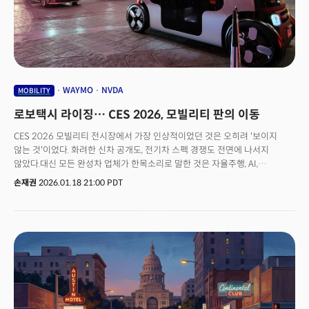
(쇼케이스)'로만 받아들인다. 부스를 둘러보고, 신제품을 확인하고, 트렌드를
학습하고, 이후 언론 보도를 기다리는 방식이다. 반면 미국과 글로벌 기업이
CES에 오는 이유는 처음부터 다르다. 물건을 사고팔거나, 투자처를 찾고,
파트너를 찾기 위한 '실무' 목적으로 방문하는 경우가 대다수다. 이는
데이터와도 정확히 맞아떨어진다. 산업 참석자의 고객 기반을 보면 B2B가
42.6%, B2B와 B2C를 모두 대상으로 하는 참석자가 35%였다. 두 그룹을
합치면 77.6%가 B2B 목적을 가진 참석자다. 순수 B2C 성격보다 B2B 성격이
WAYMO
NVDA
MOBILITY
압도적으로 강한 행사라는 뜻이다.
로보택시 라이징… CES 2026, 모빌리티 판의 이동
CES 2026 모빌리티 전시장에서 가장 인상적이었던 것은 오히려 '보이지
않는 것'이었다. 화려한 신차 공개도, 전기차 스펙 경쟁도 전면에 나서지
않았다.대신 모든 완성차 업체가 한목소리로 말한 것은 자율주행, AI,
소프트웨어, 컴퓨팅 아키텍처였다. 웨스트홀 전체가 SDV(Software Defined
손재권
2026.01.18 21:00 PDT
Vehicle, 소프트웨어 정의 차량)를 기본 전제로 삼은 쇼는 이번이 처음이다.이
변화의 배경에는 소비자 인식의 전환이 있다. 테슬라의 보급과 확산 이후,
소비자들은 차의 종류(휘발유차, 전기차, 하이브리드)보다 '기능'을 중시하기
시작했다. 샌프란시스코와 라스베이거스 시내에서 로보택시가 실제로 승객을
태우고 다니면서 '승차 경험' 자체가 바뀌고 있다.자동차는 ‘지능적 물리
시스템' 이었다. 차량이 주변 환경을 인식하고, 상황에 따라 판단하며,
소프트웨어를 통해 지속적으로 기능을 확장할 수 있는지 여부가 핵심이었다.
자동차는 더 이상 단순한 이동 수단이 아니라, 도로 위를 움직이는 AI 컴퓨팅
플랫폼으로 재정의되고 있는 것이다.1년만에 경쟁 양상이 바뀌었다지난해에