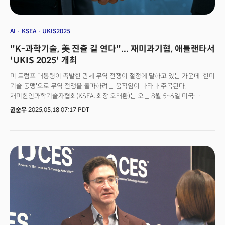
as Hyundai Motor Group, SK On, and Hanwha Q CELLS have made
large-scale investments in North America. It is easily accessible from
logistics, manufacturing, energy, and high-tech industries, and is
AI
KSEA
UKIS2025
regarded as the economic capital of the southeastern United States,
"K-과학기술, 美 진출 길 연다"... 재미과기협, 애틀랜타서
where the headquarters of Fortune 500 companies such as Coca-
Cola, Delta Air Lines, and Home Depot are located.Against this
'UKIS 2025' 개최
backdrop, Atlanta is rapidly emerging as a global innovation city, and
미 트럼프 대통령이 촉발한 관세 무역 전쟁이 절정에 달하고 있는 가운데 '한미
is attracting attention as a region with excellent conditions for
기술 동맹'으로 무역 전쟁을 돌파하려는 움직임이 나타나 주목된다.
Korean companies to enter and grow, such as a strong Korean
재미한인과학기술자협회(KSEA, 회장 오태환)는 오는 8월 5~6일 미국
community, a business-friendly policy environment, and the
조지아주 애틀랜타에서 '유키스(US-Korea Industry Showcase, UKIS)
presence of various academic institutions.
권순우
2025.05.18 07:17 PDT
2025'를 개최한다고 밝혔다.올해 처음 선보이는 유키스는 학술 교류 중심의
'UKC 2025(US-Korea Conference)'와 연계해 실질적 비즈니스 성과를
창출하기 위한 산업 플랫폼이다. 단순 전시를 넘어 한·미 혁신 기술의 가교
역할을 표방하는 이번 행사는 기술 전시, 비즈니스 미팅, 기업 피칭, 네트워킹,
투자 포럼, 쇼케이스 등이 어우러진 종합 산업 박람회로 진행된다. 미국의 한인
과학자들이 직접 나서 한국의 혁신 기술 기업의 미국 진출과 투자를 적극
지원할 수 있게 된 것. 한국의 중소·중견기업과 스타트업, 지자체 등 30여 개
기관이 참가해 미국 시장 진출의 교두보를 마련할 것으로 기대를 모으고 있다.
특히 행사 개최지인 애틀랜타는 현대자동차그룹, SK온, 한화큐셀 등 주요 한국
기술 기업이 대규모 투자로 북미 거점으로 삼은 전략적 요충지다. 물류와 제조,
에너지, 첨단 산업 분야에서의 접근성이 뛰어나며, 코카콜라, 델타항공, 홈디포