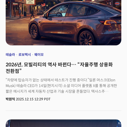
비해 CES 2026에서 확인된 가장 중요한 변화는 경쟁의 단위가 완전히
달라졌다는 점이다. 기존에는 "차 1대를 얼마나 잘 만들었나"가 핵심이었다.
엔진 성능, 연비, 디자인, 조립 품질이 경쟁력을 좌우했다.완전 자율주행 단계에
이르지 않더라도, 운전자 보조, 안전 시스템, 인카(IVI), 차량 내 사용자 경험
전반에 걸쳐 적용 됐으며 카메라· 레이더, 라이다(LiDAR) 등 센서 융합 기술,
엣지 컴퓨팅 기반 AI 추론,온디바이스 생성형 AI, 그리고 차량 데이터 기반
서비스가 하나의 시스템으로 통합하려는 움직임을 보였다.이 흐름에서 가장
중요한 발표를 한 기업은 완성차 회사가 아니라 엔비디아였다.엔비디아는
차세대 AI 컴퓨팅 모델(알파마요)을 제시하며 레벨4 자율주행을 가능하게
하는 차량 내 AI 스택의 표준 공급자가 되겠다는 전략을 드러냈다. 이것이
테슬라
로보택시
웨이모
의미하는 바는 분명하다. 자동차 산업의 주도권이 더 이상 완성차 업체만의
2026년, 모빌리티의 역사 바뀐다… “자율주행 상용화
것이 아니라, 컴퓨팅 플랫폼을 쥔 기업으로 이동하고 있다는 신호다.
전환점”
“차량에 탑승자가 없는 상태에서 테스트가 진행 중이다.”일론 머스크(Elon
Musk) 테슬라 CEO가 14일(현지시각) 소셜 미디어 플랫폼 X를 통해 공개한
짧은 메시지가 세계 자동차 산업과 기술 시장을 흔들었다. 텍사스주
오스틴에서 ‘안전 감독관(Safety Driver)’이 탑승하지 않은 완전 무인 상태의
박원익
2025.12.15 12:29 PDT
로보택시 시험 운행이 현재 진행 중임을 공식적으로 밝힌 것. 미국 텍사스주
오스틴 시내에서 운전석이 비어 있는 모델 Y 차량이 주행하는 것을
발견했다는 목격담이 이어지자 글을 남긴 것이다. 머스크 CEO의 발언은
2026년 안전 감독관 없는 로보택시 상용화를 앞둔 실증 단계 절차로
해석되며 시장의 큰 기대감을 불러일으켰다. 구글 모회사 알파벳의 자율주행