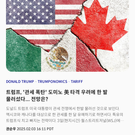
기술의 등장으로 이러한 비용 부담이 크게 완화될 가능성이 있다"고 설명했다.
실제 학교에서도 딥시크를 실제로 활용하는 사례가 늘고 있으며, 수업에서도
도입해 실험적으로 운영할 수 있을 정도로 접근성이 높아졌다. 정 교수는
"피지컬 AI로 전환될 때 비용 증가 문제를 해결하는 중요한 역할을 (딥시크가)
하게 될 것"이라며 "하드웨어가 점점 저렴해지면서 딥시크 혹은 다른 비슷한
기반의 AI 서비스가 확장될 것이고, 차량 내 LLM 적용이 더욱 쉬워질
것"이라고 전망했다.실제 모빌리티 분야에서 인공지능의 도입은 더욱
확대되고 있다. 정 교수는 "작년만 해도 모빌리티 분야에서 AI는 주로 영상
해석에 초점을 맞추고 있었지만, 올해 들어 엔비디아의 코스모스 월드
파운데이션 모델(CWFM)과 같은 기술이 등장하면서 AI가 단순 분석을 넘어
동작을 생성하는 수준까지 발전하고 있다"고 설명했다. 특히 CES 2025에서
혁신상을 수상한 모빌린트의 온디바이스 프로세서 전시를 인상적이었다고
꼽았다. 정 교수는 "모빌린트는 온디바이스 LLM을 구동하고 AI 엔진을
실시간으로 실행하는 기술을 시연해 많은 관심을 받았다"며 "AI 기술의
DONALD TRUMP
TRUMPONOMICS
TARIFF
발전이 이제 단순한 데이터 해석을 넘어 다양한 기기에서 실시간으로 활용될
트럼프, '관세 폭탄' 도미노 美 타격 우려에 한 발
수 있는 단계에 이르렀다"고 분석했다.
물러섰다... 전망은?
도널드 트럼프 미국 대통령이 관세 전쟁에서 한발 물러선 것으로 보인다.
멕시코와 캐나다를 대상으로 한 관세를 한 달 유예하기로 하면서다. 특유의
트럼프식 치고 빠지는 전략이다. 3일(현지시간) 월스트리트저널(WSJ)에
따르면 트럼프 대통령은 이날 트루스소셜 계정을 통해 멕시코, 캐나다, 그리고
권순우
2025.02.03 16:11 PDT
중국 등 3개 국을 대상으로 한 관세 중 멕시코와 캐나다를 겨냥한 관세를 한 달