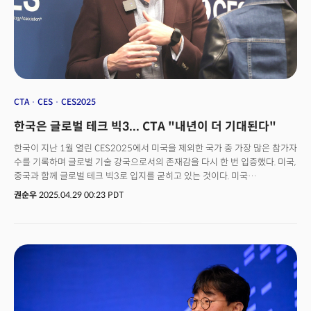
등 포춘 500대 미국 기업 본사가 집결한 미국 남동부의 경제 수도로 평가받고
있다.이러한 배경에서 애틀랜타는 글로벌 혁신 도시로 빠르게 부상하고
있으며, 탄탄한 한인 커뮤니티, 친기업적 정책 환경, 다양한 학술기관의 존재 등
한국 기업의 진출과 성장에 최적화된 조건을 두루 갖춘 지역으로 주목받고
있다.
CTA
CES
CES2025
한국은 글로벌 테크 빅3... CTA "내년이 더 기대된다"
한국이 지난 1월 열린 CES2025에서 미국을 제외한 국가 중 가장 많은 참가자
수를 기록하며 글로벌 기술 강국으로서의 존재감을 다시 한 번 입증했다. 미국,
중국과 함께 글로벌 테크 빅3로 입지를 굳히고 있는 것이다. 미국
소비자기술협회(CTA)가 최근 발표한 'CES2025 참석자 감사 보고서
권순우
2025.04.29 00:23 PDT
(Attendance Audit Summary)'에 따르면, 한국은 총 1만 4405명의
참가자를 기록, 중국(1만 542명), 일본(6426명), 독일(2623명) 등 주요 기술
강국을 크게 앞섰다. CES2025 전체 참가자 수는 14만 2465명이었다.
대륙별로는 중동과 아시아 지역 참가자가 3만 7497명으로 가장 많았고, 유럽
(1만 1470명), 미국을 제외한 북미(6392명) 순으로 나타났다. 한국은 전체
참가자 중 약 10%를 차지하게 됐다. 이 같은 한국의 활약에 대해 존 켈리 CTA
부사장 겸 CES 전시 총괄 디렉터도 높은 평가를 내놨다. 켈리 부사장은 CES
공식 미디어 파트너인 더밀크와의 인터뷰에서 "CES 2025에 참가한 한국