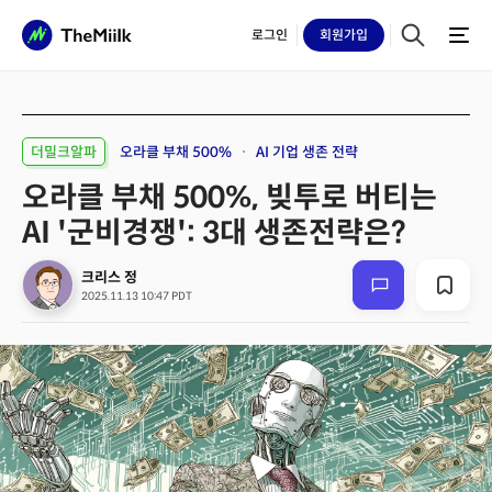
로그인
회원
가입
더밀크알파
오라클 부채 500%
AI 기업 생존 전략
오라클 부채 500%, 빚투로 버티는
AI '군비경쟁': 3대 생존전략은?
크리스 정
2025.11.13 10:47 PDT