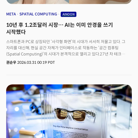
META
SPATIAL COMPUTING
AINOON
10년 후 1.2조달러 시장… AI는 이미 안경을 쓰기
시작했다
스마트폰과 PC로 상징되던 ‘사각형 화면’의 시대가 서서히 저물고 있다. 그
자리를 대신해, 현실 공간 자체가 인터페이스로 작동하는 ‘공간 컴퓨팅
(Spatial Computing)’의 시대가 본격적으로 열리고 있다.27년 차 테크
전문가 전진수 전 SK텔레콤 부사장과 최형욱 퓨처디자이너스 대표는 신간
권순우
2026.03.31 00:19 PDT
'넥스트 AI, 공간 컴퓨팅'에서 "인류는 또 한 번의 새로운 전환점을 맞이하고
있다"면서 공간 컴퓨팅이 새로운 플랫폼 패러다임의 출발점이 될 것이라고
강조한다. 이제 정보는 더 이상 2차원 화면이나 디바이스 안에 머무르지
않는다. 우리가 존재하는 3차원 물리 공간과 결합하며, 공간 자체가 곧
인터페이스로 기능한다. 사용자는 별도의 기기를 의식하지 않은 채, 주변
환경과 자연스럽게 상호작용하게 된다. 이는 단순한 증강현실(AR)의 확장이
아니라, 물류·헬스케어·제조 등 전 산업을 재편할 ‘물리 세계의 운영체제
(OS)’의 등장에 가깝다.자본 역시 이 흐름을 빠르게 따라붙고 있다. 벤처캐피털
아크틱 벤처스(Arctic Ventures)의 창업자 안톤 알리코프는 USA투데이
기고에서 “AI가 디지털 혁신의 ‘두뇌’라면, 공간 컴퓨팅은 물리적 세계의 ‘눈과
손’”이라고 평가했다. 생성형 AI가 인간의 사고 영역을 확장했다면, 공간
컴퓨팅과 ‘피지컬 AI(Physical AI)’는 현실 공간을 인식하고 반응함으로써