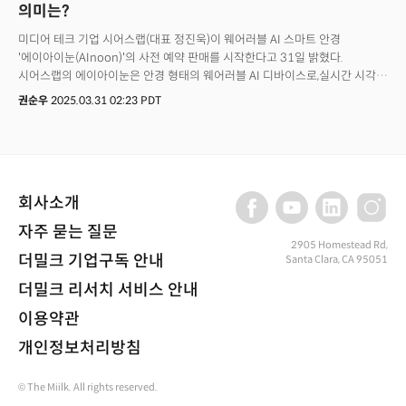
의미는?
미디어 테크 기업 시어스랩(대표 정진욱)이 웨어러블 AI 스마트 안경
'에이아이눈(AInoon)'의 사전 예약 판매를 시작한다고 31일 밝혔다.
시어스랩의 에이아이눈은 안경 형태의 웨어러블 AI 디바이스로,실시간 시각
정보 인식과 AI 기반 음성 대화뿐만 아니라 다양한 생활 속 멀티미디어 기능을
권순우
2025.03.31 02:23 PDT
제공하는 제품이다. 에이아이눈의 가장 큰 특징은 사용자가 자연어로
질문하거나 명령하면 기기의 카메라로 주변 시각 정보를 분석해 즉각적인 AI
답변을 음성으로 제공한다는 점이다.45g의 가벼운 무게와 일반 안경과
유사한 디자인으로 착용이 편안하며 1600만 화소 카메라를 내장,
풀HD(1080p) 사진 촬영 및 영상 녹화가 가능하다. 또 고출력 오픈이어
회사소개
스피커를 내장, 음악 감상뿐만 아니라 전화 수신 및 통화도 가능하다.
에이아이눈은 스마트폰을 들지 않는 상황에서 일상생활을 편리하게 활용될 수
자주 묻는 질문
있도록 개발됐다. 실제 헬스장에서 운동기구를 바라보며 "이 기구 사용법
2905 Homestead Rd,
알려줘"라고 말하면 사용법을 상세히 설명해 주고 해외여행 중 외국어
더밀크 기업구독 안내
Santa Clara, CA 95051
간판이나 메뉴 등을 실시간으로 번역하여 음성으로 안내한다. 여가, 업무, 여행,
더밀크 리서치 서비스 안내
요리, 운동 등 일상의 다양한 순간에 AI 어시스턴트 역할을 수행할 수 있다.
에이아이눈은 3월 31일부터 한국 시장에서 브랜드 홈페이지를 통해 사전
이용약관
예약 판매를 시작한다. 뿔테와 하금테 각각 2가지 스타일로 총 4개 제품이
개인정보처리방침
출시된다. 가격은 4월 한달간 15%, 5월부터 10% 할인가에 판매된다. 오는
7월부터 제품 수령이 가능하다. 5월부터는 약 20개국을 대상으로 본격적인
글로벌 판매를 시작하며, 연말까지 전 세계 주요 마켓에서 구매할 수 있도록
© The Miilk. All rights reserved.
준비 중이다.정진욱 시어스랩 대표는 “에이아이눈은 한국 개발사의 제품인