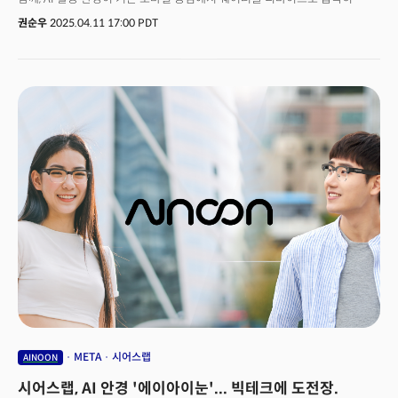
전환되고 있는 양상이다. 이러한 흐름 속에서 스마트 안경(스마트 글래스)는
권순우
2025.04.11 17:00 PDT
차세대 AI 디바이스의 핵심 플랫폼으로 부상하고 있다. 메타를 선두로, 애플,
구글, 아마존 등 주요 기술 기업들은 스마트 글래스를 미래 컴퓨팅 인프라의
전환점으로 보고, 관련 기술과 생태계 구축에 박차를 가하고 있다.구글은
캐나다 벤쿠버에서 열린 TED 컨퍼런스에서 안드로이드 확장현실(XR)
글래스를 선보였다. 10일(현지시간) 악시오스에 따르면 구글은 제미나이 AI
어시스턴트를 탑재한 AI 안경 프로토타입과 애플 비전프로와 유사한 형태의
혼합현실(MR) 헤드셋을 공개했다. 이날 샤흐람 이자디(Shahram Izadi) 구글
AR 부문 부사장이은 페르시아어를 영어로 실시간 번역하거나, 책을
스캔하면서 다양한 작업을 수행하는 모습을 보여줬다. 이자디 부사장은
"휴대전화와 연동되며 화면을 스트리밍할 수도 있다"며 "가벼우면서도 모든
휴대전화 앱에 접근할 수 있다"고 설명했다. 이날 이자디 부사장은 삼성과
함께 개발 중인 혼합현실 헤드셋(프로젝트 무한)의 시연 장면도 공개했다.
애플 비전 프로와 매우 흡사한 외형을 지닌 이 헤드셋은 패스스루(pass-
through) 비디오 기술을 활용한다. 프로젝트 무한은 지난 3월 스페인
바르셀로나에서 열린 MWC2025에서도 공개한 바 있다. 이 시연에서는 여러
개의 창을 오버레이하고, 남아프리카공화국 케이프타운의 몰입형 뷰를
감상하며, 360도 스노보드 영상도 재생하는 기능 등 현실과 디지털 세계를
융합하는 기술을 선보였다.
META
시어스랩
AINOON
시어스랩, AI 안경 '에이아이눈'... 빅테크에 도전장.