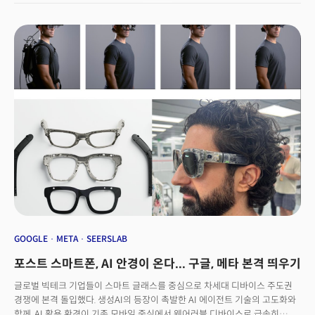
글래스'일까요?이유는 명확합니다. AI가 단순한 텍스트 처리에서
벗어나 '감각의 융합'으로 나아가고 있기 때문입니다. 스마트폰처럼 손을
사용하지 않아도, 이어폰처럼 귀에 무언가를 장착하지 않아도 됩니다. 우리가
보는 세상 위에 AI가 해석한 정보층이 자연스럽게 겹쳐지고, 우리의 목소리와
시선이 맞닿는 곳에서 AI와의 대화가 이루어지는 세상을 상상해보세요.시각과
청각을 아우르는 멀티모달 인식 기술의 진화는 인간의 감각을 확장하는
방향으로 진행되고 있으며, 스마트 글래스는 이 혁신의 물결을 담아내는 가장
이상적인 그릇이 되고 있습니다. 빅테크 기업들이 앞다투어 이 시장에
뛰어드는 이유가 여기에 있습니다.
GOOGLE
META
SEERSLAB
포스트 스마트폰, AI 안경이 온다... 구글, 메타 본격 띄우기
글로벌 빅테크 기업들이 스마트 글래스를 중심으로 차세대 디바이스 주도권
경쟁에 본격 돌입했다. 생성AI의 등장이 촉발한 AI 에이전트 기술의 고도화와
함께, AI 활용 환경이 기존 모바일 중심에서 웨어러블 디바이스로 급속히