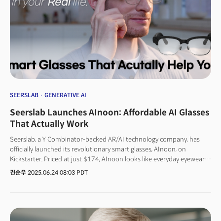
애비뉴 등 유동 인구가 많은 프리미엄 상권에 매장을 배치했다. LA 매장은
팝업이 아닌 영구 매장으로 운영 중이다.메타의 공격적인 오프라인 확장은 AI
글라스 시장에서의 성공에 기반하고 있다. 2021년 첫 출시 당시 실패를
겪었던 레이밴 스마트 안경은 지난해 AI 기능을 대폭 강화한 신제품으로
재출시되며 시장 반응이 180도 달라졌다. 올해 초 기준 누적 판매량은 200만
개를 돌파했다.카메라, 마이크, AI 기능을 탑재한 이 제품은 다양한 스타일로
제공된다. 특히 실시간 언어 번역 기능이 여행객들 사이에서 좋은 반응을 얻고
있다. 마크 저커버그 메타 CEO도 최근 실적 발표에서 "AI 안경의 강력한
매출이 분기 실적 성장에 기여했다"며 "이번 분기에도 전년 대비 상당한
성장세가 예상된다"고 밝혔다. 지난 9월 메타 개발자 컨퍼런스에서 공개된
SEERSLAB
GENERATIVE AI
디스플레이 내장형 신제품은 출시 48시간 만에 전 매장에서 품절됐다. 11월
Seerslab Launches AInoon: Affordable AI Glasses
말까지 체험 예약도 모두 마감된 상태다.저커버그 CEO는 "우리가 명백히
선도하고 있는 분야이며 앞으로 큰 기회가 있다"며 "제조 능력 확대와 판매
That Actually Work
증대에 투자를 늘릴 것"이라고 강조했다.👉 더밀크의 CES2026 VIP
Seerslab, a Y Combinator-backed AR/AI technology company, has
기술가이드 판타스틱 8을 만나보세요!
officially launched its revolutionary smart glasses, AInoon, on
Kickstarter. Priced at just $174, AInoon looks like everyday eyewear
but connects users to multiple generative AI models—including
권순우
2025.06.24 08:03 PDT
ChatGPT, Gemini, and more—with a simple tap on the frame.“AI
glasses shouldn’t be a luxury for tech elites,” said Michael Chong, CEO
of Seerslab.“We built AInoon for everyday life—not for CES booths or
sci-fi fans. It’s made for real people, with real needs. Affordable,
practical, and truly useful.”