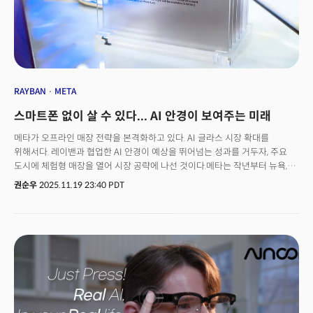
인간의 행동 영역까지 확장하고 있다는 설명이다.
RAYBAN
META
스마트폰 없이 살 수 있다... AI 안경이 보여주는 미래
메타가 오프라인 매장 전략을 본격화하고 있다. AI 글라스 시장 확대를
위해서다. 레이밴과 협업한 AI 안경이 예상을 뛰어넘는 성과를 거두자, 주요
도시에 체험형 매장을 열어 시장 공략에 나선 것이다.메타는 작년부터 뉴욕,
로스앤젤레스, 라스베가스 등에 팝업 스토어를 잇달아 오픈했다. 메타는 지난
권순우
2025.11.19 23:40 PDT
14일(현지시간) 뉴욕 맨해튼 매장은 5번가 한복판에 매장을 오픈했다. 2층
건물 전체를 파란색으로 칠하고 레이밴 AI 안경 이미지를 새겨 넣었다. 메타의
오프라인 전략은 단순 판매를 넘어 '경험'에 초점을 맞추고 있다. 매장 내부는
스케이트보드 테마로 꾸며져 있으며, 전신 거울과 무료 커피·쿠키 제공 코너,
안경 케이스 각인 서비스 등을 갖췄다.매트 제이콥슨 메타 AI 웨어러블
부사장은 월스트리트저널(WSJ)과의 인터뷰에서 "고객들이 매장에서 사진을
찍고 친구들과 시간을 보내길 원한다"며 "효율적인 판매 공간이 아닌,
사람들이 머물고 싶어 하는 공간을 만들고자 했다"고 설명했다. 매장 입지도
전략적이다. 선정했다. 뉴욕은 5번가, 라스베가스는 윈 호텔, LA는 멜로즈