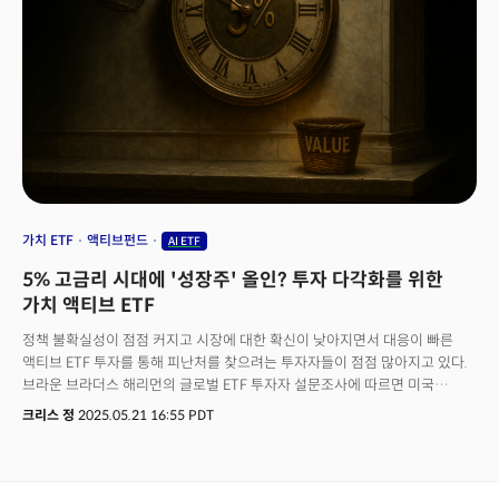
애플리케이션을 사용하는 기업 비율은 11%에서 42%로 급증할 전망이다.
가치 ETF
액티브펀드
AI ETF
5% 고금리 시대에 '성장주' 올인? 투자 다각화를 위한
가치 액티브 ETF
정책 불확실성이 점점 커지고 시장에 대한 확신이 낮아지면서 대응이 빠른
액티브 ETF 투자를 통해 피난처를 찾으려는 투자자들이 점점 많아지고 있다.
브라운 브라더스 해리먼의 글로벌 ETF 투자자 설문조사에 따르면 미국
투자자의 무려 97%가 ETF 투자를 확대할 것이라 답했고 이 중 78%가 시장
크리스 정
2025.05.21 16:55 PDT
변동성에 대응하기 위해서 액티브 ETF의 노출을 늘릴 것으로 전망했다.
트럼프 행정부의 관세 정책이 거시경제에 거대한 불확실성을 내포하면서
보수적인 투자자들의 두려움은 더 크다. 실제 미국이 관세 정책을 도입한 이후
시장은 '매그니피센트 7'의 성장주 중심으로 급격한 주가 하락이 발생했고