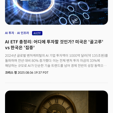
AI 투자
AI 인프라
AI ETF
AI ETF 총정리: 어디에 투자할 것인가? 미국은 '골고루'
vs 한국은 '집중'
2024년 글로벌 벤처캐피털의 AI 기업 투자액이 1000억 달러(약 135조원)를
돌파하며 전년 대비 80% 증가했다. 이는 전체 벤처 투자 자금의 33%에
해당하는 규모로 AI가 단순한 기술 트렌드를 넘어 경제 전반의 성장 동력으로
자리잡았음을 보여준다. 빅테크 기업들의 AI 인프라 투자 규모는 더욱
크리스 정
2025.08.06 19:37 PDT
압도적이다. 마이크로소프트는 2025 회계연도에 AI 데이터센터 구축에
800억 달러를 투입할 예정이며 아마존은 1180억 달러, 알파벳은 850억
달러를 각각 계획하고 있다. 이들 4대 기업의 총 AI 관련 자본지출을 포함해
전체 산업의 AI 지출은 4000억 달러를 넘어설 것으로 예상된다.AI 관련
투자가 식지않고 더 가속화되고 있는 배경에는 AI 기술의 실용화에 있다.
글로벌 리더십을 가지고 있는 기술 기업의 49%가 이미 AI를 핵심 전략에
통합했으며 40%는 제품과 서비스에 AI를 내장한 것으로 나타났다. 또한
2025년 전체 IT 예산의 20%가 AI 분야에 할당될 것으로 예상되며 생성형 AI