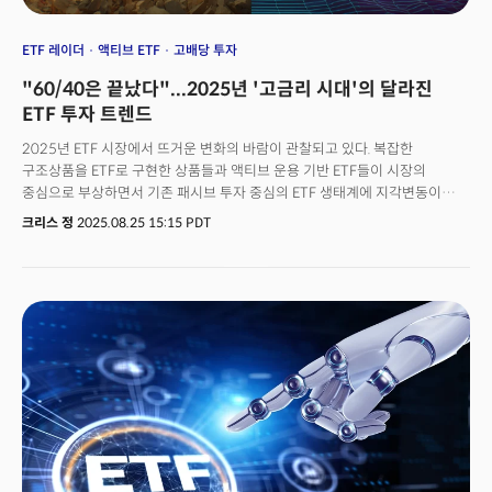
ETF 레이더
액티브 ETF
고배당 투자
"60/40은 끝났다"...2025년 '고금리 시대'의 달라진
ETF 투자 트렌드
2025년 ETF 시장에서 뜨거운 변화의 바람이 관찰되고 있다. 복잡한
구조상품을 ETF로 구현한 상품들과 액티브 운용 기반 ETF들이 시장의
중심으로 부상하면서 기존 패시브 투자 중심의 ETF 생태계에 지각변동이
일어나고 있는 것이다.칼라모스 자동조기상환 인컴 ETF(CAIE)는 출시 2개월
크리스 정
2025.08.25 15:15 PDT
만에 1억 3500만 달러를 유치하며 연 14.7% 예상 수익률을 제시했다.
JP모건의 액티브 하이일드 ETF(JPHY)는 출시 첫날 20억 달러 유입을 기록해
역대 최대 규모의 액티브 ETF 출시 사례가 됐다. 특히 패시브 투자의
상징이었던 뱅가드가 액티브 주식 선별 ETF 출시를 예고한 것은 업계 전반의
방향이 패시브에서 액티브로 전환되고 있음을 시사하는 신호로 평가된다.
이러한 변화의 배경에는 거시경제적 구조 변화가 자리하고 있다. 미국
기준금리가 5% 수준에서 장기 고착될 가능성이 높아지면서 전통적인
안전자산으로는 실질 수익률 확보가 어려워졌기 때문이다. 동시에 주식시장은
빅테크 7개 기업 중심의 극도로 편중된 구조를 보이고 있어 투자자들은
새로운 수익원과 정교한 리스크 관리 방법을 모색해야 하는 상황에 직면했다.