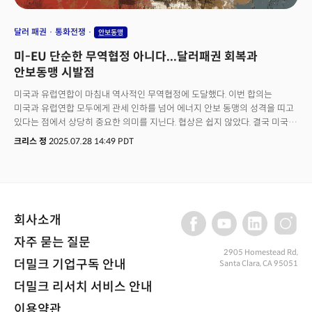
달러 패권
통화전쟁
안보동맹
미-EU 단순한 무역협정 아니다...달러패권 회복과
안보동맹 시발점
미국과 유럽연합이 마침내 역사적인 무역협정에 도달했다. 이번 합의는
미국과 유럽연합 모두에게 관세 인하를 넘어 에너지 안보 동맹의 성격을 띠고
있다는 점에서 상당히 중요한 의미를 지닌다. 협상은 쉽지 않았다. 결국 미국과
EU의 지도자가 직접 얼굴을 맞대고 논의한 끝에 겨우 합의를 끌어낼 수
크리스 정
2025.07.28 14:49 PDT
있었다. 도널드 트럼프 대통령과 우르줄라 폰데어라이엔 유럽연합
집행위원장이 7월 27일(현지시각) 스코틀랜드 턴베리에서 미-EU 무역협정에
도달했음을 발표했다. 협정에 따르면 EU는 향후 미국으로부터 7500억 달러
규모의 에너지를 구매하고 6000억 달러를 추가 투자하기로 합의했다.트럼프
대통령은 당초 유럽연합에 요구했던 30%의 관세를 무역협정 후, 15%로
회사소개
낮춘다고 발표했다. 그는 월요일 추가 브리핑에서 "협상하지 않은 국가들에
대한 글로벌 기준 관세는 15-20% 수준이 될 것"이라고 밝히며 기존의 10%
자주 묻는 질문
기준 관세보다 상향 조정될 것임을 시사했다. 이는 사실상 미국과 전략적
2905 Homestead Rd,
파트너십을 맺은 국가와 그렇지 않은 국가 간 차별화를 더욱 명확히 한 조치로
더밀크 기업구독 안내
Santa Clara, CA 95051
볼 수 있다. 폰데어라이엔 위원장은 성명을 통해 "미국 에너지 제품 구매는
더밀크 리서치 서비스 안내
공급원을 다변화하고 유럽의 에너지 안보에 기여할 것"이라며 "러시아 가스와
석유를 상당량의 미국 LNG, 석유, 핵연료로 대체할 것"이라고 설명했다. 이는
이용약관