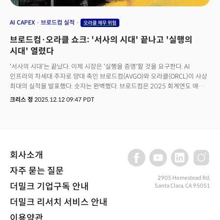
AI CAPEX
브로드컴 실적
오라클 재무 위험
브로드컴·오라클 쇼크: '서사의 시대' 끝나고 '실행의
시대' 열렸다
'서사의 시대'는 끝났다. 이제 시장은 '실행을 증명'할 것을 요구한다. AI
인프라의 차세대 주자로 양대 축인 브로드컴(AVGO)와 오라클(ORCL)이 사상
최대의 실적을 발표했다. 숫자는 완벽했다. 브로드컴은 2025 회계연도 매출
640억 달러로 전년 대비 24%의 성장을 기록했고 AI 반도체 매출만 200억
크리스 정
2025.12.12 09:47 PDT
달러로 65%의 성장을 기록했다. 향후 18개월 납품 예정인 주문 잔고만
730억 달러다. 오라클은 클라우드 인프라 매출이 52% 증가했고 미이행 계약
잔고(RPO)는 무려 1380억 달러를 달성했다.하지만 브로드컴 주가는 4.92%
하락했고, 오라클은 6개월 최저치로 급락했다. 시장의 요구에 완벽하게
부합하는 실적에도 주가는 급락했다. 이는 AI 관련 섹터 전반에 상당한
회사소개
충격파를 보냈다. 무엇이 문제였을까? 이번 실적 발표가 던진 가장 중요한
신호는 AI 투자의 패러다임 전환이다. 2023년부터 2024년까지 시장은 "AI가
자주 묻는 질문
모든 것을 바꿀 것"이라는 서사(narrative)만으로 기업 가치를 정당화했다.
2905 Homestead Rd,
엔비디아와 같은 기업들은 기대와 실적이 부합했지만 많은 기업들이 미래
더밀크 기업구독 안내
Santa Clara, CA 95051
수익에 대한 확신 없이도 밸류에이션이 폭등했다. 하지만 2025년 말, 시장은
더밀크 리서치 서비스 안내
질문을 바꾸고 있다. 기업들이 하나같이 말하는 "AI 투자는 정말로 수익으로
전환되는가?"를 묻고 있다. 최근 월스트리트 애널리스트들이 이들의 주가
이용약관