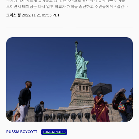
투자심리가 빠르게 얼어붙고 있다. 전국적으로 확진자가 늘어나는 추이를
이사회는 전략적 대안에 대한 철평가를 승인했다”며 "팬들에게 최상의
보이면서 베이징은 다시 일부 학교가 개학을 중단하고 주민들에게 5일간
서비스를 제공하고 맨체스터 유나이티드가 현재와 미래에 클럽이 성장할 수
재택을 명령하는 등 코로나 봉쇄 조치가 다시 시작됐다. 이는 중국 경제 재개에
크리스 정
2022.11.21 05:55 PDT
있는 기회를 극대화하기 위해 모든 옵션을 검토할 것이다"고 밝혔다.
대한 기대로 강력한 랠리를 시작하던 중국 증시에 충격으로 다가왔다. 글로벌
증시는 홍콩증시의 부진에 전반적으로 약세로 전환했고 투자자들은
안전자산을 찾아 도피를 시작하며 달러 강세를 촉발했다. 하그리브스
랜스다운(Hargreaves Lansdown) 수잔나 스트리터의 수석 시장 전략가는
"중국에서 코로나 확진 사례가 증가하고 규제가 새롭게 강화되면서 제조업
생산에 충격을 주고 원자재 수요를 압박할 것이란 우려로 금융시장이 감기에
걸렸다."고 평가했다.연준의 매파적인 기조 역시 시장에 부담으로 작용하는
가운데 이번 주 투자자들은 11월 연준의 통화정책 회의록에 주목할 것으로
전망된다. 지난 주말 라파엘 보스틱 애틀란타 연은 총재는 경제가 연착륙할 수
있도록 금리인상 속도를 1% 포인트 수준에서 늦추는 것을 선호한다고
말했다. 반면 수잔 콜린스 보스턴 연은 총재는 12월 75bp 금리인상을 포함해
여전히 강력한 긴축 기조가 필요하다는 견해를 되풀이했다. 이번 주는 미국의
추수감사절 연휴가 있는 주간으로 목요일(24일, 현지시각)은 휴장하며 금요일
(25일, 현지시각) 오후 1시(미 동부 표준시)에 조기 마감할 예정이다. 주목할
만한 경제 데이터로는 내구재 주문을 시작으로 신규 실업수당 청구와
미시건대의 소비자심리지수 등이 수요일(23일, 현지시각) 발표 예정이다.
RUSSIA BOYCOTT
FOMC MINUTES