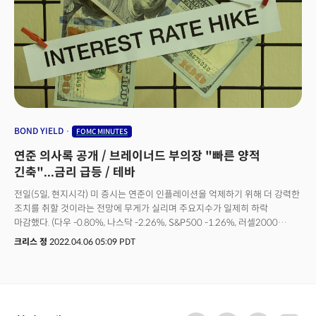
전환에 성공하는 모습을 보이기도 했다. 월가는 기술주들을 중심으로
대형주들의 수난시대가 한동안 지속될 것으로 전망했다. 하이타워의
수석투자전략가인 스테파니 링크(Stephanie Link)는 CNBC와의 인터뷰를
통해 "기술과 통신서비스가 지수에 여전히 과도한 비중을 차지하면서 가장 큰
타격을 받고 있다.정말 어려운 시기다. 불확실성이 너무 많아 1년 내내 고르지
못한 환경이 계속될 것이다"고 주장했다. 투자자들이 위험자산을 버리고
안전자산으로 향하면서 국채금리는 하락했다. 연준의 긴축기조가 완화될 수
있다는 기대와 함께 10년 만기 국채 수익률은 화요일 2.81%에서 목요일에는
2.75%로 낮아졌다. 연준의 정책금리를 민감하게 반영하는 2년물 수익률은
16bp가 하락한 2.46%를 기록, 연준의 향후 금리인상 속도에 대한 베팅이
BOND YIELD
FOMC MINUTES
완화되고 있음을 시사했다. 수요일(25일, 현지시각)은 기업 실적과 통화정책
연준 의사록 공개 / 브레이너드 부의장 "빠른 양적
측면에서 이번주의 하이라이트가 될 것으로 전망된다. 시장은 개장 전 딕스
스포팅 굿즈(DKS)와 장 마감 후 발표 예정인 스노우플레이크(SNOW)와
긴축"...금리 급등 / 테바
엔비디아(NVDA)의 실적을 통해 인플레이션 압력을 기업들이 어떻게 버티고
전일(5일, 현지시각) 미 증시는 연준이 인플레이션을 억제하기 위해 더 강력한
있는지 분석할 것으로 관측된다. 통화정책 측면에서 투자자들은
조치를 취할 것이라는 전망에 무게가 실리며 주요지수가 일제히 하락
연방공개시장위원회(FOMC)의 5월 통화정책 회의록에 주목할 것으로
마감했다. (다우 -0.80%, 나스닥 -2.26%, S&P500 -1.26%, 러셀2000
전망된다. 최근 라파엘 보스틱 애틀란타 연은 총재와 에스더 조지 갠자스시티
-2.36%)라엘 브레이너드 연준 부의장은 화요일 컨퍼런스에서 "인플레이션
연은 총재가 잇따라 완화 시그널을 보였다는 점에서 시장의 기대와 연준의
크리스 정
2022.04.06 05:09 PDT
압력을 완화하기 위해 금리를 연속으로 인상하고 양적 긴축 조치 역시
생각이 부합하는지 여부가 관건이 될 것이다.
이전보다 훨씬 강력하게 시행할 것."이라 강조했다. 연준에서 가장
비둘기파적인 인물로 해석되던 브레이너드 부의장의 매파적 발언은 시장에
충격으로 다가왔다. 그의 발언 이후 주식시장은 매도세가 가속화되었고 국채
수익률 역시 급등했다. 코메리카 웰스 매니지먼트의 존 린치(John Lynch)