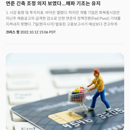
연준 긴축 조정 의지 보였다...매파 기조는 유지
1. 시장 동향 및 투자지표: 바닥은 열렸다. 하지만 개별 기업은 회복중시장은
지난주 채용공고의 급격한 감소로 인한 연준의 정책전환(Fed Pivot) 기대를
지켜내지 못했다. 7일(현지시각) 발표된 고용보고서가 예상보다 견고하게
나오면서 기대가 상쇄됐기 때문이다. 시장의 모멘텀 역시 손실을 겪었다.
크리스 정
2022.10.12 15:06 PDT
흔하지 않은 이틀 연속 종목의 90%이상이 거래량을 동반한 상승세가 꺾인
것이다. 50% 수준까지 하락했던 11월 연준의 75bp 금리인상 가능성은 다시
80% 수준으로 복귀하며 또다른 자이언트 스텝이 확실시 되는 상황이다.
시장은 이번주 예정된 소비자물가지수(CPI)에 주목할 것이다. 생산자물가지수
(PPI)가 세달만에 처음으로 다시 상승세로 전환하며 인플레이션의 고착화
가능성이 커졌다는 점에서 쉽지 않은 시장환경이 재개될 것으로 전망된다.
올해 새로운 저점이 만들어졌다는 점에서 CPI에 따라 하락세가 가속화될
가능성이 높아졌다. BofA에서 제시하는 S&P500의 저점 가능 지역은
3200~3400 지역이다. 피보나치 환급 레벨의 50%~61.8%이며 팬데믹
이전의 고점, 그리고 많은 거래량과 함께 가격변화가 많이 일어났던 지역이다.
CPI 데이터와 3분기 기업들의 실적 및 전망에 따라 달라지겠지만 단기적인
회복랠리를 시사하는 긍정적인 지표도 눈에 띈다. 가장 주목을 받는 것은
초위험자산과 안전자산과의 괴리를 보여주는 하이일드 스프레드의 둔화다.
하이일드 스프레드는 올해 한번도 고점을 낮추는 모습을 보이지 않았으나
6월의 저점과 10월의 저점에는 고점이 낮아졌다. 이는 위험자산에 대한
투자심리가 6월보다 개선이 되고 있다는 시그널로 인식된다. 개별 기업들의
퍼포먼스 역시 6월 저점을 기록했을 당시보다 개선됐다. 52주 저점을 기록한