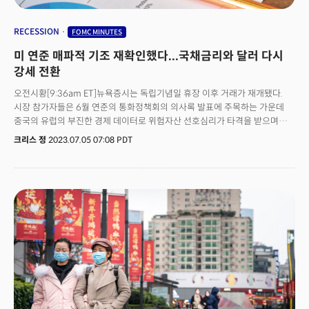
RECESSION
FOMC MINUTES
미 연준 매파적 기조 재확인했다...국채금리와 달러 다시
강세 전환
오전시황[9:36am ET]뉴욕증시는 독립기념일 휴장 이후 거래가 재개됐다.
시장 참가자들은 6월 연준의 통화정책회의 의사록 발표에 주목하는 가운데
중국의 유럽의 부진한 경제 데이터로 위험자산 선호심리가 타격을 받으며
하락 출발했다. (다우 -0.43%, S&P500 -0.34%, 나스닥 -0.24%)
크리스 정
2023.07.05 07:08 PDT
자산시장동향[9:41am ET]핵심이슈: 미 연방공개시장위원회(FOMC) 6월
정례회의 의사록 공개. 시장은 금리동결의 이유와 향후 금리인상 기조에 대한
단서를 찾을 것으로 전망 / 중국을 비롯해 유럽의 경기 선행지표인
구매관리자지수(PMI)가 모두 예상보다 빠른 경기 둔화를 시사하면서 글로벌
경기침체 우려 심화 / 미국 구매관리자지수 및 공장주문 발표. 금리동향: 미
국채금리는 글로벌 경제의 둔화 징후에 미국 경제 데이터를 기다리며 혼조세.
10년물 국채금리는 3.86%로 상승. 연준의 정책금리를 민감하게 반영하는
2년물 국채금리는 4.90%로 소폭 하락. 달러는 데이터를 기다리며 보합세.
상품동향: 국제유가는 부진한 중국과 유럽의 경제 데이터에 하락했으나
시장을 지원하겠다는 사우디와 러시아의 결의 이후 상승 전환. 귀금속은 달러
약세에 상승 전환. 구리는 글로벌 경기 둔화 우려가 유지되며 하락. 중국,
제조업에 이어 서비스도 빠르게 둔화[10:43am ET]중국의 6월 공장활동이