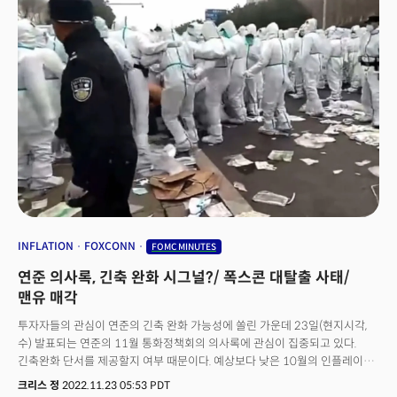
[2:23pm ET]미 연방공개시장위원회(FOMC)의 5월 의사록에 따르면 6월
회의에 참석해 "위원회 대다수가 올해 최소 두 번 이상 금리를 더 인상하는
단서를 제공할 FOMC 의사록 / 미 하원은 공화당 내의 분열로 100년만에
추가 금리인상을 두고 연준 내에서 의견이 갈린 것으로 나타났다. 24일
것이 적절하다고 보고있다."며 "인플레이션 압력이 계속 높아지고 있어 2%
처음으로 하원 의장을 선출하지 못하며 마비.금리와 달러: 미 국채금리는
(현지시각) 발표된 5월 의사록에 따르면 "일부 참가자들은 경제가 현 상태로
목표까지 낮추는 과정이 험난할 것."이라 전망한바 있다. 연준의 기조가 더
연준의 12월 정책회의 의사록을 기다리며 하락 전환. 달러 역시 금리 정점에
유지된다면 추가 정책 강화가 필요하지 않을 수 있다."고 언급한 반면 "다른
제한적인 정책으로 향하면서 경제 전망 역시 신용의 악화로 인해 완만한
대한 기대가 작용하며 하락 전환.상품동향: 국제유가는 중국의 경기재개에도
일부 참가자들은 인플레이션을 2%로 되돌리는 것이 예상보다 더딜 수 있다는
경기침체가 예상된다는 반응이다. 시장은 더 제한 적인 정책과 침체를 예고한
글로벌 경기 침체에 대한 우려가 투자심리를 압박하며 급락하며 2주 최저치.
우려에 추가 금리인상이 필요하다."는 입장을 표명한 것으로 나타났다. 특히
연준 의사록에 미 국채금리와 달러가 동반 상승하는 등 금융환경이 더
금은 달러 약세에 강세. 구리는 글로벌 수요 둔화 우려로 하락.제조업은 둔화,
"여기까지 왔으니 향후 데이터를 살펴보고 신중해야 한다."는 비둘기파적인
타이트해지는 모습을 연출했다. 마감시황[4:07pm ET]뉴욕증시는 연준의
고용은 여전히 활활[10:45am ET]미국의 제조업이 2008년 이후 가장
의견이 있었으나 많은 참가자들이 여전히 강력한 고용시장과 높은 물가 상승
매파적인 성향이 드러난 6월 통화정책회의 의사록으로 인해 국채금리와
가파른 위축을 기록했다. 공급관리자협회(ISM)의 12월 제조업
압력에 금리가 계속 올라야 한다는 주장을 펼친 것으로 밝혀졌다. 중국 위안화
달러가 모두 강세를 보이면서 일제히 하락 마감했다. (다우 -0.38%, S&P500
구매관리자지수(PMI) 2개월 연속 경기 위축을 기록했다. 2022년 한 해에만
약세는 경기 둔화 시그널[3:55pm ET]최근 중국 전역에서 코로나 확진자가
-0.20%, 나스닥 -0.18%)
10.4포인트가 하락해 금융위기 이후 가장 큰 폭의 하락세를 기록했다. 반면
지난주에만 6500만명으로 증가하는 등 경제회복을 위협함에 따라 위안화가
고용시장은 여전히 타이트한 수급 불균형을 유지하는 것으로 나타났다. 11월
올해 최저치를 기록했다. 역외 외안화는 24일(현지시각) 현재 지난 12월 이후
채용공고는 시장의 모든 전망보다 높은 1046만건으로 고용주의 수요가 인력
가장 낮은 수준인 달러대비 7.07을 돌파하며 약세를 지속했다. 위안화의
공급을 훨씬 압도하는 추세가 계속되고 있음을 시사했다. 이는 결과적으로
약세는 중국 경제의 약세를 의미한다는 평가가 힘을 얻으며 글로벌 경제
임금 상승 압력을 가해 인플레이션을 자극하고 연준의 긴축 기조를 강화할
INFLATION
FOXCONN
FOMC MINUTES
회복에 대한 우려가 커지고 있다. LPL파이낸셜은 "중국 당국이 미국과의
가능성으로 인식됐다. 연준 의사록[3:12pm ET]12월 연방공개시장위원회
지정학적 긴장과 높은 청년 실업률, 부채에 빠진 부동산 시장, 그리고 높은
연준 의사록, 긴축 완화 시그널?/ 폭스콘 대탈출 사태/
(FOMC)의 정례회의 의사록에 따르면 연준 위원들은 인플레이션에 대응하는
부채에 시름하는 지자체와 씨름하고 있는 사이 위안화의 약세는 원자재
연준의 노력이 금융시장의 낙관론으로 상황을 어렵게 할 수 있음을 경고하며
맨유 매각
시장과 중국 경제의 지속적인 취약성을 경고하고 있다."고 평가했다. 퀸시
매파적인 메시지를 발산했다. 연준은 2023년 하반기에 금리인하를 가격에
크로스비 LPL파이낸셜의 수석 글로벌 전략가는 "특히 중국경제가 코로나의
투자자들의 관심이 연준의 긴축 완화 가능성에 쏠린 가운데 23일(현지시각,
반영했지만 "대중의 오해로 나타난 금융환경의 완화는 물가 안정을 이루려는
또 다른 발발에 직면하면서 더 깊은 침체에 빠질 가능성이 커지고 있다."고
수) 발표되는 연준의 11월 통화정책회의 의사록에 관심이 집중되고 있다.
위원회의 노력을 복잡하게 할 것."이라 밝히며 인플레이션을 완화하겠다는
분석하며 중국 당국의 재정 부양 조치가 이루어져야 할 것으로 내다봤다.
긴축완화 단서를 제공할지 여부 때문이다. 예상보다 낮은 10월의 인플레이션
연준의 결의를 과소평가하지 말 것을 경고했다.마감시황[4:05pm ET]
마감시황[4:29pm ET]뉴욕증시는 부채한도 협상이 교착상태에 빠지며
수치가 연준의 금리인상 기조를 완화할 것이란 기대가 커졌다. 하지만 연준의
뉴욕증시는 중국의 경기 부양 기대에도 2008년 이후 최악의 부진을 보이는
크리스 정
2022.11.23 05:53 PDT
다우지수가 4일 연속 하락세를 보이는 등 부진을 보였다. 특히 잠재적 디폴트
매파적 발언이 이어지고 있어 의사록을 통해 이런 기조가 그대로 드러날지