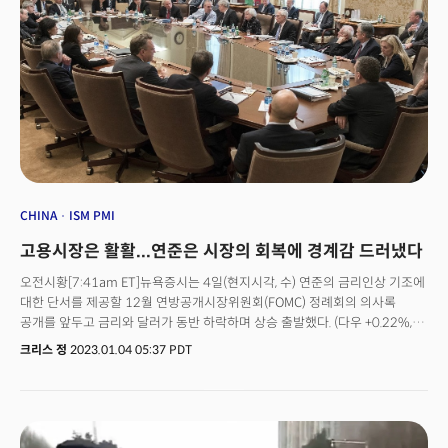
상승. 금은 달러 약세와 안전자산 선호심리로 상승 전환. 구리는 글로벌
공장주문이 예상보다 크게 하락했다. 미 상무부가 발표한 5월 공장주문은
경기침체 우려가 유지되며 1.5% 하락. 달러인덱스 3월 이후 최고...변동성
예상치였던 0.8% 상승을 하회한 0.3%로 미국 경제의 11%를 차지하는
지수는 20 돌파[10:11am ET]달러인덱스가 5월 이후 초강세를 보이며
제조업의 위축을 시사했다. FOMC 의사록, "이전보다 느리지만 추가 긴축
103.74로 상승해 3월 이후 최고치를 기록했다. 달러화는 유로화의 약세와
필요하다"[2:32pm ET]15개월의 가파른 금리인상 사이클에 쉼표를 찍은
연준의 매파적인 메시지에 5월 이후 1.9%가 상승하며 3개월 만에 처음으로
연준이 올해 추가 금리인상 가능성을 재확인했다. 6월 FOMC 정례회의
월간 상승세를 기록했다. 한편 부채한도 이슈가 시장의 불안심리를
의사록에 따르면 "대부분의 위원들이 금리를 현수준(5.00~5.25%)으로
이끌어내며 변동성 지수가 5월 4일(현지시각) 이후 처음으로 20일 넘어섰다.
유지하는 것이 적절하다고 판단했다."며 금리 동결 결정에 압도적인 동의가
CBOE 변동성 지수(VIX)는 시장의 '공포지수'로 널리 알려진 지표로 S&P500
있었음을 시사했다. 그럼에도 연준은 향후 추가 금리인상의 가능성을
지수의 옵션 가격에 기초하여 향후 30일간의 시장 변동성에 대한 시장
배제하지 않았다. 의사록에 따르면 거의 모든 위원들이 추가 인상이 적절할
기대치를 의미한다. 매카시 하원의장, "디폴트 없을 것"[12:38pm ET]케빈
것이라 보았으며 그 이유로 지난 12월 이후 거의 변화가 없는 근원물가와
매카시 하원의장이 백악관과의 부채한도 협상이 난관을 겪고 있지만 "우린
CHINA
ISM PMI
강력한 고용시장을 꼽았다. 실제 연준이 선호하는 인플레이션 데이터인
디폴트하지 않을 것."이라며 자신감을 드러냈다. 그는 "솔직히 말해 우린
개인소비지출(PCE) 근원물가는 5월에도 4.6%가 오르며 올해 내내 거의
고용시장은 활활...연준은 시장의 회복에 경계감 드러냈다
작년보다 지출을 줄여야 하지만 민주당이 이를 포기하지 못하는 것은 우리
변화가 없어 인플레이션의 고착화 우려는 더 커졌다는 평이다. 이 외에도
잘못이 아니다."라며 민주당을 비난했다. 부채한도 협상이 교착상태를
여전히 한 명당 거의 2개의 일자리가 유지되고 있는 타이트한 고용시장 역시
오전시황[7:41am ET]뉴욕증시는 4일(현지시각, 수) 연준의 금리인상 기조에
이어가고 잠재적 디폴트가 가능한 'X-데이트'가 다가오고 있지만 여전히
문제로 꼽혔다. 수요를 억제해 인플레이션에 대항하려면 제한적인 정책이 더
대한 단서를 제공할 12월 연방공개시장위원회(FOMC) 정례회의 의사록
월가는 곧 해결될 것이란 전망이다. 월가 투자 리서치 회사 에드워드 존스는
오래 유지되어야 한다는 컨센서스가 생기고 있는 것으로 관측된다.연준 내
공개를 앞두고 금리와 달러가 동반 하락하며 상승 출발했다. (다우 +0.22%,
"협상이 교착상태에 빠진 것처럼 보이지만 의회는 디폴트 직전에는 합의에
의견 불일치 감지됐지만 더 많은 조치에는 동의[2:58pm ET]6월 회의에서
S&P500 +0.29%, 나스닥 +0.50%)투자심리 개선에 일조한 것은 중국이었다.
크리스 정
2023.01.04 05:37 PDT
도달하는 경향이 있다."며 약간의 혼란과 드라마가 펼쳐질 것이라 전망했다.
대부분의 참석자들은 정책금리를 동결하는데 동의했지만 일부는 25bp
중국 규제 당국이 부동산 개발업자에대한 추가 지원책을 고려하면서 중국
한편 시장의 믿음에도 국채시장은 잠재적 디폴트에 대한 공포심리를
인상이 필요하다는 의견도 피력했다. 추가 금리인상이 필요하다고 주장한
기업들은 일제히 강력한 상승세를 보였다. 특히 알리바바는 당국이 자회사인
드러냈다. 블룸버그에 따르면 재닛 옐런 재무장관이 잠재적 디폴트 가능
위원들은 여전히 타이트한 노동시장과 인플레이션의 고착화를 우려한 것으로
앤트그룹의 자금 조달 계획을 승인하면서 급등했다. 자산시장동향[7:48am
날짜로 제시한 6월 1일(현지시각) 만기되는 초단기 국채의 수익률은 7%를
관측된다.그럼에도 대다수는 올해 더 많은 긴축이 필요하다는 것에 동의한
ET]핵심이슈: 경기 선행지표로 인식되는 ISM 제조업 PMI 지표와 고용시장의
넘어서며 전일에 이어 폭락세를 이어갔다. 미 연준, 추가 금리인상에 의견 분분
것으로 나타났다. 실제 파월 의장은 스페인중앙은행(BOS)이 주최한 마드리드
완화 여부를 보여줄 JOLTs 채용공고 및 이직률 현황 / 금리인상 기조에 대한