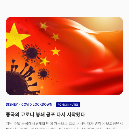
제조업과 고용주 수요가 인력 공급을 압도하는 타이트한 고용시장이 연준의
날짜를 앞둔 초단기 국채금리는 7%를 돌파하는 등 채권시장의 극심한
여부가 관건이다. 메리 데일리 샌프란시스코 연은 총재를 비롯해 일부
긴축 기조를 강화할 수 있다는 우려로 상당한 변동성을 보였지만 3대 지수는
변동성을 시사했다. (다우 -0.77%, S&P500 -0.73%, 나스닥 -0.61%)
위원들이 금리인상 속도를 늦출 수 있음을 시사하고 있지만 여전히 연준의
모두 소폭 회복하며 마감했다. (다우 +0.40%, S&P500 +0.75%, 나스닥
최종금리에 대한 전망은 분분한 상황이다. 크레이그 얼람(Craig Erlam)
+0.69%)12월 FOMC 의사록은 연준 위원들의 매파적인 기조를 그대로
오안다 수석 시장 분석가는 "연준의 의도를 성급하게 미리 단정했던
드러냈다는 평이다. 연준 위원들은 금융시장의 완화가 인플레이션에
투자자들은 연준이 최종금리 전망을 낮추거나 긴축을 완화할 것이란 단서를
대응하려는 연준의 노력을 복잡하게 할 수 있다는 경고와 함께 이례적으로
찾길 원할 것"이라며 시장이 연준의 긴축 완화 시그널에 주목할 것으로
매파적인 기조를 드러냈다.
전망했다. 쏟아지는 경제 데이터 역시 시장의 이목을 끌 것으로 관측된다.
유로존 경제가 침체에 빠졌음을 보여주는 제조업과 서비스 지수가 발표됐지만
예상보다 긍정적인 지표로 지역 경제의 침체가 완화될 수 있다는 잠재적
희망을 보여줬다는 평이다. 다만 이미 경기침체에 진입한 것으로 평가받는
영국의 경제는 침체가 2023년까지 악화될 수 있다는 전망이다. 미국의 경제
데이터도 시장의 주목을 받고있다. 신규주택 판매는 무너지는 주택시장의
붕괴 속도에 대한 단서를 줄 것으로 보이고 신규 실업수당 청구는 연준이
주목하는 타이트한 고용시장에 대한 가장 빠른 신호를 줄 것으로 전망된다.
대표적인 경기 선행지수로 인식되는 구매관리자지수(PMI)와 내구재 주문
역시 미국의 경기침체 가능성에 대한 단서를 제공할 것이다. 국제유가는
유럽연합이 러시아산 석유에 배럴당 65달러에서 70달러 수준의 가격
상한선을 부과하는 제재를 논의하면서 하락했다. 한편 카타르 월드컵의
DISNEY
COVID LOCKDOWN
FOMC MINUTES
열기가 높아지는 가운데 영국의 대표 축구팀인 맨체스터 유나이티드(MANU)
중국의 코로나 봉쇄 공포 다시 시작됐다
의 오너인 글레이저 가문이 축구팀 매각을 시사, 개장 전 거래에서 급등했다.
아브람 글레이저(Avram Glazer)와 조엘 글레이저(Joel Glazer) 맨유 공동
지난 주말 중국에서 6개월 만에 처음으로 코로나 사망자가 연이어 보고되면서
회장 겸 이사는 성명을 통해 “구단의 성공 역사를 계속 이어나가기 위해