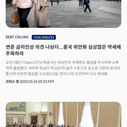
예상보다 빠르게 둔화되면서 세계에서 두 번째로 큰 경제에 대한 우려가
커지고 있다. 차이신 제조업 구매관리자지수(PMI)에 따르면 6월 공장활동은
5월 50.9에서 50.5로 하락해 경기 위축의 경계에 선 것으로 나타났다. 중국
국가통계국이 발표한 공식 제조업 PMI는 이미 49.0으로 하락해 경기
위축영역으로 진입했다는 점에서 중국의 제조업 침체는 이제 확실시 되고
있다는 평이다. 제조업의 둔화에 이어 5일(현지시각) 발표된 서비스 활동 역시
부진했다. 차이신 서비스 PMI 지표는 5월 57.1에서 6월 53.9로 완화되며
DEBT CEILING
FOMC MINUTES
5개월 만에 가장 느린 속도의 확장세를 기록했다. 로이터는 이에 중국의
연준 금리인상 의견 나뉜다...중국 위안화 심상찮은 약세에
비즈니스 활동과 신규 주문이 모두 5월보다 눈에 띄게 둔화됐다고 평가했다.
특히 경제 둔화의 원인으로 가파른 디플레이션과 높은 청년 실업률 및 부진한
주목하라
해외 수요가 영향을 끼쳤다고 분석했다. JP모건, 영란은행 금리 7%..."심각한
오전시황[7:08am ET]뉴욕증시는 워싱턴의 부채한도 협상을 주시하며 소폭
경기침체 올 위험 커"[11:01am ET]중국에 이어 유럽의 성장 역시 가파른
하락 출발했다. 재무부 현금이 약 600억 달러 수준으로 감소한 가운데 로이터
둔화세가 관측됐다. 특히 유럽의 경제엔진으로 인식되는 독일의 서비스 부문
통신에 따르면 협상을 수요일(24일, 현지시각) 오전부터 다시 재개될
성장세가 5개월 연속 하락한 제조업의 심각한 위축에 이어 지난 5월 13개월
예정이다. 한편 유럽은 영국의 예상보다 높은 인플레이션과 중국의
최고치였던 57.2에서 6월에는 54.1로 떨어졌다. 독일의 부진이 예상 밖은
크리스 정
2023.05.24 05:23 PDT
경기둔화에 반응하며 2개월 만에 최대 손실을 기록했다. (다우 -0.38%,
아니라는 평이다. 이미 프랑스를 시작으로 이탈리아와 스페인이 한 달 전부터
S&P500 -0.35%, 나스닥 -0.30%)자산시장동향[8:15am ET]핵심이슈:
모멘텀을 잃기 시작했고 실제 서비스와 제조업을 모두 포함하는 복합 PMI
부채한도 협상이 교착상태에 빠지며 시장 우려 증가 / 미 연방공개시장위원회
지표는 5월 53.9에서 6월 50.6으로 5개월 만에 최저치를 기록했다. 그
(FOMC) 5월 정례회의 의사록 공개 / 플로리다 주지사인 론 디샌티스 2024년
중에서도 영국의 침체 가능성은 위험한 수준이다. JP모건은 가파르게 치솟고
대선 출마 발표 예정.금리동향: 미 국채금리는 안전자산 선호심리가 커지며
있는 물가를 제어하기 위해 영란은행(BOE)이 금리를 7%까지 인상할
하락 전환. 10년물 국채금리는 3.66%로 하락. 달러는 유로의 강세 전환에
가능성이 높아지고 있어 이로 인해 "경착륙을 촉발할 위험이 커지고 있다."고
약세. 상품동향: 국제유가는 드라이빙 시즌을 맞아 오일 재고량의 감소와
평가했다. 미 공장주문은 예상보다 부진...제조업 침체 반영[11:27am ET]높은
사우디의 추가 감산 위협에 상승 유지. 브렌트유는 배럴당 77.9 달러로 1.38%
금리와 비용이 공장들을 압박하는 가운데 상품 수요의 부진이 심화되면서 5월