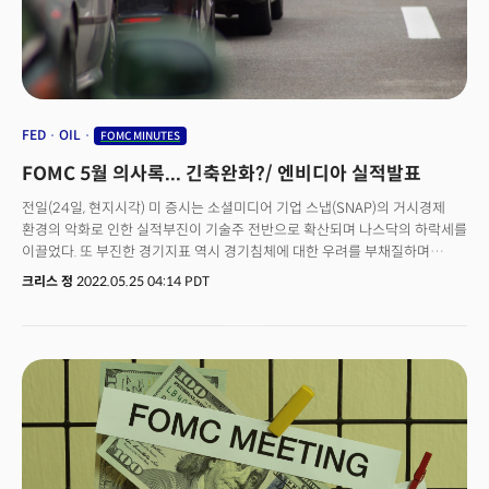
어디까지 향할 것인가에 대한 우려가 커지는 모습이다. 경기침체의 가능성이
투자심리를 짖누르는 가운데 시장은 연준의 7월 통화정책 회의록에 주목할
것으로 전망된다. 캐롤 콩 호주 커먼웰스 은행의 투자 전략가는 "FOMC
회의록이 매파적 성향을 보일 것으로 예상한다."며 "FOMC가 7월 100bp
금리인상을 고려했다는 발언이 나와도 놀라지 않을 것."이라 발언했다. 한편
시장은 글로벌 경제의 침체 가능성에 더 포커스를 맞추고 있다. 중국 증시는
예상보다 빠르게 둔화되는 경제를 부양하기 위해 리커창 총리가 6개 주요
FED
OIL
FOMC MINUTES
성의 관리들에게 친성장 정책을 주문하면서 부양책에 대한 기대로 상승했다.
FOMC 5월 의사록... 긴축완화?/ 엔비디아 실적발표
반면 유럽은 영국이 40년만에 두 자릿수의 인플레이션 지표를 받아들면서
이익의 일부를 되돌렸다. 수요일 증시는 월마트와 홈디포에 이어 또 다른 대형
전일(24일, 현지시각) 미 증시는 소셜미디어 기업 스냅(SNAP)의 거시경제
소매업체인 타겟(TGT)과 로우스(LOW)의 실적에 주목할 것으로 예상된다.
환경의 악화로 인한 실적부진이 기술주 전반으로 확산되며 나스닥의 하락세를
전반적으로 시장은 글로벌 경제의 침체 우려에 유가는 하락하고 달러는
이끌었다. 또 부진한 경기지표 역시 경기침체에 대한 우려를 부채질하며
강세를 유지했다. 경제 데이터 측면에서 7월의 소매판매 지수는 경기침체의
증시가 약세를 면치 못했다. (다우 +0.15%, 나스닥 -2.35%, S&P500
크리스 정
2022.05.25 04:14 PDT
우려 속 미국의 소비자들이 물가상승에 어떻게 대응하고 있는지에 대한
-0.81%, 러셀2000 -1.56%) 스냅의 어닝 쇼크는 '디지털 광고'로 매출을
단서를 제공할 것으로 전망된다.
만들어내는 나스닥 기술주들의 동반침체를 야기했다. 스냅은 무려 43%가
폭락했고 디지털 광고에 매출의 상당부분을 의존하는 구글 알파벳(-4.95%)과
메타(-7.62%), 핀터레스트(-23.64%) 등이 충격을 받았다. 광고 회사인
옴니콤(-8.42%)과 트레이드 데스크(-18.51%)도 동반 침체를 보였고 광고
감소로 인한 여행 수요 둔화 우려로 카니발(-10.30%), 디즈니(-4.01%),
델타항공(-5.82%) 등 여행, 레저, 항공 업체등이 함께 약세로 전환했다. 하지만
오후로 접어들면서 저가 매수세가 유입됐고 유틸리티와 필수소비재, 부동산
등 경기방어주가 압도적인 퍼포먼스를 보이며 다우산업평균지수는 상승