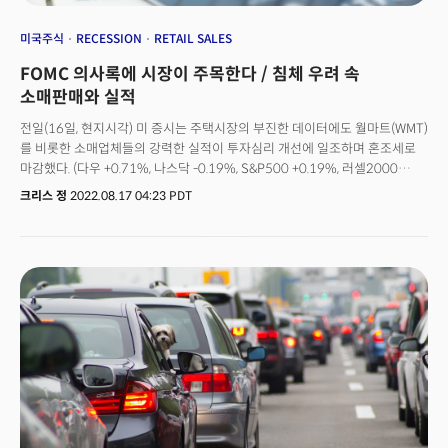
기업들의 비율은 6월 당시보다 줄어들며 더 많은 개별 기업들이 저점을
벗어나 회복을 만들어내고 있음을 시사했다.
미국주식
RECESSION
RETAIL SALES
FOMC 의사록에 시장이 주목한다 / 침체 우려 속
소매판매와 실적
전일(16일, 현지시각) 미 증시는 주택시장의 부진한 데이터에도 월마트(WMT)
를 비롯한 소매업체들의 강력한 실적이 투자심리 개선에 일조하며 혼조세로
마감했다. (다우 +0.71%, 나스닥 -0.19%, S&P500 +0.19%, 러셀2000
-0.04%)미국 주식시장은 최근 인플레이션이 정점에 도달했다는 신호와 함께
크리스 정
2022.08.17 04:23 PDT
5주 연속 상승세를 기록중이다. 특히 2분기 어닝시즌에서 5개의 기업 중
4개가 전망을 뛰어넘는 놀라운 실적을 발표하면서 상승 모멘텀이 유지됐다.
하지만 우려는 여전히 남아있다. 블룸버그에 따르면 유럽의 에너지 위기로
인한 경기침체 가능성은 이제 50%를 넘어가고 있고 회복세를 보이던 중국의
경제는 다시 휘청이고 있다. 미국 경제 역시 최근 일부 지역의 기업활동이
급격하게 둔화되는 모습을 보여 우려를 자아내고 있다. 수요일(17일,
현지시각) 미 증시는 글로벌 경기침체 우려가 강해지면서 약세로 출발했다.
다우존스30산업평균지수 선물은 159포인트(0.47%)가 하락한 3만
3958포인트를 기록했고 S&P500 선물은 0.66%, 나스닥 선물은 0.80%가
하락했다. 인플레이션의 정점 가능성에 시장이 환호했지만 연준의 계속되는
금리인상 기조는 여전히 위험요인이다. 연준이 미국의 경제 성장을
지원하기보다 인플레이션 대응에 주력하는 모습을 보이면서 긴축기조가