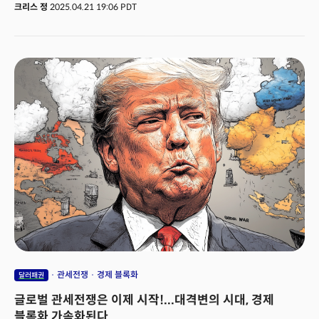
대통령의 발언이었다. 그는 제롬 파월 연방준비제도(연준) 의장의 해임
크리스 정
2025.04.21 19:06 PDT
가능성을 언급하며 즉각적인 금리인하를 압박했다. 하지만 이는 100년이
넘는 기간동안 독립성을 유지했던 연준에 대한 간섭으로 이해됐다. 시장은
이에 'Sell America'로 대답했다. 일반적으로 글로벌 금융시장의 불안정에
안전자산으로 인식되는 미국채와 달러는 더이상 투자자들의 선택을 받지
못했다. 제롬 파월의 해임 가능성이 제기되면서 시장은 이를 미국 통화정책의
불확실성으로 인식했다. 이안 리넨, BMO 캐피탈 미국 금리 전략책임자는
"미국 행정부가 경제 전망에 전례없는 수준의 불확실성을 이미 초래한
상황에서 파월의 해임 시도는 미국 자산에 대한 매도세를 촉발했다."며 월요일
시장의 혼란을 설명했다. 법률 전문가들은 대통령이 법적으로 연준의장을
쉽게 해임할 수 없다고 지적했고 파월 의장 역시 요청을 받더라도 사임하지
않을 것이라고 밝혔으나 시장의 우려는 가시지 않았다. 특히 워싱턴의
공격적인 무역 관세 정책이 경기침체 우려를 증폭시키고 있는 상황에서
연준의 통화정책에 대한 불확실성은 그대로 미국 자산에 대한 의구심으로
이어졌다. 미 국채는 월요일 하루에만 10년물 국채 수익률이 2% 가까이
급등하며 채권 가격이 급락, 안전자산으로써의 지위가 흔들리고 있음을
시사했다. 글로벌 기축통화이자 금융위기에 가장 안전한 자산으로 인식되는
'현금'인 달러의 위치는 더 초라해졌다. 달러 인덱스는 주요 10개국 통화 대비
약세로 전환했고 3년 만에 최저치로 하락했다. 반면 또다른 기축통화인
엔화는 지난해 9월 이후 가장 높게 올랐고 유로화 역시 3년 이상 만에
관세전쟁
경제 블록화
달러패권
최고치로 상승했다.
글로벌 관세전쟁은 이제 시작!...대격변의 시대, 경제
블록화 가속화된다