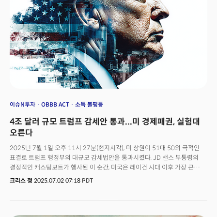
같은 안전하고 유동적인 자산으로 뒷받침되도록 요구하며, 은행들이 자체
스테이블코인을 발행할 수 있는 경로를 제공한다. 이 법안의 경우 미 국채에
대한 암호화폐 시장의 수요를 이끈다는 점에서 글로벌 금융시장의 패러다임을
전환하는 계기가 될 수 있다는 분석이다. 마지막으로 세 번째 법안인 중앙은행
CBDC 금지 법안은 연방준비제도의 중앙은행 디지털화폐(CBDC) 발행을
제한한다. 이는 디지털 화폐가 금융 시스템의 핵심 부분이 될 경우 당국이
시민과 기관의 활동을 통제하거나 감시할 수 있는 시나리오를 방지하기 위한
조치다.세 개의 암호화폐 법안이 승인을 앞두면서 월가는 기대에 찬 모습이다.
벤치마크 증권의 마크 팔머 애널리스트는 "법안이 통과될 경우 새로운
암호화폐 사용 사례를 포함해 기업의 적극적 도입과 기관 투자의 문을 열 수
있다"고 낙관론을 제시했다.
이슈N투자
OBBB ACT
소득 불평등
4조 달러 규모 트럼프 감세안 통과...미 경제패권, 실험대
오른다
2025년 7월 1일 오후 11시 27분(현지시각), 미 상원이 51대 50의 극적인
표결로 트럼프 행정부의 대규모 감세법안을 통과시켰다. JD 밴스 부통령의
결정적인 캐스팅보트가 행사된 이 순간, 미국은 레이건 시대 이후 가장 큰
규모의 세제개편을 현실화하며 역사적 전환점을 이루어냈다. 총
크리스 정
2025.07.02 07:18 PDT
1116페이지에 달하는 'OBBB(One Big Beautiful Bill Act)' 법안은 4조
7000억 달러의 세금감면과 1조 2000억 달러의 지출삭감을 담고 있다. 미국
역사상 최대 규모로 꼽히는 이법 법안은 단순한 세제조정을 넘어 미국 경제와
사회구조의 근본적 재편을 의미한다는 점에서 향후 거대한 변화의 시작이 될