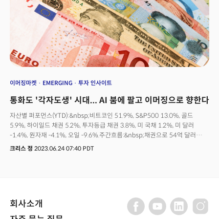
이머징마켓
EMERGING
투자 인사이트
통화도 '각자도생' 시대... AI 붐에 팔고 이머징으로 향한다
자산별 퍼포먼스(YTD):&nbsp;비트코인 51.9%, S&P500 13.0%, 골드
5.9%, 하이일드 채권 5.2%, 투자등급 채권 3.8%, 미 국채 1.2%, 미 달러
-1.4%, 원자재 -4.1%, 오일 -9.6%.주간흐름:&nbsp;채권으로 54억 달러
유입. 골드에서 10억 달러 유출. 주식에서 50억 달러 유출. 현금에서 139억
크리스 정
2023.06.24 07:40 PDT
달러 유출.알아두어야 할 큰 흐름1. 투자등급 채권: 12주 연속 자금 유입세.
2021년 10월 이후 가장 오랜 자금 유입세를 보이며 채권시장에서의
안전자산 선호 유지.2. 영국 주식: 24주 연속 자금 유출. 올해는 단 한번만
자금이 유입. 18개월로 기간을 확대해도 단 7주만 자금이 유입됐을 정도로
영국에 대한 침체 우려 심각.3. 유럽 주식: 15주 연속 자금 유출. 4. 중국 주식:
회사소개
16억 달러가 유출되며 2023년 2월 이후 가장 큰 자금 유출. 5. 기술주: 20억
달러가 유출되며 10주 만에 가장 큰 자금 유출. 6. 파이낸셜: 10억 달러가