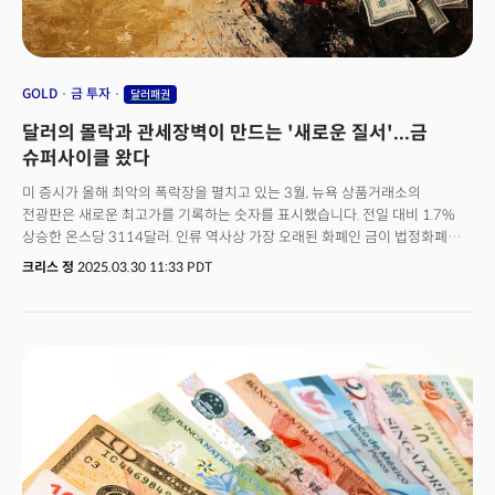
GOLD
금 투자
달러패권
달러의 몰락과 관세장벽이 만드는 '새로운 질서'...금
슈퍼사이클 왔다
미 증시가 올해 최악의 폭락장을 펼치고 있는 3월, 뉴욕 상품거래소의
전광판은 새로운 최고가를 기록하는 숫자를 표시했습니다. 전일 대비 1.7%
상승한 온스당 3114달러. 인류 역사상 가장 오래된 화폐인 금이 법정화폐와
디지털화폐의 가치가 몰락하고 있는 지금 다시 한번 그 가치를 증명하고 있는
크리스 정
2025.03.30 11:33 PDT
순간입니다.