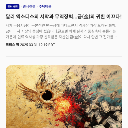
관세전쟁
주택버블
달러패권
달러 엑소더스의 서막과 무역장벽...금(金)의 귀환 이끄다!
세계 금융시장이 근본적인 변곡점에 다다르면서 역사상 가장 오래된 화폐,
금이 다시 시장의 중심에 섰습니다.글로벌 화폐 질서의 중심축이 흔들리는
가운데, 인류 역사상 가장 신뢰받은 자산인 금(金)이 다시 한번 그 진가를
입증하고 있습니다. 온스당 3,114달러—사상 최고치를 경신한 금값은 단순한
크리스 정
2025.03.31 12:19 PDT
숫자를 넘어 새로운 경제 패러다임의 시작을 알리는 신호탄입니다.미국
증시가 올해 최악의 폭락세를 기록하는 동안, 금은 왜 상승 궤도를 그리고
있을까요?트럼프 행정부의 강력한 보호무역 정책과 심화되는 글로벌
무역전쟁이 달러 패권을 근본적으로 위협하고 있는 지금, 세계 자본은 '궁극의
안전자산'을 향해 급속히 이동하고 있습니다.이번 밀키스레터에서는 현
시장의 구조적 변화와 투자 기회를 정밀하게 분석한 세 가지 핵심 이슈를 심층
분석합니다.