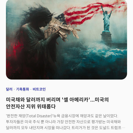
것이란 전망이다.트럼프와 공화당이 추진한 이번 법안 통과의 핵심 동력은
2017년 트럼프 1기 행정부가 도입한 감세조치(TCJA)가 올해 말로 만료될
위기에 처하면서 시작됐다. 백악관은 이를 "4조 달러 규모의 세금인상 방지"를
위한 조치라고 규정하며 정치적 당위성을 확보했다. 트럼프 대통령은 법안
통과 직후 "모든 미국인에게 이익이 되는 아주 훌륭한 법안"이라고 자평했다.
그러나 법안 통과 과정에서 나타난 공화당 내부의 균열은 향후 정치적
불안정성을 예고했다. 일론 머스크는 "미국을 파산으로 몰고갈 역겨운 낭비
법안"이라며 공개적으로 반대 입장을 표명했고, 공화당 온건파 의원들도
복지삭감의 정치적 부담을 우려했다.이 법안은 광범위한 세금 감면 조치를
비롯해 국경 보안 예산과 복지 개혁, 그리고 핵심 인프라 투자를 아우르는
포괄적인 예산 조정 패키지로 인식된다. 공화당은 이 법안을 통해 미국 경제의
성장을 촉진하여 가계 소득을 늘리고 '블루칼라 붐'을 일으킬 것으로
강조하지만 이번 감세안으로 인해 부유층의 세금 감면은 더 커지는 반면
저소득층은 메디케이드 등의 복지가 축소되면서 소득 불평등이 심화될 것이란
우려도 제기된다.
달러
기축통화
비트코인
미국채와 달러까지 버리며 '셀 아메리카'...미국의
안전자산 지위 위태롭다
'완전한 재앙(Total Disaster)'뉴욕 금융시장에 재앙과도 같은 날이었다.
투자자들은 미국 주식 뿐 아니라 가장 안전한 자산으로 평가받는 미국채와
달러까지 모두 내던지며 시장을 떠나갔다. 트리거가 된 것은 도널드 트럼프