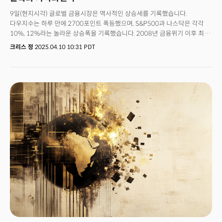
9일(현지시각) 글로벌 금융시장은 역사적인 상승세를 기록했습니다.
다우지수는 하루 만에 2700포인트 폭등했으며, S&P500과 나스닥은 각각
10%, 12%라는 놀라운 상승폭을 기록했습니다. 2008년 금융위기 이후 최대
규모의 일일 상승으로, 트럼프 대통령의 파격적인 관세정책 전환이 시장에
크리스 정
2025.04.10 10:31 PDT
강력한 모멘텀을 제공했습니다.트럼프 대통령은 중국을 유일하게 제외한 모든
국가에 90일간의 관세유예를 전격 발표했습니다. 이는 그동안 강조해온
'상호관세' 원칙에서 급격히 선회한 것으로, 중국을 고립시키는 선별적
무역정책의 실체가 명확히 드러난 순간이었습니다.당초 트럼프 행정부는
미국에 관세를 부과하는 모든 국가에 동일한 수준의 관세로 대응하겠다는
원칙을 발표했으며, 이는 미국의 관세율을 115년 만에 가장 높은 수준으로
끌어올리는 조치였습니다. 한국, 일본, EU를 포함한 주요 동맹국에도 11%
에서 최대 50%에 달하는 상호관세가 부과될 예정이었습니다.그러나 중국이
"끝까지 가겠다"며 강경 대응 의지를 밝히자, 트럼프는 중국에 대한 관세를
104%에서 125%로 대폭 상향 조정하고 즉시 발효하도록 명령했습니다.
동시에 다른 모든 국가에 대한 관세는 90일간 유예함으로써 중국을
고립무원의 상태로 만들었습니다.