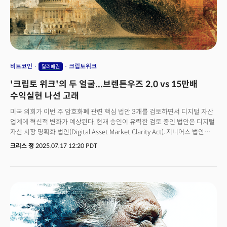
재편은 결과적으로 구조적인 인플레이션을 부를 가능성이 높다. 미국
재무장관이자 국가부채를 관리하는 최고 책임자인 베센트 재무장관이
개인적으로 금에 가장 큰 투자 비중을 두고 있다는 사실은 달러 기반 자산에
대한 구조적 우려를 반영하는 것으로 분석된다. 이러한 선택은 단순히 개인적
선호를 넘어서는 의미를 갖는다. 미국 통화정책과 재정정책의 핵심 인물이
자국 통화 시스템 외부의 자산에 집중 투자하고 있다는 점에서 현재 화폐
체계에 대한 내부자의 시각을 엿볼 수 있기 때문이다.
비트코인
크립토위크
달러패권
'크립토 위크'의 두 얼굴...브렌튼우즈 2.0 vs 15만배
수익실현 나선 고래
미국 의회가 이번 주 암호화폐 관련 핵심 법안 3개를 검토하면서 디지털 자산
업계에 혁신적 변화가 예상된다. 현재 승인이 유력한 검토 중인 법안은 디지털
자산 시장 명확화 법안(Digital Asset Market Clarity Act), 지니어스 법안
(Genius Act), 중앙은행 CBDC 금지 법안(Anti-CBDC Surveillance State
크리스 정
2025.07.17 12:20 PDT
Act) 등이다.일단 가장 큰 영향을 미칠 것으로 예상되는 디지털 자산 시장
명확화 법안은 디지털 자산을 상품거래위원회(CFTC) 관할의 상품 또는
증권거래위원회(SEC) 관할의 증권으로 분류하는 프레임워크를 제시한다.
코인베이스의 파리야르 시르자드 최고정책책임자는 "이 법안이 암호화폐가
어떤 자산 클래스에 속하는지에 대한 혼란을 해결할 것"이라고 설명하며
암호화폐가 메인스트림에 진입하는 가장 큰 장벽이 무너지는 것으로
평가했다.6월 상원을 통과한 지니어스 법안은 법정화폐에 고정된
스테이블코인 규제를 다룬다. 해당 법안은 스테이블코인이 현금이나 국채