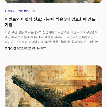
비트코인
워런 버핏
금
베센트와 버핏의 신호: 기관이 찍은 3대 암호화폐 인프라
기업
가렛 고진, 골든 포트폴리오의 창업자에 따르면 스콧 베센트 미 재무장관이
개인 투자 포트폴리오에서 최대 비중을 차지하고 있는 자산은 다름아닌
금이다. 37조 달러 규모의 미국 국가부채를 관리하는 최고 책임자인 베센트
재무장관이 안전자산으로 미 국채나 달러가 아닌 금을 보유하고 있다는
크리스 정
2025.07.23 08:56 PDT
사실은 시사하는 바가 크다. 이는 마치 중앙은행 총재가 자국 화폐 대신 외화를
보유하고 있는 것과 같은 아이러니한 상황이고 자국 통화에 대한 불신을
공개적으로 표명하고 있는 것과 같다. 베센트의 이런 선택은 달러의 기축통화
지위가 더 이상 당연하지 않다는 인식을 스스로 증명한 것과 다를 바 없다.
실제 금은 올해 미 국채의 붕괴와 달러 약세 속에서 유일한 안전자산으로
투자자들의 선택을 받고 있다. 금 투자에 대한 관심 증가는 단순한 포트폴리오
다각화를 넘어서 구조적인 경제 변화에 대한 대응 전략이 되고 있다. 현재
투자자들이 금을 선택하고 있는 이유는 간단하다. 첫째는 달러의 구매력
약화에 대한 우려다. 팬데믹 이후 이어지고 있는 지속적인 재정 확대와 통화
공급 증가로 달러의 실질 가치가 하락하고 있고 투자자들이 이를 인식하고
있다는 것이다. 둘째는 인플레이션 압력에 대한 장기적 전망이다. 현재
인플레이션이 완화되고 있다고 하지만 관세 정책과 탈세계화로 인한 공급망