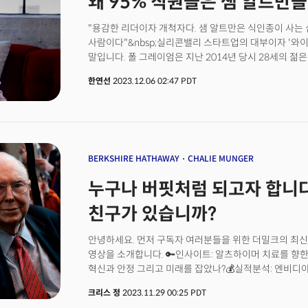
왜 95% 직원들은 샘 알트만
1위' 등극비야디는 지난 1일 공개한 판매 실적에서 작년 
6409대라고 밝혔는데요. 비야디의 분기별 순수 전기차 
"용감한 리더이자 개척자다. 샘 알트만은 식인종이 사는 
처음입니다. 2022년도 4분기에는 비야디 전기차 판매량은
사람이다"&nbsp;실리콘밸리 스타트업의 대부이자 '와
5000대에 약간 못 미쳤습니다. 비야디의 작년 3분기 
말입니다. 폴 그레이엄은 지난 2014년 당시 28세의 젊
작년 3분기 비야디 순이익은 104억 1300만 위안(약 1조 
Y콤비네이터는 샘 알트만이 CEO가 된 이후 2000개가 넘
한연선
2023.12.06 02:47 PDT
급증했고, 총이익률은 22.1%에 달했습니다. 반면 테슬라
도어대시, 인스타카트, 레딧, 핀터레스트 등의 '대박 신화'
하지만 샘 알트만은 '이해관계 충돌' 이슈(자신이 개인투
Y콤비네이터를 떠나게 됐습니다.&nbsp;이번 오픈AI 
보여집니다.&nbsp;샘 알트만이 오픈AI에 복귀할 수 있
샘이 마이크로소프트로 간다면 따라가겠고 오픈AI&nbs
알려질 때였습니다. 인재가 전부인 인공지능 기업에서 
BERKSHIRE HATHAWAY
CHALIE MUNGER
때문에 이후 결론은 '복귀' 하나였습니다. 그래서 MS도 샘
누구나 버핏처럼 되고자 합니다
있었던 것입니다.&nbsp;오픈AI 직원들이 샘 알트만의 복
때문만은 아니었을 것입니다. 그의 독특한 리더십이 아니
친구가 있습니까?
것입니다. 그렇다면 샘 알트만의 어떤 점이 직원들의 마음을
포커스> 10호에서는&nbsp;1. 위기에서 기업들을 구해낸
안녕하세요. 먼저 구독자 여러분들을 위한 더밀크의 최신
CEO이자 '챗GPT의 아버지'&nbsp;샘 알트만3. 사티
영상을 소개합니다. 🔑인사이트: 알츠하이머 치료를 향한 
혁신과 안정 그리고 미래를 잡았나?💰실적분석: 엔비디아
투자의견: 엔비디아의 압도적 리더십과 성장동력에 주목하
크리스 정
2023.11.29 00:25 PDT
바닥쳤다" ADI 매수 의견 워런 버핏의 평생의 벗이자 파