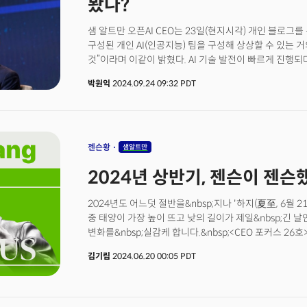
봤나?
해 동안 보내주신 관심과 성원에 진심으로 감사드리며, 
바랍니다. 미리 새해 복 많이 받으세요!&nbsp;
샘 알트만 오픈AI CEO는 23일(현지시각) 개인 블로그
구성된 개인 AI(인공지능) 팀을 구성해 상상할 수 있는 
것”이라며 이같이 밝혔다. AI 기술 발전이 빠르게 진행되
현재로서는 상상할 수 없는 수준의 번영을 누리게 될 것이
박원익
2024.09.24 09:32 PDT
시대, 농업 혁명 시대, 산업 혁명 시대에 이은 ‘인텔리전스 시대(T
정의했다. 알트만 CEO는 “번영이 반드시 사람을 행복하
사람들의 삶은 의미 있게 개선될 것”이라며 “AI 시스템(A
시스템을 만들고 전반적 과학적 진보를 이루는 데 도움이
예측했다. 수천 일 내에 인류가 ‘초지능(superintellige
젠슨황
샘알트만
그는 “시간이 더 걸릴 가능성은 있지만, 우리가 초지능에
2024년 상반기, 젠슨이 젠슨
2024년도 어느덧 절반을&nbsp;지나 '하지(夏至, 6월 
중 태양이 가장 높이 뜨고 낮의 길이가 제일&nbsp;긴 
변화를&nbsp;실감케 합니다.&nbsp;<CEO 포커스 26
키워드 및 트렌드를 돌아보며, 하반기를 준비하려 합니다.&
김기림
2024.06.20 00:05 PDT
산업 분야는 '엔비디아'가 모든 이슈를 삼켰다고 해도 무방한
마이크로소프트를 제치고 세계 시가총액 1위에 등극한 
독자님들의 반응도 뜨거웠습니다.&nbsp;CEO 포커스 레
조회수가 높았던 상위 기사 TOP10의 기사들 중 4개의 