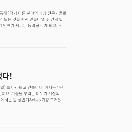
새해에도 건강하시고, 행복 가득하시길
를 통해 “각기 다른 분야의 가상 전문가들로
거의 모든 것을 함께 만들어낼 수 있게 될
며 인류가 새로운 능력을 갖게 되고,
란 전망이다. 그는 이런 변화를 석기
he Intelligence Age)’로
게 만드는 것은 아니지만, 전 세계
I 모델을 지칭)이 스스로 더 나은 차세대
 될 정도로 발전할 것”이라고
nce)’을 갖게 될 것이란 관측도 내놨다.
 이를 것이란 자신감이 있다”고도 했다.
했다!
21일)'를 바라보고 있습니다. 하지는 1년
날인데요. 기승을 부리는 더위가 계절의
호>에서는 올 상반기&nbsp;가장 뜨거웠던
nbsp;2024년 상반기 글로벌 경제,
데요. 지난 18일&nbsp;
것입니다. 엔비디아의 성장세를 지켜보는
터를&nbsp;통해 나간 기사들 중 가장
기사가 젠슨 황 CEO와 관련된