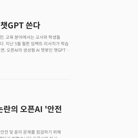
AI를 다룬 기사들이&nbsp;많은 사랑을
 챗GPT 쓴다
지만, 교육 분야에서는 교사와 학생들
다. 지난 5월 월튼 임팩트 리서치가 학습
, 오픈AI의 생성형 AI 챗봇인 챗GPT에
, K-12 학생의 경우 37%에서 75%로
 46%와 학생의 48%가 적어도 매주
해 27% 포인트 증가했다. 가장 주목할
 초중고 학생의 70%가 AI 챗봇에
 수치는 75%로 상승했다. 또한 학부모
있었다.펜실베이니아 대학교 와튼스쿨의
 "예상했던 것보다 훨씬 더 긍정적인
미와 설립자 살만 칸의 경험과 일치했다.
 논란의 오픈AI '안전
용 맞춤형 챗GPT인 칸미고의 사용을
명의 학생에서 내년에는 100만 명의
 CNBC와의 인터뷰에서 많은 교사에게
 교육용 동영상으로 잘 알려져 있지만,
서 안전 및 윤리 문제를 점검하기 위해
 그렉 브록만 CEO가 챗GPT를 시범으로