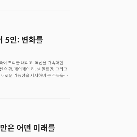
 따른 공급망 문제는 전 세계 산업계에
nbsp;미 연방공개시장위원회(FOMC)
.50% 범위로 조정했습니다. 예상보다 훨씬
가 폭락하며 1974년 이후 첫 11일
데요. 이는 내년에도 경제 상황이 쉽지
책과 기업 전략에 커다란 변화를 요구하고
더 5인: 변화를
·경제적 도전과 불확실성 속에서 새로운
 저희는 독자님들과 함께 변화의 흐름을
할 수 있었습니다.&nbsp;올해는 약 6만
다.&nbsp;가장 뜨거운 반응을 얻었던
깊숙이 뿌리를 내리고, 혁신을 가속화한
업은 피바람, 스타트업은 피봇'이었는데요.
젠슨 황, 페이페이 리, 샘 알트만, 그리고
 진심으로 감사드립니다.요즘 더밀크
고 새로운 가능성을 제시하며 큰 주목을
2025 리포트 준비로 바쁘게 움직이고
적 책임과 사회적 영향력에 대한 논의를
스 리더들이 참가하는 글로벌 혁신의
될 것으로 기대된다. 2025년 이후 펼쳐질
할 예정이라고 합니다.&nbsp;
발언과 함께 알아보자.
심 트렌드와 인사이트를 정확히 파악하는
아온 경험을 바탕으로, CES2025의
 관심 부탁드립니다!CES 리포트 준비
서도 만나보실 수 있습니다. <CEO
, 2. 2024년을 뒤흔든 AI 혁신 리더
트만은 어떤 미래를
고의 AI 도서 5선을 소개합니다.2024년의
 독자님들과 만날 것을 약속드립니다. 한