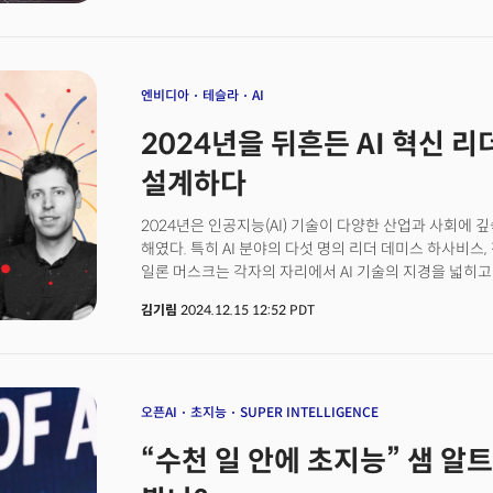
전쟁이 지속되면서 에너지 시장은 불안정해졌습니다. 이에
큰 영향을 미쳤습니다.&nbsp;18일(미 현지시간) 열린&
에서 연준은&nbsp;기준금리를 25bp 인하한 4.25~4
매파적인 기조를 보이면서&nbsp;다우지수가 1123포인트
연속 하락세와 함께 8월 이후 최악의 하락세를 기록했는
엔비디아
테슬라
AI
않을 것임을 예고합니다.&nbsp;2025년은 각국의 정
2024년을 뒤흔든 AI 혁신 리
있습니다. 기술과 혁신의 도약 아래, 전 세계가 정치적
길을 모색해야 합니다.&nbsp;모든 게 급변하는 시기,
설계하다
읽고 공유하며 한 해를 채울 수 있었기에 더 든든하게 대비
명의 뷰스레터 독자님들과 26개의 레터를 통해 소통했습니
2024년은 인공지능(AI) 기술이 다양한 산업과 사회에 
레터는 지난 4월 발송한&nbsp;'구조조정의 시대: 대기
해였다. 특히 AI 분야의 다섯 명의 리더 데미스 하사비스, 
새로운 트렌드와 인사이트로 함께할 수 있었던 한 해에
일론 머스크는 각자의 자리에서 AI 기술의 지경을 넓히
리서치팀은 매년 그래왔듯이 새해의 시작을 알리는 CES
받았다.이들은 기술 혁신을 주도했을 뿐만 아니라, 윤리
있습니다. CES는 전 세계에서 13만 명 이상의 비즈니
김기림
2024.12.15 12:52 PDT
촉발시켰다. 2025년에도 여전히 AI 혁신의 핵심 동력이 
장으로, 올해 한국에서도 1만 5000명이 현장을 직접 방문
변화의 나침반이 되어줄 5인의 AI 분야 리더들을 주요 
라스베이거스에서 쏟아지는 기술과 아이디어 속에서 핵
것이 중요한데요. 저희는 다년간 CES 현장을 취재하며 쌓
핵심을 한눈에 정리한 리포트를 선보일 예정입니다. 많은
오픈AI
초지능
SUPER INTELLIGENCE
과정에서 만난 최신 기술 트렌드와 인사이트를 이번 레터에
포커스 38호>에서는 1. CES2025에서 주목할 5대 산업분야
“수천 일 안에 초지능” 샘 알
5인, 그리고 3. AI와 함께 살아가기: 2024년 출간된 최
마지막 레터를 마무리하며, 새해에도 더 풍부한 내용으로