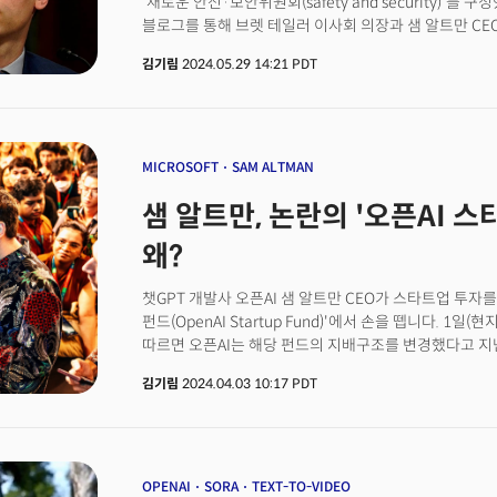
'새로운 안전·보안위원회(safety and security)'를
운영할 파트너로 주목한 분야이기도 했다. 교육 분야에
블로그를 통해 브렛 테일러 이사회 의장과 샘 알트만 CE
발생하는 것보다 높으며, 도움을 받길 원하는 학생들이 
것이라고 알렸는데요. 새 위원회의 첫 번째 과제는 "오
몰릭은 말했다.하지만 설문조사에 참여한 교사 중 25%만
김기림
2024.05.29 14:21 PDT
발전시키는 것"이라고 강조했습니다. 오픈AI의 새로운
있으며, 약 1/3(32%)은 교육 및 전문성 개발 부족이 A
해체되고, 새 AI 모델 'GPT-4o'의 음성 모방 논란이 제
교사들은 수업 아이디어 생성, 수업 계획 및 교재 준비, 
오픈AI는 지난 12일 공개한 새 AI 모델 GPT-4o의 
시험을 위해 AI를 사용했다고 밝혔다. 몰릭은 장기적으로
도용했다는 논란에 휩싸여있습니다. '스카이'라 불리는 해
단기적으로는 신기술 도입과 관련된 과거 여론조사와 비
목소리 주인공인 스칼렛 요한슨과 흡사하다는 지적이 나
MICROSOFT
SAM ALTMAN
설명했다.
밝히면서 음성서비스는 중단된 상태입니다.&nbsp;👉 GPT
샘 알트만, 논란의 '오픈AI 스타
90일 간 안전 위원회 활동 선언 앞서 오픈AI는 AI의
(superalignment) 팀 일부를 다른 팀으로 재배치하
왜?
팀을 이끌었던 오픈AI 수석과학자 일리야 수츠케버와 또
떠났습니다.&nbsp;레이케는 "사람보다 더 똑똑한 기계
챗GPT 개발사 오픈AI 샘 알트만 CEO가 스타트업 투자를
노력이다"라며 "오픈AI는 인류를 대표해 엄청난 책임을 
펀드(OpenAI Startup Fund)'에서 손을 뗍니다. 1일
프로세스는 제품 뒷전으로 밀려났다"고 비판하기도 했는데
따르면 오픈AI는 해당 펀드의 지배구조를 변경했다고 지난
출범과 함께 새로운 AI 모델에 대한 훈련을 시작했다고 
신고했는데요. 제출한 신고서에 따르면 오픈AI 스타트업
모델을 훈련하기 시작했다"며 "그 결과물이 범용인공지능(
김기림
2024.04.03 10:17 PDT
해서웨이가 통제권을 가지게 될 것으로 보입니다. 해서웨
지능을 갖춘 AI)으로 가는 다음 단계의 역량을 이끌 것으
펀드의 파트너로 참여하며, 여러 투자를 주도해왔는데요. 
알트만 CEO는 "우리는 AGI를 만들고 싶다"며 "이를 
영향을 미칠 수 있도록 돕는 것'을 목표로 2021년에 출범했
파트너와 함께하거나 무엇이든 다 할 것이다"라고 밝힌 바 
에너지 분야의 초기 단계 스타트업과 특히 소외된 그룹
GPT-5는 이르면 올여름 출시될 예정입니다.&nbsp;
있습니다. 피치북에 따르면 오픈AI 스타트업 펀드는 지난해
OPENAI
SORA
TEXT-TO-VIDEO