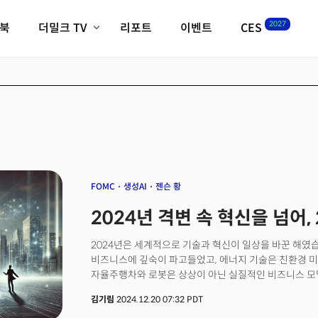
2027
이북
더밀크 TV
리포트
이벤트
CES
전체기사
K-웨이브
최신비디오
비디오
스타트업
혁신원정대
역사 및 개요
인자기(사람,돈,기술 이야기)
필드 가이드
크리스의 뉴욕 시그널
CES2027 with TheM
더밀크 아카데미
FOMC
생성AI
젠슨 황
더웨이브/트렌드쇼
2024년 격변 속 혁신을 넘어,
밸리토크
2024년은 세계적으로 기술과 혁신이 일상을 바꾼 해였습
비즈니스에 깊숙이 파고들었고, 에너지 기술은 친환경 
자율주행차와 로봇은 상상이 아닌 실질적인 비즈니스 모델로
메타버스는 디지털 경제의 기반을 다지고 있습니다.&nb
김기림
2024.12.20 07:32 PDT
지정학적 갈등과 경제적 불확실성은 글로벌 시장에 혼란