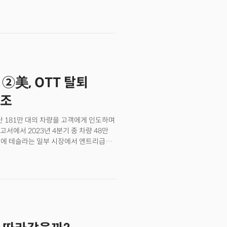
는 현재 가장 강력한 차세대 AI 모델
②美, OTT 탈퇴
6조
난 181만 대의 차량을 고객에게 인도하며
서에서 2023년 4분기 중 차량 48만
분기에 테슬라는 일부 시장에서 엔트리급
다. 12월에는 미국에서 각진 디자인으로
니다. 또한 테슬라는 전 세계 시장에서
지난해 10월 실적 발표에서 테슬라의
ja)가 "경제 불확실성, 금리 상승,
 전략으로 보입니다. 테슬라는 연간
차 업체 비야디(BYD)에 따라잡히며
 4분기 순수 전기차 판매에서 중국의
디 테슬라 제치고 '세계 전기차 판매