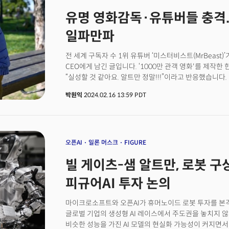
17건의 거래에서 최소 13개 기업을 지원했습니다. 알
유명 영화감독·유튜버들 충격...
통제권을 포기함으로써 마이크로소프트(MS)의 지원을 받
벤처 캐피탈 펀드를 개인적으로 소유했던 이례적인 상황을
일파만파
활동에서 손 떼며 경영에 집중할 듯 오픈AI 스타트업 펀드
이지만, 다른 CVC와 달리 모회사가 아닌 외부 다른 투
전 세계 구독자 수 1위 유튜버 ‘미스터비스트(MrBeast)’
구조로 운영돼 왔는데요. 오픈AI에 따르면 펀드의 초기
CEO에게 남긴 글입니다. ‘1000만 관객 영화'를 제작
개인적 투자나 금전적 이해관계는 없었다고 합니다. 이 펀
“실성할 것 같아요. 알트만 정말!!!”이라고 반응했습니다.
올트먼이 갖고 있었는데요. 이 때문에 지난해 11월 발생한
명인 미스터비스트, 1000만관객 영화 제작사가 이런 
원인이 되기도 했습니다. 오픈AI는 비영리 법인이지만,
박원익
2024.02.16 13:59 PDT
간단합니다. 오픈AI가 새로운 AI 모델 ‘소라(Sora)’로
창출을 위한 투자를 해왔는데요. 이에 오픈AI 당시 이
뛰어났다는 것이죠. 샘 알트만 CEO는 미스터비스트가 X
솔직하지 않아 이사회가 책임을 다하는 데 방해가 된다는
‘체스 두는 원숭이 영상’을 곧바로 만들어 공유하기도 했습
있습니다. 스타트업 액셀러레이터인 Y 콤비네이터 대표를
걱정이 들 정도였다는 게 업계 관계자들의 공통된 반응입니다
광범위한 투자에 참여하고, 중동에서도 펀딩 활동을 벌인
언급된 키워드(trending)에 올랐고, 실리콘밸리를 비
오픈AI
일론 머스크
FIGURE
했는데요. 오픈AI는 지난해 벌어졌던 알트만 축출 사태 
가장 큰 화두였습니다. 비슷한 서비스를 제공하는 스타
안전이나 오픈AI의 재정 측면에서 아무런 잘못이 없다는
빌 게이츠-샘 알트만, 로봇 
나옵니다. 미국의 유명 IT 리뷰어 마르케스 브라운리(MKBH
동영상이 영원히 바뀌었다”고 평가했습니다.오늘은 오픈A
피규어AI 투자 논의
생성(text-to-video) AI 모델 ‘소라(Sora)’ 이야기로
마이크로소프트와 오픈AI가 휴머노이드 로봇 투자를 본격
글로벌 기업의 생성형 AI 레이스에서 주도권을 놓치지 
비슷한 성능을 가진 AI 모델의 현실화 가능성이 커지면서 