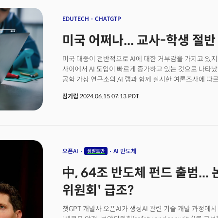
기사였습니다. 이외에도 글로벌 리더들의 추천 도서, 생성
받았습니다.
EDUTECH
CHATGTP
미국 어쩌나... 교사-학생 절반
미국 대중이 전반적으로 AI에 대한 거부감을 가지고 있
사이에서 AI 도입이 빠르게 증가하고 있는 것으로 나타났
공학 가상 연구소의 AI 랩과 함께 실시한 여론조사에 따르면
익숙하다고 답한 교사 비율이 55%에서 79%로 증가했으며
김기림
2024.06.15 07:13 PDT
증가했다.실제 사용량도 비슷한 증가세를 보였으며, 교사의
챗GPT를 사용한다고 답했다. 학생의 사용량은 작년에 비
만한 점은 학생들의 리뷰가 대체로 긍정적이라는 점이었다.
대해 호의적인 견해를 가지고 있었으며, 학부생의 경우 그
중 68%는 AI 챗봇에 대해 호의적인 견해를 가지고 
교수이자 AI 전문가인 에단 몰릭은 이 데이터를 검토하며
오픈AI
AI 반도체
샘알트만
데이터"라고 말했다. 해당 여론조사 데이터는 칸 아카데
中, 64조 반도체 펀드 출범...
칸 아카데미는 뉴저지 뉴어크의 교육구 등과 협력해 교육
테스트해 왔다. 칸은 자사의 AI 도구가 현재 6만 5000
위원회' 급조?
학생으로 확대될 것이라고 밝혔다.살만 칸 CEO는 최근
AI가 '필수품'이라고 생각한다고 밝혔다. 칸 아카데미는
챗GPT 개발사 오픈AI가 생성AI 관련 기술 개발 과정에
이들의 대화형 운동 플랫폼은 오픈AI의 샘 알트만 CEO와