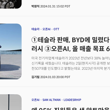
로봇 개발에 속도를 높이는 것 아니냐는 관측이다. 오픈AI
박원익
2024.01.31 15:02 PDT
‘GPT-5’를 개발 중이다.
테슬라
오픈AI
OTT
①테슬라 판매, BYD에 밀렸다 
러시 ③오픈AI, 올 매출 목표 
미국 전기차업체 테슬라가 2023년 전년보다 38% 늘어
신기록을 세웠습니다. 테슬라는 2일(현지시각) 공개한 보고
천507대를 인도했다고 밝혔는데요. 2023년 마지막 
모델3 세단의 리프레시 버전, 즉 하이랜드를 판매했습니
김기림
2024.01.03 20:00 PDT
논란이 된 최신 사이버트럭의 소량 인도를 시작한 바 있습
2023년 마지막 분기 동안 가격을 인하했는데요. 이는 
최고재무책임자(CFO) 바이브하브 타네자(Vaibhav Tane
소비자 심리 변화의 시기"라고 말한 것에 대응하기 위한
목표치는 초과 달성했지만, 4분기 판매량을 중국의 전기
오픈AI
SAM ALTMAN
LEADESRHIP
글로벌 전기차 판매 1위 자리는 내주게 됐는데요. 지난해
비야디는 처음으로 테슬라를 추월했습니다. 👉 중국 비야