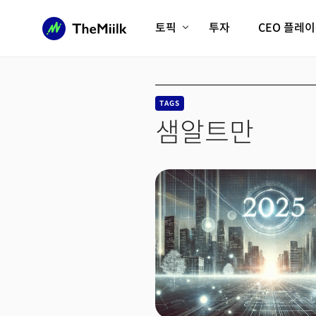
토픽
투자
CEO 플레
에이전틱AI시대
롱제비티/헬스케어
인프라/에너지
미국대전환
TAGS
피지컬AI/로봇
디지털자산
샘알트만
AX비즈니스혁명
미래 교육/직업
전체 기사 보기