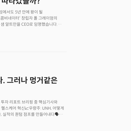
을 따라갔을까?
4분기 순수 전기차 판매량이 52만
판매량이 50만 대를 넘어선 것은 이번이
섬에서도 5년 안에 왕이 될
 43만 2000대로, 테슬라의 43만
이콤비네이터' 창립자 폴 그레이엄의
기준 총이익률로도 테슬라를 넘어섰는데요.
은 샘 알트만을 CEO로 임명했습니다.
9000억 원)으로 전년 동기 대비 82.2%
는 초기 기업에 투자,&nbsp;에어비앤비,
 총이익률은 17.9%에 그쳤습니다.
를&nbsp;만들어냈습니다.&nbsp;
자한 곳에 Y콤비네이터도 투자 유도)로
사태에서도 이 같은 일이 반복됐던 것으로
었던 가장 결정적 순간은 직원들 95%가
p;복귀를 바라는 연판장을 돌린 것이
핵심 직원들이 원하는 바가 알려졌기
 알트만 영입을 '없던 일'로 할 수
. 그러나 멍거같은
귀를 원했던 것은 '돈'이나 '명성'
었다면 95%가 따라갈 수는 없었을
 움직일 수 있었을까요?&nbsp;<CEO
 실리콘밸리 리더십 기술2. 오픈AI
 투자 리포트 브리핑 중 핵심기사와
아 나델라의 추천 도서를 소개합니다.
헬스케어 혁신📈우량주: UNH, 어떻게
, 실적의 퀀텀 점프를 만들어내다🗣️
라📋투자노트: 모건스탠리, "반도체
트너였던 찰리 멍거가 향년 99세의