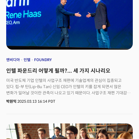
엔비디아
인텔
FOUNDRY
인텔 파운드리 어떻게 될까?... 세 가지 시나리오
미국 반도체 기업 인텔의 사업구조 재편에 기술업계의 관심이 집중되고
있다. 립-부 탄(Lip-Bu Tan) 신임 CEO가 인텔의 키를 잡게 되면서 많은
변화가 일어날 것이란 관측이 나오고 있기 때문이다. 사업구조 재편 기대감에
13일(현지시각) 인텔의 주가는 14.6% 급등한 23.70달러에 거래를 마쳤다.
박원익
2025.03.13 16:14 PDT
인텔 이사회는 전날 보도자료를 통해 “반도체 업계에서 풍부한 경험을 갖춘
뛰어난 기술 리더 립-부 탄을 오는 3월 18일부로 최고경영자로 선임했다”고
밝혔다. 작년 말 팻 겔싱어 전임 CEO의 갑작스러운 은퇴 이후 인텔은 데이비드
진스너, 미셸 존스턴 홀트하우스 임시 공동 CEO 체제로 운영됐었다. 탄 신임
CEO는 지난 2024년 8월 인텔 이사회에서 물러난 후 인텔 이사회에 다시
합류하게 됐다.