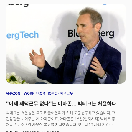
특징입니다.인스타그램의 팔로워 57만명을 보유한 @onlocklearning
계정에서는 가수 에미넴과 아리아나 그란데가 지수 함수의 개념을 설명하고
있습니다. 생성AI로 만들었죠. 래퍼 카디 비와 제프 베이조스 아마존 창업자가
a+b)² = a² + 2ab + b²을 푸는 게시물도 있죠.
AMAZON
WORK FROM HOME
재택근무
"이제 재택근무 없다"는 아마존... 빅테크는 처절하다
빅테크는 효율성을 극도로 끌어올리기 위해 고군분투하고 있습니다. 그
긴장감을 보여주는 게 아마존이죠. 아마존은 16일(현지시각) 빅테크 중
처음으로 주 5일 사무실 복귀를 지시했습니다. 코로나19 사태 기간
재택근무를 허용했던 아마존은 지난해 5월부터 최소 주 3일 이상 출근 방침을