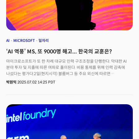
Intelligence)’에 따라 180일 이내 제출된 결과물이다.트럼프 대통령은 취임
첫날 바이든 전 대통령의 AI 행정명령 14110호 ‘안전하고 신뢰할 수 있는
인공지능 개발 및 사용(Safe, Secure, and Trustworthy Development and
Use of Artificial Intelligence)’을 공식적으로 폐기하며 AI가 초래할 위험
감소보다는 산업 혁신 촉진과 경쟁력 강화에 중점을 두겠다는 입장을 명확히
한 바 있다.AI를 글로벌 권력 균형을 재편할 혁명적 기술로 인식하고, 미국의
기술적 지배력을 확보하는 것을 국가 안보의 필수 요소로 간주하는 정책
AI
MICROSOFT
일자리
기조가 반영된 결과다. 성장과 패권에 집중한 미국의 새로운 AI 정책은 전 세계
‘AI 역풍’ MS, 또 9000명 해고... 한국의 교훈은?
AI 산업의 투자, 기술 개발, 인재 흐름, 국제 협력 및 규제 환경에 광범위한
영향을 미칠 것이란 게 업계 관계자들의 분석이다.👉관련 기사: AI 제국주의의
마이크로소프트가 또 한 차례 대규모 인력 구조조정을 단행한다. 막대한 AI
부상: 컴퓨팅 파워가 그리는 새로운 세계 질서
분야 투자 및 지출에 따른 여파로 풀이된다. 비용 통제를 위해 인력 감축에
나섰다는 평가다.2일(현지시각) 블룸버그 등 주요 외신에 따르면
마이크로소프트는 회사 전체 인력의 약 4%에 해당하는 9000여 명에 대한
박원익
2025.07.02 14:25 PDT
해고에 돌입했다. 마이크로소프트 대변인은 “이번 감원은 팀, 지역, 근무
기간에 관계 없이 회사 전반에 적용된다”며 “절차를 간소화하고, 관리 계층을
줄이기 위한 노력의 일환”이라고 설명했다. 대변인은 이어 이메일을 통해
“우리는 역동적인 시장에서 회사와 팀이 성공하기 위해 필요한 조직 변화를
지속적으로 시행하고 있다”고 했다.