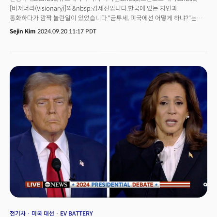
소통을 이모지 등을 적절히 사용하지 않으면 오해를 불러일으킬 수 있죠. 실제
[비저너리(Visionary)]의&nbsp;김세진입니다.한국에 있는 지인과
같이 있으면 인터넷 연결과는 다른 유대감이 형성됩니다. 그럼 어떤 근무
통화하다가 깜짝 놀란일이 있었습니다."금투세, 미국에선 어떻게 하냐?"는
형태가 가장 기업의 효율성을 끌어올릴까요?
물음이었습니다.&nbsp;"금투세?"금난새도 아니고 금투세가 뭔가? 라며
Sejin Kim
2024.09.20 11:17 PDT
찾아봤는데 지인의 전화 넘어 흘러나오는 '격분'이 이해가 됐습니다.&nbsp;
월급으로는 언감생심이 된 집값, 물가에 요즘 투자 안 하는 사람 없죠. 내년 1월
시행될 금투세는 주식·채권·펀드 등 금융투자를 통해 실현된 모든 소득에
종합과세 하는 제도로,&nbsp;당초 내년 1월 시행될 예정이었습니다.&nbsp;
그러나 올해 1월 대통령이 금투세 폐지를 추진하겠다고 발표한 데 이어
정부가 올해 7월 금투세 폐지 내용을 담은 세법 개정안을 발표하면서
금투세는&nbsp;‘뜨거운 감자’가 됐습니다. 당초 ‘금투세 폐지 반대’를
당론으로 주장하던 당은 금투세 유예를 요구하는 입장이 나타나면서 오는
&nbsp;24일 토론회에서&nbsp;당론을 논의한다고 하죠.&nbsp;금투세 도입
반대 목소리가 힘을 받은&nbsp;데엔&nbsp;'큰손'들의 이탈로 인한&nbsp;
자본 해외 유출, 개인 투자자의 장기 투자 의지 저해, 코리아 디스카운트 해소
&nbsp;등 우려가 커진 데에&nbsp;있습니다.&nbsp;찬성하는 측은 ‘소득
있는 곳에 세금 있다’와 과세체계 합리화 등을 논리로 내세우고 있죠.&nbsp;<
더밀크 주요 기사>[미국 대전환] 사라진 ‘숙제’... 솔로 이코노미 & 반도체 전쟁
심화크립토 기업 '테더'가 블랙록보다 많이 벌었다고?데이터센터, 美 부동산
시장 흔든다... 공급 물량 부족
전기차
미국 대선
EV BATTERY