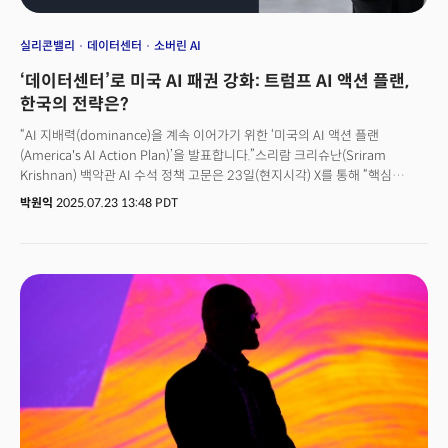
실리콘밸리
데이터센터
소버린 AI
‘데이터센터’로 미국 AI 패권 강화: 트럼프 AI 액션 플랜,
한국의 전략은?
“AI 지배력(dominance)을 계속 이어가기 위한 ‘미국의 AI 액션 플랜
(America's AI Action Plan)’을 발표합니다.”스리람 크리슈난(Sriram
Krishnan) 백악관 AI 수석 정책 고문은 23일(현지시각) X를 통해 “핵심
주제는 AI 혁신 가속화, 미국의 AI 인프라 구축, 국제 AI 안보 주도 세 가지”라며
박원익
2025.07.23 13:48 PDT
이같이 밝혔다. 실리콘밸리 대형 벤처캐피털(VC) 앤드리슨 호로위츠
(Andreessen Horowitz)의 전 총괄 파트너 출신인 크리슈난 수석은 이어
“지난 6개월 동안 데이비드 삭스 백악관 AI·암호화폐 정책 책임자, 마이클
크라치오스 백악관 과학기술정책실 실장 등과 함께 많은 시간과 땀을
쏟았다”며 “오픈 소스 분야에서도 미국이 주도권을 잡게 될 것”이라고
강조했다. 도널드 트럼프 미국 행정부가 이날 발표한 미국 AI 액션 플랜은
미국을 AI 분야에서 확고부동한 글로벌 기술 지배자로 만들겠다는 강력한
목표를 담고 있다. 바이든 행정부의 AI 정책 기조를 완전히 뒤집고, 규제
완화와 혁신 가속화에 초점을 맞춤으로써 글로벌 AI 산업의 지형에 막대한
파급 효과를 미칠 것으로 예상된다. 이번 액션 플랜은 트럼프 대통령 취임
직후인 2025년 1월 23일 서명한 행정명령 14179호 ‘미국 AI 리더십 장벽
제거(Removing Barriers to American Leadership in Artificial