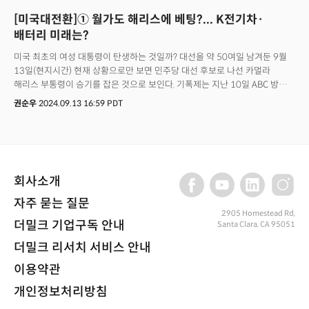
[미국대전환]① 월가도 해리스에 베팅?... K전기차·
배터리 미래는?
미국 최초의 여성 대통령이 탄생하는 것일까? 대선을 약 50여일 남겨둔 9월
13일(현지시간) 현재 상황으로만 보면 민주당 대선 후보로 나선 카멀라
해리스 부통령이 승기를 잡은 것으로 보인다. 기폭제는 지난 10일 ABC 방송
주최로 진행된 TV 토론회였다. 조 바이든 대통령이 후보에서 자진 사퇴한
권순우
2024.09.13 16:59 PDT
이후, 공화당 대선 후보인 도널드 트럼프 전 대통령과 해리스 부통령이 사실상
처음으로 격돌하는 자리였다. 미국 대통령 선거는 다양한 변수가 나올 수
있지만, TV 토론 결과에 따라 미 대선 판도가 바뀔 수 있어 토론회 전부터 전
산업군과 투자 업계가 촉각을 곤두세웠다. 토론회에서 해리스는 트럼프를
도발하는데 성공했다. 해리스가 트럼프의 후보 자질에 대해 언급하거나,
회사소개
ABC방송이 실시간 팩트체킹을 통해 바이든 행정부 시절의 범죄율 급증이나
낙태권에 대한 트럼프의 주장에 대해 반박하자 언성을 높이는 모습을 보였다.
자주 묻는 질문
보수 성향의 폭스뉴스의 브릿 흄도 분석가 마저도 "거의 해리스가
2905 Homestead Rd,
승리했다"고 평가했다. 또 CNN은 해리스 캠프 자문위원들의 말을 인용해
더밀크 기업구독 안내
Santa Clara, CA 95051
"해리스가 이슈에 대한 강력한 통제력을 보였으며 경제, 외교, 낙태 등 핵심
더밀크 리서치 서비스 안내
이슈에 대해 잘 전달했다. 특히 트럼프의 심기를 건드리는데 성공했다"고
분석했다. 여론조사 결과가 이를 반영한다. 로이터 통신이 지난 11일부터
이용약관
이틀간 입소스와 공동으로 전국의 등록 유권자 1405명을 대상으로 실시한
개인정보처리방침
최신 여론조사(오차범위 ±약 3%p)결과에 따르면 해리스 부통령이 트럼프
전 대통령에 5% 포인트 앞서는 것으로 나타났다. 해리스 부통령은 47%의