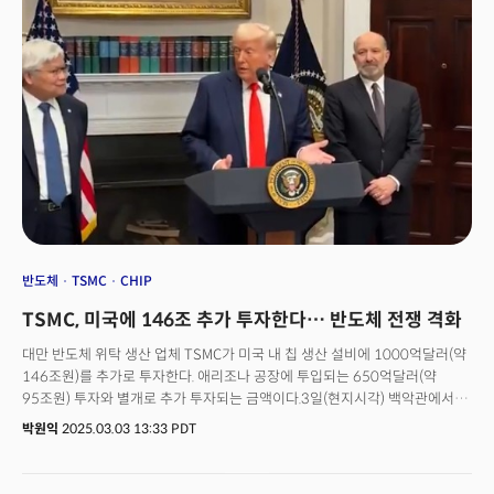
D. Yeary)는 탄 CEO의 취임 후 독립 이사회 의장(independent chair of the
board, 사외 이사)으로 물러날 예정이다.예이 의장은 “립-부는 기술 업계
전문성, 제품 및 파운드리(foundry, 반도체 위탁 생산) 생태계 전반에 걸친
깊은 인맥, 주주 가치 창출에 대한 입증된 실적을 갖춘 탁월한 리더”라며
“인텔의 차기 CEO로 꼭 필요한 인물”이라고 말했다.그는 이어 “턴어라운드
(turnaround, 반등)를 가속화하고, 앞으로 다가올 중요한 성장 기회를
활용하기 위해 노력할 것”이라고 했다. 탄 CEO는 “인텔 같은 상징적인 회사에
CEO로 합류하게 돼 영광”이라며 “고객에게 더 나은 서비스를 제공하고,
주주를 위한 가치를 창출하는 방식으로 사업을 재편할 수 있는 중요한 기회가
있다고 생각한다”고 밝혔다. 그는 이어 “인텔은 강력하고 차별화된 컴퓨팅
플랫폼, 방대한 고객 기반, 공정 기술 로드맵 재구축을 통한 견고한 제조
기반을 갖추고 있다”며 “인텔 팀 전체가 만들어온 기반 위에서 계속해서 미래
비즈니스를 구축해 가겠다”고 했다.
반도체
TSMC
CHIP
TSMC, 미국에 146조 추가 투자한다… 반도체 전쟁 격화
대만 반도체 위탁 생산 업체 TSMC가 미국 내 칩 생산 설비에 1000억달러(약
146조원)를 추가로 투자한다. 애리조나 공장에 투입되는 650억달러(약
95조원) 투자와 별개로 추가 투자되는 금액이다.3일(현지시각) 백악관에서
진행한 도널드 트럼프 대통령의 발표에 따르면 TSMC는 미국 내 칩 제조를
박원익
2025.03.03 13:33 PDT
위해 1000억달러를 투자할 계획이다. 트럼프 대통령은 “반도체 없이는 AI,
자동차, 첨단 제조업에 이르기까지 모든 것을 뒷받침하는 경제가 없다”고
강조했다. 이날 발표 현장에는 C. C. 웨이 TSMC CEO가 참석했다. 앞서