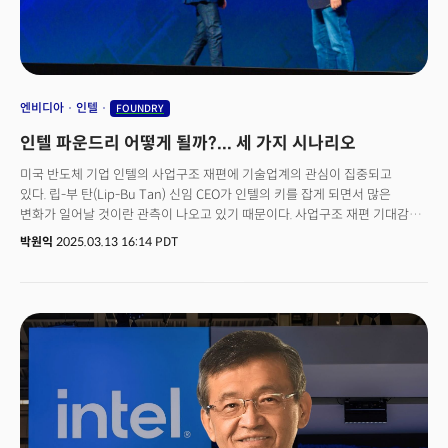
엔비디아
인텔
FOUNDRY
인텔 파운드리 어떻게 될까?... 세 가지 시나리오
미국 반도체 기업 인텔의 사업구조 재편에 기술업계의 관심이 집중되고
있다. 립-부 탄(Lip-Bu Tan) 신임 CEO가 인텔의 키를 잡게 되면서 많은
변화가 일어날 것이란 관측이 나오고 있기 때문이다. 사업구조 재편 기대감에
13일(현지시각) 인텔의 주가는 14.6% 급등한 23.70달러에 거래를 마쳤다.
박원익
2025.03.13 16:14 PDT
인텔 이사회는 전날 보도자료를 통해 “반도체 업계에서 풍부한 경험을 갖춘
뛰어난 기술 리더 립-부 탄을 오는 3월 18일부로 최고경영자로 선임했다”고
밝혔다. 작년 말 팻 겔싱어 전임 CEO의 갑작스러운 은퇴 이후 인텔은 데이비드
진스너, 미셸 존스턴 홀트하우스 임시 공동 CEO 체제로 운영됐었다. 탄 신임
CEO는 지난 2024년 8월 인텔 이사회에서 물러난 후 인텔 이사회에 다시
합류하게 됐다.