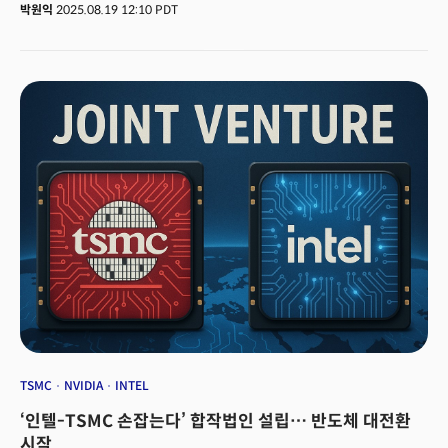
행정부가 ‘반도체 지원법(CHIPS and Science Act)’에 따라 인텔에 지급될
박원익
2025.08.19 12:10 PDT
막대한 보조금을 지분으로 전환, 약 10%에 달하는 지분을 인수하는 방안을
심도 있게 논의 중이라는 사실이 19일(현지시각) 알려졌다.세계 반도체
산업의 지형을 흔들 지각 변동이 진행되고 있다. 이 두 사건은 표면적으로는
별개의 금융 투자처럼 보인다. 하지만 그 이면을 들여다보면 미국과 일본의
국가적 이해관계, 그리고 손정의 소프트뱅크 그룹 회장이 그리는 AI 전략이
정교하게 맞물린 ‘지정학적 빅딜’의 서막으로 해석할 수 있다. 미국 엔비디아
(Nvidia)가 독주하는 AI 반도체 시장과 대만 TSMC, 한국의 삼성전자가 양분해
온 파운드리(Foundry, 반도체 위탁 생산) 시장 구도를 재편할 수 있는
잠재력을 지녔기 때문이다. 시장의 신뢰를 불어넣는 민간 대형 투자 기업과
미국 행정부의 국가적 지원이 결합된, 국제적 규모의 ‘민관협력’ 프로젝트가
진행되고 있는 것이다. 핵심은 미국 종합반도체업체(IDM, Integrated Device
Manufacturer, 반도체 설계부터 완제품 생산까지 모든 분야를 자체 운영하는
업체를 의미) 인텔 되살리기. 한때 반도체의 왕으로 군림했던 인텔이 과거의
지위를 되찾고, 지형도를 바꿀 수 있을지 업계의 시선이 쏠리고 있다.
TSMC
NVIDIA
INTEL
‘인텔-TSMC 손잡는다’ 합작법인 설립… 반도체 대전환
시작