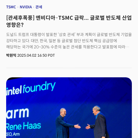
TSMC
NVIDIA
관세
[관세후폭풍] 엔비디아·TSMC 급락... 글로벌 반도체 산업
영향은?
도널드 트럼프 대통령이 발표한 ‘상호 관세’ 부과 계획이 글로벌 반도체 기업을
강타하고 있다. 대만, 한국, 일본 등 글로벌 첨단 반도체 핵심 공급망에
해당하는 국가에 20~30% 수준의 높은 관세를 적용한다고 발표함에 따라
관련 기업 제품의 수요, 매출에 부정적 영향을 미칠 것이란 우려가 커지고
박원익
2025.04.02 16:50 PDT
있다. 도널드 트럼프 미국 대통령은 2일(현지시각) 백악관에서 미국으로
들어오는 모든 수입품에 기본 10% 관세를 부과하고, 약 60여 교역국에
징벌적 관세를 추가로 얹는 상호 관세 부과 계획을 발표했다.중국은 34%,
대만은 32%, 대한민국은 25%, 일본은 24%, 유럽연합(EU)은 20%로
책정됐다. 기본 관세 10%는 5일부터 국가별 관세는 9일부터 적용된다.