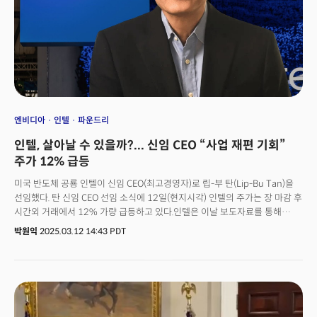
엔비디아
인텔
파운드리
인텔, 살아날 수 있을까?... 신임 CEO “사업 재편 기회”
주가 12% 급등
미국 반도체 공룡 인텔이 신임 CEO(최고경영자)로 립-부 탄(Lip-Bu Tan)을
선임했다. 탄 신임 CEO 선임 소식에 12일(현지시각) 인텔의 주가는 장 마감 후
시간외 거래에서 12% 가량 급등하고 있다.인텔은 이날 보도자료를 통해
“인텔 이사회는 반도체 업계에서 풍부한 경험을 갖춘 뛰어난 기술 리더 립 부
박원익
2025.03.12 14:43 PDT
탄을 오는 3월 18일부로 최고경영자로 임명했다”고 밝혔다. 작년 말 팻
겔싱어 전임 CEO의 갑작스러운 은퇴 이후 인텔은 데이비드 진스너, 미셸
존스턴 홀트하우스 임시 공동 CEO 체제로 운영됐었다. 탄 CEO는 지난
2024년 8월 인텔 이사회에서 물러난 후 인텔 이사회에 다시 합류하게
됐다. 진스너는 수석 부사장 겸 최고 재무 책임자, 존스턴 홀하우스는 인텔
제품 부문 CEO를 맡게 된다. 임시 이사회 의장직을 맡았던 프랭크 예이(Frank