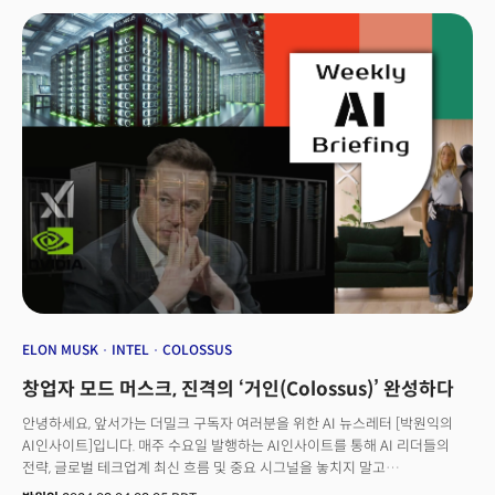
TSMC는 애리조나주 피닉스 북부에 세 개의 공장을 설립, 650억달러를
투자한다고 약속한 바 있다. 첫 번째 공장은 작년 말부터 4나노미터 공정으로
설계된 칩의 대량 생산을 시작했다. 미국 본토에서 이 정도 정교함을 갖춘 칩이
제조된 것은 이번이 처음이다. 현재 TSMC는 피닉스에 다른 두 개의 공장을
건설 중이며 이 공장이 가동되면 최첨단 공정인 2 나노미터 칩을 생산하게 될
전망이다. 이와 관련, 애플 역시 지난주 TSMC의 피닉스 공장에서 생산할 첨단
반도체를 포함, 향후 4년간 미국에 5000억 달러 이상을 투자할 계획이라고
발표했다. 앞서 바이든 행정부는 지난해 11월 ‘칩스법’의 일환으로 TSMC와
66억달러 규모의 보조금 계약을 체결한 바 있다. 오픈AI(OpenAI),
소프트뱅크그룹, 오라클 등은 미국 내에 대규모 AI 인프라를 조성하는
‘스타게이트’ 프로젝트를 추진, 5000억달러를 투자한다는 계획도
발표했다. 미국 정부 주도의 이런 움직임은 AI, 반도체 등 핵심 전략 기술 관련
생산 기지를 미국으로 되돌리는 리쇼어링(reshoring) 정책의 일환으로
풀이된다. 중국의 첨단 기술 분야 추격이 거세지면서 대만에 집중된 반도체
위탁 생산 업체(Foundry, 파운드리)가 위험에 노출될 수 있다는 경고가 계속
이어졌었다. 미국의 선제적인 리쇼어링, 공격적인 관세 정책 등으로 반도체,
ELON MUSK
INTEL
COLOSSUS
AI를 비롯한 첨단 기술 분야에서 중국과의 경쟁이 격화할 것이란 관측이
창업자 모드 머스크, 진격의 ‘거인(Colossus)’ 완성하다
나온다.
안녕하세요, 앞서가는 더밀크 구독자 여러분을 위한 AI 뉴스레터 [박원익의
AI인사이트]입니다. 매주 수요일 발행하는 AI인사이트를 통해 AI 리더들의
전략, 글로벌 테크업계 최신 흐름 및 중요 시그널을 놓치지 말고
확인하세요! “역대 가장 효율적인 x86 프로세서 제품군인 ‘인텔 코어 울트라