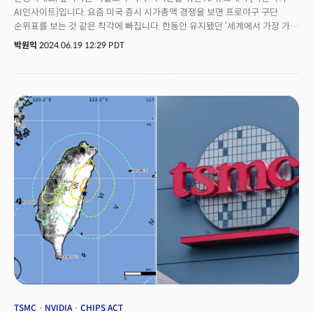
AI인사이트]입니다. 요즘 미국 증시 시가총액 경쟁을 보면 프로야구 구단
순위표를 보는 것 같은 착각에 빠집니다. 한동안 유지됐던 ‘세계에서 가장 가치
있는 기업’ 타이틀이 최근 연일 뒤바뀌고 있기 때문입니다. 18일(현지시각)
박원익
2024.06.19 12:29 PDT
엔비디아는 마이크로소프트, 애플을 제치고 반도체 기업 최초로 시가총액
1위에 등극했습니다. 앞서 지난 13일에는 애플이 5개월 만에 종가 기준
시가총액 1위에 올랐습니다. 이런 시총 순위 싸움의 핵심에 AI와 반도체가
있습니다. 오늘은 역사를 새로 쓴 엔비디아 이야기, 실리콘밸리에서 열린 삼성
파운드리 포럼 2024 소식, 구글에 도전하는 생성 AI 검색 스타트업
퍼플렉시티 최고사업책임자(CBO)와의 단독 인터뷰 소식 등을 준비했습니다.
매주 수요일 발행하는 더밀크의 AI 전문 뉴스레터 ‘AI인사이트’를 통해 중요한
신호, 의미를 놓치지 말고 확인하세요!
TSMC
NVIDIA
CHIPS ACT