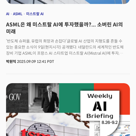
AI
ASML
미스트랄 AI
ASML은 왜 미스트랄 AI에 투자했을까?... 소버린 AI의
미래
‘반도체 슈퍼을, 유럽의 희망과 손잡다’글로벌 AI 산업의 지형도를 흔들 수
있는 중요한 소식이 9일(현지시각) 공개됐다. 네덜란드의 세계적인 반도체
장비 기업 ASML이 프랑스 AI 스타트업 미스트랄 AI(Mistral AI)에 투자,
최대주주가 됐다고 발표한 것.ASML은 이날 성명을 통해 “미스트랄 AI의
박원익
2025.09.09 12:41 PDT
시리즈 C 투자 라운드를 주도, 13억유로(약 2조1100억원)를 투자했다”며
“이로써 미스트랄 AI 지분 약 11%를 보유하게 된다”고 밝혔다. 총 17억유로
(약 2조7600억원) 규모의 이번 투자 유치로 미스트랄 AI의 기업가치는
117억유로(약 19조원)으로 껑충 뛰며 유럽에서 가장 기업가치가 큰 AI
스타트업으로서의 지위를 공고히 했다. 이번 계약은 미스트랄 AI가 6억유로의
시리즈 B 투자를 유치하며 58억유로(약 9조4000억원)로 기업 가치를
평가받은 지 1년여 만에 이뤄졌다. 2023년 설립 이래로 미스트랄 AI는 단 2년
만에 약 30억유로(약 4조8800억원)의 VC 자금을 확보했으며 직원 수는
200명 이상으로 성장했다.이번 투자는 단순한 대규모 AI 투자를 넘어서는
의미를 지닌다. 미국과 중국의 기술 대기업이 장악해 온 AI 패권 구도에 유럽이
본격적으로 도전장을 내민 상징적인 사건으로 해석되기 때문이다. 유럽
최고의 하드웨어 기업(ASML)과 소프트웨어 기업(미스트랄 AI)이 손을