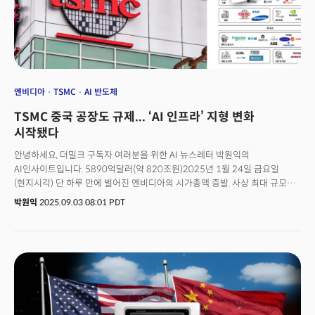
잡음으로써 자체 수직 통합 생태계 구축 가능성이 열렸다.
엔비디아
TSMC
AI 반도체
TSMC 중국 공장도 규제... ‘AI 인프라’ 지형 변화
시작됐다
안녕하세요, 더밀크 구독자 여러분을 위한 AI 뉴스레터 박원익의
AI인사이트입니다. 5890억달러(약 820조원)2025년 1월 24일 금요일
(현지시각) 단 하루 만에 벌어진 엔비디아의 시가총액 증발. 사상 최대 규모의
충격적인 손실을 모두 기억하시리라 생각합니다. 중국 AI 스타트업 딥시크가
박원익
2025.09.03 08:01 PDT
엔비디아의 고성능 칩을 사용하지 않고도 강력한 AI 모델을 개발했다는
소식에 AI 업계와 시장이 공포에 휩싸였죠.👉관련 리포트: 더밀크
AI인사이트리포트 11호 ‘딥시크 쇼크’(무료)이는 결코 한 기업의 주가에만
영향을 미치는 단순한 사건이 아니었습니다. 실리콘밸리 기업 동향, 미국의
정책 방향을 심도 있게 취재하는 더밀크는 이를 중요한 시그널로
인식했습니다. 핵심은 미국과 중국의 AI 패권 경쟁이 AI 인프라 전반으로
확장되고 있다는 것입니다. AI 반도체, 데이터센터, 전력망 등 강력한 AI를
개발할 수 있는 토대를 확보하는 것이 미국과 중국의 핵심 아젠다로 격상,