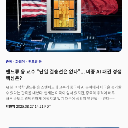
흐름이 계속될 것으로 보였습니다. 👉관련 기사: 트럼프 AI 액션 플랜 분석
(무료)
중국
화웨이
앤드류 응
앤드류 응 교수 “단일 결승선은 없다”... 미중 AI 패권 경쟁
핵심은?
AI 분야 석학 앤드류 응 스탠퍼드대 교수가 중국이 AI 분야에서 미국을 능가할
수 있다는 관측을 내놨다. 현재는 미국이 앞서 있지만, 중국의 추격이 매우
빠른 속도로 광범위하게 이뤄지고 있기 때문에 상황이 역전될 수 있다는
주장이다. 응 교수는 딥러닝닷에이아이(deeplearning.ai) 블로그를 통해
박원익
2025.08.27 14:21 PDT
“중국의 경쟁이 치열한 비즈니스 환경과 지식의 빠른 확산은 엄청난 추진력을
제공한다”며 중국의 활발한 개방형 모델 생태계, 반도체 설계 및 제조
분야에서 구축한 역량을 주장의 근거로 들었다. 오픈AI, 구글, xAI, 앤트로픽
등이 주도하는 미국의 AI 모델 생태계는 여전히 폐쇄형 모델 중심이고, 반도체