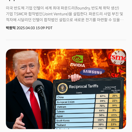
미국 반도체 기업 인텔이 세계 최대 파운드리(foundry, 반도체 위탁 생산)
기업 TSMC와 합작법인(Joint Venture)을 설립한다. 파운드리 사업 부진 및
적자에 시달리던 인텔이 합작법인 설립으로 새로운 전기를 마련할 수 있을지
귀추가 주목된다.
박원익
2025.04.03 15:09 PDT