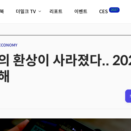
2027
이북
더밀크 TV
리포트
이벤트
CES
전체기사
K-웨이브
최신비디오
비디오
스타트업
혁신원정대
역사 및 개요
 ECONOMY
인자기(사람,돈,기술 이야기)
 환상이 사라졌다.. 20
필드 가이드
크리스의 뉴욕 시그널
CES2027 with TheM
해
더밀크 아카데미
더웨이브/트렌드쇼
밸리토크