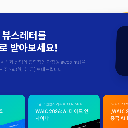
 뷰스레터를
로 받아보세요!
세상과 산업의 종합적인 관점(Viewpoints)을
주 3회(월, 수, 금) 보내드립니다.
더밀크 인뎁스 리포트 A.I.R. 28호
[WAIC 20
자료
벌의
WAIC 2026: AI 메이드 인
[WAIC
차이나
중국 AI