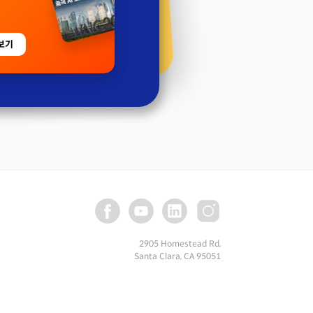
보기
2905 Homestead Rd,
Santa Clara, CA 95051