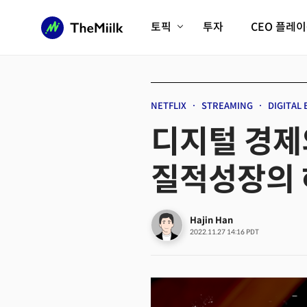
토픽
투자
CEO 플레
에이전틱AI시대
롱제비티/헬스케어
인프라/에너지
미국대전환
NETFLIX
STREAMING
DIGITAL
피지컬AI/로봇
디지털자산
디지털 경제의
AX비즈니스혁명
미래 교육/직업
질적성장의 
전체 기사 보기
Hajin Han
2022.11.27 14:16 PDT