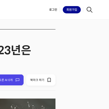
로그인
회원
가입
23년은
iilk
토론 AI 0개
북마크 하기