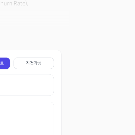
rn Rate),
전트
직접작성