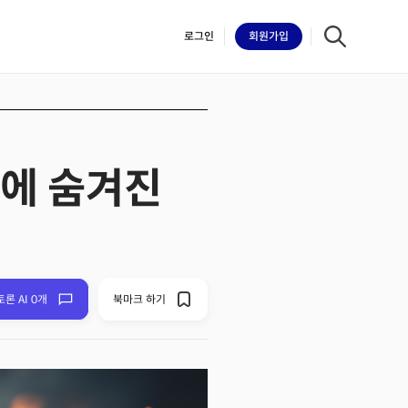
로그인
회원
가입
면에 숨겨진
iilk
토론 AI 0개
북마크 하기