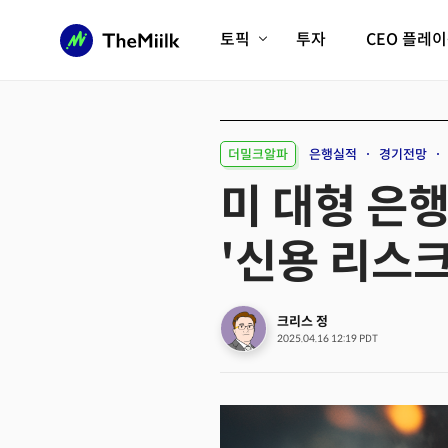
토픽
투자
CEO 플레
에이전틱AI시대
롱제비티/헬스케어
인프라/에너지
미국대전환
더밀크알파
은행실적
경기전망
피지컬AI/로봇
디지털자산
미 대형 은
AX비즈니스혁명
미래 교육/직업
'신용 리스크
전체 기사 보기
크리스 정
2025.04.16 12:19 PDT