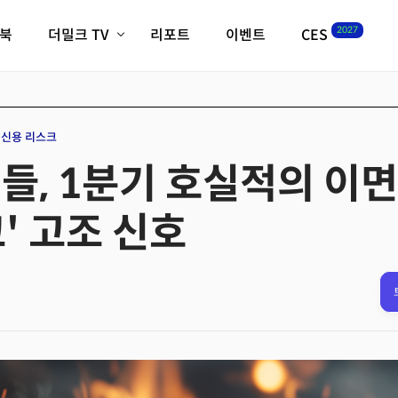
2027
이북
더밀크 TV
리포트
이벤트
CES
전체기사
K-웨이브
최신비디오
비디오
스타트업
혁신원정대
역사 및 개요
신용 리스크
인자기(사람,돈,기술 이야기)
행들, 1분기 호실적의 이
필드 가이드
크리스의 뉴욕 시그널
CES2027 with TheM
' 고조 신호
더밀크 아카데미
더웨이브/트렌드쇼
밸리토크