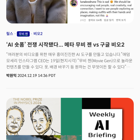
릴스
비오2
무비 젠
‘AI 숏폼’ 전쟁 시작됐다... 메타 무비 젠 vs 구글 비오2
“여러분의 비디오를 위한 매우 흥미진진한 AI 도구를 만들고 있습니다.”애덤
모세리 인스타그램 CEO는 19일(현지시각) “무비 젠(Movie Gen)으로 놀라운
컨텐츠를 만들 수 있다. 옷, 배경 바꾸기 등 원하는 건 무엇이든 할 수 있다”며
이같이 말했다. 지난 10월 공개한 동영상 생성 AI 모델 ‘무비 젠’을 고도화,
박원익
2024.12.19 14:36 PDT
2025년부터는 인스타그램에 통합해 제공한다는 계획이다.