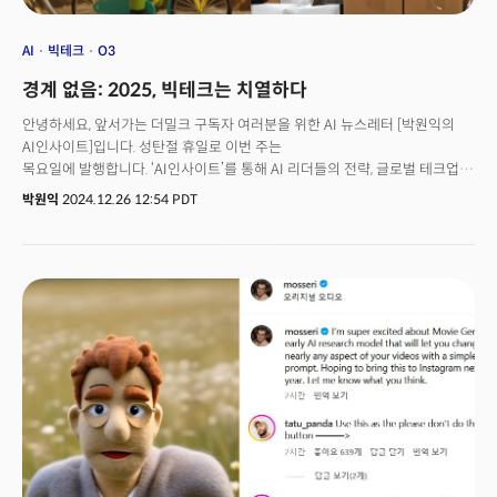
AI
빅테크
O3
경계 없음: 2025, 빅테크는 치열하다
안녕하세요, 앞서가는 더밀크 구독자 여러분을 위한 AI 뉴스레터 [박원익의
AI인사이트]입니다. 성탄절 휴일로 이번 주는
목요일에 발행합니다. ‘AI인사이트’를 통해 AI 리더들의 전략, 글로벌 테크업계
최신 흐름 및 중요 시그널을 놓치지 말고 확인하세요! “특별한 한 해의
박원익
2024.12.26 12:54 PDT
환상적인 마무리였습니다.” 순다 피차이 구글 CEO는 23일(현지시각) 자신의
X 계정을 통해 “2025년에는 더 놀라운 것들이 올 것”이라며 이같이
말했습니다. 연말에 집중됐던 구글 딥마인드의 새로운 AI 모델 및 관련 제품
발표를 언급하며 소회를 밝힌 것입니다. 실제로 구글은 차세대 AI 모델
‘제미나이 2.0 플래시’를 비롯해 동영상 생성 모델 ‘비오2(Veo2)’, 이미지 생성
모델 ‘이마젠3(Imagen 3)’, 월드 모델 ‘지니2(Genie 2)’까지 새로운 AI 모델을
쏟아냈습니다. 오픈AI 역시 마찬가지입니다. 20일까지 12일 연속 진행한
신제품 발표 이벤트에서 동영상 생성 모델 ‘소라(Sora)’를 출시했고, 새로운
추론 전문 모델 ‘o3’를 공개했습니다. 두 회사가 경쟁적으로 쏟아낸
업데이트에 업계는 말 그대로 폭풍 같은 연말을 맞이했죠.