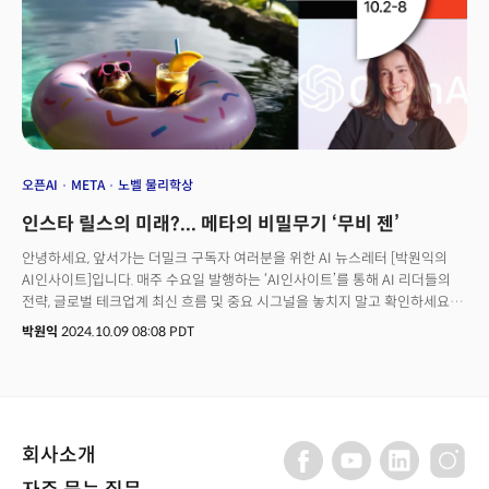
오픈AI
META
노벨 물리학상
인스타 릴스의 미래?... 메타의 비밀무기 ‘무비 젠’
안녕하세요, 앞서가는 더밀크 구독자 여러분을 위한 AI 뉴스레터 [박원익의
AI인사이트]입니다. 매주 수요일 발행하는 ‘AI인사이트’를 통해 AI 리더들의
전략, 글로벌 테크업계 최신 흐름 및 중요 시그널을 놓치지 말고 확인하세요!
“존 홉필드와 제프리 힌튼은 물리학과 AI를 잇는 아름답고 통찰력 넘치는
박원익
2024.10.09 08:08 PDT
다리를 만들었습니다.”요슈아 벤지오 몬트리올대 교수는 8일(현지시각) 두
과학자의 노벨물리학상 수상 소식을 공유하며 “그들의 아이디어에 영감을
받아 대학원에서 신경망(neural networks)을 연구했다”며 이같이
밝혔습니다. 두 과학자의 연구로 AI와 물리학이 연결되며 현재의 AI 혁신이
가능했다는 평가입니다. 업계에서는 노벨물리학상 수상으로 전 산업에 미칠
회사소개
AI의 영향력이 더 커질 것으로 전망하고 있습니다.