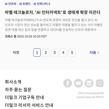
즐거운 한가위 되시길 바랍니다.
AI 인프라
AI 트렌드
AI 인피니티 5
마벨 테크놀로지, 'AI 인터커넥트'로 생태계 확장 이끈다
마벨 테크놀로지(MRVL)가 AI 반도체 경쟁의 새로운 전선을 열고 있다. AI
인프라 시장이 연산 성능을 둘러싸고 치열한 대결을 펼치고 있는 사이 마벨은
정면 대결 대신 칩과 칩을 연결하고 데이터를 전송하는 인프라 계층에서
입지를 다지고 있는 것이다.마벨의 실적은 AI 인프라 시장에서 이런 전략이
크리스 정
2025.10.02 10:33 PDT
통하고 있다는 것을 투자자들에게 각인시켜주는 계기가 됐다. 마벨은 지난
8월 발표한 2026 회계연도 2분기 실적에서 매출 20억6000만 달러를
기록해 전년 동기 대비 58% 증가했다. 조정 기준 주당순이익은 0.67달러로
이전
1
2
3
4
5
다음
전년 대비 123%나 늘었고 영업이익률은 34.8%까지 확대됐다. 특히 매출의
74%가 데이터센터 부문에서 나와 AI 인프라 붐의 웨이브를 타고 있음을
시사했다.하지만 실적 발표 직후 시장 반응은 조심스러웠다. 회사가 제시한
3분기 매출 전망치 20억6000만 달러는 더 높았던 시장 기대치를 밑돌았다.
실적 발표 직후 주가 상승폭은 제한적이었다. 강한 실적과 보수적 전망 사이의
간극이 AI 투자 붐에 열광하고 있는 투자자들의 기대를 채우기에는
회사소개
역부족이었던 셈이다.
자주 묻는 질문
2905 Homestead Rd,
더밀크 기업구독 안내
Santa Clara, CA 95051
더밀크 리서치 서비스 안내