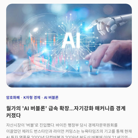
성장성은 더 명확해진다. 델은 올해 AI 서버 매출만 200억 달러를 넘어설
것으로 전망했다. 시장의 분위기는 더 긍정적이다. 그랜드뷰 리서치에 따르면
전 세계 기업들은 이미 AI 서버에만 연간 1000억 달러 이상을 쓰고 있고
시장은 2030년까지 연평균 39% 성장해 8540억 달러 규모가 될 전망이라는
분석이다. 델은 휴렛 팩커드 엔터프라이즈와 슈퍼 마이크로 컴퓨터, 레노보와
함께 AI 서버 시장의 선두권을 형성하고 있다. 실제로 일론 머스크의 xAI가
50억 달러 규모의 델 서버를 구매하기로 한 것으로 알려졌을 만큼 시장에서의
신뢰도는 높다. 특히 기업고객 부문은 전 분기 대비 두 자릿수 성장을 이어가고
있어 이제 겨우 성장 초기 단계라는 주장이 제기된다.
암호화폐
K자형 경제
AI 버블론
월가의 'AI 버블론' 급속 확장...자기강화 매커니즘 경계
커졌다
자산시장이 '버블'로 진입했다. 바이든 행정부 당시 경제자문위원회를
이끌었던 제러드 번스타인과 라이언 커밍스는 뉴욕타임즈의 기고를 통해 현재
AI 투자 열풍을 2000년 닷컴버블과 2008년 부도산 버블에 이어 21세기의