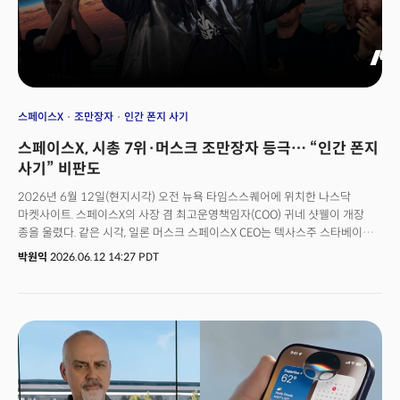
칼날은 적자에 시달려온 게임 사업부와 영업·컨설팅 조직을 향했다. 역대 최대
규모 AI 투자와 대규모 감원이 같은 회사에서 동시에 벌어지고 있는 것이다. 이
장면은 ‘AI로 인한 일자리 감소’라는 질문을 다시 한번 수면 위로 끌어올렸다.
스페이스X
조만장자
인간 폰지 사기
스페이스X, 시총 7위·머스크 조만장자 등극… “인간 폰지
사기” 비판도
2026년 6월 12일(현지시각) 오전 뉴욕 타임스스퀘어에 위치한 나스닥
마켓사이트. 스페이스X의 사장 겸 최고운영책임자(COO) 귀네 샷웰이 개장
종을 울렸다. 같은 시각, 일론 머스크 스페이스X CEO는 텍사스주 스타베이스
본사에서 화상으로 연결해 이 역사적 장면을 지켜봤다.머스크는 화상
박원익
2026.06.12 14:27 PDT
연설에서 “스페이스X가 성공할 확률을 10%도 안 된다고 봤다”며
“사람들에게 ‘우린 아마 실패할 거다. 그래도 한 번 시도해 봐야한다’고
말해왔었다”고 고백했다. 만약 스페이스X가 시도하지 않고, 우주로 진출하는
새로운 회사가 없다면 결코 진정한 우주 문명을 이룰 수 없을 것으로
생각했다는 것이다. 그는 “다른 항공우주 기업들도 훌륭한 로켓을 만들지만,
공상과학의 미래를 현실로 만들기 위해 필요한 기술을 추구하지 않았다”며
“바로 그게 스페이스X의 존재 이유다. 공상과학에서 ‘공상’을 빼고 모두를 위한
흥미롭고 영감을 주는 미래를 창조하는 것”이라고 강조했다. 머스크 CEO는