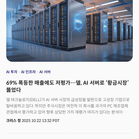
통신사들이었나?아니다. 구글, 아마존, 페이스북, 넷플릭스. 차고에서 시작한
스타트업들이 인터넷 시대의 제왕이 되었다. 통신사들은 인프라를 제공했을
뿐, 그 위에서 진짜 가치를 만든 것은 스타트업들이었다.스마트폰도
마찬가지다. 애플과 삼성이 하드웨어를 만들었지만, 모바일 혁명을 주도한
것은 누구인가? 우버, 에어비앤비, 인스타그램, 틱톡. 이들은 스마트폰 한 대도
만들지 않았지만 모바일이 바꾼 세상의 최대 수혜자가 됐다.클라우드 시대도
AWS, 구글 클라우드, 마이크로소프트 애저가 엄청난 데이터센터를 지었다.
그렇다면 클라우드 시대의 혁신은 이들만의 것인가? 아니다. 슬랙(Slack), 줌
(Zoom), 노션(Notion), 피그마(Figma). 이 스타트업들은 클라우드 위에서
완전히 새로운 일하는 방식을 만들어냈다.지금 AI 시대도 똑같은 패턴이다.
엔비디아가 하드웨어를 만들고, 삼성과 네이버가 GPU를 사들이고,
대기업들이 AI 팩토리를 짓는다. 하지만 그것은 인프라일 뿐이다. 진짜 혁명은
AI 투자
AI 인프라
AI 서버
그 인프라 위에서 새로운 가치를 만들어낼 기업가정신(앙트러프러너십)을
69% 폭등한 매출에도 저평가…델, AI 서버로 ‘황금시장’
갖춘 스타트업이 일으킬 것이다.역사는 명확하다.&nbsp;인프라는 대기업이
만들지만, 혁신은 스타트업이 주도한다.
뚫었다
델 테크놀로지(DELL)가 AI 서버 시장의 급성장을 발판으로 고성장 기업으로
탈바꿈하고 있다. 하지만 주식시장은 여전히 이 회사를 과거의 PC 제조업체
관점에서 평가하고 있어 향후 상당한 가치 재평가 여지가 있다는 분석이
제기됐다.실제로 델의 사업 구조는 빠르게 변하고 있다. AI 인프라 부문의
크리스 정
2025.10.22 13:32 PDT
수요를 보여주는 2분기 인프라솔루션그룹 매출은 168억 달러로 전년 동기
대비 44% 급증했다. 이 중 서버 및 네트워킹 부문은 69%나 성장하며 AI 서버
수요가 폭발적으로 매출 증가세를 이끌고 있음을 시사했다. 숫자로 보면 델의