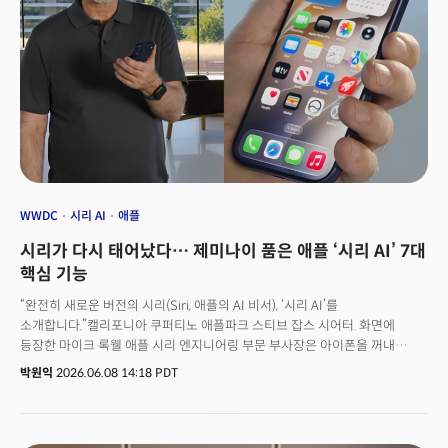
이어 “우리는 달, 화성, 태양계, 언젠가는 태양계를 넘어 더 먼 곳으로 가고 싶어
하는 분이라면 누구든지 그곳으로 모셔다 드리고 싶다”며 “소수의
우주비행사뿐만 아니라 바로 지금 이 영상을 보고 있는 누구든 모셔다
드리고자 한다. 스페이스X의 놀라운 팀과 함께라면 그 목표를 반드시 달성할
수 있을 것이라고 확신한다”고 했다. 나스닥 CEO 아데나 프리드먼은 “혁신의
본고장인 나스닥이 스페이스X의 파트너가 되어 자랑스럽다”고 환영했다. 샷웰
COO는 “오늘 우리는 또 하나의 역사를 만든다. 우리에게는 ‘역사를 만드는’
역사가 있다”고 했다.
WWDC
시리 AI
애플
시리가 다시 태어났다… 제미나이 품은 애플 ‘시리 AI’ 7대
핵심 기능
“완전히 새로운 버전의 시리(Siri, 애플의 AI 비서), ‘시리 AI’를
소개합니다.”캘리포니아 쿠퍼티노 애플파크 스티브 잡스 시어터. 화면에
등장한 마이크 록웰 애플 시리 엔지니어링 부문 부사장은 아이폰을 꺼내
“샌프란시스코에서 열리는 수키 워터하우스의 콘서트가 언제지?”라고 시리에
박원익
2026.06.08 14:18 PDT
물었다. 애플 인텔리전스(Apple Intelligence)로 새롭게 업데이트된 시리
AI는 “콘서트는 오는 7월 26일이며 추첨 방식으로만 입장권을 구할 수
있다”고 즉시 답했다. 학습된 데이터만 답하는 게 아니라 실제 세계에서
실시간으로 벌어지는 정보까지 확인, 정확한 답변을 제시할 수 있게 된