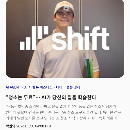
것이다. 이뿐만 아니다. 록웰 부사장이 “추첨이 열리면 신청하도록 알림을
줘”라고 말하자 시리는 곧바로 알림(reminder)을 설정했다. 아이폰 앱을
구동하는 작업까지 스스로 수행할 수 있게 됐다. 록웰에 이어 등장한 저스틴
티티 인텔리전트 시스템 경험 엔지니어링 시니어 디렉터는 시리 AI를 활용해
‘FIFA 2026’ 월드컵 일정을 조회한 후 시청 파티 계획을 세우고, 대진을
이루는 두 나라의 음식 메뉴까지 추천받는 시연을 진행했다. 역시 화면에
손가락 하나 대지 않은 채 대화만으로 진행한 작업이었다.
AI AGENT
AI 시대 뉴 비즈니스
데이터 행동 경제
“청소는 무료”… AI가 당신의 집을 학습한다
“띵동~”초인종 소리에 아파트 문을 열자 흰 유니폼을 입은 청소 담당자가
환하게 웃으며 인사를 한다. 손에는 각종 청소 도구가 들려 있다. 특이한 점은
카메라 달린 모자를 쓰고 있다는 것. 청소 시작과 함께 카메라 녹화 버튼이
눌렸다. 욕실, 주방, 거실을 돌며 바닥을 닦고, 냉장고를 청소하고, 설거지를
박원익
2026.05.30 04:08 PDT
하며 쌓인 빨랫감을 정리하는 내내 청소 담당자는 1인칭 시점으로 모든 것을