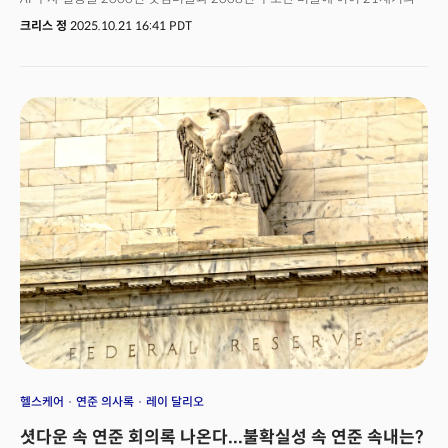
세 번째 자산 버블로 규정했다. 이들은 현재 금융시장의 과도한 낙관이 경제
크리스 정
2025.10.21 16:41 PDT
전체를 또다시 위험에 빠뜨리고 있다고 강력히 경고했다. 실제 금융시장은 그
어느때보다 뜨겁게 폭주중이다. 월가는 가장 큰 수혜자다. 골드만삭스의
딜메이커와 트레이더들은 역대 최고 실적을 향해 달려가고 있다. 블랙록의
운용자산은 단 3개월 만에 1조 달러가 증가해 13조 5000억 달러에 도달했다.
문제는 이 정도 수준의 숫자들은 단순한 금융업계의 호황처럼 보기에는 너무
크고 빠르다는 것이다. 결국 그 이면에는 AI라는 이름으로 포장된 구조적
위험이 커지고 있다. 특히 블랙록이 현재 시장에 미치는 영향력은 크다.
블랙록이 운용하는 인덱스펀드는 펀드 시장의 절반 이상을 차지한다. 이
자금은 엔비디아와 마이크로소프트 같은 AI 관련 기업에 집중 투자되어 있다.
시장이 상승하면 인덱스펀드로 더 많은 돈이 몰려들고 이 돈은 결국 AI
기업으로 흘러간다. 선순환처럼 보이지만 실상은 자기강화 메커니즘이
작동하는 버블의 전형적 패턴이다.
헬스케어
연준 의사록
레이 달리오
셧다운 속 연준 회의록 나온다...불확실성 속 연준 속내는?