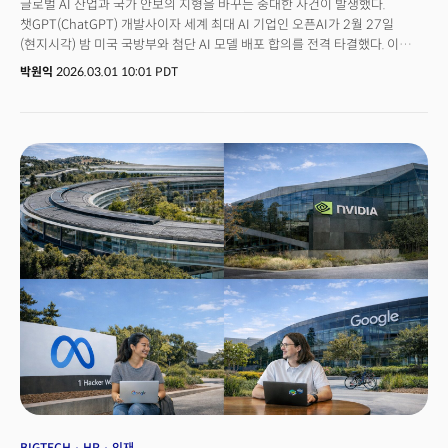
글로벌 AI 산업과 국가 안보의 지형을 바꾸는 중대한 사건이 발생했다.
챗GPT(ChatGPT) 개발사이자 세계 최대 AI 기업인 오픈AI가 2월 27일
(현지시각) 밤 미국 국방부와 첨단 AI 모델 배포 합의를 전격 타결했다. 이
합의는 AI 모델의 군사적 활용에 제동을 건 앤트로픽(Anthropic)을 미
박원익
2026.03.01 10:01 PDT
국방부가 국방 시스템에서 사실상 퇴출하는 초강수를 둔 직후에 단행됐다.
국가 안보 영역에서 AI의 중요성이 커지는 가운데, 실리콘밸리 빅테크 기업과
국가 권력의 역학 관계가 새로운 국면에 접어들었음을 시사하는 결정적
장면으로 기록될 전망이다. 👉돈과 기술, 전쟁으로 흐른다: AI 국방 유니콘에
베팅하는 실리콘밸리이번 합의는 단순히 기술 기업의 B2G(기업-정부 간)
계약 체결을 넘어서는 의미를 지닌다. 첨단 AI 기술과 국가 최상위 군사 안보
인프라를 융합하는 이른바 ‘군산-AI 복합체(Military-Industrial-AI
Complex)’의 서막을 알리는 움직임으로 해석할 수 있기
때문이다. 실리콘밸리는 원래 미국 국방부의 군사 기술 수요(유도
미사일컴퓨터 등) 기반으로 반도체 산업이 탄생한 지역이다. 1956년 설립된
페어차일드 반도체 등을 통해 트랜지스터와 집적회로(IC)가 발전, 현대 디지털
시대를 열었다. 개인용 컴퓨터, 인터넷, GPS 등 최초에 군사용으로 개발된
기술이 소비자 기술로 확장된 사례도 적지 않다. 1991년 소련 붕괴, 그리고
이에 따른 냉전 종식 이후 군사 기술과 거리를 유지해 왔던 실리콘밸리의
기조가 다시 바뀐 건 2020년대 들어서부터다. AI, 드론, XR(확장현실) 등 첨단
기술의 급격한 발전과 전쟁 양상 변화로 실리콘밸리 기술이 다시 군사 핵심
요소로 쓰이게 됐다. 팔란티어(Palantir), 안두릴(Anduril Industries), 메타
등이 이 흐름의 선두에 선 기업이다. 오픈AI와 미 국방부의 이번 합의에도 이런
흐름이 반영됐다. 👉‘차세대 컴퓨팅’ 찾아 적에서 동지로... 저커버그-럭키 8년
BIGTECH
HR
인재