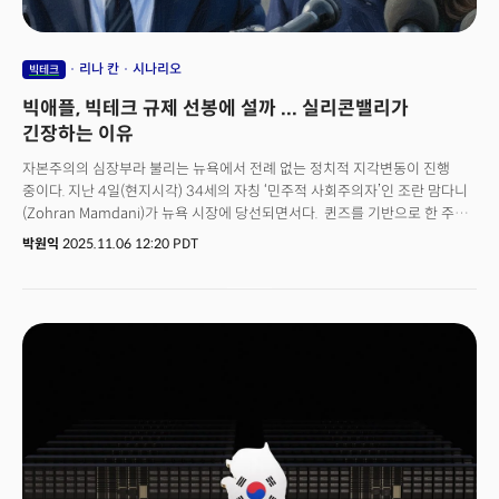
리나 칸
시나리오
빅테크
빅애플, 빅테크 규제 선봉에 설까 ... 실리콘밸리가
긴장하는 이유
자본주의의 심장부라 불리는 뉴욕에서 전례 없는 정치적 지각변동이 진행
중이다. 지난 4일(현지시각) 34세의 자칭 ‘민주적 사회주의자’인 조란 맘다니
(Zohran Mamdani)가 뉴욕 시장에 당선되면서다. 퀸즈를 기반으로 한 주
하원의원 출신의 맘다니는 뉴욕 역사상 100년 만의 최연소 시장이자, 최초의
박원익
2025.11.06 12:20 PDT
무슬림, 최초의 남아시아계 시장이라는 새로운 기록을 쏟아냈다. 맘다니는
당선 수락 연설에서부터 자신이 구시대와의 단절을 상징함을 분명히 했다.
그는 지지자들 앞에서 “역사에서 흔치 않게 다가오는 순간이 있다. 낡은
것에서 새로운 것으로 발을 내딛고, 한 시대가 끝나며 오랫동안 억눌렸던
민족의 영혼이 목소리를 낼 때”라고 말하며, 인도의 초대 총리 자와할랄
네루의 1947년 독립 선언 연설을 인용했다. 뉴욕이 낡은 것에서 새로운
것으로 발을 내디뎠다”는 선포였다.급격한 정치적 전환의 기저에는 고물가로
인한 ‘생활비 부담’이 존재하고 있었다. 생활비 문제 해결에 대한 기대감을
안고 뉴욕 시민들이 선거에 참여, 맘다니 돌풍을 만들어 냈다는 게 전문가들의
분석이다.👉민주당 압승, 트럼프 추락...'생활비 지옥'앞에 이념은 없었다더
중요한 건 앞으로 그의 정책이 어떻게 전개될 것이냐는 점이다. 맘다니 신임