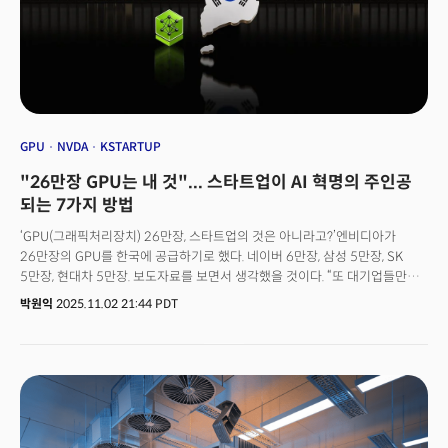
시장은 당선 직후 인수위원회 공동위원장 명단에 ‘빅테크 저격수’라는
별명으로 전 세계 테크 기업들을 공포에 떨게 했던 리나 칸(Lina Khan) 전
연방거래위원회(FTC) 위원장을 포함, 이미 정책 실행 준비에 돌입했다. FTC는
한국의 공정거래위원회격으로, 기업의 반독점 여부를 조사하는 권력
기관이다. 칸의 임명은 맘다니의 급진적 공약이 단순한 선거용 구호가
아니라는 걸 시장에 알린 첫 번째 ‘경고 사격’으로 해석된다.
GPU
NVDA
KSTARTUP
"26만장 GPU는 내 것"... 스타트업이 AI 혁명의 주인공
되는 7가지 방법
‘GPU(그래픽처리장치) 26만장, 스타트업의 것은 아니라고?’엔비디아가
26만장의 GPU를 한국에 공급하기로 했다. 네이버 6만장, 삼성 5만장, SK
5만장, 현대차 5만장. 보도자료를 보면서 생각했을 것이다. “또 대기업들만
좋은 거 다 가져가네. 우리 같은 스타트업은 구경만 하라는 거야?”아니다. AI
박원익
2025.11.02 21:44 PDT
스타트업 창업자거나, 창업을 준비 중이거나, 혹은 지금 회사를 그만두고 뭔가
새로운 것을 시작하려는 사람이라면 새로운 시대를 준비해야 한다. 26만장의
GPU는 대기업 것이 맞다. 하지만 그 GPU로 만들어질 미래는, 내 것이 될 수
있다.정확히 말하면 스타트업의 것이 돼야 한다. 그리고 제대로 움직인다면
스타트업의 것이 될 것이다. 역사는 스타트업 편이다. 역사를 돌아보더라도
인터넷 인프라는 AT&T, 버라이즌 같은 거대 통신사들이 수조원을 들여
광케이블을 깔고 서버를 설치했다. 그렇다면 인터넷 혁명의 주인공은