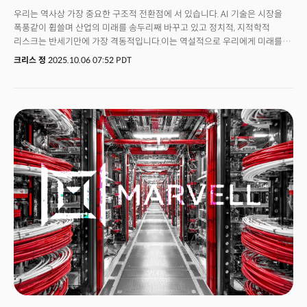
우리는 역사상 가장 중요한 구조적 전환점에 서 있습니다. AI 기술은 시장을
폭풍같이 휩쓸며 산업의 미래를 송두리째 바꾸고 있고 정치적, 지적학적
리스크는 반세기만에 가장 격동적입니다.이는 역설적으로 우리에게 미래를
바꿀 기회가 오고 있음을 의미합니다. 하지만 잠재적 리스크에 그 어느때보다
크리스 정
2025.10.06 07:52 PDT
더 방어적으로 대비해야 함을 의미하기도 합니다.그래서 우린 위험에
반응하고 기회를 준비하는 스마트머니의 흐름을 짚어봤습니다. 지난주는
표면적으론 평범한 한 주였지만, 구조를 들여다보면 세 가지 균열이 동시에
진행되고 있었습니다.첫째, 2년간 철저히 외면받던 헬스케어 섹터에 역대급
내부자 매수세가 몰리며 '리레이팅(Re-rating)'의 문이 열렸습니다. 이는
단순한 밸류에이션 반등이 아니라 구조의 변화와 AI 도입이라는 구조적
전환의 시작점을 의미합니다.둘째, 프랑스 국채보다 프랑스 기업채가 더 낮은
금리로 거래되는 이례적 현상이 포착됐습니다. 이는 "국가 부채 =
안전자산"이라는 전후 금융 질서의 근간이 흔들리고 있다는 증거입니다.셋째,
레이 달리오가 37조 달러 미국 부채의 지속 불가능성을 경고하며 포트폴리오
재편을 공개했고 동시에 미국 정부 셧다운으로 경제 데이터마저 멈춰서면서
연준의 정책 판단에 안개가 드리웠습니다.이 세 가지는 각각 독립된 사건이
아닙니다.재정 신뢰 하락 → 국채 리스크 프리미엄 상승 → 자본의 기업 자산
선호 → 헬스케어 같은 디펜시브 성장 섹터로의 회귀라는 하나의 흐름 속에
있습니다. 시장은 이미 '포스트 국채 시대'를 준비하고 있으며, 그 자본은
빅테크와 헬스케어, 그리고 AI 인프라로 향하고 있습니다.투자자들이 아직
인식하지 못한 질문은 이것입니다: "국채가 더 이상 안전하지 않다면, 다음
안전자산은 무엇인가?" 이번 주 밀키스레터는 그 답의 윤곽을 보여드립니다.