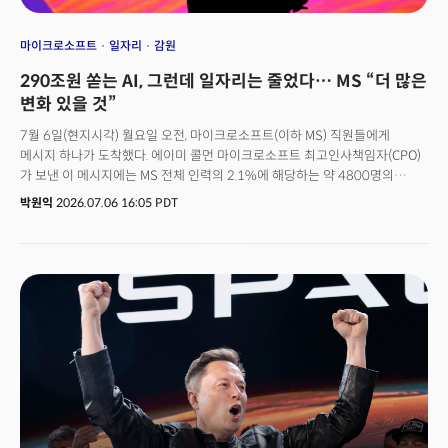
마이크로소프트
일자리
감원
290조원 쏟는 AI, 그런데 일자리는 줄었다… MS “더 많은
변화 있을 것”
7월 6일(현지시각) 월요일 오전, 마이크로소프트(이하 MS) 직원들에게
메시지 하나가 도착했다. 에이미 콜먼 마이크로소프트 최고인사책임자(CPO)
가 보낸 이 메시지에는 MS 전체 인력의 2.1%에 해당하는 약 4800명의
일자리를 없앤다는 충격적 내용이 담겨 있었다. 콜먼 CPO는 이번 결정의
박원익
2026.07.06 16:05 PDT
배경에 대해 “우리를 둘러싼 세상이 변하고 있기 때문에 우리의 사업도
변화한다”고 설명했다. 대규모 해고를 회사의 전환으로 설명한 것이다.
엑스박스 사업부를 이끄는 아샤 샤르마 최고경영자(CEO)도 같은 날 별도의
메시지를 통해 “엑스박스 역사상 가장 큰 규모의 구조조정을 시작한다”고
밝히며 향후 회계연도(FY27) 동안 약 3200명을 감축하기로 했다고 전했다.
감원 규모도 놀랍지만, 더 눈에 띄는 대목은 따로 있었다. 콜먼 CPO는 성명
말미에 “우리는 아직 이 여정의 초기 단계에 있으며 앞으로 더 많은 변화가
있을 것이다. 회사의 다른 부문들도 유사한 변화를 겪게 될 것”이라고 했다.
일회성 감원이 아니라 향후 추가 구조조정이 있을 수 있다고 암시한 것이다.
대부분 AI 데이터센터와 반도체 부분에 들어가는 올해 자본지출(capex)
규모를 1900억달러(약 290조6600억원)로 밝히며 역대 최대 규모의 AI
인프라 투자를 예고한 지 불과 두 달여 만에 벌어진 일이다. 인력 구조조정의