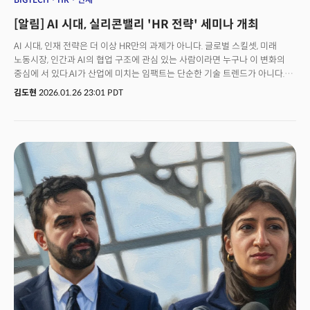
애증사
[알림] AI 시대, 실리콘밸리 'HR 전략' 세미나 개최
AI 시대, 인재 전략은 더 이상 HR만의 과제가 아니다. 글로벌 스킬셋, 미래
노동시장, 인간과 AI의 협업 구조에 관심 있는 사람이라면 누구나 이 변화의
중심에 서 있다.AI가 산업에 미치는 임팩트는 단순한 기술 트렌드가 아니다.
노동의 구조 자체가 재편되고 있다는 신호다. 미래의 '일'은 더 이상 사람만의
김도현
2026.01.26 23:01 PDT
영역이 아니다. 사람, 에이전트, 로봇이 협력하는 구조가 표준이 될 것이며, 이
협업 환경은 AI에 의해 작동된다.맥킨지에 따르면 현재 기술 수준만으로도
미국 전체 근로 시간의 절반 이상이 이론적으로 자동화 가능한 단계에
도달했다. 이는 일자리 소멸이 아니라 일이 수행되는 방식과 역할 정의 자체가
근본적으로 바뀌고 있음을 의미한다. 일부 역할은 축소되고, 일부는 확장되며,
지금까지 존재하지 않았던 새로운 역할이 등장한다.HR은 더 이상 채용, 평가,
교육, 조직문화를 관리하는 지원 조직에 머무르지 않는다. 비즈니스의
최전선에서 전략을 설계하고 의사결정을 함께 책임지는 '전략 파트너
(HRBP)'로 진화하고 있다. 인간과 지능형 기계가 어떻게 협력할 것인가를
설계하는 조직으로 역할이 확장되고 있는 것이다.더밀크는 이 같은
실리콘밸리 인재 전략 변화를 가장 선명하게 보여주는 세미나를 국내 최대 HR
커뮤니티 '기고만장'과 인재 및 세미나 전략 기업 '캐스팅코드'의 후원으로
개최한다.