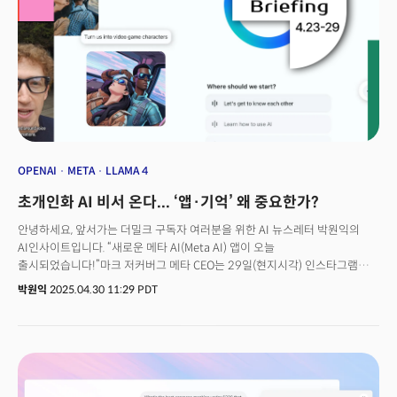
우리는 어떻게 대응해야 할까요?
OPENAI
META
LLAMA 4
초개인화 AI 비서 온다... ‘앱·기억’ 왜 중요한가?
안녕하세요, 앞서가는 더밀크 구독자 여러분을 위한 AI 뉴스레터 박원익의
AI인사이트입니다. “새로운 메타 AI(Meta AI) 앱이 오늘
출시되었습니다!”마크 저커버그 메타 CEO는 29일(현지시각) 인스타그램을
통해 “메타 AI는 이미 거의 10억 명의 월간 활성 사용자(MAU)를 가지고
박원익
2025.04.30 11:29 PDT
있다”며 이같이 밝혔습니다. 페이스북, 인스타그램, 왓츠앱, 메신저 등 메타가
운영 중인 앱에 통합해 제공하던 메타 AI의 사용자 반응이 좋아 독립 앱으로
출시한다는 설명입니다. 새로운 메타 AI 앱의 특징은 무엇일까요? 마크
저커버그 CEO는 어떤 전략을 추진하는 걸까요?