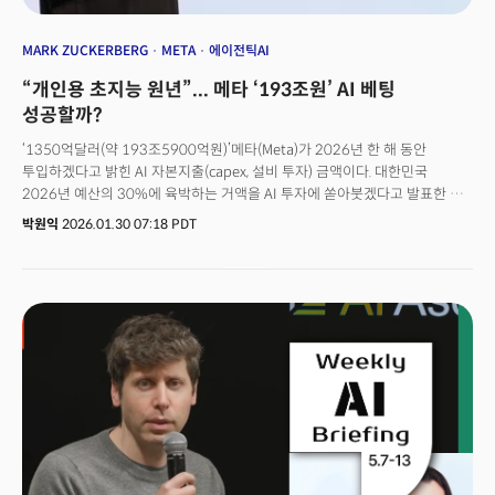
MARK ZUCKERBERG
META
에이전틱AI
“개인용 초지능 원년”... 메타 ‘193조원’ AI 베팅
성공할까?
‘1350억달러(약 193조5900억원)’메타(Meta)가 2026년 한 해 동안
투입하겠다고 밝힌 AI 자본지출(capex, 설비 투자) 금액이다. 대한민국
2026년 예산의 30%에 육박하는 거액을 AI 투자에 쏟아붓겠다고 발표한 것.
이는 메타가 2025년 지출한 금액(722억달러)의 두 배에 달한다. 1월 28일 장
박원익
2026.01.30 07:18 PDT
마감 후 발표된 메타의 2025년 4분기 실적은 월가의 예상치를 크게 상회하며
시장을 깜짝 놀라게 했다. 특히 올해 실적 전망치(가이던스)와 함께 공개한 AI
투자 규모는 마크 저커버그 메타 CEO가 얼마나 공격적으로 AI 분야에
베팅하고 있는지 상징적으로 보여줬다. 메타의 과감한 베팅에 힘입어 29일
메타의 주가는 10.40% 급등했다. 그러나 화려한 실적, 통큰 투자 계획의
이면에는 가상현실(VR) 사업 축소, 경쟁사 대비 뒤처진 AI 기술 만회라는
메타의 절박한 상황이 깔려 있다는 게 업계의 분석이다.