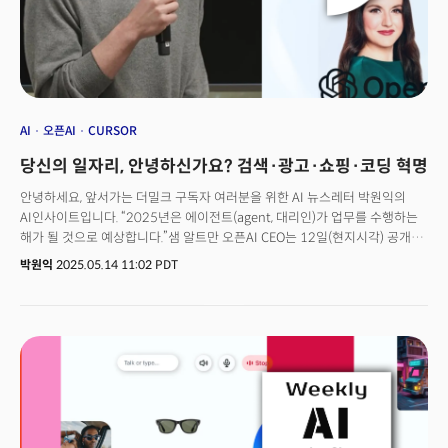
AI
오픈AI
CURSOR
당신의 일자리, 안녕하신가요? 검색·광고·쇼핑·코딩 혁명
안녕하세요, 앞서가는 더밀크 구독자 여러분을 위한 AI 뉴스레터 박원익의
AI인사이트입니다. “2025년은 에이전트(agent, 대리인)가 업무를 수행하는
해가 될 것으로 예상합니다.”샘 알트만 오픈AI CEO는 12일(현지시각) 공개된
세콰이어 캐피탈(Sequoia Capital)과의 대담 ‘AI Ascent’에서 “그중에서도
박원익
2025.05.14 11:02 PDT
코딩 분야가 두드러질 것”이라며 이같이 말했습니다.오픈AI는 인간과 유사한,
혹은 인간을 뛰어넘는 AGI(범용인공지능)에 도달하는 단계 중 세 번째 단계로
에이전트를 제시한 바 있습니다. 에이전트의 핵심은 AI가 인간의 개입을
최소화, 자율적으로 업무를 수행할 수 있다는 데 있습니다. 2025년에 이미
이런 변화가 일어나고 있다는 것이 중요합니다. 실제로 기업들의 AI 에이전트
활용은 일자리 시장을 흔들고 있습니다. 더 적은 숫자의 인원으로 더 많은
작업을 수행할 수 있기 때문입니다. 마이크로소프트는 13일 전체 직원의 3%
에 해당하는 6800명 이상의 직원을 해고한다고 발표했고, 미국 소프트웨어
엔지니어 채용 공고는 팬데믹 수준으로 급감한 상태입니다. 격변의 시대,