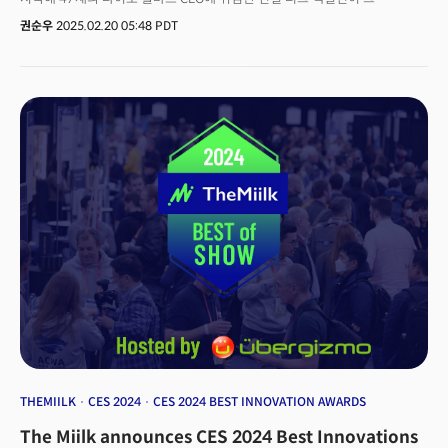
주인공이다. 월마트는 최근 다시 주목받고 있다. 한때 아마존과 같은 온라인
권순우
2025.02.20 05:48 PDT
쇼핑의 대세에 밀려 전통적인 대형 매장이 뒤처질 것이라는 우려를 샀지만,
공격적인 투자와 혁신, 전략적 다변화를 통해 여전히 미국 유통업계의 선두
자리를 지키고 있다.'월마트는 저가'라는 이미지에서 벗어나 모든
소득계층에서 시장 점유율을 확대하고 있다. 지난 17일 월스트리트저널
(WSJ) 보도에 따르면 코스트코와 아마존에 밀렸던 월마트는 지난해 주가가
72%나 오르면서 상승곡선을 타고 있다. 이는 고급 식료품과 프리미엄
브랜드를 출시하면서 고소득층에까지 고객층을 넓히는데 성공했고, 온라인
사업에 꾸준히 투자하면서 매출 점유율을 다변화했기 때문이다. 현재
월마트의 온라인 매출은 전체 매출의 16%를 차지한다. 미국 내 약 5000여
곳에 달하는 월마트와 자회사 샘스클럽 오프라인 매장을 활용한 온라인 주문,
픽업 서비스를 통화 아마존과 차별화에 나선 것이 주효했다. 또한 월마트는
매장과 물류센터에 로봇 기술을 도입하고, 자동화를 통해 운영 효율을
극대화하며, 인공지능(AI)을 활용한 재고 관리 시스템을 구현하는 등 변화를
거듭하고 있다.월마트 성장은 단순히 한 기업의 성공을 의미하지 않는다.
전통적인 방식의 수익 모델을 가진 기업이 변화의 흐름을 읽고, 자사의 강점과
혁신을 접목해 새로운 기회를 찾아 나가는 과정을 보여준다. 우리 기업들이
주목해야 할 롤모델이 되고 있다. 성공적인 혁신의 배경엔 더그 맥밀런 CEO의
리더십이 있다. 월마트의 수장이 된 지 10년이나 흐른 지금까지 그의 리더십이
여전히 주목받고 있다는 점도 기억할 필요가있다. 맥밀런 CEO는 매년 말
THEMIILK
CES 2024
CES 2024 BEST INNOVATION AWARDS
자신이 읽은 도서 목록을 공유한다. 월마트 혁신과 성장을 이끈 리더십의
The Miilk announces CES 2024 Best Innovations
근간이 된 책을 소개한다. 월마트가 새로운 먹거리를 찾고, 혁신을 도입할 수