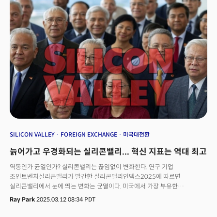
참가자 중 약 10%를 차지하게 됐다. 이 같은 한국의 활약에 대해 존 켈리 CTA
부사장 겸 CES 전시 총괄 디렉터도 높은 평가를 내놨다. 켈리 부사장은 CES
공식 미디어 파트너인 더밀크와의 인터뷰에서 "CES 2025에 참가한 한국
기업들은 유레카파크의 스타트업부터 삼성, LG, SK하이닉스, 롯데, 대동,
세라젬, 현대모비스와 같은 글로벌 리더에 이르기까지 세계 무대에서 혁신과
기술력을 선보였다"고 평가했다. 이어 "(한국 기술 커뮤니티와) 함께 혁신을
통해 글로벌 과제에 대응하고 더 나은 미래를 만들어 나갈 수 있을 것"이라며
내년 CES2026에 대한 기대감을 내비쳤다.켈리 부사장은 마지막으로 "한국의
활기찬 기술 커뮤니티와의 지속적인 파트너십을 환영하며 감사의 뜻을
전한다"고 밝혔다.
SILICON VALLEY
FOREIGN EXCHANGE
미국대전환
늙어가고 우경화되는 실리콘밸리... 혁신 지표는 역대 최고
역동인가 균열인가? 실리콘밸리는 끊임없이 변화한다. 연구 기업
조인트벤처실리콘밸리가 발간한 실리콘밸리인덱스2025에 따르면
실리콘밸리에서 눈에 띄는 변화는 균열이다. 미국에서 가장 부유한
지역이지만, 인종, 성별, 소득 간 격차도 가장 큰 곳이기도 하다. 이런 격차는
Ray Park
2025.03.12 08:34 PDT
지역의 고령화, 우경화라는 변화를 낳았다. 고령화로 부족해진 인구는
외국인이 보충했고, 벤처캐피털 투자금 등 미국의 혁신 지표는 3년 만에