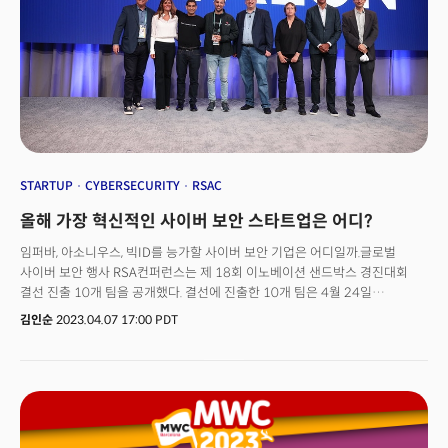
UAE, the US, France, Germany, Switzerland, and Japan, are
participating in this event.“Innovation is no longer bound by
nationality or borders. It will be achieved by those who can
seamlessly bridge the borderless digital world with reality at a rapid
pace," said Young Lee, the Minister of SMEs and Startups, in her
opening remarks on the first day of the event."The ministry will spare
no effort to support startups in advancing the startup industry," the
minister added.She also outlined the ministry's plan to streamline its
startup programs and organizations while enhancing benefits for
both domestic and global startups that contribute to the growth of
STARTUP
CYBERSECURITY
RSAC
Korea's startup market.
올해 가장 혁신적인 사이버 보안 스타트업은 어디?
임퍼바, 아소니우스, 빅ID를 능가할 사이버 보안 기업은 어디일까.글로벌
사이버 보안 행사 RSA컨퍼런스는 제 18회 이노베이션 샌드박스 경진대회
결선 진출 10개 팀을 공개했다. 결선에 진출한 10개 팀은 4월 24일
샌프란시스코 모스코니센터에서 열리는 이노베이션 샌드박스 경진대회에서
김인순
2023.04.07 17:00 PDT
기술과 서비스를 발표한다. 이 중 최고의 기업이 선정된다. 이노베이션
샌드박스 과거 우승팀은 임퍼바(Imperva), 팬톰(Phantom), 악소니우스
(Axonius), 빅아이디(BigID), 에이프리오(Apiiro) 등이 있다. 2022년
우승팀은 탈론 사이버 시큐리티(Talon Cyber ​​Security)다. 결선 진출 기업은
'가장 혁신적인 스타트업' 타이틀을 놓고 발표와 질의 응답 라운드를 벌인다.
휴 톰슨 RSA컨퍼런스 프로그램 위원회 의장, 크리스토퍼 영 마이크로소프트