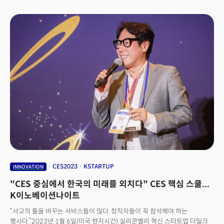
쓰는 것이 플레이어와 직원의 참여도를 높이는데 도움이 된다’고
주장했다. 튀는 색깔과 단순한 조작법으로 2012년 첫 출시 이후, 글로벌
모바일 게임 순위를 뒤흔든 캔디크러쉬 사가는 10년이 지난 지금도 전 세계
플레이어들로부터 사랑받고 있다. 이 퍼즐 게임은 지난해 매 분기 순 예약이
전년 대비 약 20% 증가했고 34억 번 이상의 다운로드 횟수를
기록했다. 22분기 연속 미국 앱스토어에서 가장 높은 수익을 올린 게임
프랜차이즈라는 명성을 유지하기 위해 스웨덴 게임회사 킹 엔터테인먼트는
수많은 노력을 했다. 솜메스타드 사장은 10년간의 캔디크러쉬 개발 과정을
떠올리며 배운 교훈을 세 가지로 요약했다.
CES2023
KSTARTUP
INNOVATION
"CES 중심에서 한국의 미래를 외치다" CES 핵심 스쿨...
K이노베이션나이트
“사고의 틀을 바꾸는 서비스들이 많다. 창작자들이 꼭 참석해야 하는
행사다.”2023년 1월 6일(미국 현지시간) 실리콘밸리 혁신 스타트업 더밀크