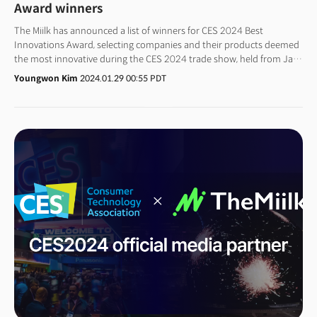
있었던 비결을 읽어낼 수 있을 것이다.
Award winners
The Miilk has announced a list of winners for CES 2024 Best
Innovations Award, selecting companies and their products deemed
the most innovative during the CES 2024 trade show, held from Jan
10-12, with collaborate with Ubergizmo. The media company has
Youngwon Kim
2024.01.29 00:55 PDT
become the official media partner of CTA, the organizer of the annual
technology trade fair CES, starting from this year. The award event
aims to recognize innovative products and services showcased at the
annual CES trade fair.At the inaugural award event, L'Oréal (France),
Withings (France), Midbar (South Korea), Amazon Automotive (U.S.),
Panasonic (Japan), Mandro (South Korea), and Emperor Pantomime
(U.S.) were chosen as the winners.The Miilk picked winners in seven
industrial categories—Living, Health, Food, Mobility, Social,
Environment, and Industrial, avoiding specific product
categorizations like TV and smartphone.The criteria were based on
three main pillars: the purpose of companies or their products for
humanity (purpose), the degree of technological innovation
(innovation), and the potential for commercialization
(commercialization).The panel of judges for the award consisted of
Youngsup Joo, a distinguished professor at Seoul National University
and former chairman of the Korea ICT Convergence Network ), Yong-
duk Lee, CEO of Dream N Future Labs and former NVIDIA Korea head,