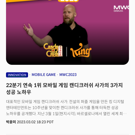
비즈니스 개발 전략 및 벤처 부문 수석 부사장 등이 심사위원으로 참여한다.
린다 그레이 마틴 RSA 컨퍼런스 수석 부사장은 "지난 18년 동안 이노베이션
샌드박스에 진출한 상위 10개 기업은 75건의 인수합병(M&A)과 125억 달러
이상의 투자를 받았다"고 말했다.
MOBILE GAME
MWC2023
INNOVATION
22분기 연속 1위 모바일 게임 캔디크러쉬 사가의 3가지
성공 노하우
대표적인 모바일 게임 캔디크러쉬 사가. 전설의 퍼즐 게임을 만든 킹 디지털
엔터테인먼트는 10주년을 맞이한 캔디크러쉬 사가를 통해 터득한 성공
노하우를 공개했다. 지난 3월 1일(현지시각), 바르셀로나에서 열린 세계 최대
이동통신 전시회 ‘모바일 월드 콩그레스(MWC) 2023’에 초돌프 솜메스타드
박윤미
2023.03.02 18:23 PDT
(Tjodolf Sommestad) 킹 엔터테인먼트 사장이 기조연설자로 섰다. 그는
‘혁신은 신제품 출시 이상의 의미를 지니며, 세부적인 것까지 세심하게 신경