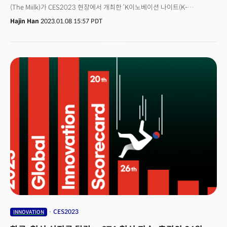
(The Miilk)가 CES2023 현장에서 개최한 ‘K이노베이션 나이트(K-
Innovation Night 이하 K나이트)’ 행사에 참여한 가수 윤종신씨 인사말 중
Hajin Han
2023.01.08 15:57 PDT
하나다. 이 자리에서 윤종신씨는 “CES 방문은 처음이지만 와보니 업계
종사자들만 오는 행사는 아닌 것 같다”며 “ 오히려 창작자들이 들러 세상이
어떻게 변화할 지를 예측하고 생각을 나누는 자리가 됐으면 좋겠다”고 말했다.
과거 가전 전시회에서 시작된 CES는 가전 전시회에서 모바일, 메타버스,
모빌리티, 디지털 헬스 등 기술을 중심의 모든 산업의 변화를 다루는 이벤트로
진화하고 있다. 2023년 1월 6일 오후 6시 열린 르네상스호텔에서 개최된
K이노베이션 나이트는 더밀크가 주최하는 VIP중심 네트워킹, 인사이트
이벤트다. CES와 함께 열리는 이벤트 중 가장 규모가 큰 이 행사는 CES를
정리하고 정부, 기업, 학계 등의 전문가들이 자신들의 생각과 전망을 나누는
이벤트로 인기가 높다.
CES2023
INNOVATION