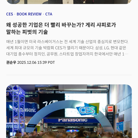
CES
BOOK REVIEW
CTA
왜 성공한 기업은 더 빨리 바꾸는가? 게리 샤피로가
말하는 피벗의 기술
매년 1월이면 미국 라스베이거스는 전 세계 기술 산업의 중심지로 변모한다.
세계 최대 규모의 기술 박람회 CES가 열리기 때문이다. 삼성, LG, 현대 같은
대기업 총수부터 정치인, 공무원, 스타트업 창업자까지 한국에서만 매년 1만
명 이상이 이 행사를 찾는다. CES 기간 전후로 한국 언론과 소셜미디어는
권순우
2025.12.06 15:39 PDT
새로운 제품과 기술, 트렌드 이야기로 가득 찬다. 참관기와 디브리핑이
쏟아지고, 참가의 가치를 둘러싼 논쟁도 뜨겁다.하지만 정작 이 거대한 무대를
30년 넘게 이끌어온 사람의 시선으로 기술 산업을 들여다본 적은 드물다. 게리
샤피로는 1995년부터 CTA(Consumer Technology Association) CEO로
재직하며 CES를 오늘날의 모습으로 키워냈다. 그가 40년간 기술 산업의
최전선에서 목격한 혁신과 몰락의 패턴을 한 권의 책에 담았다.'피벗 오어 다이
(Pivot or Die)'는 CES 참관 가이드가 아니다. 올해의 기술 트렌드를 정리한
보고서도 아니다. 이 책은 샤피로가 직접 만난 창업자들, 무너진 제국들, 위기를
기회로 바꾼 기업들의 이야기를 통해 단 하나의 질문에 답한다. "변화의 순간,
당신은 어떻게 할 것인가?"