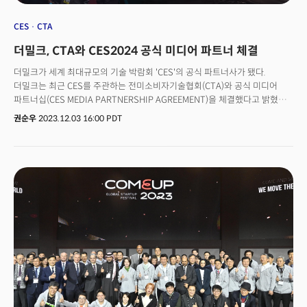
Hyung-uk Choi, CEO of Future Designers, Gumin Jeong, professor at
Kookmin University, and Jaekwon Son, CEO of The Milk.“There has
CES
CTA
been growing calls for new types of awards that truly recognize
더밀크, CTA와 CES2024 공식 미디어 파트너 체결
innovation and potential” said The Miilk CEO Son, citing questions
over the selection criteria of those held by other media outlets, such
더밀크가 세계 최대규모의 기술 박람회 'CES'의 공식 파트너사가 됐다.
as CNET and The Verge. “The new awards signal a shift from
더밀크는 최근 CES를 주관하는 전미소비자기술협회(CTA)와 공식 미디어
traditional exhibitions mainly featuring TVs and home appliances to
파트너십(CES MEDIA PARTNERSHIP AGREEMENT)을 체결했다고 밝혔다.
a convergence technology expo,” he said.He also said that South
이에 따라 더밀크는 내년 1월 9일~12일 미국 라스베이거스에서 열리는
권순우
2023.12.03 16:00 PDT
Korean positions itself as an important player in the global
'CES2024'를 기점으로 향후 2년간 CES를 후원하는 공식 미디어 파트너로
innovation community, and the the launch of the event will help
활동하게 된다. 파트너십 계약에 따라 CTA는 더밀크에 다양한 취재 접근성을
gather momentum through global events like CES. While presenting
제공하게 된다. 우선 'CES.tech' 파트너 페이지 링크 등에 더밀크의 로고가
the awards to the winners, The Miilk will collaborate with Silicon
표시된다. 더밀크는 CES2024 공식 미디어 파트너 로고를 사용해 콘텐츠를
Valley tech media outlet UberGismo, which will also make the
제공할 수 있다. 계약 체결 시점부터 CTA 관계자와의 단독 인터뷰 기회도
announcements and provide coverage of the winning firms and their
제공받는다. 또 CES의 공식 답변을 받을 수 있는 접근성도 부여받는다. 여기에
products. Here are the winners and their products in each category.
CES 출품 기업의 홍보 담당 기업 정보를 제공 받게 된다. CTA 측은
"더밀크와의 미디어 파트너십을 체결하게 돼 기쁘다"며 "더밀크와의
파트너십을 통해 한국에 CES 뉴스와 정보를 전달하는 한편, 깊이있는
인사이트를 제공해 기업들의 미래 성장에 기여할 수 있을 것으로 기대한다"고
밝혔다.손재권 더밀크 대표는 "더밀크와 CES를 주관하는 CTA와의 공식
미디어 파트너십 체결은그간 CES의 중요성과 기술 인사이트를 한국과 우리
기업에 제공해 온 더밀크의 노력을 인정받았다는 측면에서 의미가 있다"며
"앞으로도 CES 등 글로벌 테크 경제 이벤트에서 나온 인사이트를 가장 먼저