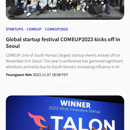
알리고 분석하겠다"고 밝혔다. 더밀크는 CES2024 현장을 심층 취재
보도하는 한편, 다양한 현장 이벤트를 통해 한국 기업들에게 미래 혁신을
경험하고, 새로운 비즈니스 모델을 찾는데 도움이 되는 인사이트를 제공할
예정이다. 👉문의: CES@themiilk.com👉더밀크CES 웹사이트: CES2024
프로그램 안내
STARTUPS
COMEUP
COMEUP2023
Global startup festival COMEUP2023 kicks off in
Seoul
COMEUP, one of South Korea's largest startup events, kicked off on
November 8 in Seoul. This year's conference has garnered significant
attention, primarily due to South Korea's increasing influence in the
global startup industry and its advanced positioning in the AI
Youngwon Kim
2023.11.07 18:08 PDT
sector.Marking its fifth year since its inception in 2019, the annual
event is aimed at fostering South Korea's startup segment and
provide global startups with opportunities to secure investments
and establish partnerships with investors. COMEUP 2023 is poised to
become a truly international startup event, enabling startups,
investors, and established companies from all over the world to
expand their networks and explore future business collaborations.
Some 60% of the participating startups are from overseas. CEOs,
investors, and lawmakers from 35 countries, including Saudi Arabia,