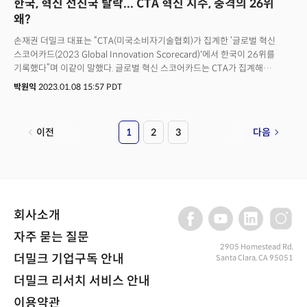
한국, 혁신 선진국 탈락... CTA 혁신 지수, 충격의 26위
왜?
손재권 더밀크 대표는 “CTA(미국소비자기술협회)가 집계한 ‘글로벌 혁신
스코어카드(2023 Global Innovation Scorecard)'에서 한국이 26위를
기록했다”며 이같이 말했다. 글로벌 혁신 스코어카드는 CTA가 집계해
발표하는 국가별 혁신 순위다. 올해는 조세 제도(tax friendliness), 환경
박원익
2023.01.08 15:57 PDT
(environmental quality), 무역 정책(trade policy), 인터넷·통신
(broadband access) 등 17개 범주에 걸쳐 총 40개의 지표를 측정, 점수가
산정됐다. 미국, 캐나다, 스위스, 영국, 네덜란드, 노르웨이, 독일, 프랑스,
이전
1
2
3
다음
싱가포르, 일본 등 25개국이 포함된 ‘혁신 챔피언(Innovation Champion)’
그룹에 한국이 들어가지 못한 것이다. 세계지식재산기구(WIPO)가 발표한
‘2022 글로벌 혁신지수(6위), 2021년 발표된 ‘블룸버그 혁신 지수(1위)’ 등
다른 평가 기관의 결과와 비교하면 상이한 결과다. 특히 이번 결과는
CES2023에서 한국 기업들이 맹활약을 펼치며 '혁신 국가'로서의 위상을
한층 끌어올렸다는 평가도 제기된 시점에서 나온 리포트여서 충격을 주고
회사소개
있다. CES를 주최한 CTA에서 선정한 것이다. 왜 이런 결과가 나온 걸까?
혁신을 위해 지금 대한민국에 가장 필요한 것은 무엇일까?
자주 묻는 질문
2905 Homestead Rd,
더밀크 기업구독 안내
Santa Clara, CA 95051
더밀크 리서치 서비스 안내
이용약관