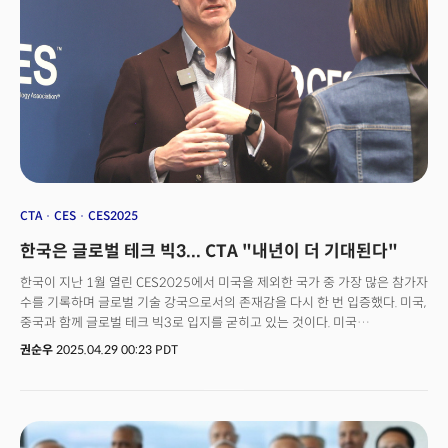
제공할 것인지, 그리고 언제까지 구글·퀄컴과 같은 기술 파트너에 의존할
것인지에 대한 답이 필요하다"고 지적했습니다. 이제 AI는단순히 생산성을
높이는 기술을 넘어, 고객 경험을 어떻게 확장하고, 어떤 방식으로 새로운
시장을 창출할 것인가에 대한 본질적인 질문을 던지고 있습니다.이러한
변화는 2026년 1월 개최될 CES에서 보다 구체적으로 드러날 가능성이
큽니다.현재 글로벌 테크 산업에서 주목받고 있는 주요 키워드는 ▲AI
에이전트 ▲물리 AI(Physical AI) ▲휴머노이드를 활용한 지능형
자동화 등으로 요약됩니다.
CTA
CES
CES2025
한국은 글로벌 테크 빅3... CTA "내년이 더 기대된다"
한국이 지난 1월 열린 CES2025에서 미국을 제외한 국가 중 가장 많은 참가자
수를 기록하며 글로벌 기술 강국으로서의 존재감을 다시 한 번 입증했다. 미국,
중국과 함께 글로벌 테크 빅3로 입지를 굳히고 있는 것이다. 미국
소비자기술협회(CTA)가 최근 발표한 'CES2025 참석자 감사 보고서
권순우
2025.04.29 00:23 PDT
(Attendance Audit Summary)'에 따르면, 한국은 총 1만 4405명의
참가자를 기록, 중국(1만 542명), 일본(6426명), 독일(2623명) 등 주요 기술
강국을 크게 앞섰다. CES2025 전체 참가자 수는 14만 2465명이었다.
대륙별로는 중동과 아시아 지역 참가자가 3만 7497명으로 가장 많았고, 유럽
(1만 1470명), 미국을 제외한 북미(6392명) 순으로 나타났다. 한국은 전체