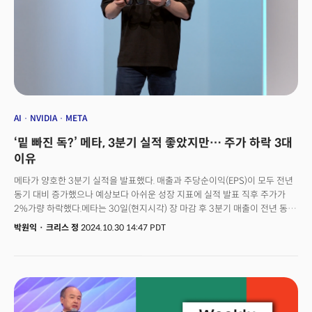
AI
NVIDIA
META
‘밑 빠진 독?’ 메타, 3분기 실적 좋았지만… 주가 하락 3대
이유
메타가 양호한 3분기 실적을 발표했다. 매출과 주당순이익(EPS)이 모두 전년
동기 대비 증가했으나 예상보다 아쉬운 성장 지표에 실적 발표 직후 주가가
2%가량 하락했다.메타는 30일(현지시각) 장 마감 후 3분기 매출이 전년 동기
대비 19% 증가한 405억8900만달러(약 56조128억원)를 기록했다고
박원익
·
크리스 정
2024.10.30 14:47 PDT
밝혔다. EPS는 6.03달러로 전년 동기 대비 37% 늘었다. 매출과 EPS 모두
LSEG가 집계한 월스트리트 예측(402억9000만달러, 5.25달러)을 뛰어넘은
양호한 성적이었다. 마크 저커버그 메타 CEO는 성명을 통해 “앱과 비즈니스
전반에 걸쳐 적용된 발전된 AI 기능에 힘입어 좋은 분기를 보냈다”며
“메타AI(Meta AI), 라마(Llama) 도입 확산, AI 기술이 적용된 안경 등 강력한
상승 동력(momentum)을 보유하고 있다”고 했다. 오는 4분기 매출은