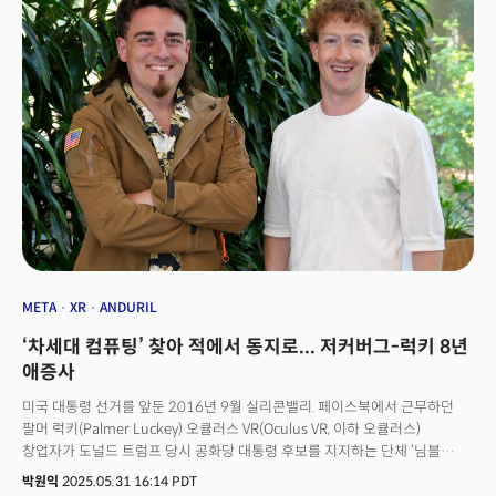
제어 기능을 제공하는 XR 헬멧인 ‘이글 아이(Eagle Eye)’를 공동 설계·
제조하고 있으며 시제품을 연내 미 국방부에 납품할 예정이라고
밝혔습니다. 이 협력은 미래가 암울해 보였던 메타버스의 희망이 될지도
모릅니다. 메타의 XR 사업부인 리얼리티랩스는 2020년 이후 600억 달러(약
81조 원) 이상 손실을 기록해 왔는데 게임, 피트니스 등으로는 이를 만회할
확실한 비즈니스 모델을 찾기 어려웠습니다. 그러나 군사용 XR 기기는 상황이
다릅니다. 정부 예산은 민간보다 크고 안정적이며 국방 수요는 장기적으로
유지됩니다. 전쟁이 희망이 된 아이러니한 상황입니다. 기술 혁신의 흐름이
국방 분야로 다시 돌아가고 있습니다. 실리콘밸리는 본래 군사용 반도체 칩
개발을 위해 조성된 지역입니다. 이후 개인용 컴퓨터, 인터넷, GPS 등 소비자
기술로 확장됐죠. 2020년대 들어 AI, 드론 기술의 급격한 발전과 전쟁 양상의
변화로 실리콘밸리 기술이 다시 군사 핵심 요소로 쓰이게 된 것입니다. 대표적
예가 ‘팔란티어(Palantir)’입니다.
META
XR
ANDURIL
‘차세대 컴퓨팅’ 찾아 적에서 동지로... 저커버그-럭키 8년
애증사
미국 대통령 선거를 앞둔 2016년 9월 실리콘밸리. 페이스북에서 근무하던
팔머 럭키(Palmer Luckey) 오큘러스 VR(Oculus VR, 이하 오큘러스)
창업자가 도널드 트럼프 당시 공화당 대통령 후보를 지지하는 단체 ‘님블
아메리카(Nimble America)’에 1만달러를 기부했다는 뉴스가
박원익
2025.05.31 16:14 PDT
대서특필됐다. 월스트리트저널(WSJ), 비즈니스인사이더, 와이어드,