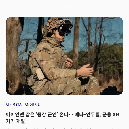
뉴욕타임스 등 주요 언론이 해당 소식을 비판적으로 보도했고, 테크크런치는
‘오큘러스 창업자 정치 성향의 추악한 현실’이라는 제목으로 그를 맹렬히
질타했다. 님블 아메리카는 단순 트럼프 지지를 넘어 상대 후보 힐러리
클린턴을 자극적으로 조롱·비방하는 광고를 게재하던 극우 성향 단체였기
때문이다. 전통적으로 진보 성향이 강한 실리콘밸리에서 럭키의 이런 행동은
거센 비판에 직면할 수밖에 없었다. 일부 VR(가상현실) 게임 개발자들은 VR
헤드셋 오큘러스 플랫폼에 대한 지원을 철회하겠다고 공개적으로 선언했고,
페이스북 내부에서도 럭키의 처신을 문제 삼는 목소리가 커졌다. 결국 논란이
확산된 지 약 6개월 만인 2017년 3월, 팔머 럭키는 페이스북을 떠나게 된다.
당시 페이스북과 럭키 양측 모두 퇴사 사유에 대해 명확한 설명을 내놓지
않았지만, 업계에서는 이를 사실상의 해고 조치로 받아들였다. 2014년 3월
페이스북이 20억달러(약 2조7600억원)에 오큘러스를 인수, ‘실리콘밸리
성공 신화’로 떠올랐던 럭키의 예기치 않은 퇴장이었다.
AI
META
ANDURIL
아이언맨 같은 ‘증강 군인’ 온다… 메타-안두릴, 군용 XR
기기 개발