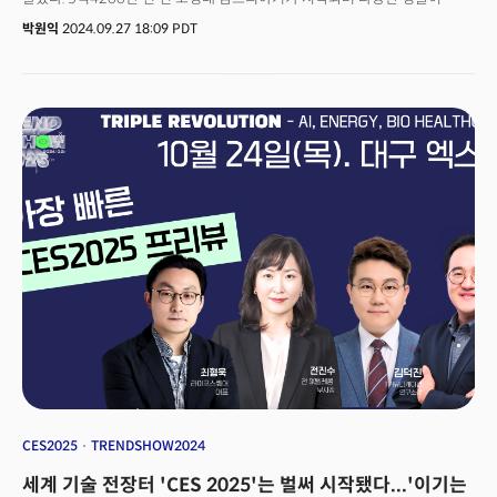
폭발적으로 늘어난 것처럼 ‘공간 지능’ 기반의 폭발적 혁신, 기회가 창출될
박원익
2024.09.27 18:09 PDT
것이란 주장이다. 리 CEO는 19일(현지시각) 공개된 실리콘밸리 VC a16z와의
대담에서 자신이 창업한 AI 스타트업 ‘월드랩스(World Labs)’와 월드랩스가
추구하는 공간 지능의 의미 및 잠재력에 관해 설파했다. 인간의 지능에는 여러
측면이 있는데, 그중 하나가 언어 지능이며 언어 지능만큼 근본적인 게 공간
지능이라는 주장이다. 공간 지능은 시각 정보를 인식, 처리하는 능력과
밀접하게 연결돼 있다. 공간 지능을 통해 인간은 주변 세계를 이해하고,
직관적으로 상호작용을 할 수 있다. 리 CEO는 “더 많은 가능성, 미지의 세계를
열어준다는 게 좋은 기술의 마법”이라며 “우리는 앞으로 나아갈 것이다.
가능성은 더욱 확대될 것으로 본다”고 했다. 창작, 디자인, 학습, AR/VR, 로봇
공학 등에 공간 지능이 활용될 수 있다는 설명이다. 월드랩스는 이를 위해
‘대규모 월드 모델(LWM)’을 개발하고 있다고 밝혔다. 리 CEO의 대담한
비전에 a16z, NEA 등 실리콘밸리 톱 VC(벤처캐피털)들은 2억3000만달러(약
3000억원)를 초기 투자로 쏟아부었다. 2006년 이미지넷 프로젝트를 시작,
딥러닝 분야에서 큰 업적을 남긴 ‘AI 대모(Godmother)’와 월드랩스
공동창업자들이 공간 지능을 강조한 이유는 무엇일까?
CES2025
TRENDSHOW2024
세계 기술 전장터 'CES 2025'는 벌써 시작됐다...'이기는