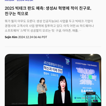
2025 빅테크 판도 예측: 생성AI 혁명에 적이 친구로,
친구는 적으로
뭐가 될지 아무도 모른다. 생성 인공지능(AI) 사업을 두고 빅테크 기업이
경쟁사와 고객사의 사업 영역에 침투하고 있다. 아직 어떤 AI 하드웨어나
소프트웨어 ‘스택’이 성공할지 모르는 탓. 구글, 아마존, 애플,
마이크로소프트가 지난 15년 동안 지금의 빅테크가 되기까지 클라우드,
Sejin Kim
2024.12.24 06:46 PDT
모바일 기기 등을 두고 경쟁한 흐름과 유사하다는 평가다. 빅테크 기업은
생성AI를 두고 성장하는 스택에서 점유율을 높이거나 휴머노이드 로봇과 같은
새로운 산업을 창출하려고 시도하고 있다. AI 칩을 거의 독점한 엔비디아에
대한 의존도를 낮추고 칩 구매 비용을 낮추기 위한 시도도 계속된다. 2025년,
판이 갈리는 주목할 만한 흐름을 정리했다.