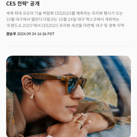
CES 전략' 공개
세계 최대 규모의 기술 박람회 CES2025를 예측하는 프리뷰 행사가 오는
10월 대구에서 열린다.더밀크는 10월 24일 대구 엑스코에서 개최하는
'트렌드쇼 2025'에서 CES2025 프리뷰 세션을 마련해, 대구 및 경북 지역
기업들을 대상으로 내년 CES 전망을 제시할 예정이다.CES는
권순우
2024.09.24 16:36 PDT
미국소비자기술협회(CTA)가 주관하며 매년 1월 미국 라스베이거스에서
열리는 세계 최대 규모의 가전 및 기술 박람회다. 글로벌 기업을 비롯해 다양한
산업군에 속한 수천 개의 기업이 최신 기술을 선보이는 장으로, 기술과 미래
산업의 흐름을 한눈에 파악할 수 있는 중요한 행사로 자리 잡고 있다.내년
CES2025는 '연결하고, 해결하며, 발견하라: 깊이 탐구하라(Connect, Solve,
Discover: Dive In)'를 주제로 열린다. CTA는 인류가 직면한 문제를 기술로
해결하자는 취지로 매년 주제를 선정해왔다. 내년에는 생성AI가 각 기술
분야를 어떻게 연결하고, 인류가 직면한 인간 안보 문제를 해결할 수 있는지에
대한 다양한 통찰을 제공할 것으로 기대된다.👉👉👉 트렌드쇼 서울
신청하러 가기!!!👉👉👉 트렌드쇼 대구 신청하러 가기!!!