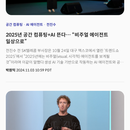
공간 컴퓨팅
AI 에이전트
전진수
2025년 공간 컴퓨팅+AI 뜬다… “비주얼 에이전트
일상으로”
전진수 전 SK텔레콤 부사장은 10월 24일 대구 엑스코에서 열린 ‘트렌드쇼
2025’에서 “2025년에는 비주얼(visual, 시각적) 에이전트를 보게될
것”이라며 이같이 말했다.생성 AI 기술 기반으로 작동하는 AI 에이전트와 공간
컴퓨팅(Spatial Computing) 기술이 융합되며 영화 아이언맨에 등장하는 AI
박원익
2024.11.03 10:59 PDT
비서 ‘자비스’처럼 눈으로 보며 상호작용할 수 있는 똑똑한 AI 비서가 등장할
것이란 관측이다. 전 부사장은 2022년 네이버 자회사 스노우 산하에
‘슈퍼랩스’를 창업, AI 버추얼 휴먼(가상 인간), 네비어판 AI 화가 ‘라스코 AI’를
선보인 경험이 있다. SK텔레콤 재직 시에는 메타버스 서비스 ‘이프렌드’
개발을 진두지휘했고, 그 이전에는 삼성전자 무선사업부에서 12년 동안
모바일 소프트웨어를 개발한 기술 전문가다.