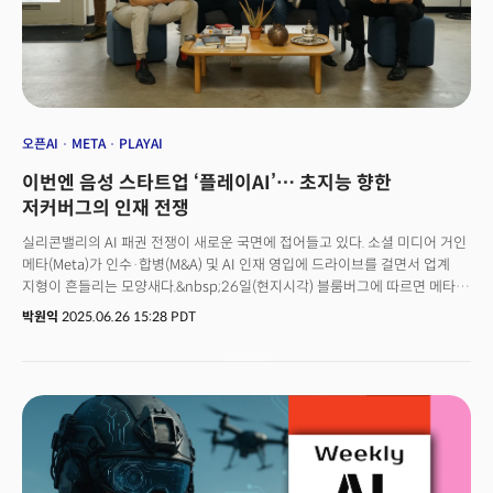
오픈AI
META
PLAYAI
이번엔 음성 스타트업 ‘플레이AI’… 초지능 향한
저커버그의 인재 전쟁
실리콘밸리의 AI 패권 전쟁이 새로운 국면에 접어들고 있다. 소셜 미디어 거인
메타(Meta)가 인수·합병(M&A) 및 AI 인재 영입에 드라이브를 걸면서 업계
지형이 흔들리는 모양새다.&nbsp;26일(현지시각) 블룸버그에 따르면 메타는
인간의 목소리를 정교하게 복제하고 생성하는 기술을 보유한 AI 스타트업
박원익
2025.06.26 15:28 PDT
‘플레이AI(PlayAI)’와 인수 협상을 진행 중이다.&nbsp;143억달러(약
19조4300억원)를 투자, 창업자인 알렉산더 왕과 일부 핵심 인력을 영입한
스케일AI(Scale AI) 사례처럼 플레이AI의 기술과 핵심 인력을 메타로
흡수하는 ‘애퀴-하이어링(Acqui-hiring)’ 형태가 될 것이란 관측이 나온다.
거래와 관련한 구체적 정보는 아직 확인되지 않았으며 막바지 조율 단계에
있는 것으로 알려졌다.이번 인수 논의는 마크 저커버그 메타 CEO가 직접
지휘하는 거대한 전략의 일부로 해석된다. 최근 몇 년간 오픈AI와 구글 등
경쟁사에 비해 AI 분야에서 뒤처졌다는 평가를 받아온 메타가 인재 확보를