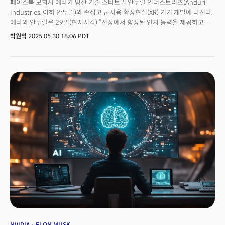
페이스북 모회사 메타가 방산 기술 스타트업 안두릴 인더스트리즈(Anduril
Industries, 이하 안두릴)와 손잡고 군사용 확장현실(XR) 기기 개발에 나선다.
메타와 안두릴은 29일(현지시각) “전장에서 향상된 인지 능력을 제공하고
자율 플랫폼을 직관적으로 제어할 수 있는 다양한 통합 XR 제품을 설계, 제작
박원익
2025.05.30 18:06 PDT
및 배치하기 위해 파트너십을 체결했다”고 발표했다. 미군용으로 AI 기술,
AR(증강현실), VR(가상현실) 인터페이스 등이 적용된 헬멧, 고글 등 신체
착용형 기기(body-worn devices, 웨어러블 디바이스) 및 장비를 공동
개발한다는 계획이다. 메타와 안두릴의 조인트 MR(joint mixed reality)
기능에는 수천 개의 데이터 원천으로부터 데이터를 통합해 실시간 전장
정보를 제공하는 안두릴의 AI 기반 지휘 및 제어 시스템 ‘래티스 플랫폼’이
통합된다.
NVIDIA
ELON MUSK