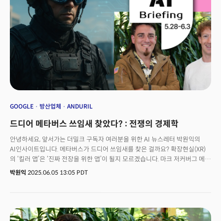
통한 기술 격차 해소라는 목표를 수립, 전방위적인 공세를 펼치고 있는 것이다.
특히 ‘초지능(Superintelligence)’, 즉 인간의 지능을 모든 면에서 뛰어넘는
범용인공지능(AGI) 개발 경쟁에서 우위를 점하기 위한 행보라는 분석이
지배적이다.
GOOGLE
방산업체
ANDURIL
드디어 메타버스 쓰임새 찾았다? : 전쟁의 경제학
안녕하세요, 앞서가는 더밀크 구독자 여러분을 위한 AI 뉴스레터 박원익의
AI인사이트입니다. 메타버스가 드디어 쓰임새를 찾은 걸까요? 확장현실(XR)
의 ‘킬러 앱’은 ‘진짜 전장을 위한 앱’이 될지 모르겠습니다. 마크 저커버그 메타
CEO가 리얼리티랩스(Reality Labs)에서 발생한 약 81조원 규모의 누적
박원익
2025.06.05 13:05 PDT
손실을 군사용 계약으로 만회하려 하고 있습니다. 실리콘밸리의 오랜
금기였던 ‘군사 기술 개발’에 메타가 발을 들이면서 기술 기업의 정체성과
철학에 근본적인 질문이 제기되고 있는 것입니다. 지난달 29일 메타가 발표한
방산 스타트업 안두릴(Anduril)과의 전략적 파트너십은 현지에서 큰
화제가 됐습니다. 양사는 전투 병사에게 강화된 지각 능력과 자율 무기 시스템