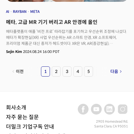
AI
RAYBAN
META
메타, 고급 MR 기기 버리고 AR 안경에 올인
메타플랫폼이 애플 ‘비전 프로’ 따라잡기를 포기하고 우선순위 조정에 나섰다.
메타가 확장현실(XR) 사업 우선순위는 AR 스마트 안경, XR 소프트웨어,
프리미엄 제품군 대신 중저가 헤드셋이다. XR은 VR, AR(증강현실),
MR(혼합현실), 공간컴퓨팅 등을 아우르는 개념이다.
Sejin Kim
2024.08.24 16:00 PDT
이전
1
2
3
4
5
다음
회사소개
자주 묻는 질문
2905 Homestead Rd,
더밀크 기업구독 안내
Santa Clara, CA 95051