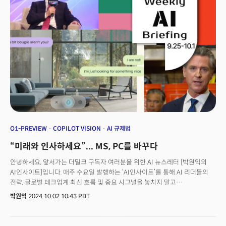
450억달러에서 480억달러를 기록할 것이라고 내다봤다.
O1-PREVIEW
COPILOT VISION
AI 규제법
“미래와 인사하세요”... MS, PC를 바꾸다
안녕하세요, 앞서가는 더밀크 구독자 여러분을 위한 AI 뉴스레터 [박원익의
AI인사이트]입니다. 매주 수요일 발행하는 ‘AI인사이트’를 통해 AI 리더들의
전략, 글로벌 테크업계 최신 흐름 및 중요 시그널을 놓치지 말고
확인하세요! “미래와 인사하세요.”무스타파 슐레이만 마이크로소프트(MS) AI
박원익
2024.10.02 10:43 PDT
CEO는 10월 1일(현지시각) “코파일럿(Copilot)을 한 단계 더 발전시켰다.
실시간으로 보고, 듣고, 말하며 도움을 줄 것”이라며 이같이 말했습니다.그는
MS의 AI 어시스턴트 ‘코파일럿’과 사용자가 음성으로 대화하는 데모 영상도